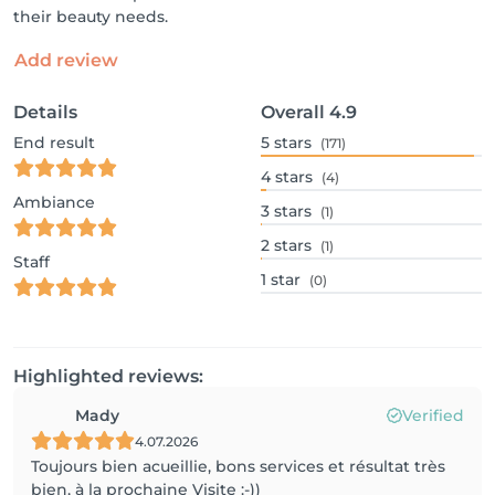
their beauty needs.
Add review
Details
Overall
4.9
End result
5
stars
(171)
4
stars
(4)
Ambiance
3
stars
(1)
2
stars
(1)
Staff
1
star
(0)
Highlighted reviews:
Mady
Verified
4.07.2026
Toujours bien acueillie, bons services et résultat très
bien, à la prochaine Visite :-))