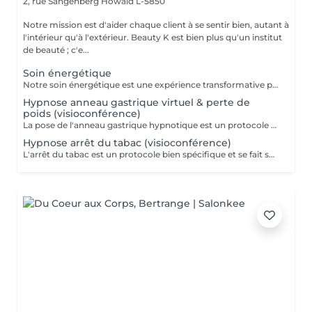
2, rue Sangenberg
Howald L-5850
Notre mission est d'aider chaque client à se sentir bien, autant à
l'intérieur qu'à l'extérieur. Beauty K est bien plus qu'un institut
de beauté ; c'e...
Soin énergétique
Notre soin énergétique est une expérience transformative pour libérer blocages et tensions, tout en cultivant une paix intérieure profonde. Ce traitement unique agit sur les énergies environnantes et utilise des techniques éprouvées pour harmoniser l'énergie vitale de votre corps. Avec une approche holistique, nous ciblons les déséquilibres énergétiques qui influent sur votre santé physique et émotionnelle. Basée sur l'interaction avec les champs énergétiques, cette méthode restaure l'équilibre entre corps, esprit et âme. Ce soin, apaisant et régénérant, stimule vos capacités naturelles d'auto-guérison, renforçant vitalité et clarté mentale. Idéal pour se sentir revitalisé, allégé du quotidien, et en harmonie avec soi-même.
Hypnose anneau gastrique virtuel & perte de
poids (visioconférence)
La pose de l'anneau gastrique hypnotique est un protocole bien spécifique et se fait sur 4 séances. Une séance de suivi est également comprise dans le forfait. L'anneau gastrique hypnotique sera bénéfique pour quiconque a un surpoids de 10kg ou plus. La solution hypnotique vous permet de perdre vos kilos en trop sans passer par la case chirurgie chère et dangereuse. Grâce à l'anneau gastrique hypnotique, vous créez un rapport différent avec la nourriture afin de changer vos habitudes alimentaires durablement. Plus d'informations sur : http://jgchypnose.com
Hypnose arrêt du tabac (visioconférence)
L'arrêt du tabac est un protocole bien spécifique et se fait sur 4 séances. Une séance de suivi est également comprise dans le forfait. Motivé à vous libérer du tabac ? Agissez, reprenez votre vie en main et libérez-vous de ces comportements automatiques. Grâce aux suggestions mentales, l'hypnose offre des résultats spectaculaires.