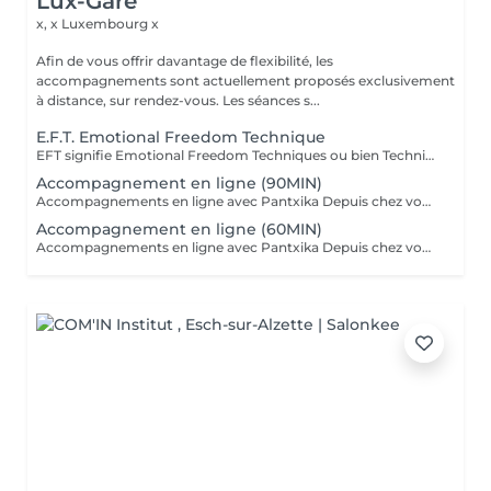
Lux-Gare
x, x
Luxembourg x
Afin de vous offrir davantage de flexibilité, les
accompagnements sont actuellement proposés exclusivement
à distance, sur rendez-vous. Les séances s...
E.F.T. Emotional Freedom Technique
EFT signifie Emotional Freedom Techniques ou bien Techniques de Libération Emotionnelle Cette pratique est un dérivé de la médecine traditionnelle chinoise. Il s'agit de tapoter doucement certains points spécifiques situés sur nos méridiens (du haut du corps et de nos mains). En tapotant ainsi tout en exprimant ce qui nous dérange, on équilibre les méridiens perturbés. En fin de séance, vous conservez la mémoire de l'évènement qui vous a dérangé, mais n'en ressentez plus la charge émotive qui l'accompagnait. Elle est utile pour toutes les émotions négatives telles que les angoisses, la tristesse, la peur, la honte, la culpabilité... L'EFT nous permet d'exprimer nos maux par des mots. C'est une méthode rapide, efficace et interactive. L'essayer c'est l'adopter ! Séance possible en distanciel, merci de prendre contact par mail "Prochainement, des ateliers en distanciel seront proposés"
Accompagnement en ligne (90MIN)
Accompagnements en ligne avec Pantxika Depuis chez vous, bénéficiez d'un accompagnement sur-mesure pour retrouver équilibre et sérénité. Chaque séance commence par une anamnèse pour comprendre votre parcours, vos besoins et vos attentes. Parce que chaque personne est unique, l'accompagnement est entièrement personnalisé. EFT (Emotional Freedom Techniques) : Libérez-vous des blocages émotionnels, du stress et des croyances limitantes grâce à cette technique de libération des émotions. IEP (Intention-Based Energy Process - Steve Wells) : Une approche puissante pour travailler sur vos résistances inconscientes et renforcer votre résilience. Reiki : Recevez une harmonisation énergétique à distance pour apaiser le corps et l'esprit. Réflexologie palmaire : Stimulez les points réflexes des mains pour favoriser le bien-être général. Comment ça marche ? Prenez rendez-vous en ligne. Recevez un lien Zoom après votre réservation. Connectez-vous à l'heure convenue pour votre séance. Où que vous soyez, je vous accompagne avec bienveillance et efficacité. Réservez votre séance dès maintenant Pantxika
Accompagnement en ligne (60MIN)
Accompagnements en ligne avec Pantxika Depuis chez vous, bénéficiez d'un accompagnement sur-mesure pour retrouver équilibre et sérénité. Chaque séance commence par une anamnèse pour comprendre votre parcours, vos besoins et vos attentes. Parce que chaque personne est unique, l'accompagnement est entièrement personnalisé. EFT (Emotional Freedom Techniques) : Libérez-vous des blocages émotionnels, du stress et des croyances limitantes grâce à cette technique de libération des émotions. IEP (Intention-Based Energy Process - Steve Wells) : Une approche puissante pour travailler sur vos résistances inconscientes et renforcer votre résilience. Reiki : Recevez une harmonisation énergétique à distance pour apaiser le corps et l'esprit. Réflexologie palmaire : Stimulez les points réflexes des mains pour favoriser le bien-être général. Comment ça marche ? Prenez rendez-vous en ligne. Recevez un lien Zoom après votre réservation. Connectez-vous à l'heure convenue pour votre séance. Où que vous soyez, je vous accompagne avec bienveillance et efficacité. Réservez votre séance dès maintenant Pantxika