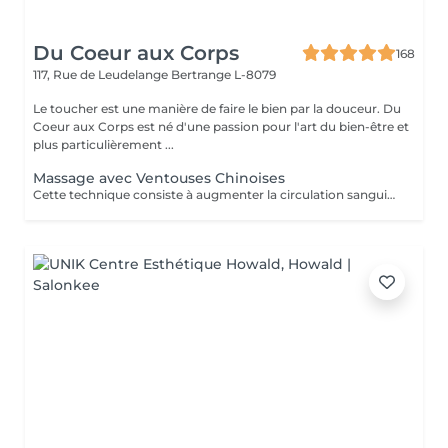
Du Coeur aux Corps
168
117, Rue de Leudelange
Bertrange L-8079
Le toucher est une manière de faire le bien par la douceur. Du
Coeur aux Corps est né d'une passion pour l'art du bien-être et
plus particulièrement ...
Massage avec Ventouses Chinoises
Cette technique consiste à augmenter la circulation sanguine. L'objectif est de créer un effet de succion qui favorisera la décongestion des tissus, l'évacuation des toxines et la mobilité des tissus. Prioritairement, cette pratique s'effectue sur le dos.