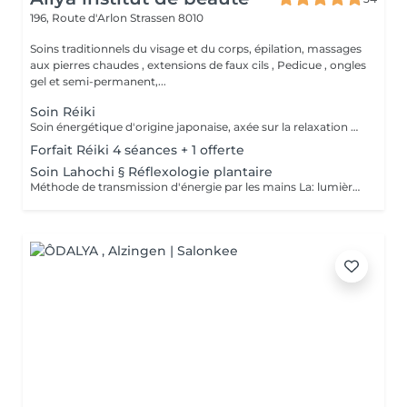
196, Route d'Arlon
Strassen 8010
Soins traditionnels du visage et du corps, épilation, massages
aux pierres chaudes , extensions de faux cils , Pedicue , ongles
gel et semi-permanent,...
Soin Réiki
Soin énergétique d'origine japonaise, axée sur la relaxation et l'harmonisation du corps et de l'esprit. REI: universel KI: énergie vital Le praticien pose doucement les mains sur les différentes zones , il n'y a pas de manipulation ou de pression. Effets: -Réduction du stress et de l'anxiété -Sensation de calme et de lâcher prise -Aide à apaiser le mental -favorise l'endormissement -Aide à relâcher les tensions émotionnelles le réiki est une pratique douce qui vise surtout : -la détente -l'équilibre émotionnel -le bien-être global A faire seul ou en cure de 4 séances
Forfait Réiki 4 séances + 1 offerte
Soin Lahochi § Réflexologie plantaire
Méthode de transmission d'énergie par les mains La: lumière, amour HO: mouvement de l'énergie CHI: energie vitale Effets: -Diminue le stress -Procure un calme profond et durable -Aide à harmoniser le corps et l'esprit - Energie retrouvée - Favorise le lâcher-prise -Harmonisation des Chakras Couplé à la réflexologie plantaire c'est un soin qui apporte une relaxation complète et durable alliant les bienfaits du soin énergétique et ceux de la réflexologie . A faire seul ou en cure de 4 séances "Détente absolue "