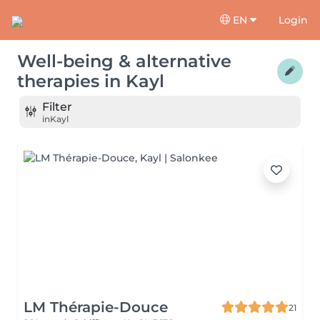
EN
Login
Well-being & alternative
therapies
in
Kayl
Filter
in
Kayl
LM Thérapie-Douce
21