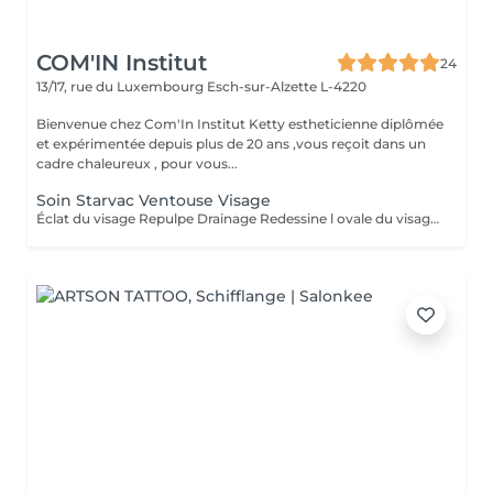
COM'IN Institut
24
13/17, rue du Luxembourg
Esch-sur-Alzette L-4220
Bienvenue chez Com'In Institut Ketty estheticienne diplômée
et expérimentée depuis plus de 20 ans ,vous reçoit dans un
cadre chaleureux , pour vous...
Soin Starvac Ventouse Visage
Éclat du visage Repulpe Drainage Redessine l ovale du visage Nettoyage du visage ,traitement ventouse et application d'une crème