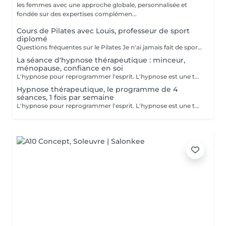
les femmes avec une approche globale, personnalisée et
fondée sur des expertises complémen...
Cours de Pilates avec Louis, professeur de sport
diplomé
Questions fréquentes sur le Pilates Je n'ai jamais fait de sport, puis-je quand même commencer le Pilates ? Oui, absolument ! Le Pilates est une méthode douce et progressive. Chaque mouvement peut être adapté à votre niveau, que vous soyez débutante ou que vous repreniez après une longue pause. Le Pilates est-il adapté à la ménopause ? Oui, le Pilates est particulièrement recommandé pendant la ménopause. Il aide à préserver la masse musculaire, renforce le plancher pelvien, améliore la posture et soulage les douleurs articulaires. Il contribue aussi à mieux gérer le stress et les variations d'humeur. Est-ce que je vais transpirer ou perdre du poids avec le Pilates ? Le Pilates ne fait pas transpirer comme un cours de cardio, mais il tonifie en profondeur, affine la silhouette, améliore le métabolisme et vous aide à vous sentir plus légère, plus dynamique et plus à l'aise dans votre corps. Combien de personnes par cours ? Maximum 8 personnes. Je tiens à proposer un encadrement personnalisé, dans une ambiance conviviale et bienveillante. Que dois-je apporter pour le cours ? Une tenue confortable, une bouteille d'eau, un tapis et c'est tout ! Le matériel (ballons, élastiques...) est fourni. Témoignage d'une cliente Elles en parlent le mieux "À 52 ans, je cherchais une activité pour me remettre en mouvement sans me blesser. Les cours de Pilates avec Mélanie ont changé ma relation à mon corps. Je me tiens plus droite, j'ai moins mal au dos, et surtout je me sens bien dans ma peau. Merci pour ta douceur et ta bienveillance à chaque séance." Envie d'essayer ? Les cours , d'une durée de 50 minutes,ont lieu au Centre Naturel Beauté by Mélanie avec Louis professeur de sport diplomé Les mardis à 18h Les jeudi à 14h Les samedis à 9h
La séance d'hypnose thérapeutique : minceur,
ménopause, confiance en soi
L'hypnose pour reprogrammer l'esprit. L'hypnose est une technique qui agit sur le subconscient pour : - modifier les comportements alimentaires : manger moins, éviter les grignotages, réduire les compulsons sucrées, ressentir la satiété, etre à l'écoute des signaux envoyer par son corps - renforcer la motivation et la confiance en soi dans votre démarche minceur - diminuer les facteurs émotionnels liés à la prise de poids, comme le stress, l'anxiété, le surmenage, le sentiment d'etre débordée.. En instaurant un nouveau rapport à la nourriture et en travaillant sur les blocages émotionnels, le manque de confiance en soi et de motivation, l'hypnose accompagne pour des résultats durables avec un changements de comportements sains et naturels
Hypnose thérapeutique, le programme de 4
séances, 1 fois par semaine
L'hypnose pour reprogrammer l'esprit. L'hypnose est une technique qui agit sur le subconscient pour : - modifier les comportements alimentaires : manger moins, éviter les grignotages, réduire les compulsons sucrées, ressentir la satiété, etre à l'écoute des signaux envoyer par son corps - renforcer la motivation et la confiance en soi dans votre démarche minceur - diminuer les facteurs émotionnels liés à la prise de poids, comme le stress, l'anxiété, le surmenage, le sentiment d'etre débordée.. En instaurant un nouveau rapport à la nourriture et en travaillant sur les blocages émotionnels, le manque de confiance en soi et de motivation, l'hypnose accompagne pour des résultats durables avec un changements de comportements sains et naturels