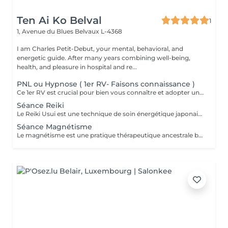
Ten Ai Ko Belval
1
1, Avenue du Blues
Belvaux L-4368
I am Charles Petit-Debut, your mental, behavioral, and
energetic guide. After many years combining well-being,
health, and pleasure in hospital and re...
PNL ou Hypnose ( 1er RV- Faisons connaissance )
Ce 1er RV est crucial pour bien vous connaître et adopter une approche personnalisée et efficace lors des prochaines séances.
Séance Reiki
Le Reiki Usui est une technique de soin énergétique japonaise, fondée par Mikao Usui au début du XXème siècle. Elle repose sur le principe de transmission de l'énergie universelle par imposition des mains pour favoriser la guérison et le bien-être. Les bienfaits du Reiki incluent l'harmonisation du corps et de l'esprit, la réduction du stress et la promotion de la relaxation pour une amélioration de la qualité du sommeil, le renforcement du système immunitaire et l'équilibrage des émotions. Le Reiki peut être utilisé pour soulager une douleur ponctuelle ou pour accompagner un traitement plus lourd.
Séance Magnétisme
Le magnétisme est une pratique thérapeutique ancestrale basée sur l'utilisation de l'énergie universelle. Il repose sur le principe que le corps humain émet et reçoit des énergies en fonction de blessures et/ou de besoins. Le magnétiseur peut rééquilibrer ces flux énergétiques par imposition des mains. Cela contribue à la réduction des douleurs, l'amélioration de la circulation sanguine et le renforcement des défenses naturelles de l'organisme, mais aussi à la diminution du stress, l'accélération de la cicatrisation et l'amélioration du bien-être général.