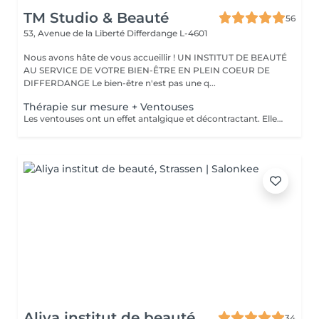
TM Studio & Beauté
56
53, Avenue de la Liberté
Differdange L-4601
Nous avons hâte de vous accueillir ! UN INSTITUT DE BEAUTÉ
AU SERVICE DE VOTRE BIEN-ÊTRE EN PLEIN COEUR DE
DIFFERDANGE Le bien-être n'est pas une q...
Thérapie sur mesure + Ventouses
Les ventouses ont un effet antalgique et décontractant. Elles sont recommandées pour soigner différentes lésions musculaires et articulaires : entorses bénignes, contractures, élongations, crampes, lombalgies, tendinites. Les traitement par ventouses sont combinés avec des massages local avec technique isolées et massage relaxant.
Aliya institut de beauté
34