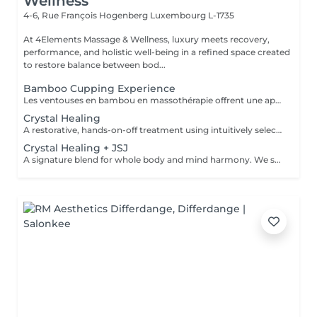
Wellness
4-6, Rue François Hogenberg
Luxembourg L-1735
At 4Elements Massage & Wellness, luxury meets recovery,
performance, and holistic well-being in a refined space created
to restore balance between bod...
Bamboo Cupping Experience
Les ventouses en bambou en massothérapie offrent une approche naturelle, douce et non invasive pour le soin du corps Elles agissent en profondeur tout en respectant les tissus, sans provoquer de douleur ni de marques. Bienfaits principaux : Stimulent la microcirculation sanguine et améliorent l'oxygénation des tissus Favorisent la récupération musculaire et réduisent les tensions, notamment au niveau du dos et de la nuque Produisent un effet de drainage lymphatique, aidant à diminuer les dèmes Améliorent la tonicité et l'élasticité de la peau Induisent une relaxation profonde, bénéfique en cas de stress Grâce aux propriétés naturelles du bambou, le massage se caractérise par un glissement fluide et une pression maîtrisée, garantissant un soin confortable et non traumatique. Contre-indications : Affections cutanées inflammatoires, varices, hypertension artérielle sévère, fragilité vasculaire.
Crystal Healing
A restorative, hands-on-off treatment using intuitively selected crystals placed on and around the body. - A 20 minute phone call before the session to explore your goals and tailor your plan - A personalized Crystal body layout (and intention focused grids if needed) - Chakra balancing to realign and stabilize your energy centers - Energy field cleansing (aura sweep, grounding, and sealing) - Yin-Yang harmonization for overall energetic coherence - Aftercare suggestions Ideal for: stress relief, emotional balance, mental clarity, energetic reset. For questions and additional information, please contact claudia@4elements.lu
Crystal Healing + JSJ
A signature blend for whole body and mind harmony. We set your intention, select specific crystals, and apply JSJ flows that complement your needsperfect for layered support (physical, emotional, and subtle energy). For questions and additional information, please contact claudia@4elements.lu