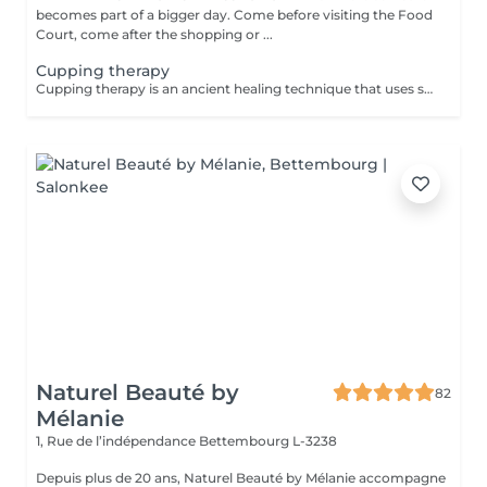
becomes part of a bigger day. Come before visiting the Food
Court, come after the shopping or ...
Cupping therapy
Cupping therapy is an ancient healing technique that uses special cups to create gentle suction on the skin. This suction promotes blood flow, relieves muscle tension, reduces inflammation, and supports deep relaxation. The treatment can help release toxins, improve circulation, and ease chronic pain or stiffness. *Please note that cupping therapy could just be added to a massage service with includes back massage.
Naturel Beauté by
82
Mélanie
1, Rue de l’indépendance
Bettembourg L-3238
Depuis plus de 20 ans, Naturel Beauté by Mélanie accompagne