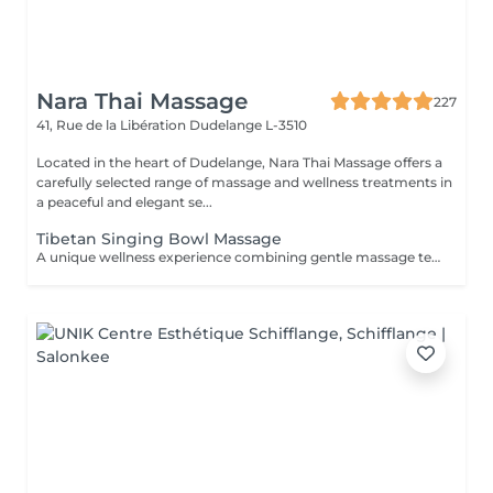
Nara Thai Massage
227
41, Rue de la Libération
Dudelange L-3510
Located in the heart of Dudelange, Nara Thai Massage offers a
carefully selected range of massage and wellness treatments in
a peaceful and elegant se...
Tibetan Singing Bowl Massage
A unique wellness experience combining gentle massage techniques, aromatic oils, and the soothing sounds of Tibetan singing bowls. The harmonious vibrations and calming tones create a deeply immersive atmosphere, helping you disconnect from daily stress and enjoy a moment of complete tranquility.