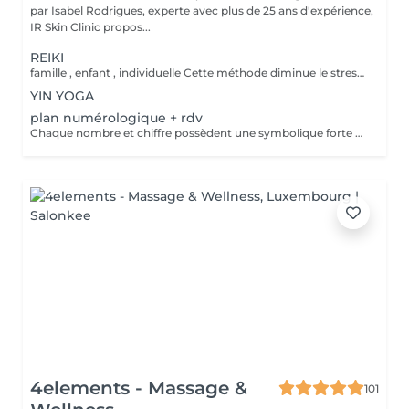
par Isabel Rodrigues, experte avec plus de 25 ans d'expérience,
IR Skin Clinic propos...
REIKI
famille , enfant , individuelle Cette méthode diminue le stress, relâche les blocages émotionnels, calme les douleurs physiques, et vous amener à un bien-être général, ainsi qu'une paix intérieure. Libère les blocages énergétiques, renforce le système immunitaire, atténue la douleur et élimine les toxines du corps
YIN YOGA
plan numérologique + rdv
Chaque nombre et chiffre possèdent une symbolique forte et connue depuis la nuit des temps. Plusieurs outils sont à votre disposition pour découvrir votre personnalité, votre avenir ou tout simplement trouver des réponses précises à vos questions.
4elements - Massage &
101