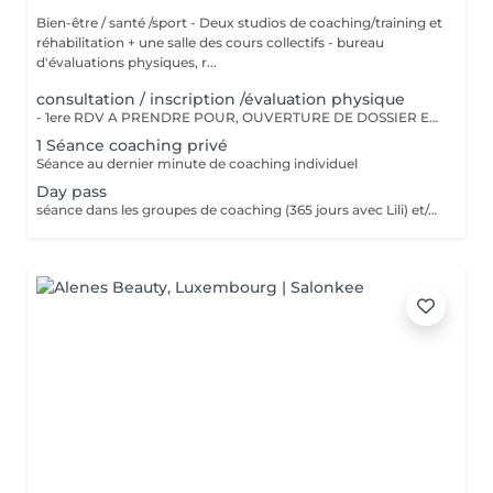
Bien-être / santé /sport - Deux studios de coaching/training et
réhabilitation + une salle des cours collectifs - bureau
d'évaluations physiques, r...
consultation / inscription /évaluation physique
- 1ere RDV A PRENDRE POUR, OUVERTURE DE DOSSIER ET EXPLICATIONS/CONSEILS - INSCRIPTION CHEZ LILIANA MENDES CLINIC & COACH - EVALUATION PHYSIQUE ET ANAMENSE - ON PAYE UNE SEULE FOIS!!
1 Séance coaching privé
Séance au dernier minute de coaching individuel
Day pass
séance dans les groupes de coaching (365 jours avec Lili) et/ou cours collectifs Pas valable pour coaching privé !!!! Day pass