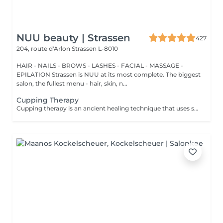
NUU beauty | Strassen
427
204, route d'Arlon
Strassen L-8010
HAIR - NAILS - BROWS - LASHES - FACIAL - MASSAGE -
EPILATION Strassen is NUU at its most complete. The biggest
salon, the fullest menu - hair, skin, n...
Cupping Therapy
Cupping therapy is an ancient healing technique that uses special cups to create gentle suction on the skin. This suction promotes blood flow, relieves muscle tension, reduces inflammation, and supports deep relaxation. The treatment can help release toxins, improve circulation, and ease chronic pain or stiffness. *Please note that cupping therapy could just be added to a massage service with includes back massage.