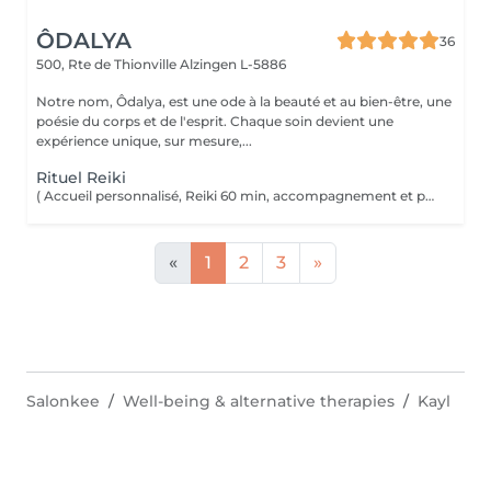
ÔDALYA
36
500, Rte de Thionville
Alzingen L-5886
Notre nom, Ôdalya, est une ode à la beauté et au bien-être, une
poésie du corps et de l'esprit. Chaque soin devient une
expérience unique, sur mesure,...
Rituel Reiki
( Accueil personnalisé, Reiki 60 min, accompagnement et partage ) Soin énergétique d'origine japonaise qui permet de faire circuler et d'harmoniser l'énergie du corps. Le Reiki aide à apaiser le corps et l'esprit, favorise la relaxation, contribue à améliorer le sommeil, calme les tensions.
«
1
2
3
»
Salonkee
Well-being & alternative therapies
Kayl