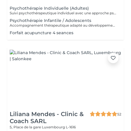
Psychothérapie Individuelle (Adultes)
Suivi psychothérapeutique individuel avec une approche psychanalytique, axé sur la connaissance de soi, l'élaboration émotionnelle, la réduction de l'anxiété et l'amélioration de la qualité de vie. SPM et Santé de la Femme Accompagnement thérapeutique axé sur la santé émotionnelle et hormonale de la femme, pouvant intégrer la psychothérapie et l'acupuncture.
Psychothérapie Infantile / Adolescents
Accompagnement thérapeutique adapté au développement émotionnel des enfants et des adolescents, avec un accent sur le comportement, les émotions et les liens familiaux. Éducation Sexuelle Émotionnelle Séances éducatives et thérapeutiques favorisant le développement sain de la sexualité, des émotions, des limites et de la communication. Prévention des Abus Sexuels Interventions psychoéducatives axées sur la prévention des abus sexuels, renforçant la conscience corporelle, émotionnelle et les stratégies de protection.
Forfait acupuncture 4 seances
Liliana Mendes - Clinic &
52
Coach SARL
5, Place de la gare
Luxembourg L-1616