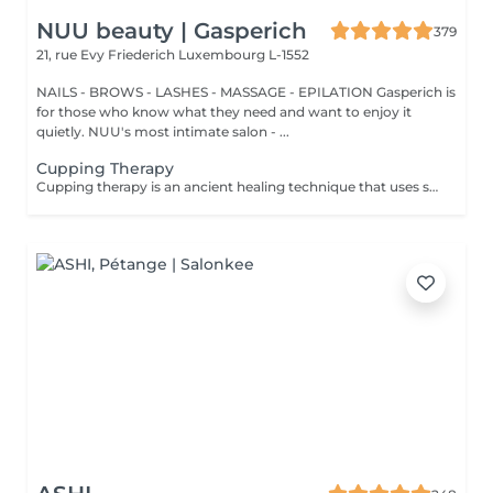
NUU beauty | Gasperich
379
21, rue Evy Friederich
Luxembourg L-1552
NAILS - BROWS - LASHES - MASSAGE - EPILATION Gasperich is
for those who know what they need and want to enjoy it
quietly. NUU's most intimate salon - ...
Cupping Therapy
Cupping therapy is an ancient healing technique that uses special cups to create gentle suction on the skin. This suction promotes blood flow, relieves muscle tension, reduces inflammation, and supports deep relaxation. The treatment can help release toxins, improve circulation, and ease chronic pain or stiffness. *Please note that cupping therapy could just be added to a massage service with includes back massage.