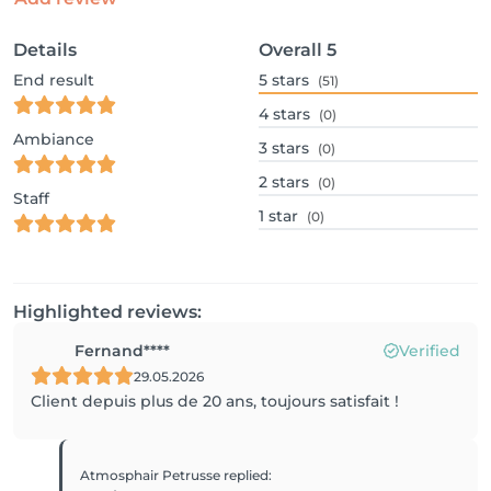
Details
Overall
5
End result
5
stars
(51)
4
stars
(0)
Ambiance
3
stars
(0)
2
stars
(0)
Staff
1
star
(0)
Highlighted reviews:
Fernand****
Verified
29.05.2026
Client depuis plus de 20 ans, toujours satisfait !
Atmosphair Petrusse
replied
: