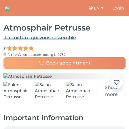
EN
Login
Atmosphair Petrusse
La coiffure qui vous ressemble
51
1, rue Wilson
Luxembourg L-2732
Book appointment
Show
more
Important information