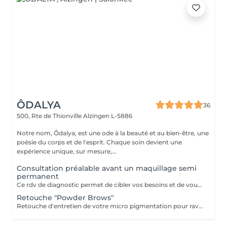
ÔDALYA
36
500, Rte de Thionville
Alzingen L-5886
Notre nom, Ôdalya, est une ode à la beauté et au bien-être, une
poésie du corps et de l'esprit. Chaque soin devient une
expérience unique, sur mesure,...
Consultation préalable avant un maquillage semi
permanent
Ce rdv de diagnostic permet de cibler vos besoins et de vous informer sur la technique de maquillage semi permanent.
Retouche "Powder Brows"
Retouche d'entretien de votre micro pigmentation pour raviver l'éclat. Au delà des retouches 6 mois et 12 mois, chaque mois supplémentaire sera facturé 10 €.