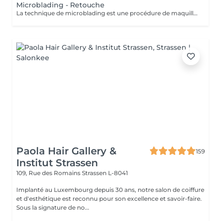
Microblading - Retouche
La technique de microblading est une procédure de maquillage semi-permanent réalisé entièrement à la main à l'aide d'un "stylo" muni de micro-aiguilles. La praticienne dessine poil à poil l'ensemble du sourcil afin de redonner au regard toute son intensité et sa ligne naturelle. Cette technique permet de redessiner entièrement un sourcil soit de combler les éventuels trous. Un résultat des plus naturel grâce à la finesse de la lame et donc au dessin de chaque poil. Effet trompe l'oeil garanti!
Paola Hair Gallery &
159
Institut Strassen
109, Rue des Romains
Strassen L-8041
Implanté au Luxembourg depuis 30 ans, notre salon de coiffure
et d'esthétique est reconnu pour son excellence et savoir-faire.
Sous la signature de no...