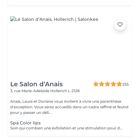
Le Salon d’Anais
255
3, rue Marie-Adelaïde
Hollerich L-2128
Anais, Laura et Doriane vous invitent à vivre une parenthèse
d'exception. Vous serez accueillis dans un cadre raffiné et feutré
pour y passer un déli...
Spa Color lips
Soin qui combien une exfoliation et une stimulation pour des lèvres douces et hydratées durant 10 jours. Plus souvent connu sous le non de Henna Lips, cette technique hydrate et pigmente les lèvres SANS utilisation d'aiguilles. Des lèvres traités, douces, lisses et repulpés sans douleur avec un effet Lip Sticks longue durée (de 12 à 72h). Avec un bon entretien survient une pigmentation progressive pour des lèvres gourmandes dès le réveil.