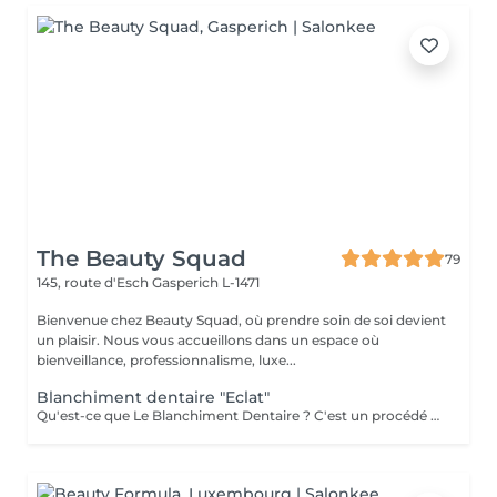
The Beauty Squad
79
145, route d'Esch
Gasperich L-1471
Bienvenue chez Beauty Squad, où prendre soin de soi devient
un plaisir. Nous vous accueillons dans un espace où
bienveillance, professionnalisme, luxe...
Blanchiment dentaire "Eclat"
Qu'est-ce que Le Blanchiment Dentaire ? C'est un procédé qui utilise un gel blanchissant activé par une lumière avec une fréquence spécifique. Celui-ci agit sur l'émail et la dentine des dents sans affecter la structure de la dent. Le blanchiment dentaire est sûr, efficace et rapide. Pourquoi vos dents se colorent-elles ? Pour de nombreuses raisons. Les plus communes sont l'âge, la consommation de produits qui colorent les dents comme le café, le thé, les sodas, le tabac, etc. ou à cause d'un traumatisme. Pendant la période de croissance des dents, une prise régulière de tétracycline et d'autres antibiotiques peuvent également être à la base de ces décolorations. Est-ce sans danger ? La sécurité et l'efficacité du produit sont bien établies. Le produit est utilisé en toute sécurité depuis plusieurs années pour le traitement des gencives et des tissus mous. On évite l'utilisation chez les femmes enceintes ou qui allaitent. L'usage du tabac est contre-indiqué pendant le traitement de blanchiment. Certains patients éprouvent une augmentation temporaire de la sensibilité au froid pendant le traitement. Ces symptômes disparaissent entre 1 à 3 jours après la fin du traitement. Un blanchiment dentaire est-il efficace ? Oui. Le blanchiment dentaire permet d'enlever la plupart des tâches et des colorations causées par les aliments, le tabac, un traitement de canal ou le vieillissement naturel des dents. Une étude a démontré que l'utilisation de la lampe augmente l'efficacité du gel