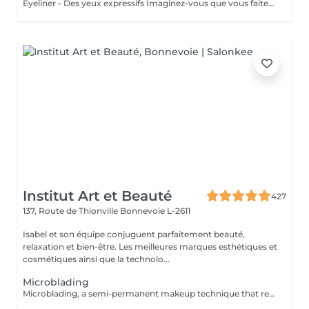
Eyeliner - Des yeux expressifs Imaginez-vous que vous faites du sport, que vous allez vous baigner ou au sauna et que votre Eyeliner ne s'efface pas, ne coule pas plus jamais. Vos cils paraissent plus fournis et vos yeux sont plus expressifs grâce à un Eyeliner fin. L'Eyeliner est aussi la solution parfaite si vous portez des lentilles ou si vous avez des problèmes de vue ou bien si vous voulez tout simplement gagner du temps. Vous avez le choix entre un Eyeliner très fin et discret et un Eyeliner décoratif, tout comme vous le souhaitez. Dans tous les cas l'Eyeliner mettra vos yeux en valeur.
Institut Art et Beauté
427
137, Route de Thionville
Bonnevoie L-2611
Isabel et son équipe conjuguent parfaitement beauté,
relaxation et bien-être. Les meilleures marques esthétiques et
cosmétiques ainsi que la technolo...
Microblading
Microblading, a semi-permanent makeup technique that restores shape, density, and definition to your eyebrows with ultra-natural, hair-by-hair strokes. Ideal if your eyebrows are too thin, sparse, or uneven, microblading creates a structured and harmonious look without daily makeup. Gentle and precise technique, skin-friendly. High-quality pigments for long-lasting results. Personalized consultation before each session. Lasts 12 to 18 months. Treat yourself to flawless, elegant eyebrows every day.