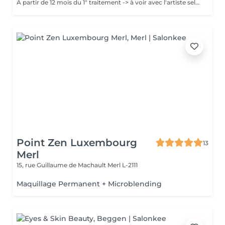
A partir de 12 mois du 1" traitement -> à voir avec l'artiste selon chaque cas. Chaque cliente repart sublimée: La micropigmentation des lèvres est une technique innovante qui permet de recréer des lèvres naturelles et réalistes. Nos experts artistiques utilisent des pigments spéciaux pour créer subtilement des micro-points pour les lèvres, donnant l'illusion d'un effet de couleur harmonieuse pour les lèvres avec la technique du MicroShading poudré. Ces méthodes révolutionnaires sont non invasives et offre des résultats impressionnants. Découvrez la micropigmentation des lèvres à Luxembourg-gare avec Diana.
Point Zen Luxembourg
13
Merl
15, rue Guillaume de Machault
Merl L-2111
Maquillage Permanent + Microblending