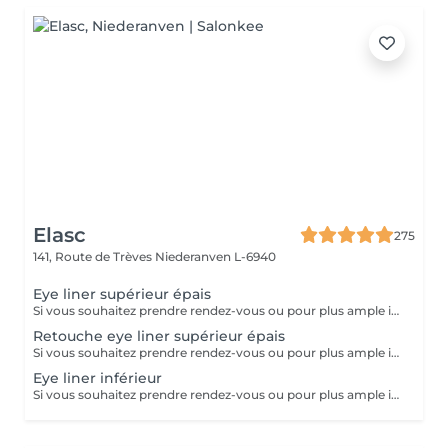
Elasc
275
141, Route de Trèves
Niederanven L-6940
Eye liner supérieur épais
Si vous souhaitez prendre rendez-vous ou pour plus ample imformation, veuillez nous contacter directement en institut. Veuillez prendre en compte que le prix peut être adapter selon vos attentes. Merci !
Retouche eye liner supérieur épais
Si vous souhaitez prendre rendez-vous ou pour plus ample imformation, veuillez nous contacter directement en institut. Veuillez prendre en compte que le prix peut être adapter selon vos attentes. Merci !
Eye liner inférieur
Si vous souhaitez prendre rendez-vous ou pour plus ample imformation, veuillez nous contacter directement en institut. Veuillez prendre en compte que le prix peut être adapter selon vos attentes. Merci !