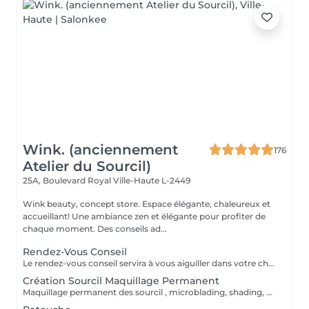
Wink. (anciennement
176
Atelier du Sourcil)
25A, Boulevard Royal
Ville-Haute L-2449
Wink beauty, concept store. Espace élégante, chaleureux et
accueillant! Une ambiance zen et élégante pour profiter de
chaque moment. Des conseils ad...
Rendez-Vous Conseil
Le rendez-vous conseil servira à vous aiguiller dans votre choix, confirmer vos souhaits et vous accompagner dans cette démarche, notamment sur le maquillage permanent.
Création Sourcil Maquillage Permanent
Maquillage permanent des sourcil , microblading, shading, powder ou mixte . Avant de prendre cette prestation il est impératif de prendre un rdv conseil .