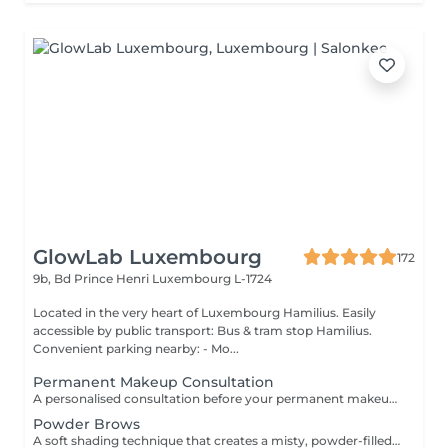
GlowLab Luxembourg
172
9b, Bd Prince Henri
Luxembourg L-1724
Located in the very heart of Luxembourg Hamilius. Easily
accessible by public transport: Bus & tram stop Hamilius.
Convenient parking nearby: - Mo...
Permanent Makeup Consultation
A personalised consultation before your permanent makeup procedure, focused on creating a precise and natural result tailored to your features. We assess facial proportions, skin type, and desired outcome, and define the ideal shape and pigment to ensure a refined, balanced look. WHAT IS INCLUDED: - Face analysis and aesthetic assessment - Shape design and correction - Pigment selection - Procedure and healing guidance IMPORTANT: Complimentary consultation. Can be performed on the same day as the procedure.
Powder Brows
A soft shading technique that creates a misty, powder-filled effect, similar to lightly filled-in brows. Enhances shape, adds density, and delivers a clean, well-defined yet natural look. DURATION & MAINTENANCE: - Results last approximately 1-2 years, depending on skin type and lifestyle - A Touch-Up Session is required after 4-6 weeks to refine the shape and colour - Annual refresh is recommended to maintain optimal results BENEFITS: - Soft, natural definition - Fuller-looking brows - Long-lasting result - Low-maintenance routine INDICATIONS: - Sparse or uneven brows - Lack of definition - Desire for a soft makeup effect CONTRAINDICATIONS: - Pregnancy and breastfeeding - Active skin conditions - Open wounds in the area - Blood clotting disorders POST-CARE: - Avoid water and sweating for several days - Do not touch or pick the area - Apply recommended healing products - Avoid sun exposure during healing.