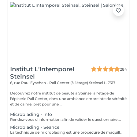
Institut L'Intemporel
284
Steinsel
6, rue Paul Eyschen - Pall Center (à l’étage)
Steinsel L-7317
Découvrez notre institut de beauté à Steinsel à l'étage de
l'épicerie Pall Center, dans une ambiance empreinte de sérénité
et de calme, prêt pour une ...
Microblading - Info
Rendez-vous d'information afin de valider le questionnaire médical et les contre-indications, validation de la couleur et de la forme des sourcils, réponses aux éventuelles interrogations. L'acompte sera restitué entièrement lors de votre venue, si vous n'annulez pas il sera conservé.
Microblading - Séance
La technique de microblading est une procédure de maquillage semi permanent réalisé entièrement à la main à l'aide d'un "stylo" muni de micro-aiguilles. La praticienne dessine poil à poil l'ensemble du sourcil afin de redonner au regard toute son intensité et sa ligne naturelle. Cette technique permet de redessiner entièrement un sourcil soit de combler les éventuels trous. Un résultat des plus naturel grâce à la finesse de la lame et donc au dessin de chaque poil. Effet trompe l'il garanti! POSSIBILITES DE RDV A STEINFORT OU OBERPALLEN