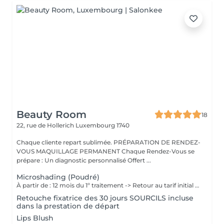
Beauty Room
18
22, rue de Hollerich
Luxembourg 1740
Chaque cliente repart sublimée. PRÉPARATION DE RENDEZ-
VOUS MAQUILLAGE PERMANENT Chaque Rendez-Vous se
prépare : Un diagnostic personnalisé Offert ...
Microshading (Poudré)
À partir de : 12 mois du 1º traitement -> Retour au tarif initial (à voir avec l'artiste selon chaque cas). Chaque cliente repart sublimée: La micropigmentation des sourcils MicroShading est une technique innovante qui permet de recréer des sourcils naturels et réalistes. Nos experts artistiques utilisent des pigments spéciaux pour créer subtilement des micro-points pour les sourcils en MicroShading, donnant l'illusion d'un effet de couleur harmonieuse pour les sourcils avec la technique du MicroShading poudré. Ces méthodes révolutionnaires sont non invasives et offre des résultats impressionnants. Découvrez la micropigmentation MicroShading des sourcils à Luxembourg-gare avec Diana.
Retouche fixatrice des 30 jours SOURCILS incluse
dans la prestation de départ
Lips Blush