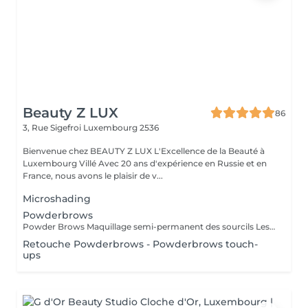
Beauty Z LUX
86
3, Rue Sigefroi
Luxembourg 2536
Bienvenue chez BEAUTY Z LUX L'Excellence de la Beauté à
Luxembourg Villé Avec 20 ans d'expérience en Russie et en
France, nous avons le plaisir de v...
Microshading
Powderbrows
Powder Brows Maquillage semi-permanent des sourcils Les Powder Brows, aussi appelés ombrage des sourcils, sont une technique de maquillage semi-permanent qui donne un effet poudré, doux et structuré aux sourcils. Contrairement au microblading qui imite les poils, les Powder Brows créent un dégradé de couleur, plus ou moins intense selon le rendu souhaité. Idéal pour : Celles et ceux qui souhaitent des sourcils nets, remplis et bien dessinés Tous types de peau, y compris les peaux grasses ou sensibles Un rendu maquillé naturel ou plus sophistiqué selon vos envies Durée : La séance dure environ 1h Une retouche est à prévoir 4 à 6 semaines après la première séance Résultat durable de 1 à 3 ans selon le type de peau et l'entretien Avantages : Gagnez du temps chaque matin Des sourcils parfaits en toute circonstance Résultat sur mesure adapté à la morphologie de votre visage
Retouche Powderbrows - Powderbrows touch-
ups