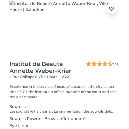
Institut de Beauté
598
Annette Weber-Krier
1, Rue Philippe II
Ville-Haute L-2340
Excellence in the service of beauty! Located in the city center
since 1970, the institute is official supplier of the court and also
the oldest beaut...
Sourcils
Les sourcils le trait parfait La pigmentation des sourcils définit les traits de votre visage en créant un cadre optique. Le tracé du sourcil exprime votre état d'âme et peut même vous donner un aspect plus jeune. Mais les sourcils peuvent aussi pousser de manière très irrégulière jusqu'à ne plus pousser du tout. Dans ce cas le maquillage permanent est la solution idéale. On choisira une couleur qui vous correspond, ensuite on vous fera un dessin des sourcils au crayon. Quand on aura obtenu le résultat parfait, nous allons commencer à pigmenter des poils très fins. A partir de ce jour vous allez vous réveiller tous les matins avec des sourcils parfaits.
Sourcils Powder Brows, effet poudré
Eye Liner