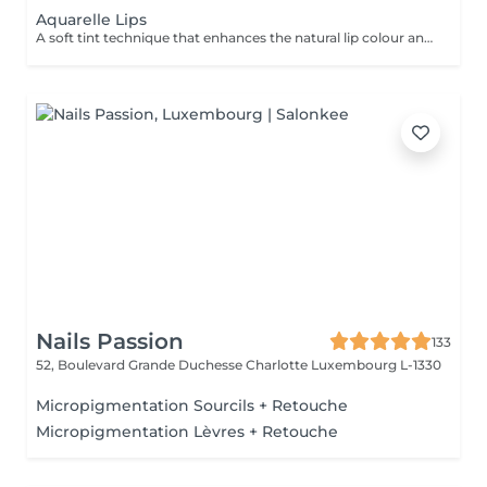
Aquarelle Lips
A soft tint technique that enhances the natural lip colour and shape with a sheer, translucent finish. Creates a fresh, hydrated, and naturally defined look. DURATION & MAINTENANCE: - Results last approximately 2-3 years - A Touch-Up Session is required after 4-6 weeks - Annual refresh is recommended BENEFITS: - Natural colour enhancement - Improved lip symmetry - Fresh, hydrated appearance - Long-lasting result INDICATIONS: - Pale or uneven lip colour - Lack of definition - Desire for natural enhancement CONTRAINDICATIONS: - Active herpes or infections - Pregnancy and breastfeeding - Irritation or damaged skin PRE-TREATMENT RECOMMENDATIONS: - It is recommended to take antiviral medication for 3 days prior to the procedure if prone to cold sores (herpes) - Avoid alcohol and blood-thinning medications 24-48 hours before treatment - Avoid lip irritation or aggressive treatments before the session POST-CARE: - Keep lips moisturised - Avoid spicy and hot foods - Do not peel the skin - Use SPF after healing
Nails Passion
133
52, Boulevard Grande Duchesse Charlotte
Luxembourg L-1330
Micropigmentation Sourcils + Retouche
Micropigmentation Lèvres + Retouche