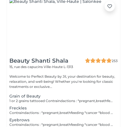
Beauty Shanti Shala
253
15, rue des capucins
Ville-Haute L-1313
Welcome to Perfect Beauty by Jil, your destination for beauty,
relaxation, and well-being! Whether you're looking for classic
treatments or exclusive...
Grain of Beauty
1 or 2 grains tattooed Contraindactions : *pregnant,breathfeeding *cancer *blood thinner A retouch isn't included in the price. No alcohol the day before. Post treatement : *during 1 week puting a cream, which you buy here.
Freckles
Contraindactions : *pregnant,breathfeeding *cancer *blood thinner A retouch isn't included in the price. No alcohol the day before. Post treatement : *during 1 week puting a cream, which you buy here.
Eyebrows
Contraindactions : *pregnant,breathfeeding *cancer *blood thinner A retouch isn't included in the price. No alcohol the day before. If you wish an local anaesthesia, you need a medical prescription ( this is a law ) to invoid allergies/reactions from the creams. The cream you have to buy it yourself in the pharmacy. Post treatement : *during 1 week puting a cream, which you buy here.