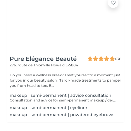
Pure Elégance Beauté
630
276, route de Thionville
Howald L-5884
Do you need a wellness break? Treat yourself to a moment just
for you in our beauty salon . Tailor-made treatments to pamper
you from head to toe. B...
makeup | semi-permanent | advice consultation
Consultation and advice for semi-permanent makeup / dermopigmentation. Semi-permanent makeup is ideal for staying flawless in all circumstances. It is durable, but not definitive, unlike tattooing. However, the technique is similar to that of an ordinary tattoo. Pigments are injected into the epidermis via a special device.
makeup | semi-permanent | eyeliner
makeup | semi-permanent | powdered eyebrows