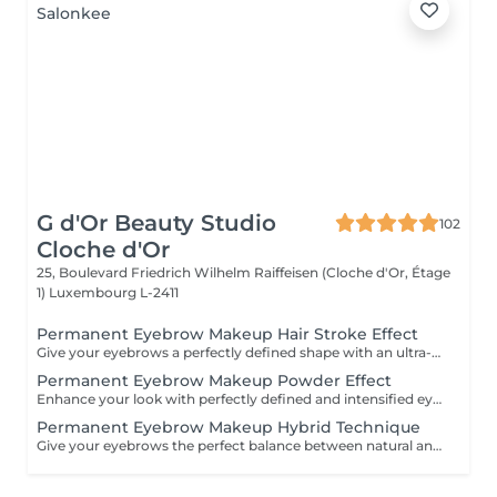
G d'Or Beauty Studio
102
Cloche d'Or
25, Boulevard Friedrich Wilhelm Raiffeisen (Cloche d'Or, Étage
1)
Luxembourg L-2411
Permanent Eyebrow Makeup Hair Stroke Effect
Give your eyebrows a perfectly defined shape with an ultra-natural finish. The hair stroke technique recreates each individual hair with precision for a realistic effect, ideal for filling in sparse areas and softly enhancing the structure of your gaze. Long-lasting, harmonious results tailored to your facial featuresfor flawless brows every day, without the need for makeup.
Permanent Eyebrow Makeup Powder Effect
Enhance your look with perfectly defined and intensified eyebrows. The powder effect technique delivers a soft, uniform, makeup-like finish, similar to a pencil or shaded effect. Ideal for structuring the eyes and adding density while maintaining an elegant appearance. Long-lasting, polished results tailored to your facefor flawless brows day after day, effortlessly.
Permanent Eyebrow Makeup Hybrid Technique
Give your eyebrows the perfect balance between natural and defined. The hybrid technique combines hair strokes and a powder effect for a result that is both realistic and structured. Ideal for filling in sparse areas while adding density and a softly enhanced, makeup-like finish. Long-lasting, harmonious, and fully personalized resultsfor beautifully enhanced brows every day, effortlessly.