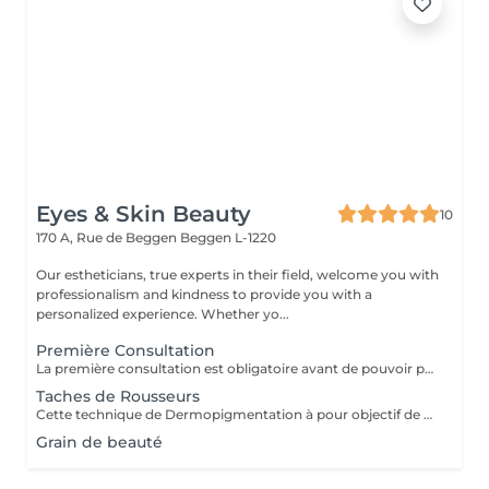
Eyes & Skin Beauty
10
170 A, Rue de Beggen
Beggen L-1220
Our estheticians, true experts in their field, welcome you with
professionalism and kindness to provide you with a
personalized experience. Whether yo...
Première Consultation
La première consultation est obligatoire avant de pouvoir prendre un rendez-vous pour la dermo-pigmentation.
Taches de Rousseurs
Cette technique de Dermopigmentation à pour objectif de donner l'illusion d'avoir de vraies tâches de rousseur dans le but de rehausser le teint, accentuer celles qui sont déja existantes et faire ressortir les pommettes. Elles donnent une effet « bonne mine » instantanément. Elles restent un minimum de 3 à 5 ans et commencent à disparaitre à partir de 3 ans. Elles ne présentent aucun risque car elles se pattinent très bien avec le temps et ne nécessitent pas forcément de retouche.
Grain de beauté