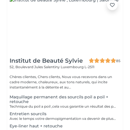
Institut de Beauté Sylvie
85
52, Boulevard Jules Salentiny
Luxembourg L-2511
Chères clientes, Chers clients, Nous vous recevons dans un
cadre moderne, chaleureux, aux tons naturels, qui incite
instantanément à la détente et au...
Maquillage permanent des sourcils poil a poil +
retouche
Technique du poil a poil ,cela vous garantie un résultat des plus naturel. prévoir une retouche le mois suivant.
Entretien sourcils
Avec le temps votre dermopigmentation va devenir de plus en plus clair ,pour le retrouver comme au premier jour cette petite retouche sera nécessaire.
Eye-liner haut + retouche