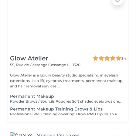
Glow Atelier
34
55, Rue de Cessange
Cessange L-L1320
Glow Atelier is a luxury beauty studio specialising in eyelash
extensions, lash lift, eyebrow treatments, permanent makeup,
and hair removal services ...
Permanent Makeup
Powder Brows / Sourcils Poudrés Soft shaded eyebrows created using the Powder Brows technique for a natural, defined and long-lasting result. Ideal for enhancing shape, symmetry and density. Sourcils poudrés réalisés avec la technique Powder Brows pour un résultat naturel, élégant et durable. Idéal pour améliorer la forme, la symétrie et la densité des sourcils _____ Lip Blush / Lèvres Aquarelle Natural lip blush treatment designed to enhance the shape and colour of the lips with a soft, fresh and youthful effect. Maquillage permanent des lèvres effet aquarelle pour sublimer la forme et la couleur des lèvres avec un résultat doux, frais et natur _____ Lash Line Enhancement / Ras de Cils Subtle pigment implantation between the eyelashes to create the appearance of fuller lashes and naturally defined eyes. Pigmentation discrète entre les cils pour créer l'effet de cils plus fournis et intensifier naturellement le re _____ Permanent Eyeliner / Eye-Liner Permanent Permanent eyeliner designed to enhance and define the eyes with a precise and elegant line tailored to your eye shape. Eye-liner permanent conçu pour souligner et définir le regard grâce à un tracé élégant et personnalisé selon la forme de vo ______ Touch-Up Within 60 Days / Retouche Sous 60 Recommended touch-up appointment within 60 days after the initial procedure to perfect colour retention and shape. Retouche recommandée dans les 60 jours suivant la première séance afin de parfaire la couleur et le résult _________ Eyebrow PMU Removal / Détatouage des Sourcils Professional removal or lightening of previous eyebrow permanent makeup using a remover solution. Suitable for unwanted shape, colour correction or pigment lightening before a new PMU procedure. Éclaircissement ou retrait professionnel d'un ancien maquillage permanent des sourcils à l'aide d'une solution remover. Idéal pour corriger une forme, une couleur ou éclaircir le pigment avant une nouvelle procédure de maquillage permanent
Permanent Makeup Training Brows & Lips
Professional PMU training covering: Brow PMU Lip Blush PMU Color Theory Skin Types Machine & Needle Selection Safety & Hygiene Practice & Live Demonstration Duration: 2 Days