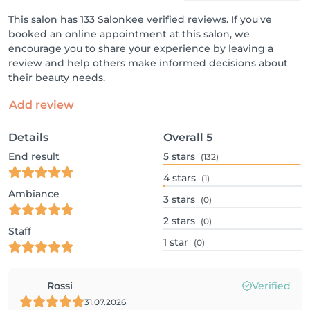
This salon has 133 Salonkee verified reviews. If you've
booked an online appointment at this salon, we
encourage you to share your experience by leaving a
review and help others make informed decisions about
their beauty needs.
Add review
Details
Overall
5
End result
5
stars
(132)
4
stars
(1)
Ambiance
3
stars
(0)
2
stars
(0)
Staff
1
star
(0)
Rossi
Verified
31.07.2026