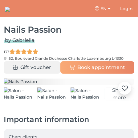
EN
Login
Nails Passion
by Gabriella
133
52, Boulevard Grande Duchesse Charlotte
Luxembourg L-1330
Gift voucher
Book appointment
Show
more
Important information
Chars clients, 
