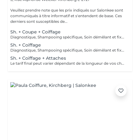
Veuillez prendre note que les prix indiqués sur Salonkee sont
communiqués à titre informatif et s'entendent de base. Ces
derniers sont susceptibles de...
Sh. + Coupe + Coiffage
Diagnostique, Shampooing spécifique, Soin démêlant et fixation inclus. Veuillez prendre note que les prix indiqués sur Salonkee sont communiqués à titre informatif et s'entendent de base. Ces derniers sont susceptibles de varier selon le diagnostic réalisé à votre arrivée au salon et l'expertise du professionnel à qui vous confiez votre beauté. Dans tous les cas, un devis précis vous sera proposé et toutes réalisations de prestations seront effectuées avec votre accord.
Sh. + Coiffage
Diagnostique, Shampooing spécifique, Soin démêlant et fixation inclus. Veuillez prendre note que les prix indiqués sur Salonkee sont communiqués à titre informatif et s'entendent de base. Ces derniers sont susceptibles de varier selon le diagnostic réalisé à votre arrivée au salon et l'expertise du professionnel à qui vous confiez votre beauté. Dans tous les cas, un devis précis vous sera proposé et toutes réalisations de prestations seront effectuées avec votre accord.
Sh. + Coiffage + Attaches
Le tarif final peut varier dépendant de la longueur de vos cheveux ainsi que des soins et produits utilisés.