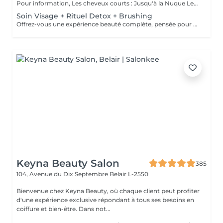
Pour information, Les cheveux courts : Jusqu'à la Nuque Les cheveux mi-longs : Jusqu'à l'épaule Les cheveux longs : En dessous de l'épaule Un supplément sera demandé pour les cheveux très long, (jusqu'au milieu du dos)
Soin Visage + Rituel Detox + Brushing
Offrez-vous une expérience beauté complète, pensée pour prendre soin à la fois de votre peau, de vos cheveux et de votre bien-être global. Ce rituel débute par un soin visage personnalisé, visant à purifier, hydrater et raviver l'éclat de la peau. Les traits sont détendus, le teint est lumineux, la peau retrouve confort et fraîcheur. Il se poursuit par un rituel détox capillaire, conçu pour nettoyer le cuir chevelu en profondeur, éliminer les résidus accumulés et rééquilibrer la fibre capillaire. Les cheveux sont plus légers, brillants et revitalisés. L'expérience se termine par un brushing, pour sublimer la chevelure et prolonger cette sensation de bien-être et de mise en beauté. Un véritable moment de lâcher-prise, idéal pour se ressourcer, se recentrer et repartir avec une peau éclatante et des cheveux visiblement plus sains.
Keyna Beauty Salon
385
104, Avenue du Dix Septembre
Belair L-2550
Bienvenue chez Keyna Beauty, où chaque client peut profiter
d'une expérience exclusive répondant à tous ses besoins en
coiffure et bien-être. Dans not...