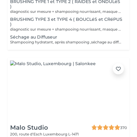
BRUSHING TYPE 1 et TYPE 2 ( RAIDES et ONDULéS
)
diagnostic sur mesure + shampooing nourrissant, masque hydratant ,coiffage sérum et fixation finale. Important: cheveux sans tresse ni noeuds à l'arrivée; tout noeuds ou tressage entraîne l'annulation et 50% de la prestation est retenu. Toute arrivée retardée de 15-30 minutes ou plus entraînera l'annulation automatique du rendez-vous.
BRUSHING TYPE 3 et TYPE 4 ( BOUCLéS et CRéPUS
)
diagnostic sur mesure + shampooing nourrissant, masque hydratant ,coiffage sérum et fixation finale. Important: cheveux sans tresse ni noeuds à l'arrivée; tout noeuds ou tressage entraîne l'annulation et 50% de la prestation est retenu. Toute arrivée retardée de 15-30 minutes ou plus entraînera l'annulation automatique du rendez-vous.
Séchage au Diffuseur
Shampooing hydratant, après shampooing ,séchage au diffuseur sérum et fixation finale. Important: cheveux sans tresse ni nud à l'arrivée; tout nud ou tressage entraîne l'annulation et 50% de la prestation est retenu. Toute arrivée retardée de 15-30 minutes ou plus entraînera l'annulation automatique du rendez-vous.
Malo Studio
370
200, route d'Esch
Luxembourg L-1471