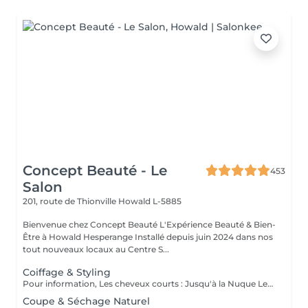
Concept Beauté - Le
453
Salon
201, route de Thionville
Howald L-5885
Bienvenue chez Concept Beauté L'Expérience Beauté & Bien-
Être à Howald Hesperange Installé depuis juin 2024 dans nos
tout nouveaux locaux au Centre S...
Coiffage & Styling
Pour information, Les cheveux courts : Jusqu'à la Nuque Les cheveux mi-longs : Jusqu'à l'épaule Les cheveux longs : En dessous de l'épaule Un supplément sera demandé pour les cheveux très longs, (jusqu'au milieu du dos)
Coupe & Séchage Naturel