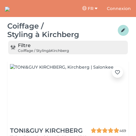
FR
Connexion
Coiffage /
Styling
à
Kirchberg
Filtre
Coiffage / Styling
à
Kirchberg
TONI&GUY KIRCHBERG
469