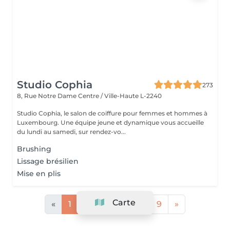
Studio Cophia
273
8, Rue Notre Dame
Centre / Ville-Haute L-2240
Studio Cophia, le salon de coiffure pour femmes et hommes à
Luxembourg. Une équipe jeune et dynamique vous accueille
du lundi au samedi, sur rendez-vo...
Brushing
Lissage brésilien
Mise en plis
Carte
«
1
2
3
4
...
9
»