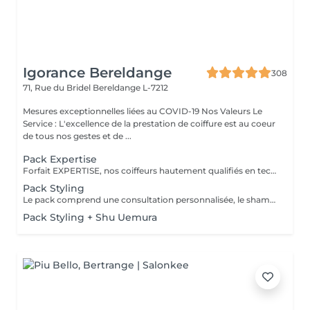
Igorance Bereldange
308
71, Rue du Bridel
Bereldange L-7212
Mesures exceptionnelles liées au COVID-19 Nos Valeurs Le
Service : L'excellence de la prestation de coiffure est au coeur
de tous nos gestes et de ...
Pack Expertise
Forfait EXPERTISE, nos coiffeurs hautement qualifiés en technique anglo-saxonne, en formation continu et diplômés d’une académie anglaise à Paris. Vous offre une séance d’une heure avec votre coach en suivi beauté. Ce pack inclus : 1 h de prestation Un diagnostique personnalisé Shampoing spécifique Haircare Conditioner spécifique Produit de coiffage Coupe Styling Produit de finition
Pack Styling
Le pack comprend une consultation personnalisée, le shampooing et le conditionneur spécifiques REDKEN , le séchage et les produits de styling REDKEN * Tarifs à titre indicatifs à confirmer après la consultation personnalisée établit auprès de votre coiffeur/stylist/spécialiste * La direction se réserve le droit d’apporter des modifications pour le bon fonctionnement du salon
Pack Styling + Shu Uemura