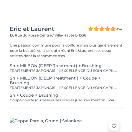
Eric et Laurent
954
13, Rue du Fossé
Centre / Ville-Haute L-1536
Une passion commune pour la coiffure mais plus généralement
pour la beauté, voilà ce qui a réuni Eric&Laurent, ces deux
artistes dont la renommée n'es...
Sh + MILBON (DEEP Treatment) + Brushing
TRAITEMENTS JAPONAIS – L’EXCELLENCE DU SOIN CAPILLAIRE Découvrez un univers de soins capillaires japonais haut de gamme, reconnus pour leur technologie avancée et leurs résultats exceptionnels. Des traitements sur-mesure conçus pour répondre aux besoins spécifiques de chaque chevelure : hydratation, réparation, discipline, cuir chevelu ou nutrition . Chaque traitement agit au cœur de la fibre capillaire pour révéler des cheveux visiblement plus sains, brillants et soyeux. -Nos différentes lignes de traitements : SMOOTH (Collagène) Pour les cheveux emmêlés, ternes ou difficiles à coiffer. • Démêle instantanément • Lisse la fibre capillaire • Apporte douceur et brillance • Toucher léger et soyeux REPAIR (CMADK / Kératine) Pour les cheveux sensibilisés, cassants ou très abîmés. • Répare intensément • Renforce la structure interne du cheveu • Reconstruit la fibre en profondeur • Redonne force et élasticité ANTI-FRIZZ (Céramides / 18-MEA) Pour les cheveux indisciplinés, sensibilisés à l’humidité. • Contrôle les frisottis • Réduit le volume excessif • Protège de l’humidité • Facilite le coiffage • Apporte souplesse et brillance SCALP (Hyaluron / Agents Purifiants) Pour rééquilibrer et purifier le cuir chevelu. Idéal en cas de démangeaisons, pellicules, sécheresse ou excès de sébum. • Apaise le cuir chevelu • Purifie en douceur • Rééquilibre la barrière protectrice naturelle • Favorise un environnement sain pour la pousse Veuillez noter : les tarifs peuvent varier selon la longueur des cheveux, la quantité de produit nécessaire et la complexité de la prestation. Supplément possible à partir de +15€. Pour toute demande spécifique, merci de nous contacter.
Sh + MILBON (DEEP Treatment ) + Coupe +
Brushing
TRAITEMENTS JAPONAIS – L’EXCELLENCE DU SOIN CAPILLAIRE Découvrez un univers de soins capillaires japonais haut de gamme, reconnus pour leur technologie avancée et leurs résultats exceptionnels. Des traitements sur-mesure conçus pour répondre aux besoins spécifiques de chaque chevelure : hydratation, réparation, discipline, cuir chevelu ou nutrition . Chaque traitement agit au cœur de la fibre capillaire pour révéler des cheveux visiblement plus sains, brillants et soyeux. -Nos différentes lignes de traitements : SMOOTH (Collagène) Pour les cheveux emmêlés, ternes ou difficiles à coiffer. • Démêle instantanément • Lisse la fibre capillaire • Apporte douceur et brillance • Toucher léger et soyeux REPAIR (CMADK / Kératine) Pour les cheveux sensibilisés, cassants ou très abîmés. • Répare intensément • Renforce la structure interne du cheveu • Reconstruit la fibre en profondeur • Redonne force et élasticité ANTI-FRIZZ (Céramides / 18-MEA) Pour les cheveux indisciplinés, sensibilisés à l’humidité. • Contrôle les frisottis • Réduit le volume excessif • Protège de l’humidité • Facilite le coiffage • Apporte souplesse et brillance SCALP (Hyaluron / Agents Purifiants) Pour rééquilibrer et purifier le cuir chevelu. Idéal en cas de démangeaisons, pellicules, sécheresse ou excès de sébum. • Apaise le cuir chevelu • Purifie en douceur • Rééquilibre la barrière protectrice naturelle • Favorise un environnement sain pour la pousse Veuillez noter : les tarifs peuvent varier selon la longueur des cheveux, la quantité de produit nécessaire et la complexité de la prestation. Supplément possible à partir de +15€. Pour toute demande spécifique, merci de nous contacter.
Sh + Coupe + Brushing
Coupe courte (du dessus des oreilles jusqu’au menton) Shampooing • Soin • Coupe • Brushing • Styling (Le soin est inclus dans le protocole de cette prestation. Le tarif n’est pas modifiable si la cliente choisit de ne pas le réaliser.) Tarif adapté selon les caractéristiques de la prestation.