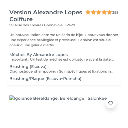
Version Alexandre Lopes
298
Coiffure
99, Rue des Trevires
Bonnevoie L-2628
Un nouveau salon comme un écrin de bijoux pour vous donner
une expérience privilégiée et précieuse ! Le salon est situé au
coeur d'une galerie d'artis...
Mèches By Alexandre Lopes
Important : Un test de mèches est obligatoire avant la date du rendez-vous. Ce test permet d'évaluer la résistance du cheveu et d'assurer la sécurité ainsi que la qualité du résultat final. Le rendez-vous pour le service complet ne sera confirmé qu'après la réalisation de ce test. Nos mèches sont un service complet, conçu pour offrir un résultat à la fois lumineux, harmonieux et respectueux de la santé du cheveu. Le tarif inclut toutes les étapes du processus : réalisation des mèches, soin capillaire, effet fondu (ombré/estompage de racine), patine (tonalisation) et coiffage final. Nous travaillons avec des techniques personnalisées afin de garantir un rendu naturel, une transition de couleur douce et une finition impeccable.
Brushing (Escova)
Diagnostique, shampooing / Soin spécifiques et fixations inclus
Brushing/Plaque (Escova+Prancha)