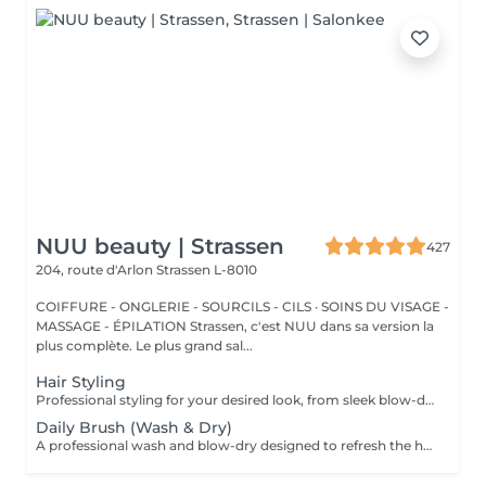
NUU beauty | Strassen
427
204, route d'Arlon
Strassen L-8010
COIFFURE - ONGLERIE - SOURCILS - CILS · SOINS DU VISAGE -
MASSAGE - ÉPILATION Strassen, c'est NUU dans sa version la
plus complète. Le plus grand sal...
Hair Styling
Professional styling for your desired look, from sleek blow-dries to curls or waves. We start with a gentle wash in our comfortable Maletti chair, followed by blow-drying, straightening, or tonging. What we use: Dyson Pro tools that protect hair from excessive heat for a sleek finish. La Biosthétique products offer holistic care with natural ingredients for nourished hair and scalp. Brushes are sanitised via Sibel equipment to remove buildup and reduce bacteria for top hygiene. Simple, Moderate, Complex This grading reflects your hair's individual characteristics, such as texture, density, and length and is assessed by your hairdresser at the start of your visit. Not sure which to choose? We recommend booking Complex. The price will be adjusted after your consultation. Note: This is not related to the difficulty of haircuts or timing.
Daily Brush (Wash & Dry)
A professional wash and blow-dry designed to refresh the hair and leave it clean, smooth, and naturally polished. The service includes hair washing and drying with a hair dryer, creating a soft, effortless finish without structured styling. What we use: Dyson Pro tools that protect hair from excessive heat for a sleek finish. La Biosthétique products offer holistic care with natural ingredients for nourished hair and scalp. Brushes are sanitised via Sibel equipment to remove buildup and reduce bacteria for top hygiene. Simple, Moderate, Complex This grading reflects your hair's individual characteristics, such as texture, density, and length and is assessed by your hairdresser at the start of your visit. Not sure which to choose? We recommend booking Complex. The price will be adjusted after your consultation. Note: This is not related to the difficulty of haircuts or timing.