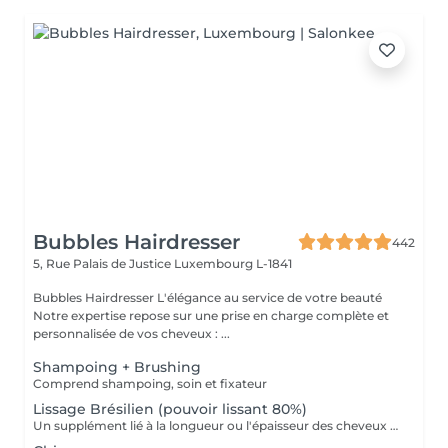
Bubbles Hairdresser
442
5, Rue Palais de Justice
Luxembourg L-1841
Bubbles Hairdresser L'élégance au service de votre beauté
Notre expertise repose sur une prise en charge complète et
personnalisée de vos cheveux : ...
Shampoing + Brushing
Comprend shampoing, soin et fixateur
Lissage Brésilien (pouvoir lissant 80%)
Un supplément lié à la longueur ou l'épaisseur des cheveux (30€ à 500€) pourra s'ajouter au tarif du lissage brésilien. Un diagnostique gratuit sera systématiquement proposé en amont.»