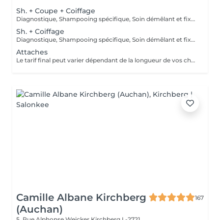
Sh. + Coupe + Coiffage
Diagnostique, Shampooing spécifique, Soin démêlant et fixation inclus. Veuillez prendre note que les prix indiqués sur Salonkee sont communiqués à titre informatif et s'entendent de base. Ces derniers sont susceptibles de varier selon le diagnostic réalisé à votre arrivée au salon et l'expertise du professionnel à qui vous confiez votre beauté. Dans tous les cas, un devis précis vous sera proposé et toutes réalisations de prestations seront effectuées avec votre accord.
Sh. + Coiffage
Diagnostique, Shampooing spécifique, Soin démêlant et fixation inclus. Veuillez prendre note que les prix indiqués sur Salonkee sont communiqués à titre informatif et s'entendent de base. Ces derniers sont susceptibles de varier selon le diagnostic réalisé à votre arrivée au salon et l'expertise du professionnel à qui vous confiez votre beauté. Dans tous les cas, un devis précis vous sera proposé et toutes réalisations de prestations seront effectuées avec votre accord.
Attaches
Le tarif final peut varier dépendant de la longueur de vos cheveux ainsi que des soins et produits utilisés.
Camille Albane Kirchberg
167
(Auchan)
5, Rue Alphonse Weicker
Kirchberg L-2721