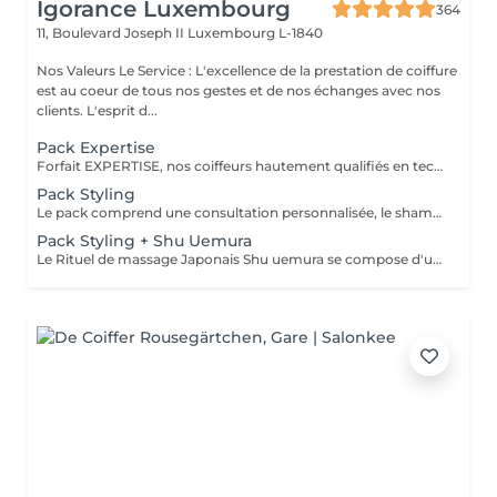
Igorance Luxembourg
364
11, Boulevard Joseph II
Luxembourg L-1840
Nos Valeurs Le Service : L'excellence de la prestation de coiffure
est au coeur de tous nos gestes et de nos échanges avec nos
clients. L'esprit d...
Pack Expertise
Forfait EXPERTISE, nos coiffeurs hautement qualifiés en technique anglo-saxonne, en formation continu et diplômés d’une académie anglaise à Paris. Vous offre une séance d’une heure avec votre coach en suivi beauté. Ce pack inclus : 1 h de prestation Un diagnostique personnalisé Shampoing spécifique Haircare Conditioner spécifique Produit de coiffage Coupe Styling Produit de finition
Pack Styling
Le pack comprend une consultation personnalisée, le shampooing et le conditionneur spécifiques REDKEN , le séchage et les produits de styling REDKEN * Tarifs à titre indicatifs à confirmer après la consultation personnalisée établit auprès de votre coiffeur/stylist/spécialiste * La direction se réserve le droit d’apporter des modifications pour le bon fonctionnement du salon
Pack Styling + Shu Uemura
Le Rituel de massage Japonais Shu uemura se compose d'un shampooing et d'un soin d'une durée de 30 minutes pour une relaxation une une réparation intense du cheveu et ensuite le pack styling