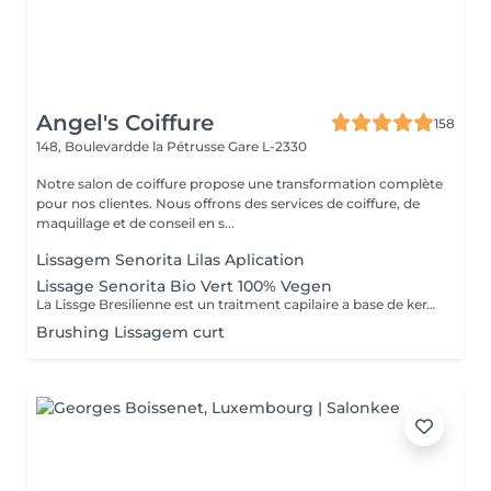
Angel's Coiffure
158
148, Boulevardde la Pétrusse
Gare L-2330
Notre salon de coiffure propose une transformation complète
pour nos clientes. Nous offrons des services de coiffure, de
maquillage et de conseil en s...
Lissagem Senorita Lilas Aplication
Lissage Senorita Bio Vert 100% Vegen
La Lissge Bresilienne est un traitment capilaire a base de keratine et collogene qui permrt de detendre les frosottis ,lisser les cheveux et leur donner de la brillance.Le resultat est des cheveux plus souples disciplines ,avec un effet lisse qui peut durer entre 3 a 6 mois,selon l entretien et les produits utilises.
Brushing Lissagem curt