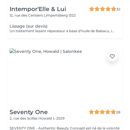
Intempor'Elle & Lui
32
12, rue des Cerisiers
Limpertsberg 1322
Lissage (sur devis)
Un traitement lissant réparateur à base d'huile de Babacu, idéal pour discipliner, hydrater et réparer les cheveux. Il réduit le volume, élimine les frisottis et apporte une brillance intense tout en conservant un effet naturel. Parfait pour les cheveux secs, ondulés, frisés ou sensibilisés, qu'ils soient colorés, décolorés ou naturel. Résultat : des cheveux doux, souples et faciles à coiffer pendant 4 à 6 mois. Pour la prise de rendez-vous, nous vous invitons à nous appeler ou nous envoyer un SMS. Veuillez prendre note que les prix indiqués sur Salonkee sont communiqués à titre informatif et s'entendent de base. Ces derniers sont susceptibles de varier selon le diagnostic réalisé à votre arrivée au salon et l'expertise du professionnel à qui vous confiez votre beauté. Dans tous les cas, un devis précis vous sera proposé et toutes réalisations de prestations seront effectuées avec votre accord. Un grand merci d'avance pour votre compréhension. Au plaisir de vous recevoir très vite.
Seventy One
28
2, rue des Scillas
Howald L-2529
SEVENTY ONE - Authentic Beauty Concept est né de la volonté