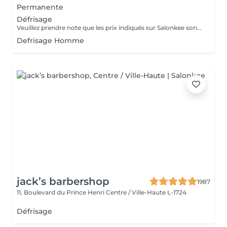
Permanente
Défrisage
Veuillez prendre note que les prix indiqués sur Salonkee sont communiqués à titre informatif et s'entendent de base. Ces derniers sont susceptibles de varier selon le diagnostic réalisé à votre arrivée au salon et l'expertise du professionnel à qui vous confiez votre beauté. Dans tous les cas, un devis précis vous sera proposé et toutes réalisations de prestations seront effectuées avec votre accord. Un grand merci d'avance pour votre compréhension. Au plaisir de vous recevoir très vite.
Defrisage Homme
jack’s barbershop
1987
11, Boulevard du Prince Henri
Centre / Ville-Haute L-1724
Défrisage