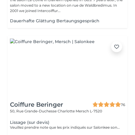
salon moved to a new location on rue de Waldbredimus. In
2001 we joined Intercoiffur...
Dauerhafte Glättung Bertaungsgespräch
Coiffure Beringer
76
50, Rue Grande-Duchesse Charlotte
Mersch L-7520
Lissage (sur devis)
Veuillez prendre note que les prix indiqués sur Salonkee sont communiqués à titre informatif et s'entendent de base. Ces derniers sont susceptibles de varier selon le diagnostic réalisé à votre arrivée au salon et l'expertise du professionnel à qui vous confiez votre beauté. Dans tous les cas, un devis précis vous sera proposé et toutes réalisations de prestations seront effectuées avec votre accord. Un grand merci d'avance pour votre compréhension. Au plaisir de vous recevoir très vite.