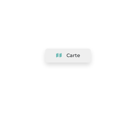
Carte
Société
Support
Équipe
&
Carrières
Référencer votre salon