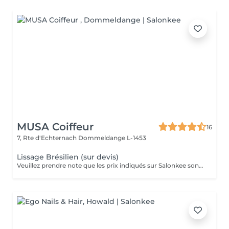
MUSA Coiffeur
16
7, Rte d'Echternach
Dommeldange L-1453
Lissage Brésilien (sur devis)
Veuillez prendre note que les prix indiqués sur Salonkee sont communiqués à titre informatif et s'entendent de base. Ces derniers sont susceptibles de varier selon le diagnostic réalisé à votre arrivée au salon et l'expertise du professionnel à qui vous confiez votre beauté. Dans tous les cas, un devis précis vous sera proposé et toutes réalisations de prestations seront effectuées avec votre accord. Un grand merci d'avance pour votre compréhension. Au plaisir de vous recevoir très vite.