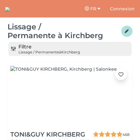
FR
Connexion
Lissage /
Permanente
à
Kirchberg
Filtre
Lissage / Permanente
à
Kirchberg
TONI&GUY KIRCHBERG
468