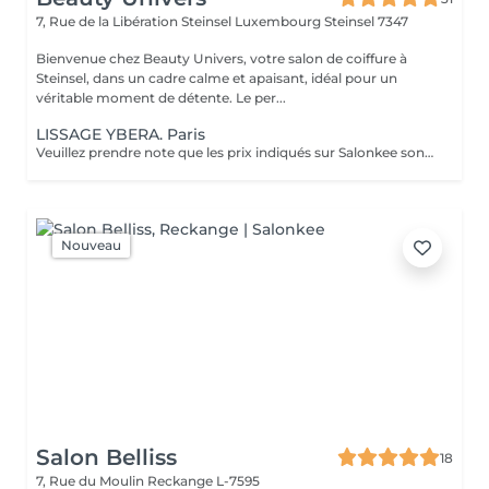
7, Rue de la Libération Steinsel Luxembourg
Steinsel 7347
Bienvenue chez Beauty Univers, votre salon de coiffure à
Steinsel, dans un cadre calme et apaisant, idéal pour un
véritable moment de détente. Le per...
LISSAGE YBERA. Paris
Veuillez prendre note que les prix indiqués sur Salonkee sont communiqués à titre informatif et s'entendent de base. Ces derniers sont susceptibles de varier selon le diagnostic réalisé à votre arrivée au salon et l'expertise du professionnel à qui vous confiez votre beauté. Dans tous les cas, un devis précis vous sera proposé et toutes réalisations de prestations seront effectuées avec votre accord. Un grand merci d'avance pour votre compréhension. Au plaisir de vous revoir très vite.
Nouveau
Salon Belliss
18
7, Rue du Moulin
Reckange L-7595