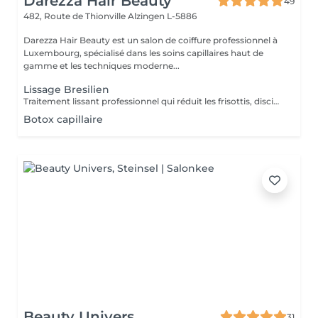
Darezza Hair Beauty
49
482, Route de Thionville
Alzingen L-5886
Darezza Hair Beauty est un salon de coiffure professionnel à
Luxembourg, spécialisé dans les soins capillaires haut de
gamme et les techniques moderne...
Lissage Bresilien
Traitement lissant professionnel qui réduit les frisottis, discipline les cheveux et apporte une brillance intense. Les cheveux deviennent plus souples, faciles à coiffer et visiblement plus lisses.
Botox capillaire
Beauty Univers
31