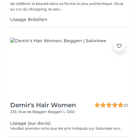
de célébrer la beauté dans sa forme la plus authentique. Situé
au cur du Shopping, le salo...
Lissage Brésilien
Demir's Hair Women
23
233, Rue de Beggen
Beggen L-1260
Lissage (sur devis)
Veuillez prendre note que les prix indiqués sur Salonkee sont communiqués à titre informatif et s'entendent de base. Ces derniers sont susceptibles de varier selon le diagnostic réalisé à votre arrivée au salon et l'expertise du professionnel à qui vous confiez votre beauté. Dans tous les cas, un devis précis vous sera proposé et toutes réalisations de prestations seront effectuées avec votre accord. Un grand merci d'avance pour votre compréhension. Au plaisir de vous recevoir très vite.