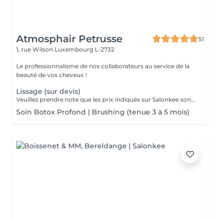
Atmosphair Petrusse
51
1, rue Wilson
Luxembourg L-2732
Le professionnalisme de nos collaborateurs au service de la
beauté de vos cheveux !
Lissage (sur devis)
Veuillez prendre note que les prix indiqués sur Salonkee sont communiqués à titre informatif et s'entendent de base. Ces derniers sont susceptibles de varier selon le diagnostic réalisé à votre arrivée au salon et l'expertise du professionnel à qui vous confiez votre beauté. Dans tous les cas, un devis précis vous sera proposé et toutes réalisations de prestations seront effectuées avec votre accord. Un grand merci d'avance pour votre compréhension. Au plaisir de vous recevoir très vite.
Soin Botox Profond | Brushing (tenue 3 à 5 mois)