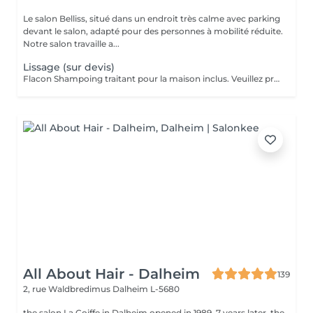
Le salon Belliss, situé dans un endroit très calme avec parking
devant le salon, adapté pour des personnes à mobilité réduite.
Notre salon travaille a...
Lissage (sur devis)
Flacon Shampoing traitant pour la maison inclus. Veuillez prendre note que les prix indiqués sur Salonkee sont communiqués à titre informatif et s'entendent de base. Ces derniers sont susceptibles de varier selon le diagnostic réalisé à votre arrivée au salon et l'expertise du professionnel à qui vous confiez votre beauté. Dans tous les cas, un devis précis vous sera proposé et toutes réalisations de prestations seront effectuées avec votre accord. Un grand merci d'avance pour votre compréhension. Au plaisir de vous recevoir très vite.
All About Hair - Dalheim
139
2, rue Waldbredimus
Dalheim L-5680
the salon La Coiffe in Dalheim opened in 1989. 7 years later, the