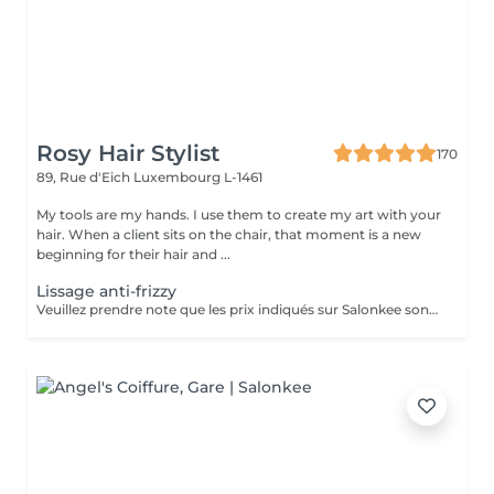
Rosy Hair Stylist
170
89, Rue d'Eich
Luxembourg L-1461
My tools are my hands. I use them to create my art with your
hair. When a client sits on the chair, that moment is a new
beginning for their hair and ...
Lissage anti-frizzy
Veuillez prendre note que les prix indiqués sur Salonkee sont communiqués à titre informatif et s'entendent de base. Ces derniers sont susceptibles de varier selon le diagnostic réalisé à votre arrivée au salon et l'expertise du professionnel à qui vous confiez votre beauté. Dans tous les cas, un devis précis vous sera proposé et toutes réalisations de prestations seront effectuées avec votre accord. Un grand merci d'avance pour votre compréhension. Au plaisir de vous recevoir très vite.