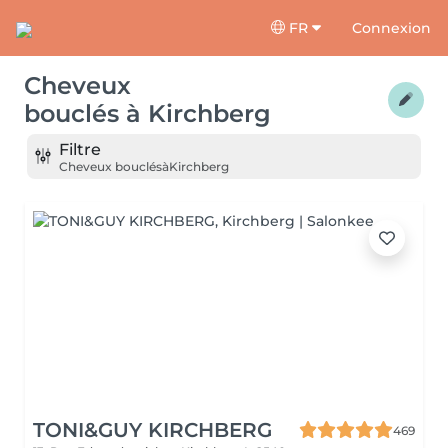
FR
Connexion
Cheveux
bouclés
à
Kirchberg
Filtre
Cheveux bouclés
à
Kirchberg
TONI&GUY KIRCHBERG
469