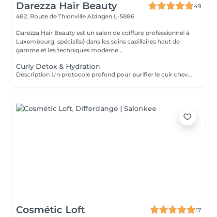
Darezza Hair Beauty
49
482, Route de Thionville
Alzingen L-5886
Darezza Hair Beauty est un salon de coiffure professionnel à
Luxembourg, spécialisé dans les soins capillaires haut de
gamme et les techniques moderne...
Curly Detox & Hydration
Description Un protocole profond pour purifier le cuir chevelu et réhydrater les cheveux bouclés. Le service comprend : Diagnostic capillaire Shampooing detox purifiant Soin réparateur profond Massage cuir chevelu Définition des boucles Résultat : cheveux plus légers, boucles revitalisées et brillance naturelle.
Cosmétic Loft
17