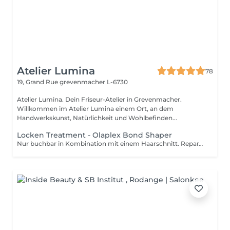
Atelier Lumina
78
19, Grand Rue
grevenmacher L-6730
Atelier Lumina. Dein Friseur-Atelier in Grevenmacher.
Willkommen im Atelier Lumina einem Ort, an dem
Handwerkskunst, Natürlichkeit und Wohlbefinden...
Locken Treatment - Olaplex Bond Shaper
Nur buchbar in Kombination mit einem Haarschnitt. Reparatur, Definition & Aufbau für deine Locken! Ein einzigartiges Pflegeritual die mit dem natürlichen Lockenmuster arbeitet und so die Struktur der Locken formt und stärkt. Für alle Arten von natürlichen Wellen, Locken & Naturkrause.