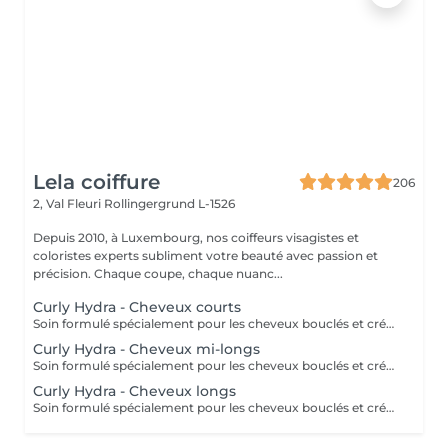
Lela coiffure
206
2, Val Fleuri
Rollingergrund L-1526
Depuis 2010, à Luxembourg, nos coiffeurs visagistes et
coloristes experts subliment votre beauté avec passion et
précision. Chaque coupe, chaque nuanc...
Curly Hydra - Cheveux courts
Soin formulé spécialement pour les cheveux bouclés et crépus en manque de définition et d'hydratation. Ce soin comprend 5 étapes qui aideront votre chevelure à retrouver sa vivacité. ( séchage son inclu dans le tarif ) Nous restons à votre disposition pour plus d'informations
Curly Hydra - Cheveux mi-longs
Soin formulé spécialement pour les cheveux bouclés et crépus en manque de définition et d'hydratation. Ce soin comprend 5 étapes qui aideront votre chevelure à retrouver sa vivacité. ( Séchage non inclu dans le tarif ) Nous restons à votre disposition pour plus d'informations
Curly Hydra - Cheveux longs
Soin formulé spécialement pour les cheveux bouclés et crépus en manque de définition et d'hydratation. Ce soin comprend 5 étapes qui aideront votre chevelure à retrouver sa vivacité. Nous restons à votre disposition pour plus d'informations