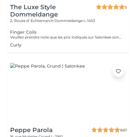
The Luxe Style
5
Dommeldange
2, Route d' Echternarch
Dommeldange L-1453
Finger Coils
Veuillez prendre note que les prix indiqués sur Salonkee sont communiqués à titre informatif et s'entendent de base. Ces derniers sont susceptibles de varier selon le diagnostic réalisé à votre arrivée au salon et l'expertise du professionnel à qui vous confiez votre beauté. Dans tous les cas, un devis précis vous sera proposé et toutes réalisations de prestations seront effectuées avec votre accord. Un grand merci d'avance pour votre compréhension. Au plaisir de vous recevoir très vite.
Curly
Peppe Parola
867
16, rue Munster
Grund L-2160