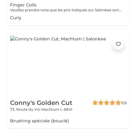
Finger Coils
Veuillez prendre note que les prix indiqués sur Salonkee sont communiqués à titre informatif et s'entendent de base. Ces derniers sont susceptibles de varier selon le diagnostic réalisé à votre arrivée au salon et l'expertise du professionnel à qui vous confiez votre beauté. Dans tous les cas, un devis précis vous sera proposé et toutes réalisations de prestations seront effectuées avec votre accord. Un grand merci d'avance pour votre compréhension. Au plaisir de vous recevoir très vite.
Curly
Conny's Golden Cut
105
73, Route du Vin
Machtum L-6841
Brushing spéciale (bouclé)