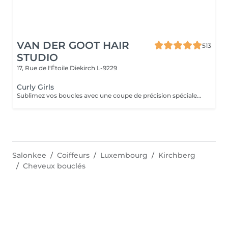
VAN DER GOOT HAIR
513
STUDIO
17, Rue de l'Étoile
Diekirch L-9229
Curly Girls
Sublimez vos boucles avec une coupe de précision spécialement adaptée à leur structure naturelle. Nous commençons par une consultation détaillée afin de comprendre votre type de boucles, votre mode de vie et vos objectifs capillaires, et de vous conseiller la routine idéale à la maison. Vos cheveux bénéficient ensuite d'un lavage ultra-hydratant, suivi d'une coupe pensée pour mettre en valeur la forme, le rebond et la définition de vos boucles. Selon les besoins, la coupe peut également être réalisée sur cheveux secs et au naturel. La finition au diffuseur apporte définition, légèreté et mouvement pour des boucles parfaitement sculptées et pleines de vie.
Salonkee
Coiffeurs
Luxembourg
Kirchberg
Cheveux bouclés