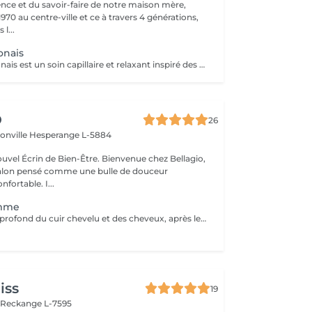
ence et du savoir-faire de notre maison mère,
970 au centre-ville et ce à travers 4 générations,
l...
onais
Le Head Spa japonais est un soin capillaire et relaxant inspiré des rituels de bien-être japonais. Alliant techniques de massage du cuir chevelu, soins purifiants et hydratants, il cible à la fois la santé des cheveux et l'apaisement de l'esprit. Grâce à des mouvements précis et à des produits naturels, ce rituel libère les tensions, améliore la circulation sanguine et stimule la croissance capillaire. Idéal pour ceux qui recherchent un moment de détente profonde et des cheveux revitalisés, le Head Spa japonais apporte fraîcheur, équilibre et éclat des racines aux pointes.
O
26
ionville
Hesperange L-5884
 de Bien-Être. Bienvenue chez Bellagio,
alon pensé comme une bulle de douceur
fortable. I...
emme
Soin et massage profond du cuir chevelu et des cheveux, après le soins un brushing ou séchage naturelle .
iss
19
n
Reckange L-7595