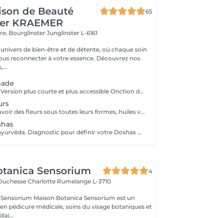
ison de Beauté
65
her KRAEMER
ère, Bourglinster
Junglinster L-6161
univers de bien-être et de détente, où chaque soin
ous reconnecter à votre essence. Découvrez nos
,...
made
Rituel Saisonnier Version plus courte et plus accessible Onction d'huile d'aloès-vera-argan-dattier, gommage aux pépins de fraise et poudre d'ananas, cataplasme au rhassoul, bain de vapeur citron vert-menthe, shampooing citron vert-lavande-ylang-ylang, masque Néroli-ciste ladanifère-menthe avec massage de la tête, cascade, pulvérisation faciale hydrolat de fleur d'oranger
urs
Découvrez le pouvoir des fleurs sous toutes leurs formes, huiles végétales, essentielles, infusions etc Un moment de poésie, qui vous laissera sans voix.. Véritable moment de relaxation complète. Sauna infrarouge, Massage shiatsu, bol d'air jacquier, douche. Onction d'huiles précieuses, hammam crânien, facial et respiratoire, bains rythmés avec méditation guidée, exercices de sophrologie, shampooing, pose de masque et massage crânien, rituel de la cascade, rinçage à l'infusion de plantes et pulvérisation faciale aux hydrolats qui clôturent le soin. Ne comprend pas le séchage des cheveux.
shas
Rituel basé sur l'ayurvéda. Diagnostic pour définir votre Doshas dominant afin de le rééquilibrer En plus des rituels complets -Diagnostic -Application d'huiles chaudes -Application cataplasmes ayurvédiques (cuir chevelu & cheveux)
otanica Sensorium
4
-Duchesse Charlotte
Rumelange L-3710
otanica Sensorium est un
é en pédicure médicale, soins du visage botaniques et
lai...