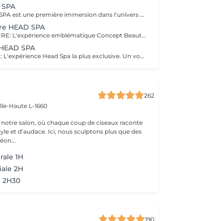
 SPA
EVASION HEAD SPA est une première immersion dans l'univers du Head Spa. Ce rituel découverte vous invite à relâcher les tensions accumulées grâce à un massage du cuir chevelu associé à une expérience sensorielle autour de l'eau et à un soin adapté. Idéal pour découvrir les bienfaits du Head Spa et s'offrir un véritable moment de détente. Coiffage ou brushing inclus. DECOUVREZ NOTRE UNIVERS HEAD SPA, une expérience unique alliant relaxation profonde, soin du cuir chevelu et beauté du cheveu. Inspirés des rituels de bien-être japonais, nos soins Head Spa sont conçus pour procurer un véritable moment de déconnexion tout en prenant soin de vos cheveux et de votre cuir chevelu. Chaque rituel associe des techniques de massage relaxantes, un travail autour de l'eau, des soins professionnels adaptés et se termine par un coiffage ou un brushing afin que vous repartiez détendue et sublimée. Accordez-vous une parenthèse hors du temps et choisissez le rituel qui correspond à vos envies.
ure HEAD SPA
RITUEL SIGNATURE: L'expérience emblématique Concept Beauté. Un rituel complet alliant bien-être, soin du cuir chevelu, beauté du cheveu et coiffage personnalisé. DECOUVREZ NOTRE UNIVERS HEAD SPA, une expérience unique alliant relaxation profonde, soin du cuir chevelu et beauté du cheveu. Inspirés des rituels de bien-être japonais, nos soins Head Spa sont conçus pour procurer un véritable moment de déconnexion tout en prenant soin de vos cheveux et de votre cuir chevelu. Chaque rituel associe des techniques de massage relaxantes, un travail autour de l'eau, des soins professionnels adaptés et se termine par un coiffage ou un brushing afin que vous repartiez détendue et sublimée. Accordez-vous une parenthèse hors du temps et choisissez le rituel qui correspond à vos envies.
u HEAD SPA
RITUEL ABSOLU : L'expérience Head Spa la plus exclusive. Un voyage sensoriel profond associant relaxation intense, soins experts et mise en beauté complète des cheveux. DECOUVREZ NOTRE UNIVERS HEAD SPA, une expérience unique alliant relaxation profonde, soin du cuir chevelu et beauté du cheveu. Inspirés des rituels de bien-être japonais, nos soins Head Spa sont conçus pour procurer un véritable moment de déconnexion tout en prenant soin de vos cheveux et de votre cuir chevelu. Chaque rituel associe des techniques de massage relaxantes, un travail autour de l'eau, des soins professionnels adaptés et se termine par un coiffage ou un brushing afin que vous repartiez détendue et sublimée. Accordez-vous une parenthèse hors du temps et choisissez le rituel qui correspond à vos envies.
262
ille-Haute L-1660
notre salon, où chaque coup de ciseaux raconte
tyle et d'audace. Ici, nous sculptons plus que des
éon...
rale 1H
iale 2H
l 2H30
190