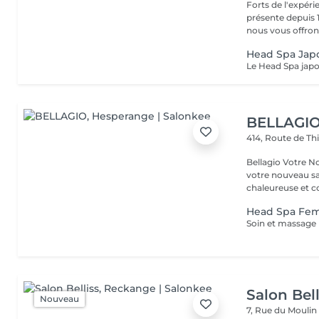
Forts de l'expéri
présente depuis 1
nous vous offrons 
Head Spa Jap
BELLAGI
414, Route de Th
Bellagio Votre Nouvel Écrin
votre nouveau s
chaleureuse et con
Head Spa F
Salon Bell
Nouveau
7, Rue du Mouli