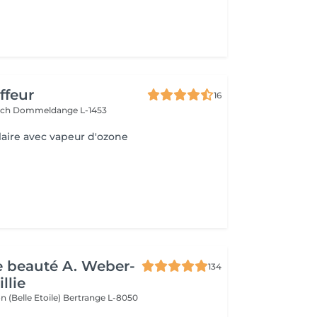
ffeur
16
ach
Dommeldange L-1453
laire avec vapeur d'ozone
de beauté A. Weber-
134
llie
n (Belle Etoile)
Bertrange L-8050