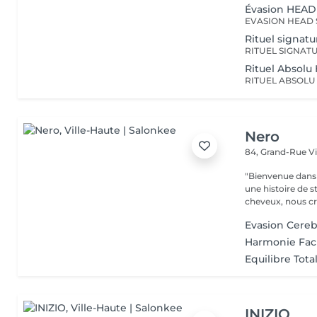
Évasion HEAD
Rituel signat
Rituel Absol
Nero
84, Grand-Rue
V
"Bienvenue dans 
une histoire de s
cheveux, nous cr
Evasion Cereb
Harmonie Fac
Equilibre Tota
INIZIO