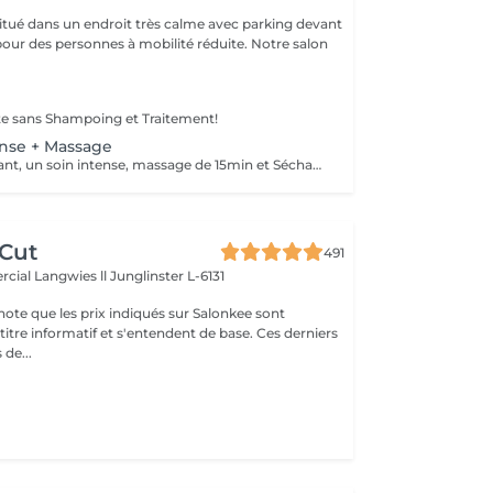
 situé dans un endroit très calme avec parking devant
pour des personnes à mobilité réduite. Notre salon
te sans Shampoing et Traitement!
ense + Massage
Shampoing Traitant, un soin intense, massage de 15min et Séchage
 Cut
491
cial Langwies ll
Junglinster L-6131
note que les prix indiqués sur Salonkee sont
tre informatif et s'entendent de base. Ces derniers
 de...