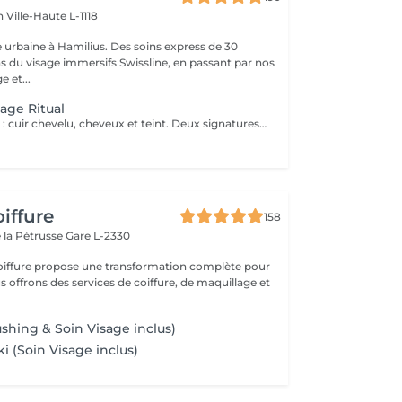
en
Ville-Haute L-1118
 urbaine à Hamilius. Des soins express de 30
s du visage immersifs Swissline, en passant par nos
e et...
age Ritual
Le rituel complet : cuir chevelu, cheveux et teint. Deux signatures suisse-italienne, une cabine privée. Deux heures de bien-être complet, qui réunissent nos deux rituels signatures dans la même cabine privée. La séance s'ouvre par le rituel headspa complet de 90 minutes diagnostic personnalisé du cuir chevelu, protocole en quatre étapes avec Hylis, la marque professionnelle italienne créée à Trévise puis se prolonge par un soin du visage sur mesure avec Swissline, la maison de skincare suisse fondée en 1989, célébrée dans le monde entier pour ses formules à base de collagène dédiées à la longévité de la peau, en exclusivité chez Inizio au Luxembourg. Deux traditions scientifiques, deux collaborations exclusives, un seul moment continu de restauration. La séance se conclut par un brushing soigné. Notre expérience bien-être la plus complète, pensée pour celles et ceux qui souhaitent vraiment sortir du rythme du quotidien. Inclus : rituel headspa Hylis complet, soin du visage Swissline personnalisé, brushing.
t
iffure
158
 la Pétrusse
Gare L-2330
oiffure propose une transformation complète pour
s offrons des services de coiffure, de maquillage et
shing & Soin Visage inclus)
ki (Soin Visage inclus)