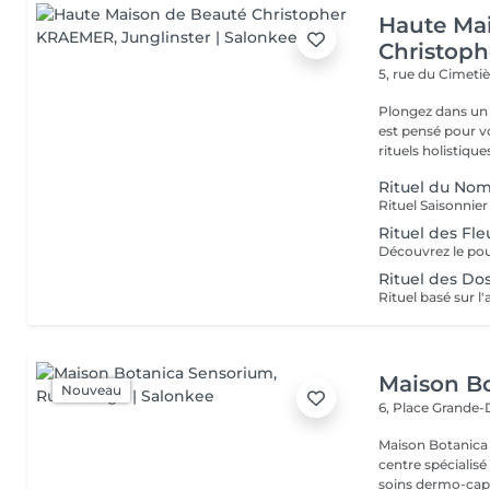
Haute Ma
Christop
5, rue du Cimeti
Plongez dans un 
est pensé pour v
rituels holistiques
Rituel du No
Rituel des Fle
Rituel des Do
Maison B
Nouveau
6, Place Grande
Maison Botanica Sensorium Maison B
centre spécialis
soins dermo-capil