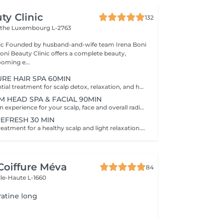
ty Clinic
132
ithe
Luxembourg L-2763
na Boni
Boni Beauty Clinic offers a complete beauty,
ooming e...
URE HAIR SPA 60MIN
The perfect essential treatment for scalp detox, relaxation, and hair vitality. Scalp Analysis (Becon Pro Camera) Microbubble Scalp Cleansing Rootonix Scalp Treatment Aromatherapy Ritual Scalp Massage Blow Dry Optional Add-Ons Available Enhance your Head Spa experience with our optional add-on treatments: Scalp Ampoule Booster €15 Neck & Shoulder Massage (15 min) €20 Steam Therapy €15 Hair Styling Straight or Wavy Finish €20 Hand Massage (15 min) €20 These add-on services can be combined with any Head Spa treatment for an even more personalized and relaxing experience.
M HEAD SPA & FACIAL 90MIN
A full rejuvenation experience for your scalp, face and overall radiance. Scalp Analysis (Becon Pro Camera) Microbubble Scalp Cleansing Rootonix Scalp & Hair Treatment Steam & Mist Infusion Scalp Massage Customized Facial Blow Dry INCLUDES FACIAL
REFRESH 30 MIN
A quick refresh treatment for a healthy scalp and light relaxation. -Scalp Analysis (Becon Pro Camera) -Microbubble Scalp Cleansing -Scalp Massage -Blow Dry
Coiffure Méva
84
lle-Haute L-1660
ratine long