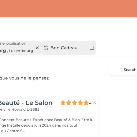
ne localisation
Bon Cadeau
erg
,
Luxembourg
Search
 que vous ne le pensez.
eauté - Le Salon
453
onville
Howald L-5885
Expérience Beauté & Bien-Être à
e Installé depuis juin 2024 dans nos tout
au Centre S...