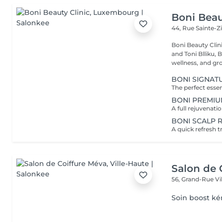
Boni Beau
44, Rue Sainte-Z
Boni Beauty Clinic Founded by husband-and-wife team Ire
and Toni Blliku, 
wellness, and gr
BONI SIGNAT
BONI PREMIU
BONI SCALP 
Salon de 
56, Grand-Rue
Vi
Soin boost ké