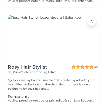
Veuillez prendre note que les prix indiqués sur Salonkee sont communiqués à titre informatif et s'entendent de base. Ces derniers sont susceptibles de varier selon le diagnostic réalisé à votre arrivée au salon et l'expertise du professionnel à qui vous confiez votre beauté. Dans tous les cas, un devis précis vous sera proposé et toutes réalisations de prestations seront effectuées avec votre accord. Un grand merci d'avance pour votre compréhension. Au plaisir de vous revoir très vite.
Rosy Hair Stylist
170
89, Rue d'Eich
Luxembourg L-1461
My tools are my hands. I use them to create my art with your
hair. When a client sits on the chair, that moment is a new
beginning for their hair and ...
Permanente
Veuillez prendre note que les prix indiqués sur Salonkee sont communiqués à titre informatif et s'entendent de base. Ces derniers sont susceptibles de varier selon le diagnostic réalisé à votre arrivée au salon et l'expertise du professionnel à qui vous confiez votre beauté. Dans tous les cas, un devis précis vous sera proposé et toutes réalisations de prestations seront effectuées avec votre accord. Un grand merci d'avance pour votre compréhension. Au plaisir de vous recevoir très vite.