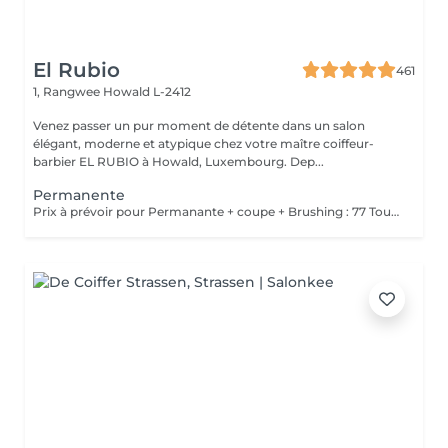
El Rubio
461
1, Rangwee
Howald L-2412
Venez passer un pur moment de détente dans un salon
élégant, moderne et atypique chez votre maître coiffeur-
barbier EL RUBIO à Howald, Luxembourg. Dep...
Permanente
Prix à prévoir pour Permanante + coupe + Brushing : 77 Tous ces produits sont compris dans le prix : Mousse, Laque, Gel, Soin démêlant, Shampoing spécifique. Tous les produits que nous utilisons sont des produits de qualité professionnelle.