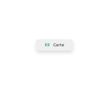
Carte
Société
Support
Équipe
&
Carrières
Référencer votre salon