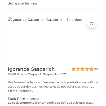
defrisage femme
Igorance Gasperich
190
66-68, Rue de Gasperich
Gasperich L-1617
Nos Valeurs Le Service : L'excellence de la prestation de coiffure
est au coeur de tous nos gestes et de nos échanges avec nos
clients. L'esprit d...
Pack Permanente
Le pack comprend le shampooing spécifique et le protecteur REDKEN , la permanente avec les produits LOREAL PROFESSIONNEL , le conditionneur REDKEN , le séchage et les produits de styling REDKEN Option Coupe : la coupe IGORANCE (finition sur cheveux secs), le séchage et les produits de styling REDKEN. * Tarifs à titre indicatifs à confirmer après la consultation personnalisée établit auprès de votre coiffeur/stylist/spécialiste * La direction se réserve le droit d’apporter des modifications pour le bon fonctionnement du salon