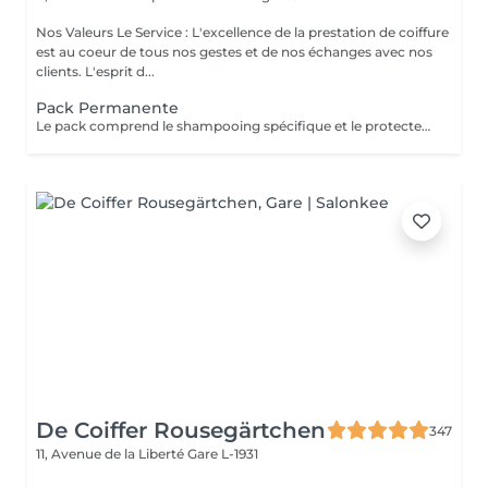
Nos Valeurs Le Service : L'excellence de la prestation de coiffure
est au coeur de tous nos gestes et de nos échanges avec nos
clients. L'esprit d...
Pack Permanente
Le pack comprend le shampooing spécifique et le protecteur REDKEN , la permanente avec les produits LOREAL PROFESSIONNEL , le conditionneur REDKEN , le séchage et les produits de styling REDKEN Option Coupe : la coupe IGORANCE (finition sur cheveux secs), le séchage et les produits de styling REDKEN. * Tarifs à titre indicatifs à confirmer après la consultation personnalisée établit auprès de votre coiffeur/stylist/spécialiste * La direction se réserve le droit d’apporter des modifications pour le bon fonctionnement du salon
De Coiffer Rousegärtchen
347
11, Avenue de la Liberté
Gare L-1931