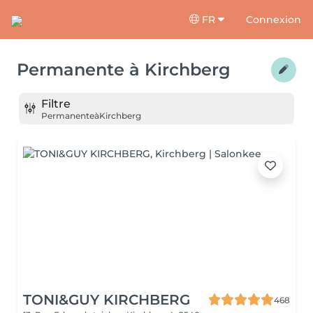
FR
Connexion
Permanente
à
Kirchberg
Filtre
Permanente
à
Kirchberg
TONI&GUY KIRCHBERG
468