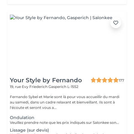
Your Style by Fernando
177
19, rue Evy Friederich
Gasperich L-1552
Fernando Sybel et Marie sont là pour vous accueillir du mardi
au samedi, dans un cadre relaxant et bienveillant. Ils sont à
l'écoute et seront vous a...
Ondulation
Veuillez prendre note que les prix indiqués sur Salonkee sont communiqués à titre informatif et s'entendent de base. Ces derniers sont susceptibles de varier selon le diagnostic réalisé à votre arrivée au salon et l'expertise du professionnel à qui vous confiez votre beauté. Dans tous les cas, un devis précis vous sera proposé et toutes réalisations de prestations seront effectuées avec votre accord. Un grand merci d'avance pour votre compréhension. Au plaisir de vous revoir très vite.
Lissage (sur devis)