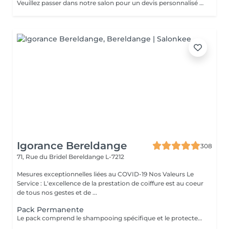
Veuillez passer dans notre salon pour un devis personnalisé gratuit
Igorance Bereldange
308
71, Rue du Bridel
Bereldange L-7212
Mesures exceptionnelles liées au COVID-19 Nos Valeurs Le
Service : L'excellence de la prestation de coiffure est au coeur
de tous nos gestes et de ...
Pack Permanente
Le pack comprend le shampooing spécifique et le protecteur REDKEN , la permanente avec les produits LOREAL PROFESSIONNEL , le conditionneur REDKEN , le séchage et les produits de styling REDKEN Option Coupe : la coupe IGORANCE (finition sur cheveux secs), le séchage et les produits de styling REDKEN. * Tarifs à titre indicatifs à confirmer après la consultation personnalisée établit auprès de votre coiffeur/stylist/spécialiste * La direction se réserve le droit d’apporter des modifications pour le bon fonctionnement du salon