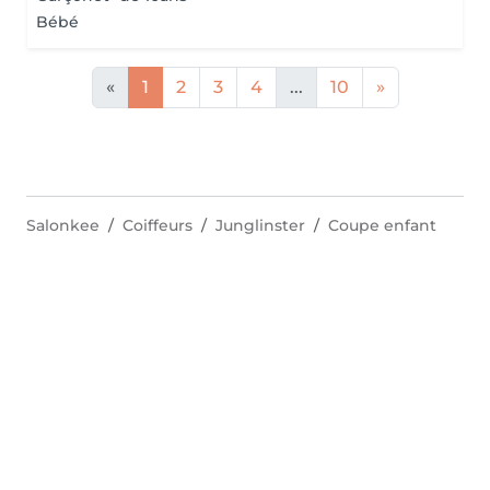
Bébé
«
1
2
3
4
...
10
»
Salonkee
Coiffeurs
Junglinster
Coupe enfant