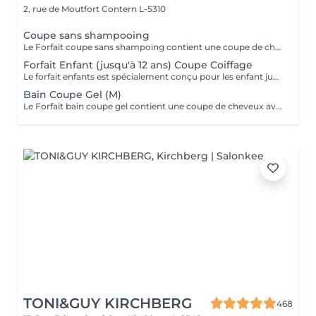
2, rue de Moutfort
Contern L-5310
Coupe sans shampooing
Le Forfait coupe sans shampoing contient une coupe de cheveux sans shampoing pour les étudiants. En cas de questions veuillez appeler au +352 26 35 02 89.
Forfait Enfant (jusqu'à 12 ans) Coupe Coiffage
Le forfait enfants est spécialement conçu pour les enfant jusqu'à l'âge de 6 ans - coupe + coiffage
Bain Coupe Gel (M)
Le Forfait bain coupe gel contient une coupe de cheveux avec shampoing et l'application d'un produit de finition (Gel, Cire, Laque, etc.) pour les étudiants. En cas de questions veuillez appeler au +352 26 35 02 89.
TONI&GUY KIRCHBERG
468