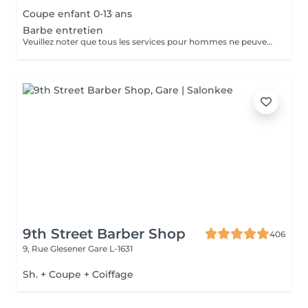
Coupe enfant 0-13 ans
Barbe entretien
Veuillez noter que tous les services pour hommes ne peuvent PAS être réservés en ligne. Merci d'appeler ou de passer pour réserver ces derniers. Quiconque ne respecte pas cela et réserve un service pour femme à la place ou utilise le compte d'une femme pour bloquer du temps pour le service d'un homme sera bloqué de toutes les réservations futures.
9th Street Barber Shop
406
9, Rue Glesener
Gare L-1631
Sh. + Coupe + Coiffage