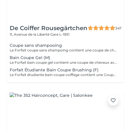
De Coiffer Rousegärtchen
347
11, Avenue de la Liberté
Gare L-1931
Coupe sans shampooing
Le Forfait coupe sans shampoing contient une coupe de cheveux sans shampoing pour les étudiants. En cas de questions veuillez appeler au +352 26 35 02 89.
Bain Coupe Gel (M)
Le Forfait bain coupe gel contient une coupe de cheveux avec shampoing et l'application d'un produit de finition (Gel, Cire, Laque, etc.) pour les étudiants. En cas de questions veuillez appeler au +352 26 35 02 89.
Forfait Étudiante Bain Coupe Brushing (F)
Le Forfait étudiante bain coupe coiffage contient une Coupe et un Brushing pour les étudiantes. Dépendant de la longueur des cheveux, le prix peut varier. En cas de questions veuillez appeler au +352 26 35 02 89.