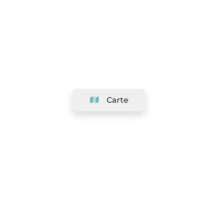
Carte
Société
Support
Équipe
&
Carrières
Référencer votre salon