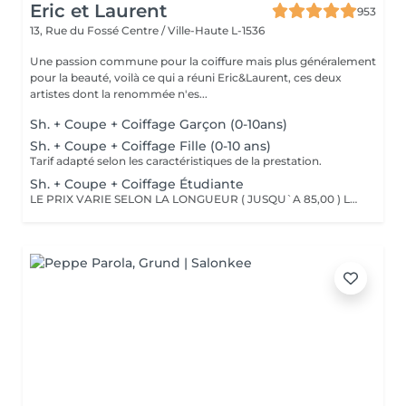
Eric et Laurent
953
13, Rue du Fossé
Centre / Ville-Haute L-1536
Une passion commune pour la coiffure mais plus généralement
pour la beauté, voilà ce qui a réuni Eric&Laurent, ces deux
artistes dont la renommée n'es...
Sh. + Coupe + Coiffage Garçon (0-10ans)
Sh. + Coupe + Coiffage Fille (0-10 ans)
Tarif adapté selon les caractéristiques de la prestation.
Sh. + Coupe + Coiffage Étudiante
LE PRIX VARIE SELON LA LONGUEUR ( JUSQU`A 85,00 ) Les remises sont valables uniquement mardi-mercredi-jeudi sur les prestations couleur, toner et balayage (-10%)