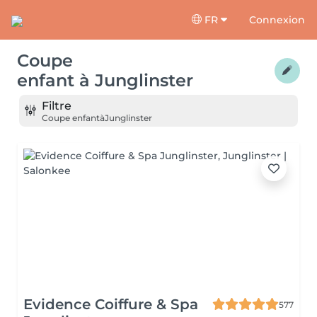
FR
Connexion
Coupe
enfant
à
Junglinster
Filtre
Coupe enfant
à
Junglinster
Evidence Coiffure & Spa
577