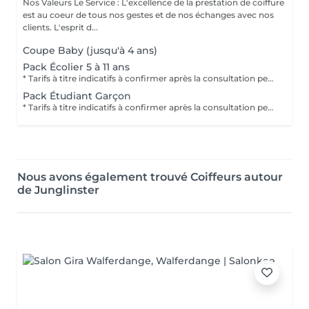
Nos Valeurs Le Service : L'excellence de la prestation de coiffure
est au coeur de tous nos gestes et de nos échanges avec nos
clients. L'esprit d...
Coupe Baby (jusqu'à 4 ans)
Pack Écolier 5 à 11 ans
* Tarifs à titre indicatifs à confirmer après la consultation personnalisée établit auprès de votre coiffeur/stylist/spécialiste * La direction se réserve le droit dapporter des modifications pour le bon fonctionnement du salon
Pack Étudiant Garçon
* Tarifs à titre indicatifs à confirmer après la consultation personnalisée établit auprès de votre coiffeur/stylist/spécialiste * La direction se réserve le droit dapporter des modifications pour le bon fonctionnement du salon
Nous avons également trouvé Coiffeurs autour
de Junglinster