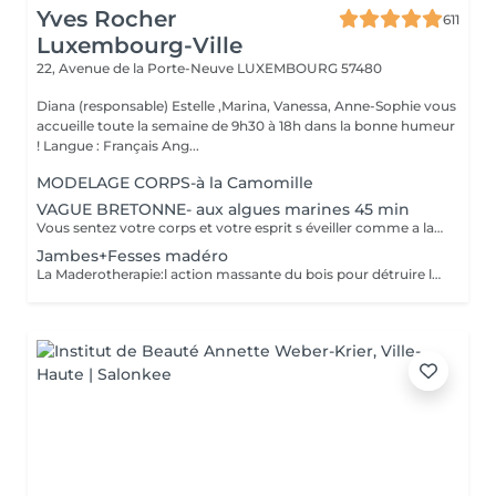
Yves Rocher
611
Luxembourg-Ville
22, Avenue de la Porte-Neuve
LUXEMBOURG 57480
Diana (responsable) Estelle ,Marina, Vanessa, Anne-Sophie vous
accueille toute la semaine de 9h30 à 18h dans la bonne humeur
! Langue : Français Ang...
MODELAGE CORPS-à la Camomille
VAGUE BRETONNE- aux algues marines 45 min
Vous sentez votre corps et votre esprit s éveiller comme a la suite d un bain dans l OCEAN. Vous vous tonicité et leur confort. sentez légère et revitalisée. Vos jambes retrouvent leur tonicité et leur confort
Jambes+Fesses madéro
La Maderotherapie:l action massante du bois pour détruire la cellulite. *Active la circulation sanguine et lymphatique *Réduit les tensions musculaires. *Raffermie et tonifie la peau.