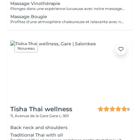
Massage Vinothérapie
Plongez dans une expérience luxueuse avec notre massage Vinothérapie de 40, 60 ou 90 minutes. Nos Esthetcienne experts utiliseront des techniques spécifiques, combinant les bienfaits du raisin pour apaiser vos muscles et offrir une sensation de détente profonde. Le temps de préparation et d'installation de la cliente est inclus dans la durée sélectionnée, garantissant une expérience dédiée à votre bien-être. Laissez-vous emporter par ce moment de délice, revitalisant à la fois votre corps et votre esprit.
Massage Bougie
Profitez d'une atmosphère chaleureuse et relaxante avec notre massage aux bougies de 40, 60 ou 90 minutes. Nos esthéticiennes spécialisées intègrent des bougies parfumées pour créer une ambiance paisible tout en appliquant des techniques douces visant à soulager les tensions musculaires. Le temps de préparation et d'installation de la cliente est inclus dans la période choisie, garantissant que chaque minute soit dédiée à votre bien-être. Offrez-vous une expérience de rajeunissement du corps et de l'esprit dans ce cadre serein.
Nouveau
Tisha Thai wellness
8
11, Avenue de la Gare
Gare L-1611
Back neck and shoulders
Traditional Thai with oil