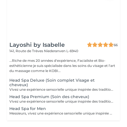
Layoshi by Isabelle
66
141, Route de Trèves
Niederanven L-6940
...Riche de mes 20 années d'expérience, Facialiste et Bio-
esthéticienne je suis spécialisée dans les soins du visage et l'art
du massage comme le KOBI...
Head Spa Deluxe (Soin complet Visage et
cheveux)
Vivez une expérience sensorielle unique inspirée des traditions anciennes japonaises dédiées au soin du corps et à l'apaisement de l'esprit. Le Head Spa combine soin des cheveux et du visage pour améliorer la revitalisation du cuir chevelu tout en favorisant la réduction du stress et la relaxation générale: - Démaquillage du visage - Massage du visage manuel "coup d'éclat" - Massage manuel des épaules, de la nuque et du cuir chevelu à l'huile précieuse et utilisation de différents outils - Fontaine d'eau chaude - Masque visage hydratant - Shampoing - Masque capillaire sous bain de vapeur + sérum - Massage des mains et des bras. - Crème + Sérum visage hydradants - Séchage des cheveux (15 minutes)
Head Spa Premium (Soin des cheveux)
Vivez une expérience sensorielle unique inspirée des traditions anciennes japonaises dédiées au soin du corps et à l'apaisement de l'esprit. Le Head Spa combine soin des cheveux et du visage pour améliorer la revitalisation du cuir chevelu tout en favorisant la réduction du stress et la relaxation générale: - Démaquillage du visage - Massage manuel des épaules, de la nuque et du cuir chevelu à l'huile précieuse et utilisation de différents outils - Fontaine d'eau chaude - Shampoing - Masque capillaire sous bain de vapeur + sérum - Massage des mains et des bras. - Séchage des cheveux (15 minutes)
Head Spa for Men
Messieurs, vivez une expérience sensorielle unique inspirée des traditions anciennes japonaises dédiées au soin du corps et à l'apaisement de l'esprit adapté à votre peau. Le Head Spa combine soin des cheveux et du visage pour améliorer la revitalisation du cuir chevelu tout en favorisant la réduction du stress et la relaxation générale: - Soin du visage (nettoyage, massage, masque et/ou soin de la barbe) - Massage manuel des épaules, de la nuque et du cuir chevelu à l'huile précieuse et utilisation de différents outils - Fontaine d'eau chaude - Shampoing - Sérum capillaire - Séchage des cheveux