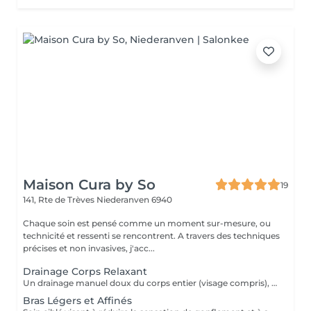
Maison Cura by So
19
141, Rte de Trèves
Niederanven 6940
Chaque soin est pensé comme un moment sur-mesure, ou
technicité et ressenti se rencontrent. A travers des techniques
précises et non invasives, j'acc...
Drainage Corps Relaxant
Un drainage manuel doux du corps entier (visage compris), favorisant la détente profonde, la circulation lymphatique et la sensation de légèreté. Idéal en période de stress, de fatigue, ou lorsque le corps a besoin d'un véritable moment de récupération.
Bras Légers et Affinés