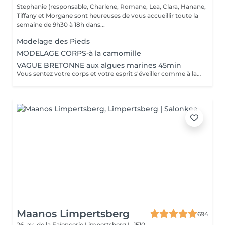
Stephanie (responsable, Charlene, Romane, Lea, Clara, Hanane,
Tiffany et Morgane sont heureuses de vous accueillir toute la
semaine de 9h30 à 18h dans...
Modelage des Pieds
MODELAGE CORPS-à la camomille
VAGUE BRETONNE aux algues marines 45min
Vous sentez votre corps et votre esprit s'éveiller comme à la suite d'un bain dans l'OCEAN. Vous vous sentez légère et revitalisée. Vos jambes retrouvent leur tonicité et leur confort.
Maanos Limpertsberg
694
26, av. de la Faïencerie
Limpertsberg L-1510