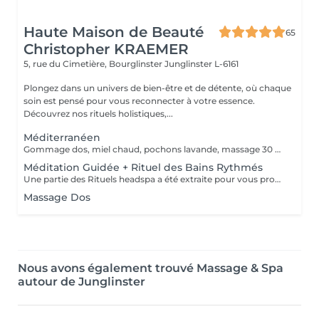
Haute Maison de Beauté
65
Christopher KRAEMER
5, rue du Cimetière, Bourglinster
Junglinster L-6161
Plongez dans un univers de bien-être et de détente, où chaque
soin est pensé pour vous reconnecter à votre essence.
Découvrez nos rituels holistiques,...
Méditerranéen
Gommage dos, miel chaud, pochons lavande, massage 30 minutes
Méditation Guidée + Rituel des Bains Rythmés
Une partie des Rituels headspa a été extraite pour vous proposer cette formule courte de 20 min, afin de lâcher tout votre stress et de réguler vos émotions. Le bac à shampooing est rempli d'eau à 39°C, avec une synergie d'huiles essentielles spécifiques, en continu, à l'aide d'un bol pendant ces 20 min, l'eau aromatique est versée sur votre tête, et pendant ce temps, nous faisons un court exercice de sophrologie afin de vous mettre en pleine réceptivité pour continuer avec une méditation guidée. Un moment très relaxant et ressourçant
Massage Dos
Nous avons également trouvé Massage & Spa
autour de Junglinster