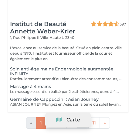
Institut de Beauté
597
Annette Weber-Krier
1, Rue Philippe II
Ville-Haute L-2340
L'excellence au service de la beauté! Situé en plein centre-ville
depuis 1970, l'institut est fournisseur officiel de la cour et
également le plus an...
Soin anti-âge mains Endermologie augmentée
INFINITY
Particulièrement attentif au bien-être des consommateurs, ce nouveau protocole exclusif LPG® est l'alliance de la technicité, qui s'appuie sur la technologie brevetée de l'appareil CelluM6 Alliance® et de la sensorialité pour une efficacité immédiate et durable sur le corps. Et ce, grâce à une succession de manoeuvres réalisées à la fois par la tête de traitement Alliance®, la pose d'un masque et par les mains du praticien
Massage à 4 mains
Le massage essentiel réalisé par 2 esthéticiennes, donc à 4 mains est un massage du corps complet aux huiles essentielles, qui apporte une profonde relaxation. C'est une technique favorisant la circulation énergétique et qui réactive le métabolisme. C'est un massage où on retrouve le plaisir de donner et de recevoir. En fait c'est un mélange de différentes techniques : californienne, quant au rythme, la fluidité, manoeuvres enveloppantes, et suédoise, travail précis sur les différentes parties du corps.
Germaine de Cappuccini : Asian Journey
ASIAN JOURNEY Plongez en Asie, sur la terre du soleil levant, où chaque détail est conçu pour offrir harmonie et équilibre grâce à des soins exclusifs qui capturent l'esprit zen des anciens rituels japonais, infusés avec l'essence culturelle et cérémonielle du thé. La collection présente un parfum neuro-scientifiquement prouvé qui favorise l'harmonie et l'équilibre entre le corps et l'esprit. Des notes lactées enveloppantes s'associent à des bois crémeux sophistiqués et à des fruits exotiques. ACTIMOOD PROGRAM® : WELLBEINGMATCHA RENEWAL EXFOLIATION POUR LE CORPS Rituel d'exfoliation conçu pour révéler une peau douce et radieuse. Une formule exclusive à effet antioxydant qui enveloppe le corps d'une étreinte nourrissante et transformatrice. La caresse de sa texture gel extraordinaire permet une exfoliation aussi efficace qu'agréable. SERENITY SANCTUARY MASSAGE CORPOREL Inspiré du Shiatsu, une technique millénaire originaire du Japon, ce massage à effet relaxant vise à harmoniser le rythme naturel du corps en travaillant les méridiens énergétiques. La texture douce du lait de massage facilite le traitement, garantissant une glisse douce et agréable, tout en vous plongeant dans une atmosphère de profonde sérénité. ZEN CEREMONY RITUEL Conçu pour harmoniser le corps et l'esprit, ce rituel corporel associe la préparation et le soin de la peau à la philosophie orientale de l'équilibre holistique. Inspiré par le travail des méridiens énergétiques, il favorise un sentiment de bien-être total et profond.
Carte
«
1
2
3
4
...
11
»