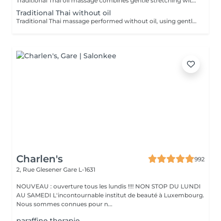
Traditional Thai oil massage combines gentle stretching with flowing massage techniques using warm oil to ease muscle tension, improve circulation, and promote deep relaxation.
Traditional Thai without oil
Traditional Thai massage performed without oil, using gentle stretching and acupressure techniques to relieve muscle tension, improve flexibility, and promote deep relaxation.
Charlen's
992
2, Rue Glesener
Gare L-1631
NOUVEAU : ouverture tous les lundis !!!! NON STOP DU LUNDI
AU SAMEDI L'incontournable institut de beauté à Luxembourg.
Nous sommes connues pour n...
paraffine therapie