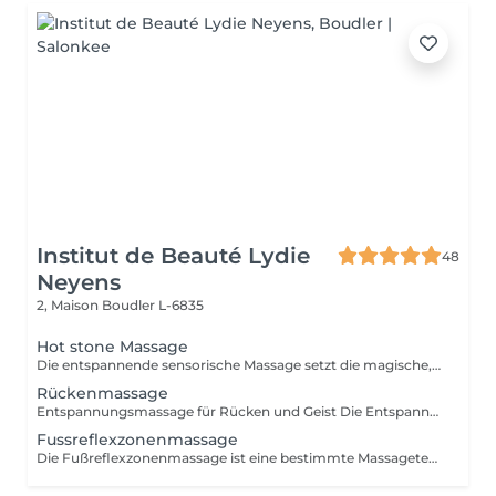
Institut de Beauté Lydie
48
Neyens
2, Maison
Boudler L-6835
Hot stone Massage
Die entspannende sensorische Massage setzt die magische, wohltuende Synergie frei, die sich entfaltet, wenn die Hände mit den warmen Steinen zusammenarbeiten. Eine Reise in tiefe mentale und muskuläre Entspannung, die beruhigt und revitalisiert. Das seit langem praktizierte Verfahren weckt unsere Sinne, fördert Vitalität und Wohlbefinden.
Rückenmassage
Entspannungsmassage für Rücken und Geist Die Entspannungsmassage mit ätherischen Ölen spricht, neben dem Lösen von körperlichen Spannungen, durch den angenehmen Duft unseren Geruchssinn an und lässt uns mit Unterstützung von sanfter Entspannungsmusik zur Ruhe finden.
Fussreflexzonenmassage
Die Fußreflexzonenmassage ist eine bestimmte Massagetechnik, bei der man spezielle Bereiche der Fußsohle die sogenannten Fußreflexzonen massiert. Örtlich verbessert dies die Durchblutung des Fußes. Erdung, Wohlbefinden, Lebensqualität: Die Füße - unsere Wurzeln - zeigen wie und wo wir stehen. Ziel der Reflexzonenmassage ist es, den Körper ins Gleichgewicht zu bringen und Selbstheilungskräfte zu mobilisieren. Anwendungsbeispiele: Stress, Erschöpfung, Burnout, Verdauungsprobleme, Kopfschmerzen.