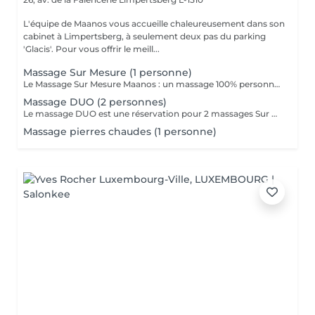
L'équipe de Maanos vous accueille chaleureusement dans son
cabinet à Limpertsberg, à seulement deux pas du parking
'Glacis'. Pour vous offrir le meill...
Massage Sur Mesure (1 personne)
Le Massage Sur Mesure Maanos : un massage 100% personnalisé en fonction de vos besoins et de vos envies !
Massage DUO (2 personnes)
Le massage DUO est une réservation pour 2 massages Sur Mesure, en même temps dans la même cabine. Les 2 personnes pourront personnaliser leurs massages en fonction de leurs envies. Possibilité de demander 2 cabines séparées en arrivant sur place.
Massage pierres chaudes (1 personne)