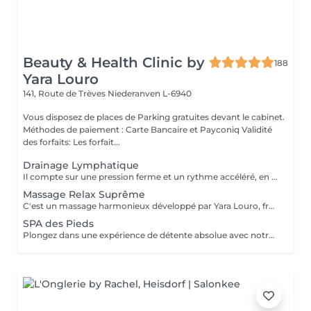
Beauty & Health Clinic by
188
Yara Louro
141, Route de Trèves
Niederanven L-6940
Vous disposez de places de Parking gratuites devant le cabinet.
Méthodes de paiement : Carte Bancaire et Payconiq Validité
des forfaits: Les forfait...
Drainage Lymphatique
Il compte sur une pression ferme et un rythme accéléré, en plus de pompages et des manuvres exclusives qui permettent des résultats immédiats. Cette technique réduit les oedèmes, active la circulation sanguine et potentialise un réseau complexe de vaisseaux où passent les fluides corporels, réduisant ainsi la tant redoutée cellulite. Le résultat est un corps moins gonflé et galbé avec un métabolisme plus accéléré et, donc, une sensation de bien-être.
Massage Relax Suprême
C'est un massage harmonieux développé par Yara Louro, fruit de ses années d'expérience. Ce massage qui rassure le corps, l'esprit et l'âme, a été particulièrement développé pour fournir une relaxation totale des sens, vous transportant vers un état de bien-être parfait. Vous découvrirez tous ses secrets lors de votre séance.
SPA des Pieds
Plongez dans une expérience de détente absolue avec notre Spa des Pieds, un rituel d'exception dédié au bien-être et à l'élégance. Vos pieds sont délicatement immergés dans un bain sensoriel enrichi en sels précieux et actifs relaxants, favorisant la détente profonde et la revitalisation. Le soin se poursuit par une exfoliation raffinée qui révèle une peau douce et soyeuse, suivie d'un massage expert aux gestes lents et enveloppants, libérant les tensions et rééquilibrant les énergies. Véritable moment de luxe et de sérénité, ce soin procure une sensation de légèreté durable et un confort absolu.