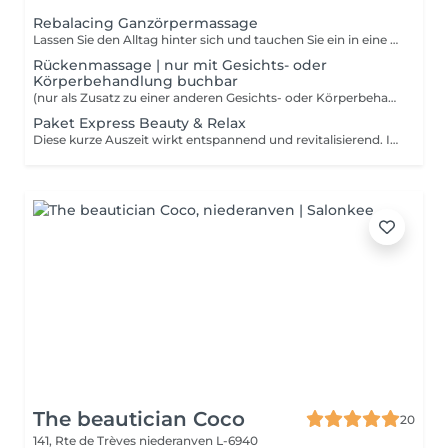
Rebalacing Ganzörpermassage
Lassen Sie den Alltag hinter sich und tauchen Sie ein in eine Welt absoluten Wohlbefindens. Diese Massage ist für alle die Stress und Hektik ausgesetzt sind. Sie konzentriert sich auf ihr inneres Wohlbefinden, vermittelt Balance und gleicht die Bedürfnisse des Körpers aus. Körper, Geist und Seele werden entspannt und die Energiezirkulation wird wiederhergestellt.
Rückenmassage | nur mit Gesichts- oder
Körperbehandlung buchbar
(nur als Zusatz zu einer anderen Gesichts- oder Körperbehandlung buchbar)
Paket Express Beauty & Relax
Diese kurze Auszeit wirkt entspannend und revitalisierend. Ideal um die Akkus in der Mittagspause oder nach Feierabend noch einmal aufzuladen. Die Haut wird mild gereinigt und tonisiert. Eine Kombination aus Rücken- Gesicht und Kopfmassage bringt Ihnen intensive Entspannung. Für ein frisches und energiegeladenes Aussehen werden Ihre Wimpern und Augenbrauen gefärbt.
The beautician Coco
20
141, Rte de Trèves
niederanven L-6940