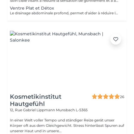
Soin ciblé visant à réduire la sensation de gonflement et à améliorer le confort des bras. Favorise la circulation et procure une sensation de légèreté immédiate.
Ventre Plat et Détox
Le drainage abdominale profond, permet d'aider à réduire la sensation de gonflement liée à plusieurs facteurs (stress, déséquilibre hormonal, inflammation chronique, problèmes digestifs, diastasis). Ce soin procure un véritable relâchement des tensions abdominales procurant un sentiment de bien être immédiat après la séance.
Kosmetikinstitut
26
Hautgefühl
12, Rue Gabriel Lippmann
Munsbach L-5365
In einer Welt voller Tempo und ständiger Reize gerät unser
Körper oft aus dem Gleichgewicht. Stress hinterlässt Spuren auf
unserer Haut und in unsere...