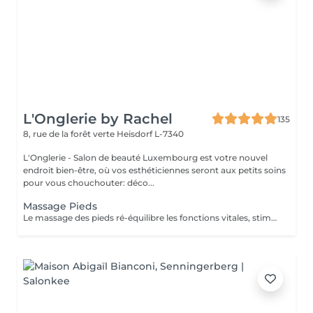
L'Onglerie by Rachel
135
8, rue de la forêt verte
Heisdorf L-7340
L'Onglerie - Salon de beauté Luxembourg est votre nouvel
endroit bien-être, où vos esthéticiennes seront aux petits soins
pour vous chouchouter: déco...
Massage Pieds
Le massage des pieds ré-équilibre les fonctions vitales, stimule la circulation sanguine ainsi que le drainage lymphatique. Vos muscles se détendent, les systèmes nerveux sont stimulés.. succombez, profitez d'un moment de détente et de relaxation unique.