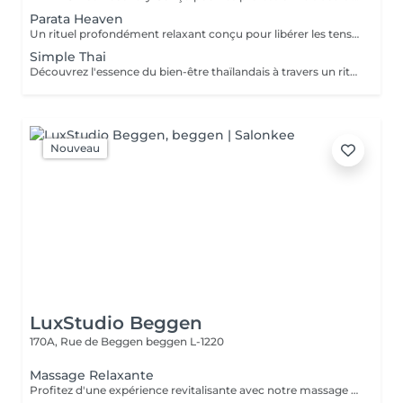
Parata Heaven
Un rituel profondément relaxant conçu pour libérer les tensions là où elles s'accumulent le plus. Associant un Massage Indien Tête & Épaules de 60 minutes à un Massage Dos & Épaules Office Syndrome de 30 minutes, ce forfait cible le cuir chevelu, la nuque, les épaules et le haut du dos afin d'apaiser l'esprit et de procurer une agréable sensation de légèreté. Comprend : Massage Indien Tête & Épaules 60 min Massage Dos & Épaules Office Syndrome 30 min
Simple Thai
Découvrez l'essence du bien-être thaïlandais à travers un rituel harmonieux. Conçu pour détendre le corps, soulager les tensions musculaires, stimuler la circulation et procurer une sensation durable d'équilibre et de bien-être. Comprend : Massage Thaïlandais Traditionnel à l'Huile 90 min Réflexologie Plantaire Thaïlandaise 45 min
Nouveau
LuxStudio Beggen
170A, Rue de Beggen
beggen L-1220
Massage Relaxante
Profitez d'une expérience revitalisante avec notre massage relaxant de 40, 60 ou 90 minutes. Nos esthéticiennes utiliseront des techniques douces pour soulager les tensions musculaires, procurant une sensation de tranquillité. Le temps de préparation et d'installation de la cliente est inclus dans la période choisie, garantissant que chaque minute soit consacrée à votre bien-être. Profitez de ce moment pour rajeunir corps et esprit.