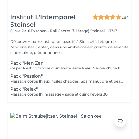
Institut L'Intemporel
284
Steinsel
6, rue Paul Eyschen - Pall Center (à l’étage)
Steinsel L-7317
Découvrez notre institut de beauté à Steinsel à l'étage de
l'épicerie Pall Center, dans une ambiance empreinte de sérénité
et de calme, prêt pour une ...
Pack "Men Zen"
Ce pack est composé d'un soin visage Peau Neuve, d'une beauté des pieds et d'un massage "Escale à Marrakech" (1h de massage) déconnection et expérience sensorielle Pour récupérer un homme zen :-)
Pack "Passion"
Massage corps 1h aux huiles chaudes, Spa manucure et beauté des pieds + bain de paraffine
Pack "Relax"
Massage corps 1h, massage visage et cuir chevelu 30'