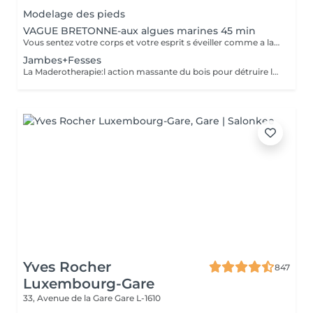
Modelage des pieds
VAGUE BRETONNE-aux algues marines 45 min
Vous sentez votre corps et votre esprit s éveiller comme a la suite d un bain dans l OCEAN. Vous vous tonicité et leur confort. sentez légère et revitalisée. Vos jambes retrouvent leur tonicité et leur confort
Jambes+Fesses
La Maderotherapie:l action massante du bois pour détruire la cellulite. *Active la circulation sanguine et lymphatique *Réduit les tensions musculaires. *Raffermie et tonifie la peau.
Yves Rocher
847
Luxembourg-Gare
33, Avenue de la Gare
Gare L-1610