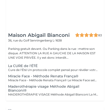
Maison Abigaïl Bianconi
83
36, rue du Golf
Senningerberg L-1638
Parking gratuit devant. Ou Parking dans la rue : mettre son
disque. ATTENTION LA RUE A GAUCHE DE LA MAISON EST
UNE VOIE PRIVÉE. Il y est donc interdit...
La CURE de l'ÉTÉ
Cure de l'Été Un protocole complet pensé pour révéler votre silhouette avant l'été : détoxifier, affiner, sculpter. Drainage lymphatique, Vacuslim et Maderothérapie réunis en une seule séance, adaptée à vos besoins. 10 séances d'1h30 résultats progressifs et visibles dès les premières séances. Pour des résultats optimum, nous vous conseillons 1 à 2 séances par semaine. Cure de l'Été+ Le même protocole complet, étendu aux bras pour une silhouette affinée de la tête aux pieds. Drainage, Vacuslim et Maderothérapie, adaptés à vos besoins. 10 séances d'1h45 résultats progressifs et visibles dès les premières séances. Pour des résultats optimum, nous vous conseillons 1 à 2 séances par semaine.
Miracle Face - Méthode Renata França®
Miracle Face - Méthode Renata França® Le Miracle Face selon la Méthode Renata França® est une prise en charge experte du visage, alliant drainage lymphatique précis et manuvres de remodelage adaptées à la finesse des tissus faciaux. Ce soin agit en profondeur pour décongestionner les zones inflammées, améliorer la circulation lymphatique et redessiner les contours du visage, tout en respectant l'équilibre naturel de la peau. Grâce à une gestuelle spécifique, rythmée et maîtrisée, le Miracle Face permet de : - réduire les gonflements et les poches - affiner l'ovale du visage - lisser les traits - améliorer l'éclat et la qualité de la peau. Il s'agit d'un travail facial structuré, comparable au remodelage corporel, mais spécifiquement conçu pour le visage, le cou et le décolleté. Pour des résultats optimaux, le Miracle Face peut être associé à un drainage lymphatique du corps selon la Méthode Renata França®, permettant une décongestion globale et une meilleure réponse du visage. Ce soin s'adresse aux personnes recherchant une approche non invasive, experte et cohérente, visant à améliorer l'harmonie du visage tout en respectant la physiologie cutanée.
Maderothérapie visage Méthode Abigaïl
Bianconi®
MADEROTHÉRAPIE VISAGE Méthode Abigaïl Bianconi La Maderothérapie visage, telle qu'elle est pratiquée chez Maison Abigaïl Bianconi, repose sur une approche experte, précise et respectueuse des structures du visage. Pionnière de la Maderothérapie au Luxembourg depuis 2018, Abigaïl a développé une méthode exclusive, transmise à travers son académie, fondée sur le respect du corps humain et 100 % sans douleur. Chaque séance est réalisée à l'aide d'outils en bois spécifiquement conçus pour le visage, permettant un travail ciblé des tissus, alliant stimulation, drainage et effet liftant progressif. La méthode agit sur : - la qualité et la tonicité de la peau - la circulation et le drainage - les tensions du visage et du cou - la redéfinition des contours - l'harmonie globale du visage Le soin est entièrement personnalisé, adapté à la morphologie du visage, à l'état de la peau et aux besoins spécifiques de chaque personne. Chez Maison Abigaïl Bianconi, la Maderothérapie visage n'est pas un soin esthétique standardisé. C'est une expertise, pensée pour obtenir des résultats visibles, progressifs et respectueux de la peau.