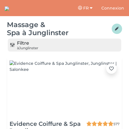
FR
Connexion
Massage &
Spa
à
Junglinster
Filtre
à
Junglinster
Evidence Coiffure & Spa
577