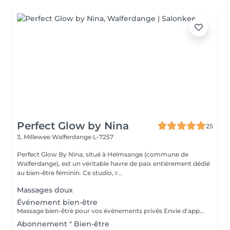
Perfect Glow by Nina
25
3, Millewee
Walferdange L-7257
Perfect Glow By Nina, situé à Helmsange (commune de
Walferdange), est un véritable havre de paix entièrement dédié
au bien-être féminin. Ce studio, r...
Massages doux
Événement bien-être
Massage bien-être pour vos événements privés Envie d'apporter une touche de détente et d'originalité à votre événement ? Je propose des séances de massage bien-être lors de vos événements privés, dans une ambiance conviviale et relaxante. Idéal pour : Enterrement de vie de jeune fille (EVJF) Anniversaire Baby shower Journée entre amies Brunch bien-être Soirée privée Événement d'entreprise ou journée bien-être Toute autre occasion spéciale Chaque prestation est adaptée à votre événement et à vos envies, afin d'offrir à vos invités un véritable moment de relaxation. Pour connaître les formules disponibles, les tarifs ou obtenir un devis personnalisé, n'hésitez pas à me contacter.
Abonnement " Bien-être