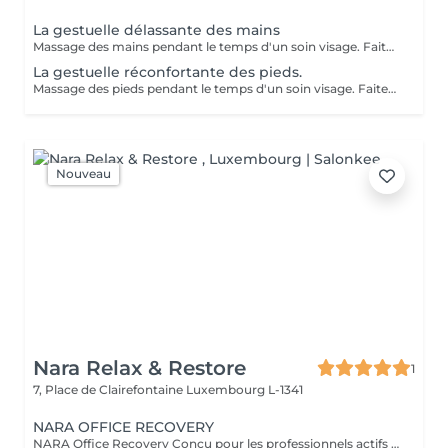
La gestuelle délassante des mains
Massage des mains pendant le temps d'un soin visage. Faites vous plaisir en rajoutant ce petit plus à votre soin visage pour une relaxation intense.
La gestuelle réconfortante des pieds.
Massage des pieds pendant le temps d'un soin visage. Faites vous plaisir en rajoutant ce petit plus à votre soin visage pour une relaxation intense.
Nouveau
Nara Relax & Restore
1
7, Place de Clairefontaine
Luxembourg L-1341
NARA OFFICE RECOVERY
NARA Office Recovery Conçu pour les professionnels actifs souffrant de fatigue liée aux écrans, de tensions dans la nuque et les épaules, de fatigue oculaire, d'un manque d'énergie ou de stress quotidien. Office Reset 30 min · 69 € Un soin express puissant, conçu pour libérer les tensions du haut du corps et apaiser l'esprit lorsque votre temps est limité. Comprend : Massage du haut du dos Massage de la nuque et des épaules Massage crânien par acupression Pierres chaudes ciblées Masque rafraîchissant en jade pour les yeux Résultats : Muscles plus détendus Sensation de légèreté au niveau de la tête Yeux reposés et rafraîchis Esprit plus calme Idéal pendant la pause déjeuner ou après le travail. Office Reset Plus 45 min · 89 € Un soin plus approfondi du haut du corps, complété par un massage relaxant des pieds fatigués et lourds. Comprend : Massage du haut du dos Massage de la nuque et des épaules Massage crânien par acupression Massage relaxant des pieds Pierres chaudes ciblées Masque rafraîchissant en jade pour les yeux Résultats : Réduction des tensions liées à une position assise prolongée Pieds et jambes rafraîchis Énergie renouvelée Corps et esprit plus détendus Executive Recovery 75 min · 139 € Notre rituel complet de la tête aux pieds, spécialement conçu pour soulager le stress accumulé et la fatigue physique profonde. Comprend : Massage approfondi du dos Massage de la nuque et des épaules Massage crânien par acupression Acupression des mains Réflexologie plantaire Pierres chaudes ciblées Relaxation des yeux avec un masque rafraîchissant en jade Résultats : Relaxation musculaire profonde Corps plus léger et revitalisé Esprit plus calme Équilibre et vitalité retrouvés Tous nos soins sont réalisés avec de l'huile de coco biologique et des huiles d'aromathérapie biologiques, afin d'adoucir la peau, de soulager les tensions musculaires et de favoriser une relaxation profonde.