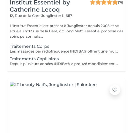
Institut Essentiel by
179
Catherine Lecoq
12, Rue de la Gare
Junglinster L-6117
L'Institut Essentiel est présent à Junglinster depuis 2005 et se
situe au n°12 rue de la Gare, dit Jong Mëtt. Essentiel propose des
soins personnalis...
Traitements Corps
Les massages par radiofréquence INDIBA® offrent une multitudes de bienfaits. De la relaxation au massage anti-cellulite et raffermissant, INDIBA® traite en douceur et efficacement. L'action en profondeur de la technologie de radiofréquence stimule la production de collagène, améliore le tonus musculaire et la circulation sanguine et renforce les défenses naturelles de la peau. Dès le premier massage vous ressentirez la différence et constater les premiers effets. Pour vous informer sur les effets et les traitements avec la méthode INDIBA® vous pouvez réserver un rendez-vous informatif. Le traitement ne convient pas si vous: - êtes en ceinte - portez un pacemaker - souffrez de thrombose, phlébite - troubles vasculaires graves - êtes traité pour un cancer (demandez avis médical)
Traitements Capillaires
Depuis plusieurs années INDIBA® a prouvé mondialement son efficacité à lutter contre la dégénérescence cellulaire (vieillissement cellulaire). La technologie de INDIBA® Haiwave a été spécifiquement conçue pour traiter le problème de la chute des cheveux du au vieillissement ou en raison de problèmes hormonaux. En activant la micro circulation, les racines des cheveux sont intensément nourries en oxygène et peuvent se régénérer très rapidement. Le poil sort ainsi de sa phase de repos et peut repousser. Progressivement (à p.de 4 séances) les premiers cheveux sont visibles. Le traitement doit impérativement se réaliser 3-4 fois par semaines sur une durée de 1mois (revitalisation, cheveux fins, prévention anti-chute) ou 2 mois pour la perte de cheveux et calvitie. Nous proposons un forfait de 12 séances avec une remise immédiate de 15%. 1 à 2 cure de 12 séances sont conseillés à intervalle de 4-6 semaines. N'hésitez pas à nous contacter pour plus d'information ou réserver votre séance d'information (gratuite) en ligne.