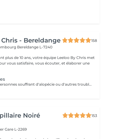
 Chris - Bereldange
158
uxembourg
Bereldange L-7240
t plus de 10 ans, votre équipe Leeloo By Chris met
ur vous satisfaire, vous écouter, et élaborer une
.
nes
Conçu pour les personnes souffrant d'alopécie ou d'autres troubles capillaires génétiques, le système Microlines est un nouveau système révolutionnaire conçu pour vous donner les résultats que vous souhaitez Le Microlines dure plus de 2 ans et redonne de la longueur et du volume à vos cheveux pour que vous puissiez retrouver confiance en vous et changer votre vie C'est un système d'extension de cheveux avec un ruban invisible qui vous donnera la longueur et le volume dont vos cheveux ont besoin pour être beaux. Le Microlines est un correcteur anti-chute révolutionnaire, offrant les meilleurs résultats sur le marché
illaire Noiré
153
ger
Gare L-2269