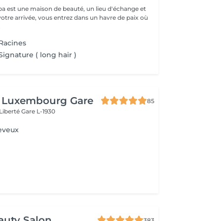
a est une maison de beauté, un lieu d'échange et
votre arrivée, vous entrez dans un havre de paix où
.
Racines
ignature ( long hair )
t Luxembourg Gare
85
 Liberté
Gare L-1930
eveux
auty Salon
383