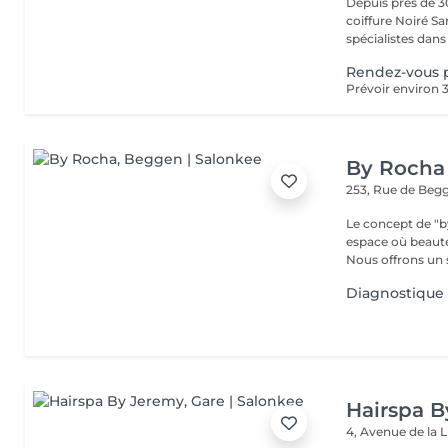
Depuis près de 30
coiffure Noiré S
spécialistes dans l
Rendez-vous 
By Rocha
253, Rue de Beg
Le concept de "b
espace où beaut
Nous offrons un s
Diagnostique
Hairspa 
4, Avenue de la 