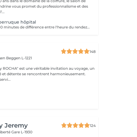
 ans dans le domaine de la coiffure, le salon de
andrine vous promet du professionnalisme et des
'...
perruque hôpital
Prévoir environ 30 minutes de différence entre l'heure du rendez-vous sur le planning et l'arrivée à l'hôpital (le temps nécessaire pour faire le déplacement)
148
gen
Beggen L-1221
y ROCHA" est une véritable invitation au voyage, un
é et détente se rencontrent harmonieusement.
ervi...
By Jeremy
124
Liberté
Gare L-1930