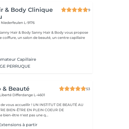
r & Body Clinique
9
u
n
Niederfeulen L-9176
dy Sanny Hair & Body vous propose
ce coiffure, un salon de beauté, un centre capillaire
umateur Capillaire
AGE PERRUQUE
o & Beauté
53
 Liberté
Differdange L-4601
eillir ! UN INSTITUT DE BEAUTÉ AU
TRE BIEN-ÊTRE EN PLEIN COEUR DE
IFFERDANGE Le bien-être n'est pas une q...
xtensions à partir