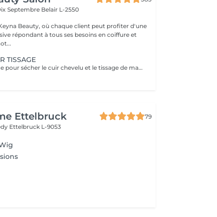
Dix Septembre
Belair L-2550
eyna Beauty, où chaque client peut profiter d'une
sive répondant à tous ses besoins en coiffure et
ot...
R TISSAGE
Mis sous le casque pour sécher le cuir chevelu et le tissage de manière efficace et confortable. Un diagnostic sur mesure + shampooing nourrissant, masque hydratant ,coiffage sérum et fixation finale. Important: cheveux sans tresse ni noeuds à l'arrivée; tout noeuds ou tressage entraîne l'annulation et 50% de la prestation est retenu. Toute arrivée retardée de 15-30 minutes ou plus entraînera l'annulation automatique du rendez-vous.
me Ettelbruck
79
nedy
Ettelbruck L-9053
 Wig
sions