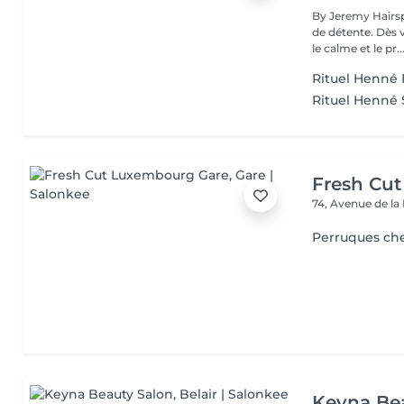
By Jeremy Hairsp
de détente. Dès 
le calme et le pr..
Rituel Henné 
Rituel Henné S
Fresh Cu
74, Avenue de la
Perruques ch
Keyna Be