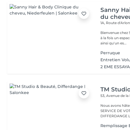
Sanny Hai
du cheve
1A, Route d'Arlo
Bienvenue chez Sanny Hair & Bo
à la fois un espa
ainsi qu'un es...
Perruque
Entretien Vol
2 EME ESSAY
TM Studi
53, Avenue de la
Nous avons hâte de vous accu
SERVICE DE VO
D
Remplissage E