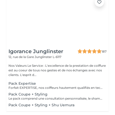
Igorance Junglinster
187
12, rue de la Gare
Junglinster L-6117
Nos Valeurs Le Service : L'excellence de la prestation de coiffure
est au coeur de tous nos gestes et de nos échanges avec nos
clients. L'esprit d...
Pack Expertise
Forfait EXPERTISE, nos coiffeurs hautement qualifiés en technique anglo-saxonne, en formation continu et diplômés d’une académie anglaise à Paris. Vous offre une séance d’une heure avec votre coach en suivi beauté. Ce pack inclus : 1 h de prestation Un diagnostique personnalisé Shampoing spécifique Haircare Conditioner spécifique Produit de coiffage Coupe Styling Produit de finition
Pack Coupe + Styling
Le pack comprend une consultation personnalisée, le shampooing et le conditionneur spécifiques REDKEN , la coupe IGORANCE (finitions sur cheveux secs) , le séchage et les produits de styling REDKEN * Tarifs à titre indicatifs à confirmer après la consultation personnalisée établit auprès de votre coiffeur/stylist/spécialiste * La direction se réserve le droit d’apporter des modifications pour le bon fonctionnement du salon
Pack Coupe + Styling + Shu Uemura