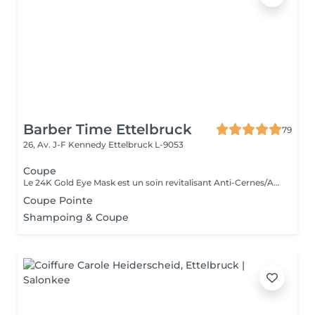
Barber Time Ettelbruck
79
26, Av. J-F Kennedy
Ettelbruck L-9053
Coupe
Le 24K Gold Eye Mask est un soin revitalisant Anti-Cernes/Anti-Rides composé de Collagène Végétal haute densité, Aloe Vera, Huile de pépins de raisin, Peptides d'avoine, Vitamine A, Acid Hyaluronic et Poudre d'or 24 carats
Coupe Pointe
Shampoing & Coupe