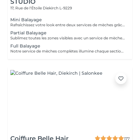
STUDIO
17, Rue de l'Étoile
Diekirch L-9229
Mini Balayage
Rafraîchissez votre look entre deux services de mèches grâce à un contouring qui illumine le visage. Idéal pour les occasions spéciales ou lorsque vous souhaitez apporter plus de lumière à vos cheveux sans réserver un service de mèches complet. Le gloss et la patine sont inclus pour un résultat lumineux et parfaitement harmonieux.
Partial Balayage
Sublimez toutes les zones visibles avec un service de mèches partielles : nuque, contour du visage et l’ensemble du dessus de la tête. Idéal pour un rendez-vous demi-tête ou zone plateau. Tip-Outs, balayage, gloss et patine sont inclus pour un résultat lumineux et parfaitement harmonieux.
Full Balayage
Notre service de mèches complètes illumine chaque section de la chevelure de l’intérieur vers l’extérieur, avec un travail précis au niveau de la nuque et du contour du visage. Idéal pour un éclaircissement d’environ ¾ de tête à une tête complète. Tip-Outs, balayage, gloss et patine sont inclus pour un résultat lumineux et parfaitement harmonieux.
Coiffure Belle Hair
177