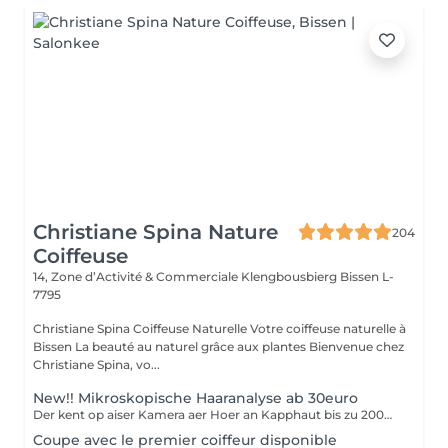
Christiane Spina Nature
204
Coiffeuse
14, Zone d’Activité & Commerciale Klengbousbierg
Bissen L-
7795
Christiane Spina Coiffeuse Naturelle Votre coiffeuse naturelle à
Bissen La beauté au naturel grâce aux plantes Bienvenue chez
Christiane Spina, vo...
New!! Mikroskopische Haaranalyse ab 30euro
Der kent op aiser Kamera aer Hoer an Kapphaut bis zu 200mol vergréissert gesin. Als forméierten Hoer Coach, kann ech Hoerausfall, Schuppen, Hoersplizz, Ekzemen etc diagnostizéiren. Durch meng 40 Joer lang Erfahrung als Coiffeuse, kann ech Iech helelfen aer Problemer ze léisen.
Coupe avec le premier coiffeur disponible