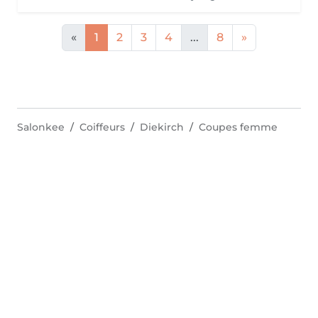
«
1
2
3
4
...
8
»
Salonkee
Coiffeurs
Diekirch
Coupes femme