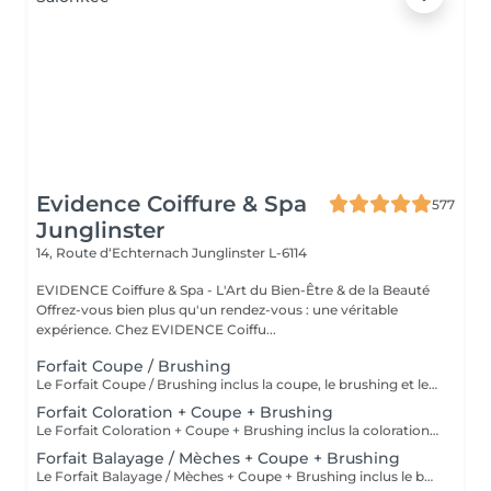
Evidence Coiffure & Spa
577
Junglinster
14, Route d‘Echternach
Junglinster L-6114
EVIDENCE Coiffure & Spa - L'Art du Bien-Être & de la Beauté
Offrez-vous bien plus qu'un rendez-vous : une véritable
expérience. Chez EVIDENCE Coiffu...
Forfait Coupe / Brushing
Le Forfait Coupe / Brushing inclus la coupe, le brushing et le shampoing. Le prix pourra varier en fonction de la longueur des cheveux. Pour tout renseignement complémentaire, n'hésitez pas à nous appeler.
Forfait Coloration + Coupe + Brushing
Le Forfait Coloration + Coupe + Brushing inclus la coloration des racines, la coupe, le brushing et le shampoing. Le prix pourra varier en fonction de la longueur des cheveux. Pour tout renseignement complémentaire, n'hésitez pas à nous appeler.
Forfait Balayage / Mèches + Coupe + Brushing
Le Forfait Balayage / Mèches + Coupe + Brushing inclus le balayage, le traitement, la coupe, le brushing, le shampoing et le soin. Le prix pourra varier en fonction de la longueur des cheveux. Pour tout renseignement complémentaire, n'hésitez pas à nous appeler.