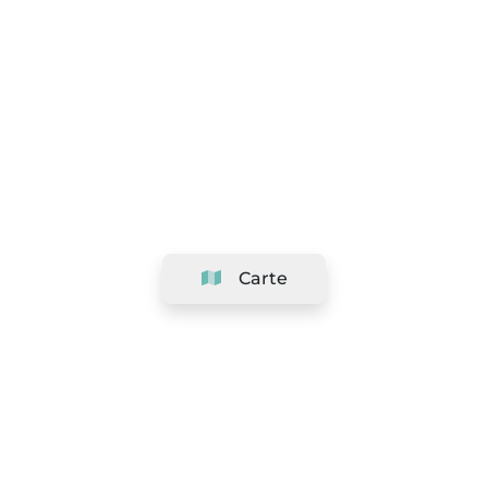
Carte
Société
Support
Équipe
&
Carrières