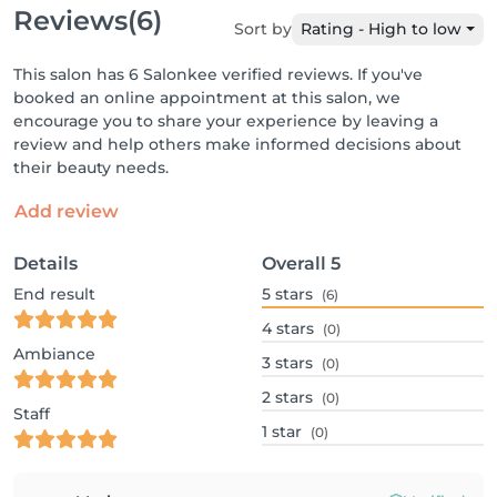
Reviews
(6)
Sort by
Rating - High to low
This salon has 6 Salonkee verified reviews. If you've
booked an online appointment at this salon, we
encourage you to share your experience by leaving a
review and help others make informed decisions about
their beauty needs.
Add review
Details
Overall
5
End result
5
stars
(6)
4
stars
(0)
Ambiance
3
stars
(0)
2
stars
(0)
Staff
1
star
(0)