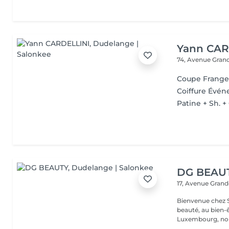
Yann CAR
74, Avenue Gran
Coupe Frang
Coiffure Évén
Patine + Sh. 
DG BEAU
17, Avenue Gran
Bienvenue chez Salon B
beauté, au bien-
Luxembourg, nou