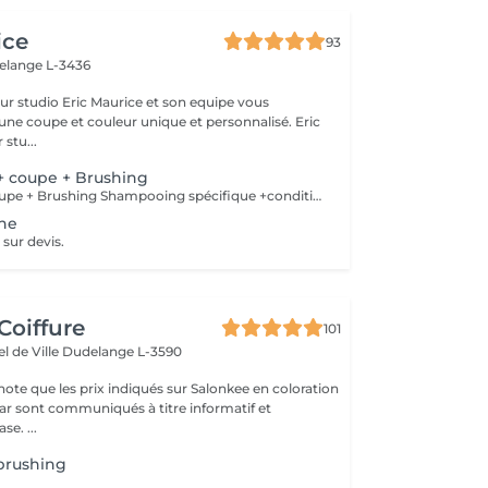
ice
93
elange L-3436
ce et son equipe vous
une coupe et couleur unique et personnalisé. Eric
 stu...
 coupe + Brushing
Shampoing + Coupe + Brushing Shampooing spécifique +conditionner offert
ine
sur devis.
Coiffure
101
el de Ville
Dudelange L-3590
note que les prix indiqués sur Salonkee en coloration
atif et
se. ...
brushing