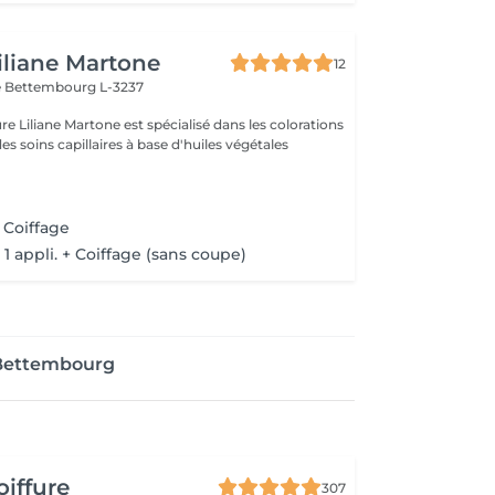
Liliane Martone
12
e
Bettembourg L-3237
ure Liliane Martone est spécialisé dans les colorations
es soins capillaires à base d'huiles végétales
 Coiffage
 1 appli. + Coiffage (sans coupe)
 Bettembourg
oiffure
307