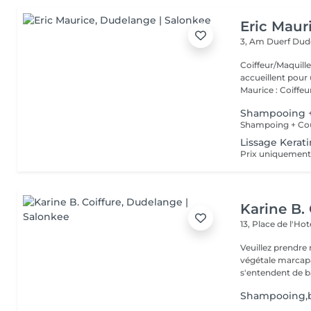
Eric Maur
3, Am Duerf
Dud
Coiffeur/Maquilleur studio Eric Mauri
accueillent pour 
Maurice : Coiffeur
Shampooing +
Lissage Kerat
Prix uniquement 
Karine B. 
13, Place de l'Hot
Veuillez prendre 
végétale marcapar sont communiqués à titre inform
s'entendent de ba
Shampooing,