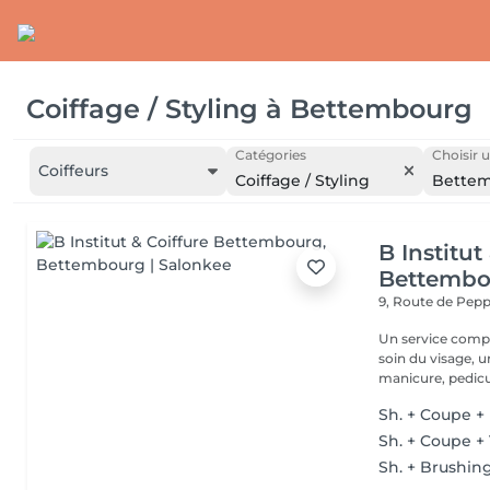
Coiffage / Styling
à
Bettembourg
Catégories
Choisir u
Coiffeurs
Coiffage / Styling
Bette
B Institut
Bettembo
9, Route de Pe
Un service comple
soin du visage, 
manicure, pedicur
Sh. + Coupe +
Sh. + Coupe +
Sh. + Brushin