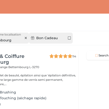
ne localisation
Bon Cadeau
mbourg
 & Coiffure
Search
114
urg
ppange
Bettembourg L-3270
t de beauté, épilation ainsi que 'épilation définitive,
une large gamme de vernis semi permanent,
e,...
 Brushing
 Touching (séchage rapide)
g