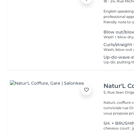
18 - 24, Rue Mic
English speaking
professional app
friendly note to o
Blow out/blo
Wash + blow dry/
Curls/straight
Wash, blow-out a
Up-do-wave-s
Up-do: putting t
Natur'L Co
5, Rue Jean Orig
NaturL coiffure 
conviviale rue Orige
vous propose prin
SH. + BRUSHI
cheveux court : j