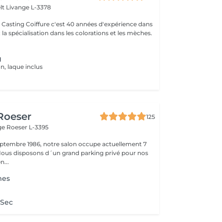
lt
Livange L-3378
e Casting Coiffure c'est 40 années d'expérience dans
; la spécialisation dans les colorations et les mèches.
g
n, laque inclus
 Roeser
125
nge
Roeser L-3395
ptembre 1986, notre salon occupe actuellement 7
 Nous disposons d´un grand parking privé pour nos
n...
mes
 Sec