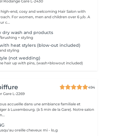
hel Rodange
Gare L-2430
 high-end, cosy and welcoming Hair Salon with
roach. For women, men and children over 6 y/o. A
ur c...
w dry wash and products
brushing + styling
 with heat stylers (blow-out included)
nd styling
tyle (not wedding)
he hair up with pins, (wash+blowout included)
iffure
494
er
Gare L-2269
vous accueille dans une ambiance familiale et
r à Luxembourg. (à 5 min de la Gare). Notre salon
...
NG
usqu'au oreille cheveux mi - lo,g