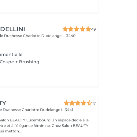
DELLINI
49
de Duchesse Charlotte
Dudelange L-3440
e
ementielle
+ Coupe + Brushing
TY
17
de Duchesse Charlotte
Dudelange L-3441
EAUTY Luxembourg Un espace dédié à la
être et à l'élégance féminine. Chez Salon BEAUTY
s metton...