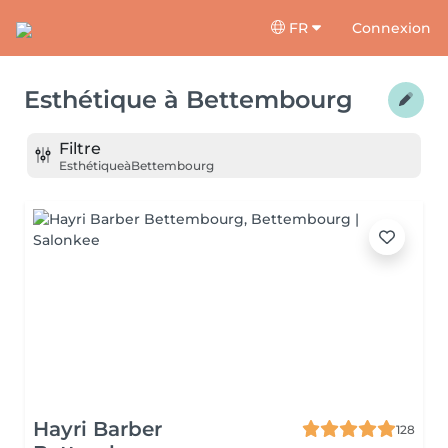
FR
Connexion
Esthétique
à
Bettembourg
Filtre
Esthétique
à
Bettembourg
Hayri Barber
128