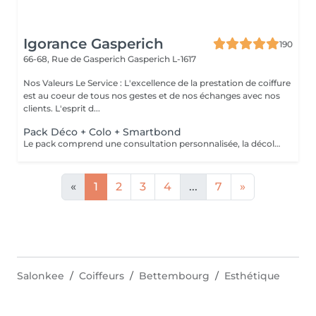
Igorance Gasperich
190
66-68, Rue de Gasperich
Gasperich L-1617
Nos Valeurs Le Service : L'excellence de la prestation de coiffure
est au coeur de tous nos gestes et de nos échanges avec nos
clients. L'esprit d...
Pack Déco + Colo + Smartbond
Le pack comprend une consultation personnalisée, la décoloration avec son protecteur et le gloss avec les produits LOREAL PROFESSIONNEL , shampooing et conditionneur spécifiques REDKEN , le séchage et les produits de styling REDKEN Option Coupe : la coupe IGORANCE (finition sur cheveux secs), le séchage et les produits de styling REDKEN. * Tarifs à titre indicatifs à confirmer après la consultation personnalisée établit auprès de votre coiffeur/stylist/spécialiste * La direction se réserve le droit d’apporter des modifications pour le bon fonctionnement du salon
«
1
2
3
4
...
7
»
Salonkee
Coiffeurs
Bettembourg
Esthétique