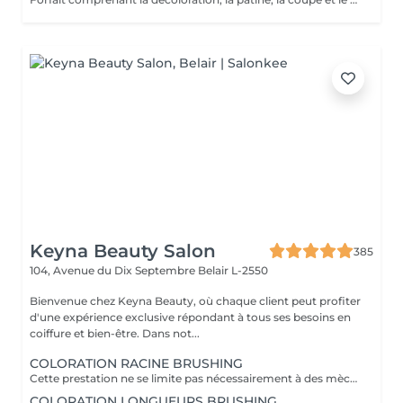
Keyna Beauty Salon
385
104, Avenue du Dix Septembre
Belair L-2550
Bienvenue chez Keyna Beauty, où chaque client peut profiter
d'une expérience exclusive répondant à tous ses besoins en
coiffure et bien-être. Dans not...
COLORATION RACINE BRUSHING
Cette prestation ne se limite pas nécessairement à des mèches ou à un balayage, mais comprends une coloration simples sur les racines. Pour toutes les colorations réalisées par le salon, si vous souhaitez bénéficier d'un soin intensif, veuillez le sélectionner dans la section "Soins", car cela sera considéré comme un supplément. Important: cheveux sans tresse ni noeuds à l'arrivée; tout noeuds ou tressage entraîne l'annulation et 50% de la prestation est retenu ou si le coiffeur a assez de temps pour vous les défaire un supplément s'appliquera . Ce que comprend la prestation - Consultation et diagnostic personnalisés des cheveux et de la couleur - Shampooing nourrissant - Masque nourrissant et hydratant - Soin sans rinçage - Brushing - Fixateur ou Serum Toute arrivée retardée de 15-30 minutes ou plus entraînera l'annulation automatique du rendez-vous.
COLORATION LONGUEURS BRUSHING