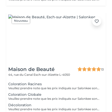
Nouveau
Maison de Beauté
13
44, rue du Canal
Esch-sur-Alzette L-4050
Coloration Racines
Veuillez prendre note que les prix indiqués sur Salonkee sont communiqués à titre informatif et s'entendent de base. Ces derniers sont susceptibles de varier selon le diagnostic réalisé à votre arrivée au salon et l'expertise du professionnel à qui vous confiez votre beauté. Dans tous les cas, un devis précis vous sera proposé et toutes réalisations de prestations seront effectuées avec votre accord. Un grand merci d'avance pour votre compréhension. Au plaisir de vous recevoir très vite.
Coloration Globale
Veuillez prendre note que les prix indiqués sur Salonkee sont communiqués à titre informatif et s'entendent de base. Ces derniers sont susceptibles de varier selon le diagnostic réalisé à votre arrivée au salon et l'expertise du professionnel à qui vous confiez votre beauté. Dans tous les cas, un devis précis vous sera proposé et toutes réalisations de prestations seront effectuées avec votre accord. Un grand merci d'avance pour votre compréhension. Au plaisir de vous recevoir très vite.
Décoloration
Veuillez prendre note que les prix indiqués sur Salonkee sont communiqués à titre informatif et s'entendent de base. Ces derniers sont susceptibles de varier selon le diagnostic réalisé à votre arrivée au salon et l'expertise du professionnel à qui vous confiez votre beauté. Dans tous les cas, un devis précis vous sera proposé et toutes réalisations de prestations seront effectuées avec votre accord. Un grand merci d'avance pour votre compréhension. Au plaisir de vous recevoir très vite.