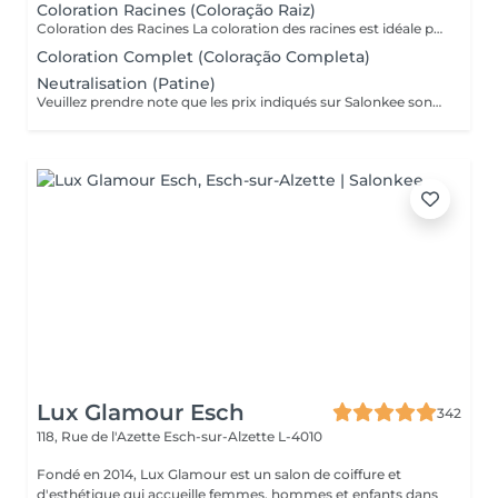
Coloration Racines (Coloração Raiz)
Coloration des Racines La coloration des racines est idéale pour conserver une couleur uniforme et soignée, tout en assurant une finition élégante et naturelle. - Racines jusqu'à 2 cm (environ 1 mois de repousse) : tarif standard du service. - Racines de 2 cm à 4 cm : considéré comme une retouche élargie, avec un tarif différent. - Au-delà de 4 cm : il s'agit d'une coloration complète, avec un devis adapté. Ce soin permet d'éviter les différences de tons entre les racines et les longueurs, de préserver la santé du cheveu et de maintenir l'éclat de la couleur plus longtemps.
Coloration Complet (Coloração Completa)
Neutralisation (Patine)
Veuillez prendre note que les prix indiqués sur Salonkee sont communiqués à titre informatif et s'entendent de base. Ces derniers sont susceptibles de varier selon le diagnostic réalisé à votre arrivée au salon et l'expertise du professionnel à qui vous confiez votre beauté. Dans tous les cas, un devis précis vous sera proposé et toutes réalisations de prestations seront effectuées avec votre accord. Un grand merci d'avance pour votre compréhension. Au plaisir de vous revoir très vite. Alexandre Lopes
Lux Glamour Esch
342
118, Rue de l'Azette
Esch-sur-Alzette L-4010
Fondé en 2014, Lux Glamour est un salon de coiffure et
d'esthétique qui accueille femmes, hommes et enfants dans