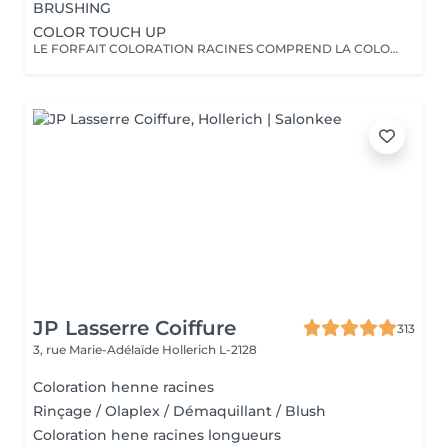
BRUSHING
COLOR TOUCH UP
LE FORFAIT COLORATION RACINES COMPREND LA COLORATION RACINES, UN SOIN, LES PRODUITS DE STYLING AINSI QU'UN BRUSHING/WAVY LA COUPE N'EST PAS INCLUSE!
JP Lasserre Coiffure
313
3, rue Marie-Adélaïde
Hollerich L-2128
Coloration henne racines
Rinçage / Olaplex / Démaquillant / Blush
Coloration hene racines longueurs