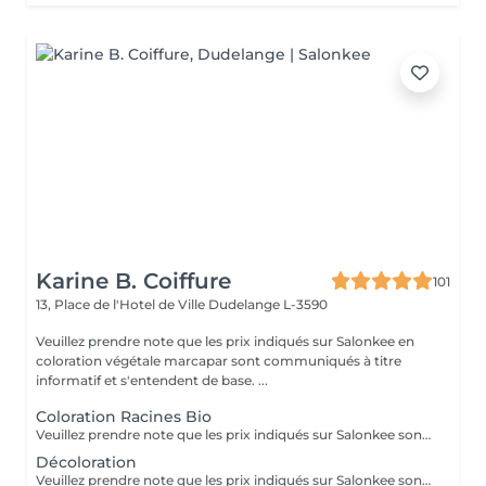
Karine B. Coiffure
101
13, Place de l'Hotel de Ville
Dudelange L-3590
Veuillez prendre note que les prix indiqués sur Salonkee en
coloration végétale marcapar sont communiqués à titre
informatif et s'entendent de base. ...
Coloration Racines Bio
Veuillez prendre note que les prix indiqués sur Salonkee sont communiqués à titre informatif et s'entendent de base. Ces derniers sont susceptibles de varier selon le diagnostic réalisé à votre arrivée au salon et l'expertise du professionnel à qui vous confiez votre beauté. Dans tous les cas, un devis précis vous sera proposé et toutes réalisations de prestations seront effectuées avec votre accord. Un grand merci d'avance pour votre compréhension. Au plaisir de vous recevoir très vite.
Décoloration
Veuillez prendre note que les prix indiqués sur Salonkee sont communiqués à titre informatif et s'entendent de base. Ces derniers sont susceptibles de varier selon le diagnostic réalisé à votre arrivée au salon et l'expertise du professionnel à qui vous confiez votre beauté. Dans tous les cas, un devis précis vous sera proposé et toutes réalisations de prestations seront effectuées avec votre accord. Un grand merci d'avance pour votre compréhension. Au plaisir de vous recevoir très vite.