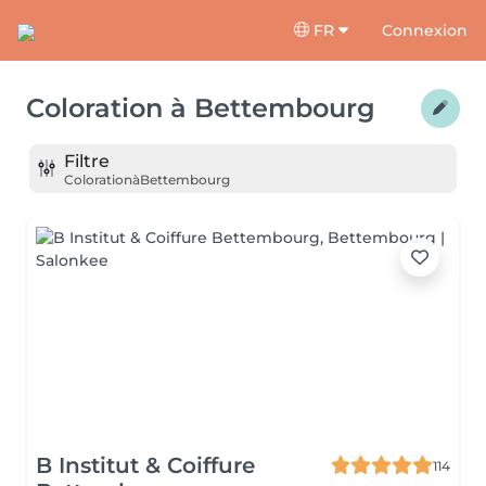
FR
Connexion
Coloration
à
Bettembourg
Filtre
Coloration
à
Bettembourg
B Institut & Coiffure
114