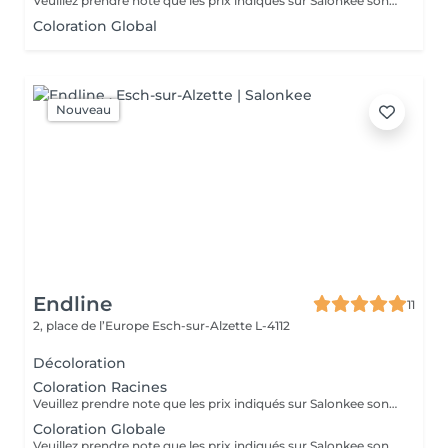
Veuillez prendre note que les prix indiqués sur Salonkee sont communiqués à titre informatif et s'entendent de base. Ces derniers sont susceptibles de varier selon le diagnostic réalisé à votre arrivée au salon et l'expertise du professionnel à qui vous confiez votre beauté. Dans tous les cas, un devis précis vous sera proposé et toutes réalisations de prestations seront effectuées avec votre accord. Un grand merci d'avance pour votre compréhension. Au plaisir de vous recevoir très vite.
Coloration Global
Nouveau
Endline
11
2, place de l’Europe
Esch-sur-Alzette L-4112
Décoloration
Coloration Racines
Veuillez prendre note que les prix indiqués sur Salonkee sont communiqués à titre informatif et s'entendent de base. Ces derniers sont susceptibles de varier selon le diagnostic réalisé à votre arrivée au salon et l'expertise du professionnel à qui vous confiez votre beauté. Dans tous les cas, un devis précis vous sera proposé et toutes réalisations de prestations seront effectuées avec votre accord. Un grand merci d'avance pour votre compréhension. Au plaisir de vous recevoir très vite.
Coloration Globale
Veuillez prendre note que les prix indiqués sur Salonkee sont communiqués à titre informatif et s'entendent de base. Ces derniers sont susceptibles de varier selon le diagnostic réalisé à votre arrivée au salon et l'expertise du professionnel à qui vous confiez votre beauté. Dans tous les cas, un devis précis vous sera proposé et toutes réalisations de prestations seront effectuées avec votre accord. Un grand merci d'avance pour votre compréhension. Au plaisir de vous recevoir très vite.