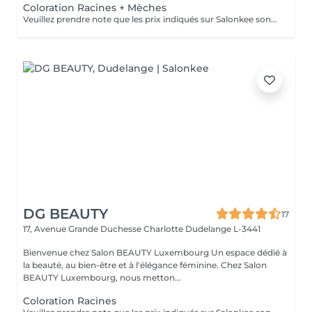
Coloration Racines + Mèches
Veuillez prendre note que les prix indiqués sur Salonkee sont communiqués à titre informatif et s'entendent de base. Ces derniers sont susceptibles de varier selon le diagnostic réalisé à votre arrivée au salon et l'expertise du professionnel à qui vous confiez votre beauté. Dans tous les cas, un devis précis vous sera proposé et toutes réalisations de prestations seront effectuées avec votre accord. Un grand merci d'avance pour votre compréhension. Au plaisir de vous recevoir très vite.
DG BEAUTY
17
17, Avenue Grande Duchesse Charlotte
Dudelange L-3441
Bienvenue chez Salon BEAUTY Luxembourg Un espace dédié à
la beauté, au bien-être et à l'élégance féminine. Chez Salon
BEAUTY Luxembourg, nous metton...
Coloration Racines