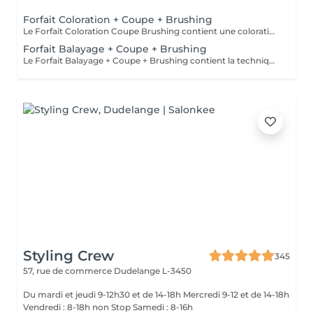
Forfait Coloration + Coupe + Brushing
Le Forfait Coloration Coupe Brushing contient une coloration des racines et une coupe. Dépendant de la quantité de couleur utilisée ou de la longueur des cheveux le prix peut varier. (Veuillez sélectionner le Forfait Balayage au cas où vous souhaitez avoir des mèches ou un Balayage.) En cas de questions veuillez appeler au +352 26 35 02 89
Forfait Balayage + Coupe + Brushing
Le Forfait Balayage + Coupe + Brushing contient la technique Balayage, un coulage (pour donner le bon reflet au Balayage), Olaplex, une Coupe et un Brushing. Dépendant de la quantité de produit utilisée ou de la longueur des cheveux, le prix peut varier. En cas de questions veuillez appeler au +352 26 35 02 89.
Styling Crew
345
57, rue de commerce
Dudelange L-3450
Du mardi et jeudi 9-12h30 et de 14-18h Mercredi 9-12 et de 14-18h
Vendredi : 8-18h non Stop Samedi : 8-16h