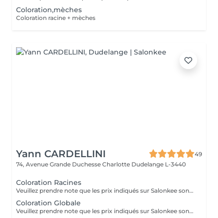
Coloration,mèches
Coloration racine + mèches
Yann CARDELLINI
49
74, Avenue Grande Duchesse Charlotte
Dudelange L-3440
Coloration Racines
Veuillez prendre note que les prix indiqués sur Salonkee sont communiqués à titre informatif et s'entendent de base. Ces derniers sont susceptibles de varier selon le diagnostic réalisé à votre arrivée au salon et l'expertise du professionnel à qui vous confiez votre beauté. Dans tous les cas, un devis précis vous sera proposé et toutes réalisations de prestations seront effectuées avec votre accord. Un grand merci d'avance pour votre compréhension. Au plaisir de vous recevoir très vite.
Coloration Globale
Veuillez prendre note que les prix indiqués sur Salonkee sont communiqués à titre informatif et s'entendent de base. Ces derniers sont susceptibles de varier selon le diagnostic réalisé à votre arrivée au salon et l'expertise du professionnel à qui vous confiez votre beauté. Dans tous les cas, un devis précis vous sera proposé et toutes réalisations de prestations seront effectuées avec votre accord. Un grand merci d'avance pour votre compréhension. Au plaisir de vous recevoir très vite.