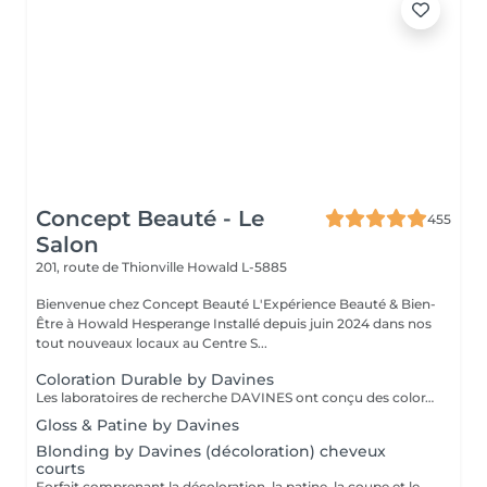
Concept Beauté - Le
455
Salon
201, route de Thionville
Howald L-5885
Bienvenue chez Concept Beauté L'Expérience Beauté & Bien-
Être à Howald Hesperange Installé depuis juin 2024 dans nos
tout nouveaux locaux au Centre S...
Coloration Durable by Davines
Les laboratoires de recherche DAVINES ont conçu des colorations innovantes qui renforcent la fibre capillaire, capable de créer encore plus d'éclat, d'éclaircir délicatement et selon votre besoin, de couvrir les cheveux blancs en douceur et durablement, avec une brillance riche en reflets et des résultats couleur dimensionnels. Nos services coloration Davines : - Mask, système de coloration permanente, tenue longue durée, couvrance parfaite des cheveux blancs - A New Color, système de coloration permanente sans ammoniaque. Couleur Davines Éclat, Soin & Respect du Cheveu La coloration Davines allie performance et respect de la fibre capillaire grâce à des formules enrichies en ingrédients naturels et durables. Que vous souhaitiez une couleur intense, un effet naturel ou un reflet subtil, nos experts vous conseillent pour un résultat sur mesure, lumineux et longue tenue. Pourquoi choisir la coloration Davines ? Formules douces pour un confort optimal Couleurs éclatantes et longue tenue grâce aux pigments de haute qualité Respect de la fibre capillaire avec des ingrédients nourrissants et protecteurs Adapté à toutes les envies : couverture des cheveux blancs, reflets naturels, couleurs intenses Déroulement du soin : 1 Diagnostic couleur pour définir la nuance idéale selon votre teint et votre base naturelle 2 Application de la coloration Davines avec une technique adaptée (racines, mèches, balayage) 3 Temps de pose optimisé pour garantir un résultat homogène et lumineux 4 Soin profond nourrissant pour préserver la douceur et la brillance des cheveux 5 Coiffage et révélation de la couleur pour sublimer votre nouvelle teinte Résultat : une couleur vibrante, brillante et pleine de vie, tout en douceur ! Entretien : Prolongez l'éclat de votre couleur avec les soins adaptés Davines recommandés par nos experts.
Gloss & Patine by Davines
Blonding by Davines (décoloration) cheveux
courts
Forfait comprenant la décoloration, la patine, la coupe et le styling. Un diagnostic personnalisé sera réalisé lors de la prestation.