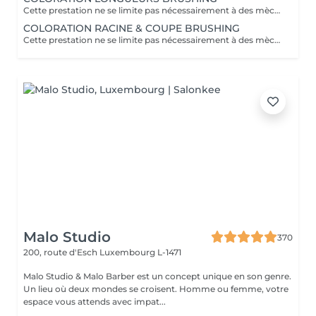
Cette prestation ne se limite pas nécessairement à des mèches ou à un balayage, mais comprends une coloration simples sur les racines. Pour toutes les colorations réalisées par le salon, si vous souhaitez bénéficier d'un soin intensif, veuillez le sélectionner dans la section "Soins", car cela sera considéré comme un supplément. Important: cheveux sans tresse ni noeuds à l'arrivée; tout noeuds ou tressage entraîne l'annulation et 50% de la prestation est retenu ou si le coiffeur a assez de temps pour vous les défaire un supplément s'appliquera . Ce que comprend la prestation - Consultation et diagnostic personnalisés des cheveux et de la couleur - Shampooing nourrissant - Masque nourrissant et hydratant - Soin sans rinçage - Brushing - Fixateur ou Serum Toute arrivée retardée de 15-30 minutes ou plus entraînera l'annulation automatique du rendez-vous.
COLORATION RACINE & COUPE BRUSHING
Cette prestation ne se limite pas nécessairement à des mèches ou à un balayage, mais comprends une coloration simples sur les racines. Pour toutes les colorations réalisées par le salon, si vous souhaitez bénéficier d'un soin intensif, veuillez le sélectionner dans la section "Soins", car cela sera considéré comme un supplément. Important: cheveux sans tresse ni noeuds à l'arrivée; tout noeuds ou tressage entraîne l'annulation et 50% de la prestation est retenu ou si le coiffeur a assez de temps pour vous les défaire un supplément s'appliquera . Ce que comprend la prestation - Consultation et diagnostic personnalisés des cheveux de la couleur et la coupe - Shampooing nourrissant - Masque nourrissant et hydratant - Soin sans rinçage - Coupe et Brushing - Fixateur ou Serum Toute arrivée retardée de 15-30 minutes ou plus entraînera l'annulation automatique du rendez-vous.
Malo Studio
370
200, route d'Esch
Luxembourg L-1471
Malo Studio & Malo Barber est un concept unique en son genre.
Un lieu où deux mondes se croisent. Homme ou femme, votre
espace vous attends avec impat...