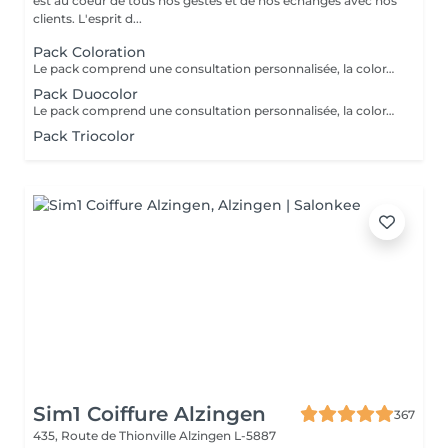
est au coeur de tous nos gestes et de nos échanges avec nos
clients. L'esprit d...
Pack Coloration
Le pack comprend une consultation personnalisée, la coloration des racines avec les produits L’OREAL PROFESSIONNEL , shampooing et conditionneur spécifiques REDKEN , le séchage et les produits de finitions REDKEN. Option Coupe : la coupe IGORANCE ( finition sur cheveux secs), le séchage et les produits de finitions REDKEN. * Tarifs à titre indicatifs à confirmer après la consultation personnalisée établit auprès de votre coiffeur/stylist/spécialiste * La direction se réserve le droit d’apporter des modifications pour le bon fonctionnement du salon
Pack Duocolor
Le pack comprend une consultation personnalisée, la coloration des racines et un coup de soleil avec les produits LOREAL PROFESSIONNEL , shampooing et conditionneur spécifiques REDKEN , le séchage et les produits de styling REDKEN Option Coupe : la coupe IGORANCE ( finition sur cheveux secs), le séchage et les produits de styling REDKEN * Tarifs à titre indicatifs à confirmer après la consultation personnalisée établit auprès de votre coiffeur/stylist/spécialiste * La direction se réserve le droit d’apporter des modifications pour le bon fonctionnement du salon
Pack Triocolor
Sim1 Coiffure Alzingen
367
435, Route de Thionville
Alzingen L-5887