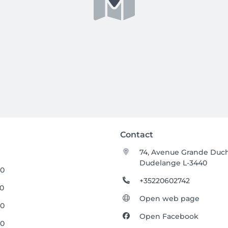
Contact
74, Avenue Grande Duch
Dudelange L-3440
00
+35220602742
00
Open web page
00
Open Facebook
00