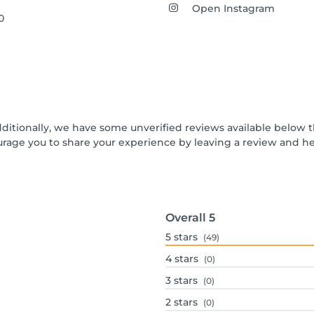
Open Instagram
0
dditionally, we have some unverified reviews available below t
urage you to share your experience by leaving a review and 
Overall
5
5
stars
(49)
4
stars
(0)
3
stars
(0)
2
stars
(0)