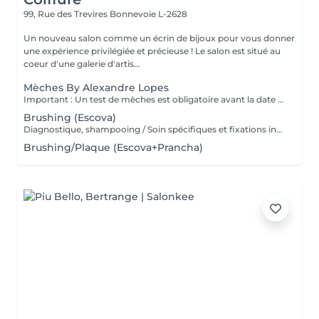
99, Rue des Trevires
Bonnevoie L-2628
Un nouveau salon comme un écrin de bijoux pour vous donner
une expérience privilégiée et précieuse ! Le salon est situé au
coeur d'une galerie d'artis...
Mèches By Alexandre Lopes
Important : Un test de mèches est obligatoire avant la date du rendez-vous. Ce test permet d'évaluer la résistance du cheveu et d'assurer la sécurité ainsi que la qualité du résultat final. Le rendez-vous pour le service complet ne sera confirmé qu'après la réalisation de ce test. Nos mèches sont un service complet, conçu pour offrir un résultat à la fois lumineux, harmonieux et respectueux de la santé du cheveu. Le tarif inclut toutes les étapes du processus : réalisation des mèches, soin capillaire, effet fondu (ombré/estompage de racine), patine (tonalisation) et coiffage final. Nous travaillons avec des techniques personnalisées afin de garantir un rendu naturel, une transition de couleur douce et une finition impeccable.
Brushing (Escova)
Diagnostique, shampooing / Soin spécifiques et fixations inclus
Brushing/Plaque (Escova+Prancha)