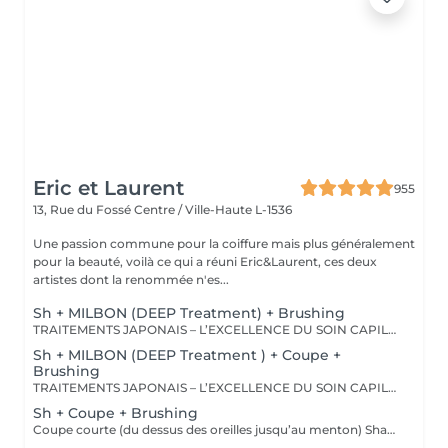
Eric et Laurent
955
13, Rue du Fossé
Centre / Ville-Haute L-1536
Une passion commune pour la coiffure mais plus généralement
pour la beauté, voilà ce qui a réuni Eric&Laurent, ces deux
artistes dont la renommée n'es...
Sh + MILBON (DEEP Treatment) + Brushing
TRAITEMENTS JAPONAIS – L’EXCELLENCE DU SOIN CAPILLAIRE Découvrez un univers de soins capillaires japonais haut de gamme, reconnus pour leur technologie avancée et leurs résultats exceptionnels. Des traitements sur-mesure conçus pour répondre aux besoins spécifiques de chaque chevelure : hydratation, réparation, discipline, cuir chevelu ou nutrition . Chaque traitement agit au cœur de la fibre capillaire pour révéler des cheveux visiblement plus sains, brillants et soyeux. -Nos différentes lignes de traitements : SMOOTH (Collagène) Pour les cheveux emmêlés, ternes ou difficiles à coiffer. • Démêle instantanément • Lisse la fibre capillaire • Apporte douceur et brillance • Toucher léger et soyeux REPAIR (CMADK / Kératine) Pour les cheveux sensibilisés, cassants ou très abîmés. • Répare intensément • Renforce la structure interne du cheveu • Reconstruit la fibre en profondeur • Redonne force et élasticité ANTI-FRIZZ (Céramides / 18-MEA) Pour les cheveux indisciplinés, sensibilisés à l’humidité. • Contrôle les frisottis • Réduit le volume excessif • Protège de l’humidité • Facilite le coiffage • Apporte souplesse et brillance SCALP (Hyaluron / Agents Purifiants) Pour rééquilibrer et purifier le cuir chevelu. Idéal en cas de démangeaisons, pellicules, sécheresse ou excès de sébum. • Apaise le cuir chevelu • Purifie en douceur • Rééquilibre la barrière protectrice naturelle • Favorise un environnement sain pour la pousse Veuillez noter : les tarifs peuvent varier selon la longueur des cheveux, la quantité de produit nécessaire et la complexité de la prestation. Supplément possible à partir de +15€. Pour toute demande spécifique, merci de nous contacter.
Sh + MILBON (DEEP Treatment ) + Coupe +
Brushing
TRAITEMENTS JAPONAIS – L’EXCELLENCE DU SOIN CAPILLAIRE Découvrez un univers de soins capillaires japonais haut de gamme, reconnus pour leur technologie avancée et leurs résultats exceptionnels. Des traitements sur-mesure conçus pour répondre aux besoins spécifiques de chaque chevelure : hydratation, réparation, discipline, cuir chevelu ou nutrition . Chaque traitement agit au cœur de la fibre capillaire pour révéler des cheveux visiblement plus sains, brillants et soyeux. -Nos différentes lignes de traitements : SMOOTH (Collagène) Pour les cheveux emmêlés, ternes ou difficiles à coiffer. • Démêle instantanément • Lisse la fibre capillaire • Apporte douceur et brillance • Toucher léger et soyeux REPAIR (CMADK / Kératine) Pour les cheveux sensibilisés, cassants ou très abîmés. • Répare intensément • Renforce la structure interne du cheveu • Reconstruit la fibre en profondeur • Redonne force et élasticité ANTI-FRIZZ (Céramides / 18-MEA) Pour les cheveux indisciplinés, sensibilisés à l’humidité. • Contrôle les frisottis • Réduit le volume excessif • Protège de l’humidité • Facilite le coiffage • Apporte souplesse et brillance SCALP (Hyaluron / Agents Purifiants) Pour rééquilibrer et purifier le cuir chevelu. Idéal en cas de démangeaisons, pellicules, sécheresse ou excès de sébum. • Apaise le cuir chevelu • Purifie en douceur • Rééquilibre la barrière protectrice naturelle • Favorise un environnement sain pour la pousse Veuillez noter : les tarifs peuvent varier selon la longueur des cheveux, la quantité de produit nécessaire et la complexité de la prestation. Supplément possible à partir de +15€. Pour toute demande spécifique, merci de nous contacter.
Sh + Coupe + Brushing
Coupe courte (du dessus des oreilles jusqu’au menton) Shampooing • Soin • Coupe • Brushing • Styling (Le soin est inclus dans le protocole de cette prestation. Le tarif n’est pas modifiable si la cliente choisit de ne pas le réaliser.) Tarif adapté selon les caractéristiques de la prestation.