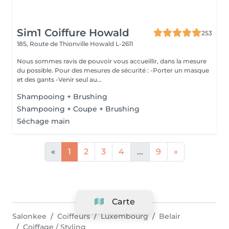
Sim1 Coiffure Howald
253
185, Route de Thionville
Howald L-2611
Nous sommes ravis de pouvoir vous accueillir, dans la mesure
du possible. Pour des mesures de sécurité : -Porter un masque
et des gants -Venir seul au...
Shampooing + Brushing
Shampooing + Coupe + Brushing
Séchage main
«
1
2
3
4
...
9
»
Carte
Salonkee
Coiffeurs
Luxembourg
Belair
Coiffage / Styling