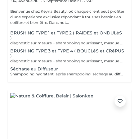
104, Avenue du Dix Septembre
Belair L-2550
Bienvenue chez Keyna Beauty, où chaque client peut profiter
d'une expérience exclusive répondant à tous ses besoins en
coiffure et bien-être. Dans not...
BRUSHING TYPE 1 et TYPE 2 ( RAIDES et ONDULéS
)
diagnostic sur mesure + shampooing nourrissant, masque hydratant ,coiffage sérum et fixation finale. Important: cheveux sans tresse ni noeuds à l'arrivée; tout noeuds ou tressage entraîne l'annulation et 50% de la prestation est retenu. Toute arrivée retardée de 15-30 minutes ou plus entraînera l'annulation automatique du rendez-vous.
BRUSHING TYPE 3 et TYPE 4 ( BOUCLéS et CRéPUS
)
diagnostic sur mesure + shampooing nourrissant, masque hydratant ,coiffage sérum et fixation finale. Important: cheveux sans tresse ni noeuds à l'arrivée; tout noeuds ou tressage entraîne l'annulation et 50% de la prestation est retenu. Toute arrivée retardée de 15-30 minutes ou plus entraînera l'annulation automatique du rendez-vous.
Séchage au Diffuseur
Shampooing hydratant, après shampooing ,séchage au diffuseur sérum et fixation finale. Important: cheveux sans tresse ni nud à l'arrivée; tout nud ou tressage entraîne l'annulation et 50% de la prestation est retenu. Toute arrivée retardée de 15-30 minutes ou plus entraînera l'annulation automatique du rendez-vous.