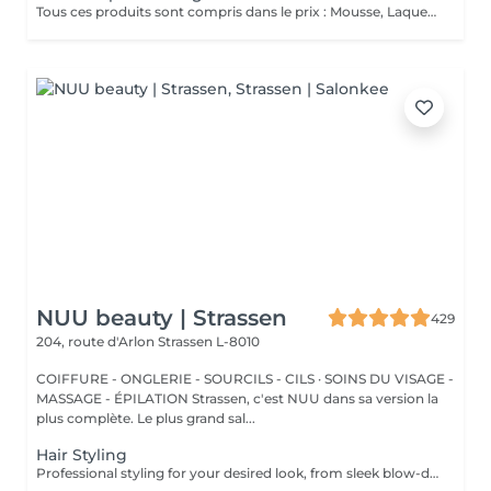
Tous ces produits sont compris dans le prix : Mousse, Laque, Gel, Soin démêlant, Shampoing spécifique. Tous les produits que nous utilisons sont des produits de qualité professionnelle.
NUU beauty | Strassen
429
204, route d'Arlon
Strassen L-8010
COIFFURE - ONGLERIE - SOURCILS - CILS · SOINS DU VISAGE -
MASSAGE - ÉPILATION Strassen, c'est NUU dans sa version la
plus complète. Le plus grand sal...
Hair Styling
Professional styling for your desired look, from sleek blow-dries to curls or waves. We start with a gentle wash in our comfortable Maletti chair, followed by blow-drying, straightening, or tonging. What we use: Dyson Pro tools that protect hair from excessive heat for a sleek finish. La Biosthétique products offer holistic care with natural ingredients for nourished hair and scalp. Brushes are sanitised via Sibel equipment to remove buildup and reduce bacteria for top hygiene. Simple, Moderate, Complex This grading reflects your hair's individual characteristics, such as texture, density, and length and is assessed by your hairdresser at the start of your visit. Not sure which to choose? We recommend booking Complex. The price will be adjusted after your consultation. Note: This is not related to the difficulty of haircuts or timing.