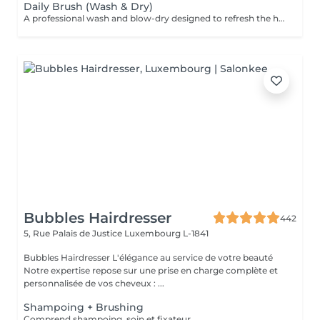
Daily Brush (Wash & Dry)
A professional wash and blow-dry designed to refresh the hair and leave it clean, smooth, and naturally polished. The service includes hair washing and drying with a hair dryer, creating a soft, effortless finish without structured styling. What we use: Dyson Pro tools that protect hair from excessive heat for a sleek finish. La Biosthétique products offer holistic care with natural ingredients for nourished hair and scalp. Brushes are sanitised via Sibel equipment to remove buildup and reduce bacteria for top hygiene. Simple, Moderate, Complex This grading reflects your hair's individual characteristics, such as texture, density, and length and is assessed by your hairdresser at the start of your visit. Not sure which to choose? We recommend booking Complex. The price will be adjusted after your consultation. Note: This is not related to the difficulty of haircuts or timing.
Bubbles Hairdresser
442
5, Rue Palais de Justice
Luxembourg L-1841
Bubbles Hairdresser L'élégance au service de votre beauté
Notre expertise repose sur une prise en charge complète et
personnalisée de vos cheveux : ...
Shampoing + Brushing
Comprend shampoing, soin et fixateur