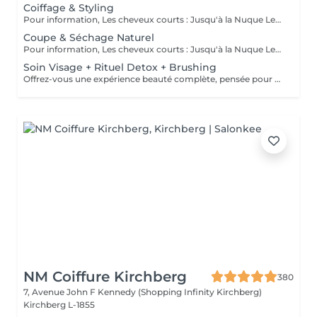
Coiffage & Styling
Pour information, Les cheveux courts : Jusqu'à la Nuque Les cheveux mi-longs : Jusqu'à l'épaule Les cheveux longs : En dessous de l'épaule Un supplément sera demandé pour les cheveux très longs, (jusqu'au milieu du dos)
Coupe & Séchage Naturel
Pour information, Les cheveux courts : Jusqu'à la Nuque Les cheveux mi-longs : Jusqu'à l'épaule Les cheveux longs : En dessous de l'épaule Un supplément sera demandé pour les cheveux très long, (jusqu'au milieu du dos)
Soin Visage + Rituel Detox + Brushing
Offrez-vous une expérience beauté complète, pensée pour prendre soin à la fois de votre peau, de vos cheveux et de votre bien-être global. Ce rituel débute par un soin visage personnalisé, visant à purifier, hydrater et raviver l'éclat de la peau. Les traits sont détendus, le teint est lumineux, la peau retrouve confort et fraîcheur. Il se poursuit par un rituel détox capillaire, conçu pour nettoyer le cuir chevelu en profondeur, éliminer les résidus accumulés et rééquilibrer la fibre capillaire. Les cheveux sont plus légers, brillants et revitalisés. L'expérience se termine par un brushing, pour sublimer la chevelure et prolonger cette sensation de bien-être et de mise en beauté. Un véritable moment de lâcher-prise, idéal pour se ressourcer, se recentrer et repartir avec une peau éclatante et des cheveux visiblement plus sains.
NM Coiffure Kirchberg
380
7, Avenue John F Kennedy (Shopping Infinity Kirchberg)
Kirchberg L-1855