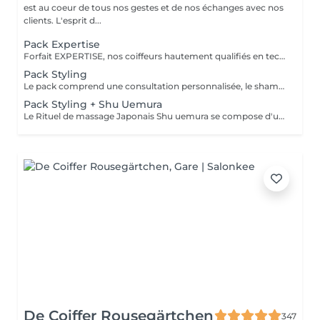
est au coeur de tous nos gestes et de nos échanges avec nos
clients. L'esprit d...
Pack Expertise
Forfait EXPERTISE, nos coiffeurs hautement qualifiés en technique anglo-saxonne, en formation continu et diplômés d’une académie anglaise à Paris. Vous offre une séance d’une heure avec votre coach en suivi beauté. Ce pack inclus : 1 h de prestation Un diagnostique personnalisé Shampoing spécifique Haircare Conditioner spécifique Produit de coiffage Coupe Styling Produit de finition
Pack Styling
Le pack comprend une consultation personnalisée, le shampooing et le conditionneur spécifiques REDKEN , le séchage et les produits de styling REDKEN * Tarifs à titre indicatifs à confirmer après la consultation personnalisée établit auprès de votre coiffeur/stylist/spécialiste * La direction se réserve le droit d’apporter des modifications pour le bon fonctionnement du salon
Pack Styling + Shu Uemura
Le Rituel de massage Japonais Shu uemura se compose d'un shampooing et d'un soin d'une durée de 30 minutes pour une relaxation une une réparation intense du cheveu et ensuite le pack styling
De Coiffer Rousegärtchen
347