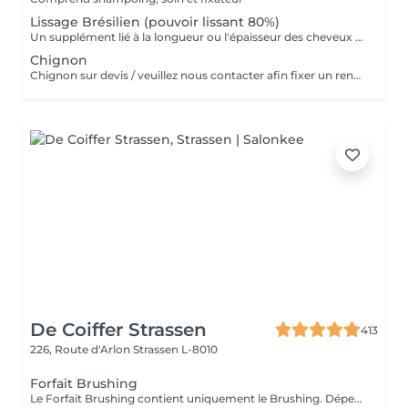
Lissage Brésilien (pouvoir lissant 80%)
Un supplément lié à la longueur ou l'épaisseur des cheveux (30€ à 500€) pourra s'ajouter au tarif du lissage brésilien. Un diagnostique gratuit sera systématiquement proposé en amont.»
Chignon
Chignon sur devis / veuillez nous contacter afin fixer un rendez-vous
De Coiffer Strassen
413
226, Route d'Arlon
Strassen L-8010
Forfait Brushing
Le Forfait Brushing contient uniquement le Brushing. Dépendant de la longueur des cheveux, le prix peut varier. En cas de questions veuillez appeler au +352 26 31 07 11.