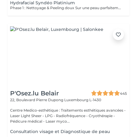
Hydrafacial Syndéo Platinium
Phase 1 : Nettoyage & Peeling doux Sur une peau parfaitement démaquillée, un nettoyage délicat élimine impuretés, excès de sébum et cellules mortes. Un peeling léger à base d'acides salicylique et glycolique désincruste les pores en profondeur et aide à prévenir les imperfections. Phase 2 : Extraction & Hydratation Grâce à la technologie brevetée Vortex-Fusion®, une aspiration douce retire points noirs et comédons tout en infusant des actifs hautement hydratants. La peau est instantanément plus nette, repulpée et éclatante. Phase 3 : Infusion, Protection & Détox Des sérums riches en antioxydants, peptides et acide hyaluronique régénèrent la peau, favorisant détoxification et rajeunissement cellulaire. Un drainage lymphatique complète le soin stimulant ainsi la circulation pour un effet détoxifiant et une peau visiblement revitalisée. Résultat : Une peau fraîche, lumineuse et parfaitement hydratée, sans rougeur, sans temps d'arrêt, simplement éclatante.
P'Osez.lu Belair
445
22, Boulevard Pierre Dupong
Luxembourg L-1430
Centre Medico-esthétique : Traitements esthétiques avancées -
Laser Light Sheer - LPG - Radiofréquence - Cryothérapie -
Pédicure médical - Laser myco...
Consultation visage et Diagnostique de peau