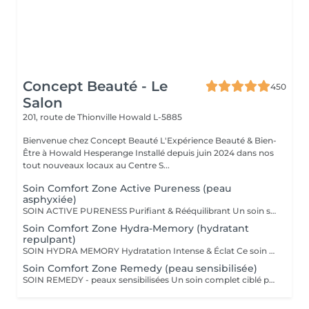
Concept Beauté - Le
450
Salon
201, route de Thionville
Howald L-5885
Bienvenue chez Concept Beauté L'Expérience Beauté & Bien-
Être à Howald Hesperange Installé depuis juin 2024 dans nos
tout nouveaux locaux au Centre S...
Soin Comfort Zone Active Pureness (peau
asphyxiée)
SOIN ACTIVE PURENESS Purifiant & Rééquilibrant Un soin spécifique profond qui désincruste et libère la peau de toutes ses impuretés. Grâce à l'action combinée des exfoliants et des extraits naturels purifiants, il aide à désobstruer les pores, réduire l'excès de sébum et retrouver un teint plus net et équilibré. Idéal pour retrouver une peau fraîche et matifiée, tout en douceur. SOINS DU VISAGE COMFORT ZONE Nos soins du visage utilisent les produits de la marque Comfort Zone, une référence en cosmétique professionnelle alliant science, nature et innovation. Formulés avec des ingrédients d'origine naturelle, sans silicones, parabènes ni huiles minérales, ces soins sont conçus pour respecter l'équilibre de la peau tout en offrant des résultats visibles et durables. Chaque soin est un véritable rituel de bien-être et d'efficacité, adapté aux besoins spécifiques de votre peau.
Soin Comfort Zone Hydra-Memory (hydratant
repulpant)
SOIN HYDRA MEMORY Hydratation Intense & Éclat Ce soin booste l'hydratation et recharge la peau en eau grâce à l'acide hyaluronique et aux extraits naturels hydratants. Sa texture fraîche et ultra-sensorielle désaltère immédiatement la peau et lui redonne souplesse, douceur et éclat. Parfait pour les peaux déshydratées ou fatiguées, en quête de confort et de fraîcheur. SOINS DU VISAGE COMFORT ZONE Nos soins du visage utilisent les produits de la marque Comfort Zone, une référence en cosmétique professionnelle alliant science, nature et innovation. Formulés avec des ingrédients d'origine naturelle, sans silicones, parabènes ni huiles minérales, ces soins sont conçus pour respecter l'équilibre de la peau tout en offrant des résultats visibles et durables. Chaque soin est un véritable rituel de bien-être et d'efficacité, adapté aux besoins spécifiques de votre peau.
Soin Comfort Zone Remedy (peau sensibilisée)
SOIN REMEDY - peaux sensibilisées Un soin complet ciblé pour tous les âges et tous les types de peau. Le point commun ? Une peau sensibilisée, fragilisée et inconfortable. Apaiser, calmer et soulager la peau des inflammations, tel est l'objectif de ce soin qui renforce la barrière protectrice de la peau pour lui apporter sérénité et confort. SOINS DU VISAGE COMFORT ZONE Nos soins du visage utilisent les produits de la marque Comfort Zone, une référence en cosmétique professionnelle alliant science, nature et innovation. Formulés avec des ingrédients d'origine naturelle, sans silicones, parabènes ni huiles minérales, ces soins sont conçus pour respecter l'équilibre de la peau tout en offrant des résultats visibles et durables. Chaque soin est un véritable rituel de bien-être et d'efficacité, adapté aux besoins spécifiques de votre peau.