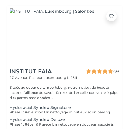
INSTITUT FAIA
456
27, Avenue Pasteur
Luxembourg L-2311
Située au coeur du Limpertsberg, notre institut de beauté
incarne l'alliance du savoir-faire et de l'excellence. Notre équipe
d'expertes passionnées ...
Hydrafacial Syndéo Signature
Phase 1 : Révélation Un nettoyage minutieux et un peeling doux libèrent la peau des impuretés, cellules mortes et excès de sébum. La peau respire à nouveau et retrouve sa douceur naturelle. Phase 2 : Purification & Hydratation La technologie brevetée Vortex-Fusion® aspire délicatement les impuretés tout en infusant des actifs hydratants puissants. Les pores sont nettoyés, la peau est fraîche, repulpée et lumineuse. Phase 3 : Régénération & Éclat Des sérums concentrés en antioxydants, peptides et acide hyaluronique réparent, protègent et revitalisent la peau. Le teint s'illumine, la texture s'affine et l'éclat est instantané. Résultat : Une peau nette, hydratée et rayonnante dès la première séance sans irritation, sans temps d'arrêt, simplement sublime.
Hydrafacial Syndéo Deluxe
Phase 1 : Réveil & Pureté Un nettoyage en douceur associé à un peeling délicat réveille l'éclat naturel de la peau, la libérant des impuretés et des cellules ternes. Phase 2 : Extraction & Hydratation La technologie brevetée Vortex-Fusion® purifie les pores tout en infusant des actifs hautement hydratants. La peau est fraîche, lisse et repulpée. Phase 3 : Régénération sur mesure Des sérums concentrés en antioxydants, peptides et acide hyaluronique régénèrent la peau tandis qu'un booster premium et la lumière LED viennent personnaliser le soin selon vos besoins spécifiques. Résultat : Une peau éclatante, détoxifiée et lumineuse dès la première séance, le glow Faia dans toute sa splendeur.