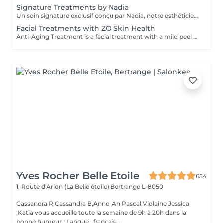
Signature Treatments by Nadia
Un soin signature exclusif conçu par Nadia, notre esthéticienne, spécialement dédié aux zones délicates du contour des yeux et du cou. Ce traitement procure une hydratation intense et améliore l'élasticité de la peau, contribuant à restaurer sa fermeté, sa souplesse et un aspect visiblement plus frais et revitalisé. Le soin aide à atténuer l'apparence des ridules, apporte un léger effet éclaircissant au contour des yeux et offre un effet liftant naturel pour un regard reposé et une apparence plus jeune. Une autre option associe ce soin intensif hydratant pour les yeux et le cou à un soin complet du visage, pour une expérience de beauté encore plus complète et des résultats optimaux.
Facial Treatments with ZO Skin Health
Anti-Aging Treatment is a facial treatment with a mild peel designed to restore hydration, smooth dry, rough texture, soften lines and strengthen skin to prevent future aging and skin damage. Redness Treatment is a facial treatment with a mild peel designed to calm skin and minimize symptoms associated with red, sensitized skin, including rosacea. Ultra Hydration Treatment is a facial treatment with a mild peel designed to soothe skin and restore hydration in dry, dehydrated skin. Skin Brightening Treatment is a facial treatment with a mild peel designed to target mild discoloration and restore a more even skin tone. Acne + Oil Control Treatment is a facial treatment with a mild peel to decongest pores, absorb excess surface oil, target blemishes and prevent future breakouts. Enzyme Facial Treatment is a gentle, effective facial treatment with enzymatic exfoliation to revive dull skin, replenish hydration, soothe skin and restore healthy skin barrier to strengthen skin. Stimulator Peel is the perfect lunchtime peel, gentle enough for all skin types. An effective blend of AHAs provide immediately healthier, glowing skin with no downtime. Added antioxidants and anti-irritants neutralize free radicals and calm the skin.
Yves Rocher Belle Etoile
654
1, Route d'Arlon (La Belle étoile)
Bertrange L-8050
Cassandra R,Cassandra B,Anne ,An Pascal,Violaine Jessica
,Katia vous accueille toute la semaine de 9h à 20h dans la
bonne humeur ! Langue : français,...