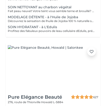
SOIN NETTOYANT au charbon végétal
Fait peau neuve!! Votre teint vous semble terne et brouillé? vous ressentez le besoin de nettoyer votre peau ?.Ce soin nettoyant s'adresse à vous. Il permettra de traiter votre peau sans la décaper. Purifié et detoxifiie votre visage retrouve un teint unifié, frais et lumineux. Une vraie bouffée d'oxygène pour votre peau !! Idéal pour les peaux mixtes à Grasses
MODELAGE DÉTENTE - à l'Huile de Jojoba
Découvrez la sensation de lhuile de Jojoba 100 % naturelle sur votre peau. Nourrie, votre peau retrouve tout son confort. Libéré de ses tensions grâce aux mains habiles de notre esthéticienne, votre visage est détendu. Bénéfices : Nourrie, votre peau retrouve tout son confort.
SOIN HYDRATANT - à L'Edulis
Profitez des fabuleux pouvoirs de leau cellulaire dEdulis, précieuse source dhydratation continue. Après la brumisation du Sérum concentré en eau cellulaire, le Masque Crème ressourçant se transforme en une texture soyeuse qui fond sur votre peau sous le délicat modelage de notre esthéticienne. Bénéfices : Gorgée deau, votre peau retrouve douceur, souplesse et éclat. Retrouvez le confort dune peau hydratée en continu.
Pure Elégance Beauté
627
276, route de Thionville
Howald L-5884