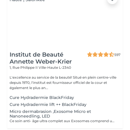
Institut de Beauté
597
Annette Weber-Krier
1, Rue Philippe II
Ville-Haute L-2340
L'excellence au service de la beauté! Situé en plein centre-ville
depuis 1970, l'institut est fournisseur officiel de la cour et
également le plus an...
Cure Hydradermie BlackFriday
Cure Hydradermie lift ++ BlackFriday
Micro dermabrasion ,Exosome Micro et
Nanoneedling, LED
Ce soin anti- âge ultra complet aux Exosomes comprend une microdermabrasion, un soin activateur Cold plasma, le microneedling avec des Exosomes, un masque feuille de collagène avec le nanoneedling, pour finaliser encore 15' de luminothérapie. Vous partirez avec votre sérum aux exosomes pour continuer le soin à domicile.