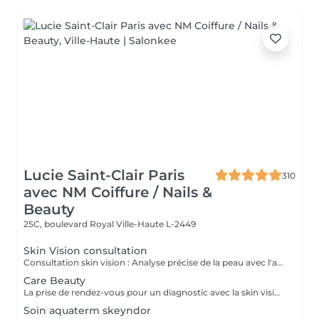
Lucie Saint-Clair Paris
310
avec NM Coiffure / Nails &
Beauty
25C, boulevard Royal
Ville-Haute L-2449
Skin Vision consultation
Consultation skin vision : Analyse précise de la peau avec l'appareil EF Skin Vision. Chaque peaux étant uniques, nous analysons l'ensemble des besoins de votre peau en apportant un diagnostic personnalisé. L'appareil de diagnostic effectue une analyse complète en se basant sur neuf paramètres spécifiques en déterminant l'identité de votre peau. La prise de rendez-vous pour un diagnostic avec la skin vision est obligatoire et gratuite avant la réalisation des protocoles Care.
Care Beauty
La prise de rendez-vous pour un diagnostic avec la skin vision est obligatoire et gratuite avant la réalisation de tous protocoles Care. - Soin Advanced clean Care : Votre peau est nettoyée en profondeur grâce à l'Ultra Scrubbeur. Ce soin permet d'éliminer les cellules mortes de la peau, les tâches pigmentaires et les toxines. Il stimule les cellules de la peau et améliore la texture de celle-ci. - Soin Expert : Le soin Expert est un soin manuel aux produits très actifs qui rendent le soin très efficace. Nous travaillerons en profondeur, pour répondre aux besoins spécifiques de votre peau. - Soin Advanced Glow : Soin visage oxygénant qui redonne de l'éclat eaux peaux les plus ternes. La peau est parfaitement nettoyé, le teint est ravivé par une double exfoliation. Elle est plus lisse et rayonnante grâce à l'Oxy-Booster. - Soin Advanced Youth : Association de deux technologies (l'Utra Scrubbeur et l'Oxy Booster) qui vont nous permettre de désintoxiquer et d'uniformiser votre teint. Votre peau est ravivée. - Soin Advanced anti-aging : Soin associant 2 technologies qui travaillent en symbiose et en profondeur (Sono Lifteur et l'Oxy Booster) sur les peaux fatiguées. Il permet de lutter contre les rides, le relâchement cutané et pour nos plus jeunes les cicatrices d'acné. - Soin High-tech : Ce soin exclusif réuni 4 technologies de pointes pour un résultat 100% efficace et sur mesure. Avec l'Ultra Scrubbeur les toxines sont éliminées, les tâches pigmentaires atténuées. Votre texture de peau est améliorée grâce à la stimulation du renouvellement cellulaire. Les principes actifs des produits pénètrent profondément grâce au Sono Lifteur. Celui-ci permet également d'agir sur les cicatrices d'acné. Le relâchement de la peau est atténué, l'ovale du visage est redessiné grâce au RF Tightener. L'Oxy Boosteur diminue les signes de fatigue de votre visage et du contour des yeux pour un effet lumineux. Le visage est visiblement plus jeune. La peau est plus ferme, plus lisse, plus rebondie. - Soin Eye Lift / soin des yeux : Soin intensif du contour des yeux. Le soin Eye Lift associé à un massage très efficace des points de pression permet d'atténuer poches et cernes. Vos rides sont lissées. Le regard est éclatant et les traces de fatigue sont éliminées.
Soin aquaterm skeyndor