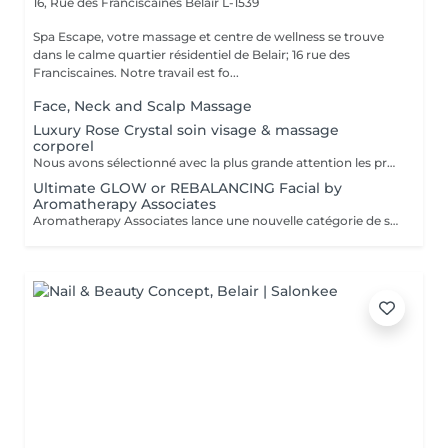
16, Rue des Franciscaines
Belair L-1539
Spa Escape, votre massage et centre de wellness se trouve
dans le calme quartier résidentiel de Belair; 16 rue des
Franciscaines. Notre travail est fo...
Face, Neck and Scalp Massage
Luxury Rose Crystal soin visage & massage
corporel
Nous avons sélectionné avec la plus grande attention les produits lauréats Organic Pharmacy, pour faire de votre rituel spa un moment luxueux et unique. Ces soins pour la peau et bien-être du corps portent cette expérience à un tout autre niveau. Des ingrédients entièrement biologiques sont utilisés pour étancher la soif d'hydratation, de purification et de nutrition de votre peau. Pendant ce moment de détente et de sérénité, laissez-vous choyer par un massage facial par drainage lymphatique aux cristaux de rose, et retrouvez un visage plus sculpté et un teint rosé et éclatant. Le massage corporel qui accompagne ce soin en fait une expérience zen totale.
Ultimate GLOW or REBALANCING Facial by
Aromatherapy Associates
Aromatherapy Associates lance une nouvelle catégorie de soins pour la peau qui répond de manière unique aux besoins de l'esprit et de la peau. La formule contient un complexe spécial d'huiles essentielles, de plantes actives et de technologie Skin Stress Relief. S'appuyant sur près de 40 ans d'expertise en matière de spa et d'aromathérapie et bien connue pour ses produits optimisés et axés sur les résultats, cette expérience est conçue pour soutenir les défenses naturelles de la peau et combattre le stress d'un mode de vie trépidant. Idéal pour les personnes à la peau sèche ou sensible.