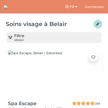
FR
Connexion
Soins visage
à
Belair
Filtre
à
Belair
Spa Escape
289