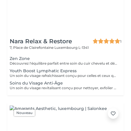
Nara Relax & Restore
1
7, Place de Clairefontaine
Luxembourg L-1341
Zen Zone
Découvrez l'équilibre parfait entre soin du cuir chevelu et détente du haut du corps. Ce rituel bien-être associe un Head Spa de 60 minutes à un Massage Dos & Épaules Office Syndrome de 30 minutes pour relâcher les tensions, apaiser l'esprit et procurer une profonde sensation de bien-être. Comprend : Head Spa 60 min Massage Dos & Épaules Office Syndrome 30 min
Youth Boost Lymphatic Express
Un soin du visage rafraîchissant conçu pour celles et ceux qui souhaitent obtenir des résultats visibles en peu de temps. Nettoyage, exfoliation et soins ciblés contribuent à révéler un teint frais, lumineux et revitalisé. Un drainage lymphatique du visage peut être intégré sur demande.
Soins du Visage Anti-Âge
Un soin du visage revitalisant conçu pour nettoyer, exfolier et nourrir la peau tout en favorisant un teint frais et éclatant. Associant des produits de soin soigneusement sélectionnés à des techniques de massage relaxantes du visage, ce traitement laisse la peau douce, rafraîchie et parfaitement soignée.
Nouveau