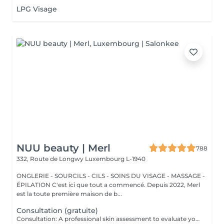
LPG Visage
NUU beauty | Merl
788
332, Route de Longwy
Luxembourg L-1940
ONGLERIE - SOURCILS - CILS - SOINS DU VISAGE - MASSAGE -
ÉPILATION C'est ici que tout a commencé. Depuis 2022, Merl
est la toute première maison de b...
Consultation (gratuite)
Consultation: A professional skin assessment to evaluate your skin condition, discuss your concerns, and recommend the most suitable treatments and home care routine. Consultation&First Procedure: A professional skin assessment to evaluate your skin condition, discuss your concerns, and recommend the most suitable treatments and home care routine. Followed by a customised treatment designed to address your skin's immediate needs. The price will depend on the type of procedure.