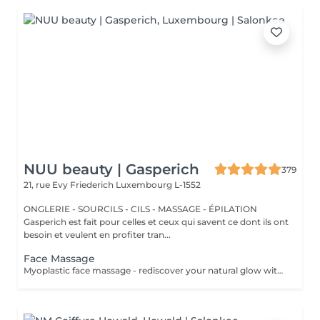
NUU beauty | Gasperich
379
21, rue Evy Friederich
Luxembourg L-1552
ONGLERIE - SOURCILS - CILS - MASSAGE - ÉPILATION
Gasperich est fait pour celles et ceux qui savent ce dont ils ont
besoin et veulent en profiter tran...
Face Massage
Myoplastic face massage - rediscover your natural glow with the deeply rejuvenating myoplastic face massage. This unique technique works not only on the surface of your skin but also on the deeper layers of muscles and fascia. Through precise, sculpting movements, it releases tension, improves circulation, and restores elasticity. The result? A lifted, defined, and radiant look that feels as refreshing as it appears. Every session is like a reset for your face leaving you looking youthful, relaxed, and glowing with vitality. Express Facial Massage is designed for those who value their time while expecting visible, refined results. This 30-minute lifting massage focuses on precise muscle stimulation to restore facial tone, improve skin firmness, and redefine the natural facial contour. The treatment helps reduce visible signs of fatigue while stimulating microcirculation, allowing the skin to regain a fresh, radiant, and naturally healthy glow. Perfect as an additional boost to your body massage for complete relaxation and rejuvenation. Important: This treatment is available only as an add-on to any body massage and cannot be booked as a standalone service.