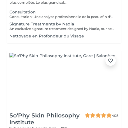
plus complète. Le plus grand sal...
Consultation
Consultation: Une analyse professionnelle de la peau afin d'évaluer son état, de discuter de vos préoccupations et de recommander les traitements ainsi que la routine de soins à domicile les plus adaptés. Consultation & Premier Soin: Une analyse professionnelle de la peau afin d'évaluer son état, de discuter de vos préoccupations et de recommander les traitements ainsi que la routine de soins à domicile les plus adaptés. Suivie d'un soin personnalisé conçu pour répondre aux besoins immédiats de votre peau. Le prix dépendra du type de procédure réalisée.
Signature Treatments by Nadia
An exclusive signature treatment designed by Nadia, our aesthetician, for the delicate eye and neck area. It delivers intensive hydration and improves skin elasticity, helping to restore firmness, smoothness, and a visibly refreshed appearance. The treatment helps reduce the appearance of fine lines, provides a gentle brightening effect around the eyes, and creates a natural lifting result for a more rested and youthful look. Another combination is eye- and neck-intensive hydration with a full facial treatment. This combination is ideal for clients seeking full-face care and an instantly refreshed, healthy look.
Nettoyage en Profondeur du Visage
So'Phy Skin Philosophy
408
Institute