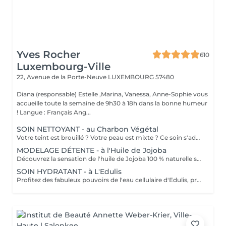
Yves Rocher
610
Luxembourg-Ville
22, Avenue de la Porte-Neuve
LUXEMBOURG 57480
Diana (responsable) Estelle ,Marina, Vanessa, Anne-Sophie vous
accueille toute la semaine de 9h30 à 18h dans la bonne humeur
! Langue : Français Ang...
SOIN NETTOYANT - au Charbon Végétal
Votre teint est brouillé ? Votre peau est mixte ? Ce soin s'adresse à vous. Votre peau est nettoyée par une exfoliation douce, sous vapeur, complétée par une extraction des comédons. Pour finir, l'application d'un masque purifie la zone médiane (front, nez, menton), et hydrate le reste de votre visage. Bénéfices : Detoxifié et hydraté, votre visage retrouve un teint unifié, frais et lumineux.
MODELAGE DÉTENTE - à l'Huile de Jojoba
Découvrez la sensation de l'huile de Jojoba 100 % naturelle sur votre peau. Nourrie, votre peau retrouve tout son confort. Libéré de ses tensions grâce aux mains habiles de notre esthéticienne, votre visage est détendu. Bénéfices : Nourrie, votre peau retrouve tout son confort.
SOIN HYDRATANT - à L'Edulis
Profitez des fabuleux pouvoirs de l'eau cellulaire d'Edulis, précieuse source d'hydratation continue. Après la brumisation du Sérum concentré en eau cellulaire, le Masque Crème ressourçant se transforme en une texture soyeuse qui fond sur votre peau sous le délicat modelage de notre esthéticienne. Bénéfices : Gorgée d'eau, votre peau retrouve douceur, souplesse et éclat. Retrouvez le confort dune peau hydratée en continu.