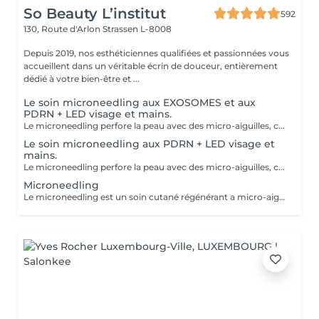
So Beauty L’institut
592
130, Route d'Arlon
Strassen L-8008
Depuis 2019, nos esthéticiennes qualifiées et passionnées vous
accueillent dans un véritable écrin de douceur, entièrement
dédié à votre bien-être et ...
Le soin microneedling aux EXOSOMES et aux
PDRN + LED visage et mains.
Le microneedling perfore la peau avec des micro-aiguilles, créant des micro-canaux qui permettent à un sérum actif (PDRN ou exosomes) de pénétrer en profondeur dans le derme. C'est ce qu'on appelle un soin « biostimulateur » : on ne remplit pas, on stimule la peau pour qu'elle se régénère elle-même. L'association des exosomes et du PDRN (Polydésoxyribonucléotide) est une révolution anti-âge. Il représente le protocole de régénération cutanée le plus avancé en médecine esthétique. Cette synergie permet de stimuler le renouvellement cellulaire de façon accélérée, d'atténuer les cicatrices et de lifter le teint sans chirurgie. C'est une synergie régénératrice puissante, ces deux actifs maximisent la réparation tissulaire et l'éclat du teint. Idéale pour les peaux: matures , avec des dommages solaires importants, des cicatrices, une perte de fermeté. Soin plus puissant que le PDRN . Pour optimiser les effets du soin, nous appliquerons la lumière LED sur le visage. Profitez, également, d'un traitement anti-âge à la lumière Led pour les mains.
Le soin microneedling aux PDRN + LED visage et
mains.
Le microneedling perfore la peau avec des micro-aiguilles, créant des micro-canaux qui permettent à un sérum actif (PDRN ou exosomes) de pénétrer en profondeur dans le derme. C'est ce qu'on appelle un soin « biostimulateur » : on ne remplit pas, on stimule la peau pour qu'elle se régénère elle-même. Tandis que le sérum PDRN pénètre profondément pour stimuler la réparation cellulaire, accélérer la cicatrisation et booster la production de collagène. Pour optimiser les effets du soin, nous appliquerons la lumière LED sur le visage. Profitez, également, d'un traitement anti-âge à la lumière Led pour les mains.
Microneedling
Le microneedling est un soin cutané régénérant a micro-aiguilles permettant de réduire les signes de l'âge et de raviver l'éclat de votre peau, il aide aussi a effacer les traces d'acné, les cicatrices. Un véritable soin qui resserre les pores dilatés , lisse la peau, estimes les rides et ridules grâce au sérum à l'acide hyaluronique. + LED visage et mains