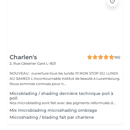
Charlen's
992
2, Rue Glesener
Gare L-1631
NOUVEAU : ouverture tous les lundis !!!! NON STOP DU LUNDI
AU SAMEDI L'incontournable institut de beauté à Luxembourg.
Nous sommes connues pour n...
Microblading / shading dernière technique poil à
poil
Nos microblading sont fait avec des pigments reformulés depuis la loi du 4 janvier 2022 faites nous confiance nous travaillons avec les meilleures marques sur le marché ne vous inquiétez pas pour la couleur et technique on regardera ensemble sur place :) l'épilation au fil est incluse
Mix microblading microshading ombrage
Microshading / blading fait par charlene