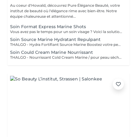
Au coeur d'Howald, découvrez Pure Élégance Beauté, votre
institut de beauté où l'élégance rime avec bien-être. Notre
équipe chaleureuse et attentionné...
Soin Format Express Marine Shots
Vous avez pas le temps pour un soin visage ? Voici la solution un soin express de 30 minutes.
Soin Source Marine Hydratant Repulpant
THALGO - Hydra Fortifiant Source Marine Boostez votre peau avec la technologie du masque LED : un soin haute performance qui stimule , traite et illumine votre teint dès la première séance
Soin Could Cream Marine Nourrissant
THALGO - Nourrissant Cold Cream Marine / pour peau sèche Boostez votre peau avec la technologie du masque LED : un soin haute performance qui stimule , traite et illumine votre teint dès la première séance