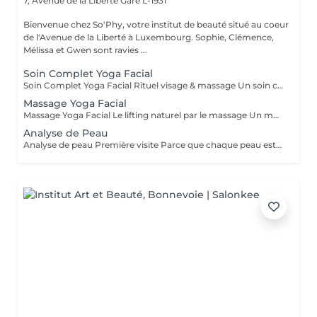
7, Avenue de la Liberté
Gare L-1931
Bienvenue chez So'Phy, votre institut de beauté situé au coeur
de l'Avenue de la Liberté à Luxembourg. Sophie, Clémence,
Mélissa et Gwen sont ravies ...
Soin Complet Yoga Facial
Soin Complet Yoga Facial Rituel visage & massage Un soin complet qui associe les étapes essentielles d'un soin du visage à la puissance du Massage Yoga Facial. Après un nettoyage en profondeur, une exfoliation et un travail ciblé de la peau, le massage vient stimuler les muscles, relancer les circulations et relâcher les tensions du visage. Ce rituel se poursuit par l'application de soins adaptés afin d'hydrater, rééquilibrer et révéler l'éclat naturel de votre peau. Le visage paraît plus lisse, plus lumineux et naturellement redessiné. Un soin idéal pour celles et ceux qui souhaitent allier efficacité, relaxation et résultats visibles. Comme chaque soin chez So'Phy, le protocole est adapté en fonction des besoins de votre peau.
Massage Yoga Facial
Massage Yoga Facial Le lifting naturel par le massage Un massage du visage dynamique et profond qui stimule les muscles et relance les circulations pour redessiner les contours du visage. Grâce à des manuvres expertes et à l'utilisation d'outils spécifiques comme le Gua Sha et les Mushrooms, ce soin agit à la fois sur la tonicité de la peau et la détente des tensions faciales. Il permet de lisser les traits, d'illuminer le teint et de révéler un visage plus reposé et naturellement sculpté. Un soin idéal pour celles et ceux qui recherchent un effet visible, tout en profitant d'un moment de relâchement profond. Comme chaque soin chez So'Phy, le massage est adapté en fonction des besoins de votre peau et des tensions observées.
Analyse de Peau
Analyse de peau Première visite Parce que chaque peau est unique, toute première visite commence par une analyse approfondie. Ce diagnostic permet de comprendre l'état de votre peau, ses besoins réels et les déséquilibres éventuels, afin d'adapter votre soin de manière précise et personnalisée. À l'aide d'un appareil de diagnostic et de l'expertise de votre Skin Coach, nous prenons le temps d'observer, d'échanger et de vous guider vers les solutions les plus adaptées. Ce premier rendez-vous est une étape essentielle pour vous offrir des soins réellement efficaces et des résultats durables.