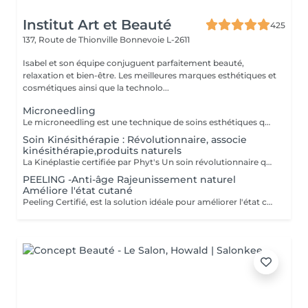
Institut Art et Beauté
425
137, Route de Thionville
Bonnevoie L-2611
Isabel et son équipe conjuguent parfaitement beauté,
relaxation et bien-être. Les meilleures marques esthétiques et
cosmétiques ainsi que la technolo...
Microneedling
Le microneedling est une technique de soins esthétiques qui stimule naturellement la production de collagène et d'élastine. Améliorer la texture de la peau Réduire les pores dilatés Atténuer les ridules Diminuer les cicatrices d'acné ou les taches pigmentaires Une technique douce et efficace, adaptée à tous les types de peau. Utilisation de sérums professionnels pour un résultat optimal Conseil personnalisé avant chaque séance. Offrez à votre peau un teint plus lisse, uniforme et lumineux
Soin Kinésithérapie : Révolutionnaire, associe
kinésithérapie,produits naturels
La Kinéplastie certifiée par Phyt's Un soin révolutionnaire qui associe kinésithérapie et produits naturels pour une approche douce et efficace de la beauté. Utilise des techniques manuelles et des produits bio pour stimuler en profondeur, sans produits chimiques ni interventions invasives Chaque séance est spécialement conçue pour répondre à vos besoins uniques, ciblant les fascias et les muscles pour une solution sur-mesure qui s'adapte parfaitement à votre peau. Oxygénation et Régénération : Stimulez la circulation sanguine et la régénération cellulaire pour améliorer l'élasticité et la fermeté de votre peau, la rendant visiblement plus jeune et tonique. Résultats Immédiats : Obtenez des effets visibles dès la première séance avec un raffermissement et une tonification notables. Chaque soin est conditionné en ampoules individuelles pour assurer une hygiène parfaite, une fraîcheur optimale à chaque application et une utilisation précise des doses. Esthéticiennes Fatima Lisete Marie Francesca La Kinéplastie certifiée par Phyt's est bien plus qu'un simple soin offrant des résultats concrets pour la santé. Offrez-vous ce moment de bien-être pour révéler une peau revitalisée et éclatante.
PEELING -Anti-âge Rajeunissement naturel
Améliore l'état cutané
Peeling Certifié, est la solution idéale pour améliorer l'état cutané et lutter efficacement contre les signes du vieillissement. Ce soin avancé associe la puissance des ingrédients naturels à la rigueur des produits biologiques pour offrir des résultats visibles et durables. Certification BIO : Profitez de produits certifiés bio, garantissant une formulation respectueuse de votre peau et de l'environnement, tout en vous assurant une qualité irréprochable. Ingrédients naturels : Enrichi en actifs naturels, ce peeling favorise le renouvellement cellulaire, affine le grain de peau et améliore la texture cutanée pour un teint plus uniforme et éclatant. Ampoules individuelles : Chaque soin est conditionné en ampoules individuelles pour garantir une hygiène optimale, une fraîcheur parfaite à chaque application, et une précision dans l'utilisation des doses. Esthéticiennes Lisete Marie Francesca Mirza Déborah Une routine régulière de soins contribue à maintenir l'élasticité, la fermeté et l'éclat de votre peau, tout en prévenant les signes du vieillissement prématuré. Chaque soin que vous apportez à votre peau est un pas vers une beauté durable et naturellement rajeunie. Offrez à votre peau le meilleur de la nature avec le Peeling et découvrez une peau revitalisée et éclatante !