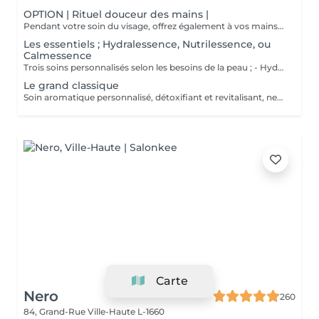
OPTION | Rituel douceur des mains |
Pendant votre soin du visage, offrez également à vos mains un moment de douceur grâce à un gommage délicat, un masque nourrissant sous gants et un petit massage relaxant.
Les essentiels ; Hydralessence, Nutrilessence, ou
Calmessence
Trois soins personnalisés selon les besoins de la peau ; - Hydralessence : soin pour peaux déshydratées - Nutrilessence : soin pour peaux dénutries, sèches à très sèches - Calmessence : soin pour peaux sensibles, avec rougeurs
Le grand classique
Soin aromatique personnalisé, détoxifiant et revitalisant, nettoyage profond en 5 phases.
Carte
Nero
260
84, Grand-Rue
Ville-Haute L-1660