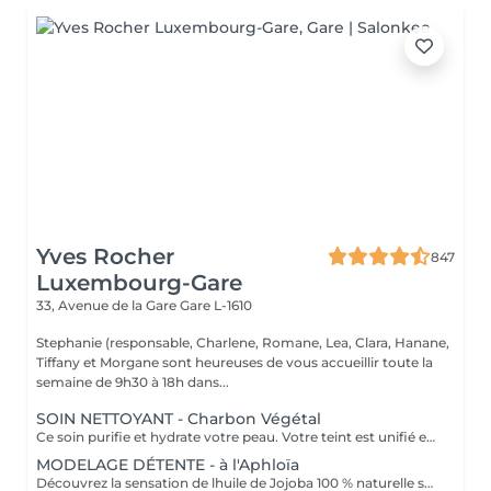
Yves Rocher
847
Luxembourg-Gare
33, Avenue de la Gare
Gare L-1610
Stephanie (responsable, Charlene, Romane, Lea, Clara, Hanane,
Tiffany et Morgane sont heureuses de vous accueillir toute la
semaine de 9h30 à 18h dans...
SOIN NETTOYANT - Charbon Végétal
Ce soin purifie et hydrate votre peau. Votre teint est unifié et lumineux, grâce à l' alliance du Charbon Végétal et de l'édulis
MODELAGE DÉTENTE - à l'Aphloïa
Découvrez la sensation de lhuile de Jojoba 100 % naturelle sur votre peau. Nourrie, votre peau retrouve tout son confort. Libéré de ses tensions grâce aux mains habiles de notre esthéticienne, votre visage est détendu. Bénéfices : Nourrie, votre peau retrouve tout son confort.