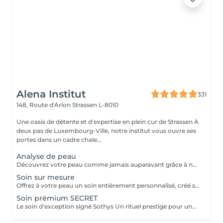
Alena Institut
331
148, Route d'Arlon
Strassen L-8010
Une oasis de détente et d'expertise en plein cur de Strassen À
deux pas de Luxembourg-Ville, notre institut vous ouvre ses
portes dans un cadre chale...
Analyse de peau
Découvrez votre peau comme jamais auparavant grâce à notre diagnostic cutané avancé. À l'aide d'un analyseur professionnel et de l'oeil expert de votre esthéticienne, nous évaluons différents paramètres essentiels tels que l'hydratation, le sébum, la profondeur des rides , l'état de votre barrière cutané et beaucoup d'autre mesures afin d'obtenir une vision précise de l'état de votre peau. Cette analyse nous permet de cibler vos besoins réels et de vous orienter vers les soins et les produits les plus adaptés pour optimiser vos résultats. Un véritable point de départ pour construire une routine beauté efficace et personnalisée. Diagnostic offert lorsqu'il est réalisé dans le cadre d'un soin ou à l'achat de produits.
Soin sur mesure
Offrez à votre peau un soin entièrement personnalisé, créé sur mesure par votre experte Sothys selon ses besoins du moment. Grâce à un analyseur professionnel et à l'il expert de votre esthéticienne, nous évaluons différents paramètres essentiels : hydratation, sébum, profondeur des rides, état de la barrière cutanée et bien d'autres mesures. Ce diagnostic précis permet d'identifier les besoins réels de votre peau et d'adapter chaque étape du soin : nettoyage profond, exfoliation ciblée, modelage expert, masque haute performance et sélection d'actifs Sothys selon votre objectif hydratation, éclat, apaisement, anti-âge ou pureté. Un seul soin, des milliers de possibilités, pour rééquilibrer votre peau et révéler un teint plus lumineux, plus lisse et plus uniforme dès la première séance. Un véritable point de départ pour construire une routine beauté efficace, avec des soins et des produits parfaitement adaptés à votre peau.
Soin prémium SECRET
Le soin d'exception signé Sothys Un rituel prestige pour une transformation visible de la peau et une expérience sensorielle incomparable. Ce soin d'exception combine des manoeuvres expertes Sothys, des textures nobles, un double modelage visage sur-mesure et un masque haute performance pour lisser, repulper et illuminer intensément la peau. Grâce à une séquence unique de gestes précis et enveloppants, le Rituel Secret offre un moment de lâcher-prise total et des résultats visibles dès la première séance : peau éclatante, lissée, revitalisée et profondément nourrie. Un soin rare, élégant, pensé pour les clientes exigeantes qui recherchent : - une expérience prémium, - des résultats anti-âge visibles rapidement, - un moment d'exception, hors du temps, réservé aux instituts experts Sothys.