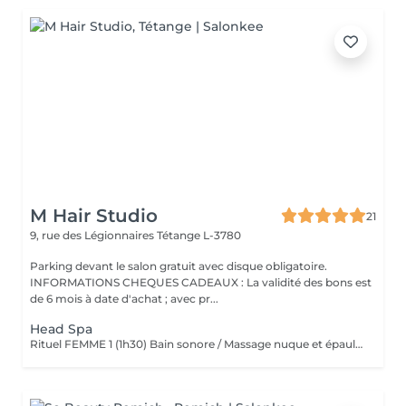
M Hair Studio
21
9, rue des Légionnaires
Tétange L-3780
Parking devant le salon gratuit avec disque obligatoire.
INFORMATIONS CHEQUES CADEAUX : La validité des bons est
de 6 mois à date d'achat ; avec pr...
Head Spa
Rituel FEMME 1 (1h30) Bain sonore / Massage nuque et épaules / Massage cuir chevelu (avec outils) / Gommage cuir chevelu / Cascade d'eau / Shampooing / Soin / masque / Bain / vapeur / Séchage Rituel FEMME 2 (2h00) Bain sonore / Points de pression avec pochons (aux herbes aromatiques) / Soin visage (nettoyage, gommage, masque en tissu hydratant, crème de jour) / Massage buste et épaules / Massage visage / masque quartz rose / Massage cuir chevelu (avec outils) / Gommage cuir chevelu / Cascade d'eau / Shampooing / Soin / masque / Bain vapeur aromathérapie / Détente bras, mains / Luminothérapie* / Séchage Rituel HOMME (1h15) Bain sonore / Massage visage, nuque et épaules / Massage cuir chevelu (avec outils) / Gommage cuir chevelu / Cascade d'eau / Shampooing / Bain vapeur aromathérapie / Lotion tonique énergisante / Séchage