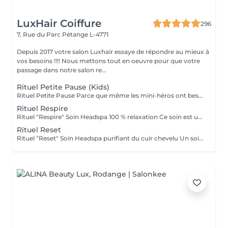
LuxHair Coiffure
296
7, Rue du Parc
Pétange L-4771
Depuis 2017 votre salon Luxhair essaye de répondre au mieux à
vos besoins !!!! Nous mettons tout en oeuvre pour que votre
passage dans notre salon re...
Rituel Petite Pause (Kids)
Rituel Petite Pause Parce que même les mini-héros ont besoin de souffler ! Un moment tout doux pour que les enfants apprennent à se poser, se détendre et dire bye-bye au stress (même petit !). Avec un massage câlin du cuir chevelu, des papouilles légères et un soin tout frais pour des cheveux qui sentent bon la liberté. Un soin rigolo et relax, parfait pour que les petits se sentent comme des champions du chill ! Bienfaits : détente garantie, cuir chevelu tout propre, et surtout, plein de sourires ! Durée : 45 min Séchage naturel offert en fin de soin.
Rituel Respire
Rituel "Respire" Soin Headspa 100 % relaxation Ce soin est une invitation à lâcher prise. À travers un massage crânien lent, fluide et profond, les tensions accumulées s'évanouissent, les pensées s'apaisent, le corps se relâche. La gestuelle est inspirée des techniques japonaises de relaxation, pour favoriser la circulation et éveiller une sensation de calme intérieur immédiat. Bienfaits : apaisement du système nerveux, relâchement musculaire, sensation de légèreté mentale. 1h15 brushing ou séchage naturel offert en fin de soin.
Rituel Reset
Rituel "Reset" Soin Headspa purifiant du cuir chevelu Un soin pensé comme un redémarrage. Grâce à une gestuelle précise et des produits détoxifiants, ce rituel libère le cuir chevelu des toxines, impuretés et excès de sébum. Il relance la microcirculation, apporte une vraie sensation de fraîcheur et rééquilibre le terrain capillaire. Idéal pour retrouver un cuir chevelu sain et réactiver la vitalité naturelle des cheveux. Bienfaits : nettoyage profond, sensation de légèreté, meilleure oxygénation, base saine pour la repousse. 1h30 Diagnostic personnalisé + brushing ou séchage naturel inclus.