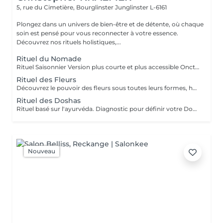
5, rue du Cimetière, Bourglinster
Junglinster L-6161
Plongez dans un univers de bien-être et de détente, où chaque
soin est pensé pour vous reconnecter à votre essence.
Découvrez nos rituels holistiques,...
Rituel du Nomade
Rituel Saisonnier Version plus courte et plus accessible Onction d'huile d'aloès-vera-argan-dattier, gommage aux pépins de fraise et poudre d'ananas, cataplasme au rhassoul, bain de vapeur citron vert-menthe, shampooing citron vert-lavande-ylang-ylang, masque Néroli-ciste ladanifère-menthe avec massage de la tête, cascade, pulvérisation faciale hydrolat de fleur d'oranger
Rituel des Fleurs
Découvrez le pouvoir des fleurs sous toutes leurs formes, huiles végétales, essentielles, infusions etc Un moment de poésie, qui vous laissera sans voix.. Véritable moment de relaxation complète. Sauna infrarouge, Massage shiatsu, bol d'air jacquier, douche. Onction d'huiles précieuses, hammam crânien, facial et respiratoire, bains rythmés avec méditation guidée, exercices de sophrologie, shampooing, pose de masque et massage crânien, rituel de la cascade, rinçage à l'infusion de plantes et pulvérisation faciale aux hydrolats qui clôturent le soin. Ne comprend pas le séchage des cheveux.
Rituel des Doshas
Rituel basé sur l'ayurvéda. Diagnostic pour définir votre Doshas dominant afin de le rééquilibrer En plus des rituels complets -Diagnostic -Application d'huiles chaudes -Application cataplasmes ayurvédiques (cuir chevelu & cheveux)
Nouveau