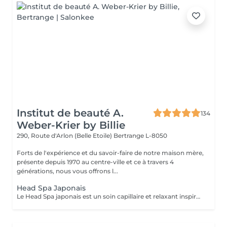
Institut de beauté A.
134
Weber-Krier by Billie
290, Route d'Arlon (Belle Etoile)
Bertrange L-8050
Forts de l'expérience et du savoir-faire de notre maison mère,
présente depuis 1970 au centre-ville et ce à travers 4
générations, nous vous offrons l...
Head Spa Japonais
Le Head Spa japonais est un soin capillaire et relaxant inspiré des rituels de bien-être japonais. Alliant techniques de massage du cuir chevelu, soins purifiants et hydratants, il cible à la fois la santé des cheveux et l'apaisement de l'esprit. Grâce à des mouvements précis et à des produits naturels, ce rituel libère les tensions, améliore la circulation sanguine et stimule la croissance capillaire. Idéal pour ceux qui recherchent un moment de détente profonde et des cheveux revitalisés, le Head Spa japonais apporte fraîcheur, équilibre et éclat des racines aux pointes.