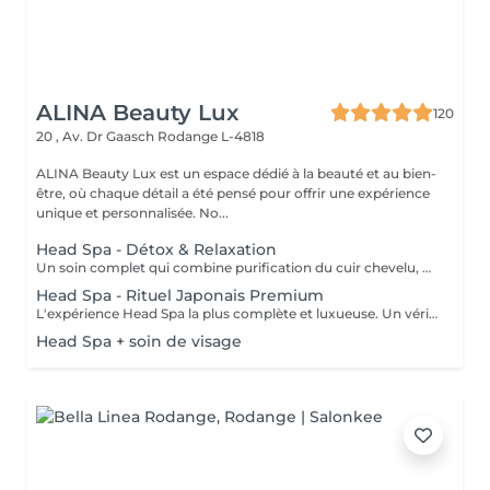
ALINA Beauty Lux
120
20 , Av. Dr Gaasch
Rodange L-4818
ALINA Beauty Lux est un espace dédié à la beauté et au bien-
être, où chaque détail a été pensé pour offrir une expérience
unique et personnalisée. No...
Head Spa - Détox & Relaxation
Un soin complet qui combine purification du cuir chevelu, détoxification et massage relaxant. Inspiré des techniques japonaises, il élimine les impuretés, oxygène la peau et favorise la croissance des cheveux. Le visage se détend, l'esprit s'apaise et le cuir chevelu respire à nouveau.
Head Spa - Rituel Japonais Premium
L'expérience Head Spa la plus complète et luxueuse. Un véritable rituel japonais qui associe aromathérapie, massages profonds. Un moment d'équilibre, d'énergie et de renaissance pour le corps et l'esprit.
Head Spa + soin de visage