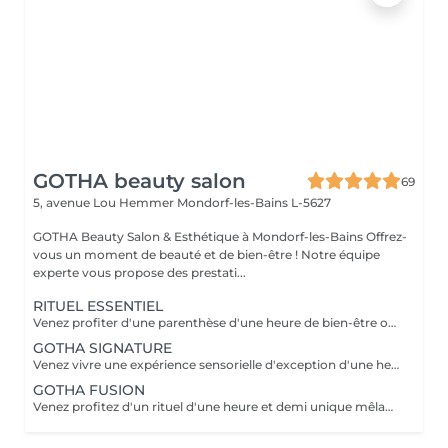
GOTHA beauty salon
69
5, avenue Lou Hemmer
Mondorf-les-Bains L-5627
GOTHA Beauty Salon & Esthétique à Mondorf-les-Bains Offrez-
vous un moment de beauté et de bien-être ! Notre équipe
experte vous propose des prestati...
RITUEL ESSENTIEL
Venez profiter d'une parenthèse d'une heure de bien-être où cuir chevelu et cheveux sont sublimés grâce à des soins personnalisés. Laissez-vous guider dans une première immersion douce et profondément relaxante.
GOTHA SIGNATURE
Venez vivre une expérience sensorielle d'exception d'une heure et demi, où chaque geste vous enveloppe dans un lâcher-prise absolu. Laissez-vous porter par un rituel profond, alliant détente, raffinement et évasion.
GOTHA FUSION
Venez profitez d'un rituel d'une heure et demi unique mêlant head spa et soin du visage pour une harmonie parfaite entre éclat et relaxation. Laissez-vous transporter dans une expérience enveloppante, où le corps et l'esprit se relâchent pleinement.