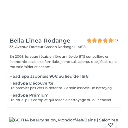
Bella Linea Rodange
123
33, Avenue Docteur Gaasch
Rodange L-4818
En 2006, lorsque j'étais en 1ère année de BTS conseillère en
économie sociale et familiale, je me suis aperçu que j'étais dans
ma voie 'aider et accom...
Head Spa Japonais 90€ au lieu de 119€
HeadSpa Découverte
Un premier pas vers la détente. Ce soin associe un nettoyage doux du cuir chevelu à un massage relaxant qui stimule la circulation et libère les tensions. Idéal pour découvrir l'expérience Head Spa et profiter d'un moment de bien-être immédiat.
HeadSpa Prémium
Un rituel plus complet qui associe nettoyage du cuir chevelu, massage profond et soins spécifiques adaptés à vos besoins (hydratation, apaisement, vitalité). L'utilisation de vapeur permet de renforcer l'efficacité des soins et d'apporter une relaxation encore plus intense.