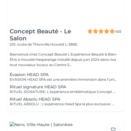
Concept Beauté - Le
455
Salon
201, route de Thionville
Howald L-5885
Bienvenue chez Concept Beauté L'Expérience Beauté & Bien-
Être à Howald Hesperange Installé depuis juin 2024 dans nos
tout nouveaux locaux au Centre S...
Évasion HEAD SPA
EVASION HEAD SPA est une première immersion dans l'univers du Head Spa. Ce rituel découverte vous invite à relâcher les tensions accumulées grâce à un massage du cuir chevelu associé à une expérience sensorielle autour de l'eau et à un soin adapté. Idéal pour découvrir les bienfaits du Head Spa et s'offrir un véritable moment de détente. Coiffage ou brushing inclus. DECOUVREZ NOTRE UNIVERS HEAD SPA, une expérience unique alliant relaxation profonde, soin du cuir chevelu et beauté du cheveu. Inspirés des rituels de bien-être japonais, nos soins Head Spa sont conçus pour procurer un véritable moment de déconnexion tout en prenant soin de vos cheveux et de votre cuir chevelu. Chaque rituel associe des techniques de massage relaxantes, un travail autour de l'eau, des soins professionnels adaptés et se termine par un coiffage ou un brushing afin que vous repartiez détendue et sublimée. Accordez-vous une parenthèse hors du temps et choisissez le rituel qui correspond à vos envies.
Rituel signature HEAD SPA
RITUEL SIGNATURE: L'expérience emblématique Concept Beauté. Un rituel complet alliant bien-être, soin du cuir chevelu, beauté du cheveu et coiffage personnalisé. DECOUVREZ NOTRE UNIVERS HEAD SPA, une expérience unique alliant relaxation profonde, soin du cuir chevelu et beauté du cheveu. Inspirés des rituels de bien-être japonais, nos soins Head Spa sont conçus pour procurer un véritable moment de déconnexion tout en prenant soin de vos cheveux et de votre cuir chevelu. Chaque rituel associe des techniques de massage relaxantes, un travail autour de l'eau, des soins professionnels adaptés et se termine par un coiffage ou un brushing afin que vous repartiez détendue et sublimée. Accordez-vous une parenthèse hors du temps et choisissez le rituel qui correspond à vos envies.
Rituel Absolu HEAD SPA
RITUEL ABSOLU : L'expérience Head Spa la plus exclusive. Un voyage sensoriel profond associant relaxation intense, soins experts et mise en beauté complète des cheveux. DECOUVREZ NOTRE UNIVERS HEAD SPA, une expérience unique alliant relaxation profonde, soin du cuir chevelu et beauté du cheveu. Inspirés des rituels de bien-être japonais, nos soins Head Spa sont conçus pour procurer un véritable moment de déconnexion tout en prenant soin de vos cheveux et de votre cuir chevelu. Chaque rituel associe des techniques de massage relaxantes, un travail autour de l'eau, des soins professionnels adaptés et se termine par un coiffage ou un brushing afin que vous repartiez détendue et sublimée. Accordez-vous une parenthèse hors du temps et choisissez le rituel qui correspond à vos envies.