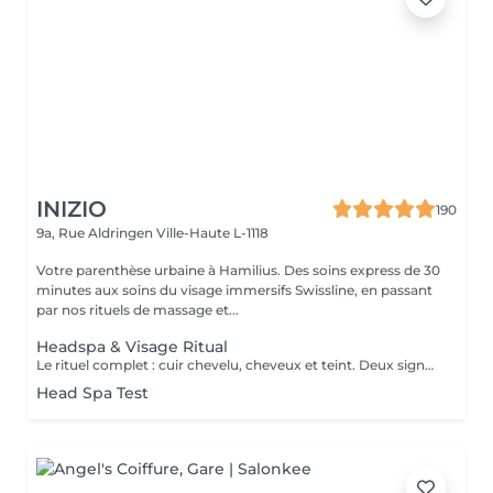
INIZIO
190
9a, Rue Aldringen
Ville-Haute L-1118
Votre parenthèse urbaine à Hamilius. Des soins express de 30
minutes aux soins du visage immersifs Swissline, en passant
par nos rituels de massage et...
Headspa & Visage Ritual
Le rituel complet : cuir chevelu, cheveux et teint. Deux signatures suisse-italienne, une cabine privée. Deux heures de bien-être complet, qui réunissent nos deux rituels signatures dans la même cabine privée. La séance s'ouvre par le rituel headspa complet de 90 minutes diagnostic personnalisé du cuir chevelu, protocole en quatre étapes avec Hylis, la marque professionnelle italienne créée à Trévise puis se prolonge par un soin du visage sur mesure avec Swissline, la maison de skincare suisse fondée en 1989, célébrée dans le monde entier pour ses formules à base de collagène dédiées à la longévité de la peau, en exclusivité chez Inizio au Luxembourg. Deux traditions scientifiques, deux collaborations exclusives, un seul moment continu de restauration. La séance se conclut par un brushing soigné. Notre expérience bien-être la plus complète, pensée pour celles et ceux qui souhaitent vraiment sortir du rythme du quotidien. Inclus : rituel headspa Hylis complet, soin du visage Swissline personnalisé, brushing.
Head Spa Test