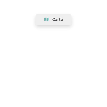
Carte
Société
Support
Équipe
&
Carrières
Référencer votre salon
Légal
Exercer le droit de rétractation
Conditions Générales