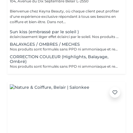
104, Avenue du Dix Septembre
Belair L-2550
Bienvenue chez Keyna Beauty, où chaque client peut profiter
d'une expérience exclusive répondant à tous ses besoins en
coiffure et bien-être. Dans not...
Sun kiss (embrassé par le soleil )
éclaircissement léger effet éclairci par le soleil. Nos produits sont formulés sans PPD ni ammoniaque et renferment des ingrédients d'origine naturelle comme l'aloe vera, le miel, le beurre de karité et la grenade. VEUILLEZ SÉLECTIONNER LE COIFFAGE PAR LA SUITE DE VOTRE RÉSERVATION SVP
BALAYAGES / OMBRES / MECHES
Nos produits sont formulés sans PPD ni ammoniaque et renferment des ingrédients d'origine naturelle comme l'aloe vera, le miel, le beurre de karité et la grenade. VEUILLEZ SÉLECTIONNER LE COIFFAGE PAR LA SUITE DE VOTRE RÉSERVATION SVP
CORRECTION COULEUR (Highlights, Balayage,
Ombré)
Nos produits sont formulés sans PPD ni ammoniaque et renferment des ingrédients d'origine naturelle comme l'aloe vera, le miel, le beurre de karité et la grenade. VEUILLEZ SÉLECTIONNER LE COIFFAGE PAR LA SUITE DE VOTRE RÉSERVATION SVP