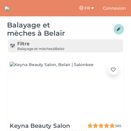
FR
Connexion
Balayage et
mèches
à
Belair
Filtre
Balayage et mèches
à
Belair
Keyna Beauty Salon
385