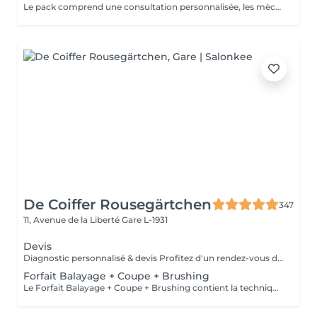
Le pack comprend une consultation personnalisée, les mèches avec les produits LOREAL PROFESSIONNEL, shampooing et conditionneur spécifiques REDKEN, la coupe IGORANCE, ( finition sur cheveux sec), le séchage et les produits de styling REDKEN. * Tarifs à titre indicatifs à confirmer après la consultation personnalisée établit auprès de votre coiffeur/stylist/spécialiste * La direction se réserve le droit d’apporter des modifications pour le bon fonctionnement du salon
De Coiffer Rousegärtchen
347
11, Avenue de la Liberté
Gare L-1931
Devis
Diagnostic personnalisé & devis Profitez d'un rendez-vous dédié pour échanger sur votre projet, recevoir des conseils personnalisés et obtenir un devis sur mesure. Le montant du rendez-vous sera déduit lors de la réalisation de votre prestation.
Forfait Balayage + Coupe + Brushing
Le Forfait Balayage + Coupe + Brushing contient la technique Balayage, un coulage (pour donner le bon reflet au Balayage), Olaplex, une Coupe et un Brushing. Dépendant de la quantité de produit utilisée ou de la longueur des cheveux, le prix peut varier. En cas de questions veuillez appeler au +352 26 35 02 89.