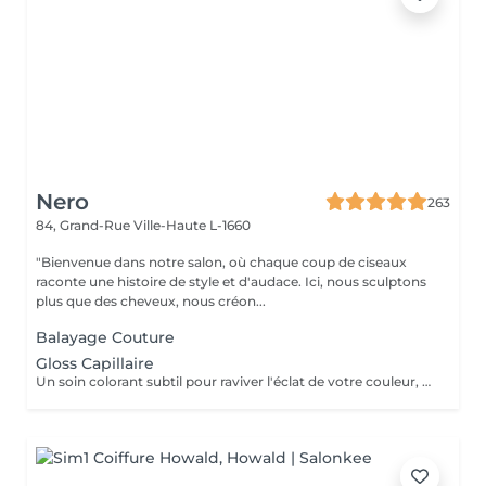
Nero
263
84, Grand-Rue
Ville-Haute L-1660
"Bienvenue dans notre salon, où chaque coup de ciseaux
raconte une histoire de style et d'audace. Ici, nous sculptons
plus que des cheveux, nous créon...
Balayage Couture
Gloss Capillaire
Un soin colorant subtil pour raviver l'éclat de votre couleur, neutraliser les reflets indésirables et prolonger la tenue de votre teinte. Résultat immédiat : une chevelure lumineuse, unifiée et pleine de vie.