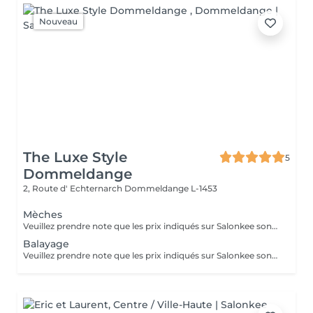
Nouveau
The Luxe Style
5
Dommeldange
2, Route d' Echternarch
Dommeldange L-1453
Mèches
Veuillez prendre note que les prix indiqués sur Salonkee sont communiqués à titre informatif et s'entendent de base. Ces derniers sont susceptibles de varier selon le diagnostic réalisé à votre arrivée au salon et l'expertise du professionnel à qui vous confiez votre beauté. Dans tous les cas, un devis précis vous sera proposé et toutes réalisations de prestations seront effectuées avec votre accord. Un grand merci d'avance pour votre compréhension. Au plaisir de vous recevoir très vite.
Balayage
Veuillez prendre note que les prix indiqués sur Salonkee sont communiqués à titre informatif et s'entendent de base. Ces derniers sont susceptibles de varier selon le diagnostic réalisé à votre arrivée au salon et l'expertise du professionnel à qui vous confiez votre beauté. Dans tous les cas, un devis précis vous sera proposé et toutes réalisations de prestations seront effectuées avec votre accord. Un grand merci d'avance pour votre compréhension. Au plaisir de vous recevoir très vite.