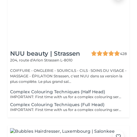
NUU beauty | Strassen
428
204, route d'Arlon
Strassen L-8010
COIFFURE - ONGLERIE - SOURCILS - CILS · SOINS DU VISAGE -
MASSAGE - ÉPILATION Strassen, c'est NUU dans sa version la
plus complète. Le plus grand sal...
Complex Colouring Techniques (Half Head)
IMPORTANT: First time with us for a complex colouring service? We kindly recommend booking a consultation first, so we can assess your hair condition, discuss your colour goals, and create the best plan for your desired result. Complex Colouring Techniques These are advanced methods like Air Touch, Balayage, Highlights, Mesh, and Shatush that create multi-dimensional, natural-looking colour with soft transitions. Perfect if you want low-maintenance highlights that blend seamlessly and grow out gracefully without harsh lines. Your stylist will recommend the best one during the consultation based on your hair and desired result. All our colouring services use La Biosthétique products. La Biosthétique uses up to 90% of natural ingredients; it prioritises complete 360-degree care, with scalp health at the foundation of beautiful hair. We use Dyson Pro tools that protect your hair from excessive heat and deliver a sleek, polished finish. All brushes are sanitised with Sibel equipment, which effectively removes hair, product buildup, and impurities while reducing bacteria on the brush surface to maintain high hygiene standards for every client. For a more defined final look, a haircut can be added as an add-on. Simple, Moderate, Complex This grading reflects your hair's individual characteristics, such as texture, density, and length and is assessed by your hairdresser at the start of your visit. Not sure which to choose? We recommend booking Complex. The price will be adjusted after your consultation. Note: This is not related to the difficulty of service or timing.
Complex Colouring Techniques (Full Head)
IMPORTANT: First time with us for a complex colouring service? We kindly recommend booking a consultation first, so we can assess your hair condition, discuss your colour goals, and create the best plan for your desired result. Complex Colouring Techniques These are advanced methods like Air Touch, Balayage, Highlights, Mesh, and Shatush that create multi-dimensional, natural-looking colour with soft transitions. Perfect if you want low-maintenance highlights that blend seamlessly and grow out gracefully without harsh lines. Your stylist will recommend the best one during the consultation based on your hair and desired result. All our colouring services use La Biosthétique products. La Biosthétique uses up to 90% of natural ingredients; it prioritises complete 360-degree care, with scalp health at the foundation of beautiful hair. We use Dyson Pro tools that protect your hair from excessive heat and deliver a sleek, polished finish. All brushes are sanitised with Sibel equipment, which effectively removes hair, product buildup, and impurities while reducing bacteria on the brush surface to maintain high hygiene standards for every client. For a more defined final look, a haircut can be added as an add-on. Simple, Moderate, Complex This grading reflects your hair's individual characteristics, such as texture, density, and length and is assessed by your hairdresser at the start of your visit. Not sure which to choose? We recommend booking Complex. The price will be adjusted after your consultation. Note: This is not related to the difficulty of service or timing.