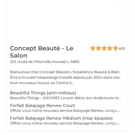
Concept Beauté - Le
455
Salon
201, route de Thionville
Howald L-5885
Bienvenue chez Concept Beauté L'Expérience Beauté & Bien-
Être à Howald Hesperange Installé depuis juin 2024 dans nos
tout nouveaux locaux au Centre S...
Beautiful Things (anti-métaux)
Beautiful Things – DAVINES Le soin détox qui révèle toute la beauté de vos cheveux. Le soin Beautiful Things de DAVINES est un traitement professionnel spécialement conçu pour les cheveux poreux, sensibilisés ou ayant subi des services techniques (coloration, mèches, balayage...). Ses bienfaits : ✨ Neutralise les métaux présents dans la fibre capillaire et déposés par l'eau. 🎨 Préserve l'éclat et prolonge la tenue de la couleur. 💪 Renforce et améliore la qualité de la fibre capillaire. 🌿 Réduit la porosité pour un cheveu plus uniforme. 🌟 Apporte douceur, brillance et une meilleure résistance aux agressions. Idéal pour : ✔ Les cheveux colorés. ✔ Les cheveux méchés ou décolorés. ✔ Les cheveux poreux, sensibilisés ou fragilisés. ✔ Préparer le cheveu avant une coloration ou prolonger les résultats après un service technique. Le résultat : Des cheveux plus sains, plus forts, une couleur plus lumineuse et durable, et une fibre visiblement transformée dès la première application. Ce soin est particulièrement recommandé pour toutes les clientes qui réalisent régulièrement des colorations ou des mèches et qui souhaitent préserver la beauté et la santé de leurs cheveux sur le long terme.
Forfait Balayage Renew Court
Offrez-vous notre nouveau service Balayage Renew, conçu pour vous sublimer . -Diagnostic personnalisé : Nos experts analysent votre type de cheveux, votre couleur et vos besoins spécifiques. -Technique de balayage sur mesure : Nous appliquons un balayage adapté à votre chevelure pour un résultat naturel, lumineux et sur-mesure, en parfaite harmonie avec votre teint et vos préférences. -Reconstruction profonde : Après la coloration, vos cheveux profitent d'un soin de reconstruction intense pour renforcer et hydrater chaque mèche, redonnant souplesse et brillance à votre chevelure. -Coupe et coiffage personnalisés : Une coupe et un coiffage final et à votre style, viennent sublimer votre nouveau look. -Conseils de routine à domicile "Le tarif peut faire l'objet d'un supplément personnalisé en fonction de la technique, du temps nécessaire, de la longueur et de l'épaisseur des cheveux. Un devis précis vous sera proposé lors du diagnostic en début de rendez-vous."
Forfait Balayage Renew Médium (max épaules)
Offrez-vous notre nouveau service Balayage Renew, conçu pour vous sublimer . -Diagnostic personnalisé : Nos experts analysent votre type de cheveux, votre couleur et vos besoins spécifiques. -Technique de balayage sur mesure : Nous appliquons un balayage adapté à votre chevelure pour un résultat naturel, lumineux et sur-mesure, en parfaite harmonie avec votre teint et vos préférences. -Reconstruction profonde : Après la coloration, vos cheveux profitent d'un soin de reconstruction intense pour renforcer et hydrater chaque mèche, redonnant souplesse et brillance à votre chevelure. -Coupe et coiffage personnalisés : Une coupe et un coiffage final et à votre style, viennent sublimer votre nouveau look. -Conseils de routine à domicile "Le tarif peut faire l'objet d'un supplément personnalisé en fonction de la technique, du temps nécessaire, de la longueur et de l'épaisseur des cheveux. Un devis précis vous sera proposé lors du diagnostic en début de rendez-vous."