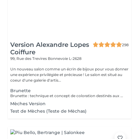
Version Alexandre Lopes
298
Coiffure
99, Rue des Trevires
Bonnevoie L-2628
Un nouveau salon comme un écrin de bijoux pour vous donner
une expérience privilégiée et précieuse ! Le salon est situé au
coeur d'une galerie d'artis...
Brunette
Brunette : technique et concept de coloration destinés aux cheveux bruns et châtains, mettant en valeur la profondeur, la brillance et la dimension des cheveux. Peut inclure des nuances chaudes, froides ou illuminées, offrant un résultat sophistiqué, naturel et élégant. Très utilisée dans les transformations modernes comme le brun illuminé, chocolat, café et les tons cendrés. Le service comprend : les mèches, le traitement, la tonalisation et la finalisation.
Mèches Version
Test de Mèches (Teste de Mèchas)