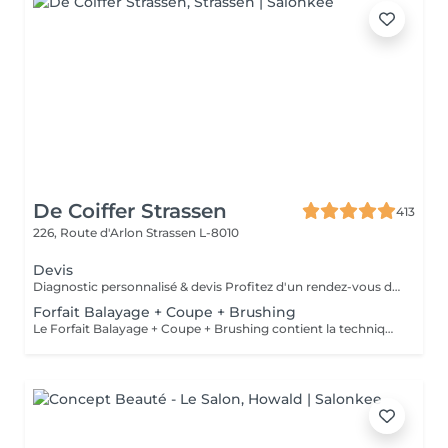
De Coiffer Strassen
413
226, Route d'Arlon
Strassen L-8010
Devis
Diagnostic personnalisé & devis Profitez d'un rendez-vous dédié pour échanger sur votre projet, recevoir des conseils personnalisés et obtenir un devis sur mesure. Le montant du rendez-vous sera déduit lors de la réalisation de votre prestation.
Forfait Balayage + Coupe + Brushing
Le Forfait Balayage + Coupe + Brushing contient la technique Balayage, un coulage (pour donner le bon reflet au Balayage), Olaplex, une Coupe et un Brushing. Dépendant de la quantité de produit utilisée ou de la longueur des cheveux, le prix peut varier. En cas de questions veuillez appeler au +352 26 35 02 89.