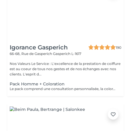
Igorance Gasperich
190
66-68, Rue de Gasperich
Gasperich L-1617
Nos Valeurs Le Service : L'excellence de la prestation de coiffure
est au coeur de tous nos gestes et de nos échanges avec nos
clients. L'esprit d...
Pack Homme + Coloration
Le pack comprend une consultation personnalisée, la coloration avec les produits LOREAL PROFESSIONNEL , shampooing et conditionneur spécifiques REDKEN , la coupe IGORANCE ( finitions sur cheveux secs) , les produits de styling REDKEN * Tarifs à titre indicatifs à confirmer après la consultation personnalisée établit auprès de votre coiffeur/stylist/spécialiste * La direction se réserve le droit d’apporter des modifications pour le bon fonctionnement du salon