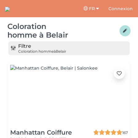
FR
Connexion
Coloration
homme
à
Belair
Filtre
Coloration homme
à
Belair
Manhattan Coiffure
167