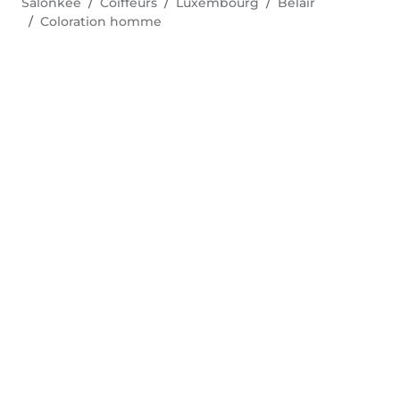
Salonkee
Coiffeurs
Luxembourg
Belair
Coloration homme