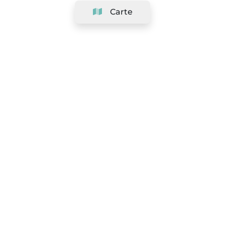
Carte
Société
Support
Équipe
&
Carrières
Référencer votre salon
Légal
Exercer le droit de rétractation
Conditions Générales
Politique de protection des données