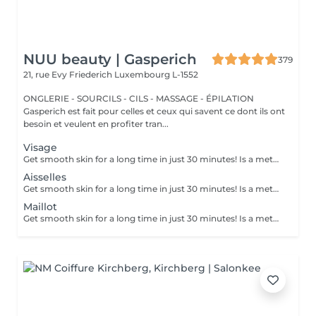
NUU beauty | Gasperich
379
21, rue Evy Friederich
Luxembourg L-1552
ONGLERIE - SOURCILS - CILS - MASSAGE - ÉPILATION
Gasperich est fait pour celles et ceux qui savent ce dont ils ont
besoin et veulent en profiter tran...
Visage
Get smooth skin for a long time in just 30 minutes! Is a method of hair removal when your hair is pulled out with warm wax with the hair follicle. How is wax epilation done? - preparation (the beautician applies a special antiseptic lotion to the skin) - wax is applied (the wax mixture is heated to a certain temperature, after which it is applied to the skin using a wooden stick) - depilation (after the wax hardens the beautician removes the wax strips with hair using sharp movements) - wax residue are removed (wax residues are cleaned off and aloe vera cream is applied) Age restrictions: recommended to do from 14 years. Post procedure recommendations: recommended to do not take hot bath, do not visit sauna, do not swim in the pool for 12 hours after the procedure - it can cause irritation. Frequency: once in 4 weeks.
Aisselles
Get smooth skin for a long time in just 30 minutes! Is a method of hair removal when your hair is pulled out with warm wax with the hair follicle. How is wax epilation done? - preparation (the beautician applies a special antiseptic lotion to the skin) - wax is applied (the wax mixture is heated to a certain temperature, after which it is applied to the skin using a wooden stick) - depilation (after the wax hardens the beautician removes the wax strips with hair using sharp movements) - wax residue are removed (wax residues are cleaned off and aloe vera cream is applied) Age restrictions: recommended to do from 14 years. Post procedure recommendations: recommended to do not take hot bath, do not visit sauna, do not swim in the pool for 12 hours after the procedure - it can cause irritation. Frequency: once in 4 weeks.
Maillot
Get smooth skin for a long time in just 30 minutes! Is a method of hair removal when your hair is pulled out with warm wax with the hair follicle. How is wax epilation done? - preparation (the beautician applies a special antiseptic lotion to the skin) - wax is applied (the wax mixture is heated to a certain temperature, after which it is applied to the skin using a wooden stick) - depilation (after the wax hardens the beautician removes the wax strips with hair using sharp movements) - wax residue are removed (wax residues are cleaned off and aloe vera cream is applied) Age restrictions: recommended to do from 14 years. Post procedure recommendations: recommended to do not take hot bath, do not visit sauna, do not swim in the pool for 12 hours after the procedure - it can cause irritation. Frequency: once in 4 weeks.