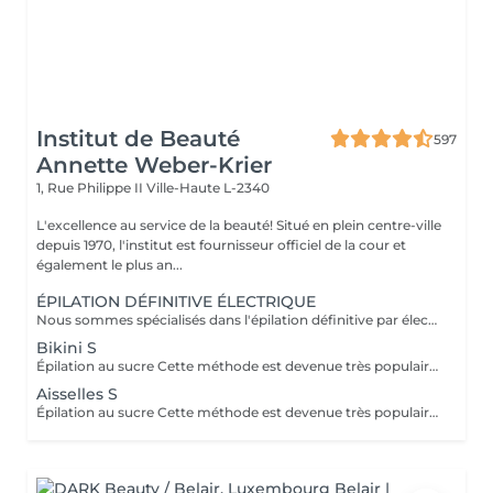
Institut de Beauté
597
Annette Weber-Krier
1, Rue Philippe II
Ville-Haute L-2340
L'excellence au service de la beauté! Situé en plein centre-ville
depuis 1970, l'institut est fournisseur officiel de la cour et
également le plus an...
ÉPILATION DÉFINITIVE ÉLECTRIQUE
Nous sommes spécialisés dans l'épilation définitive par électrolyse depuis 1970. Cette méthode d'épilation définitive est incontestée. L'électrolyse permet l'élimination définitive des cellules responsables de la pousse des poils en insérant un filament dans le follicule pileux et en appliquant un courant à grande vitesse adapté au poil et à la région cible. Toutes les couleurs de peau et de cheveux et toutes les régions peuvent être traitées efficacement et sans compromis.
Bikini S
Épilation au sucre Cette méthode est devenue très populaire dans notre institut. La pâte de sucre est 100% naturelle. Elle est basée sur des recettes millénaires du Moyen Orient et contient exclusivement de l'eau et du sucre, sans aucune substance chimique, aromatique ou colorante. La pâte est hypoallergénique et ne provoque pas d'irritation de la peau. Elle s'applique sur toutes les zones. La pâte est massée à l'intérieur du follicule, elle enveloppe les poils, les entoure et les lubrifie. L'extraction est faite dans le sens naturel de la croissance du poil. Dans le follicule il ne reste pas de poil cassé. Cette technique ne provoque pas de rougeur ni d'irritation de la peau. Avantage non-négligeable est le fait qu'il ne faut pas avoir une certaine longueur de poils comme avec la cire, le sucre enlève efficacement des poils très courts. Le sucre se retire sans bandes. Nous suggérons cette méthode aussi aux ados pour leurs premières épilations et aux personnes désirant une épilation intégrale, car nettement moins douloureuse que la cire.
Aisselles S
Épilation au sucre Cette méthode est devenue très populaire dans notre institut. La pâte de sucre est 100% naturelle. Elle est basée sur des recettes millénaires du Moyen Orient et contient exclusivement de l'eau et du sucre, sans aucune substance chimique, aromatique ou colorante. La pâte est hypoallergénique et ne provoque pas d'irritation de la peau. Elle s'applique sur toutes les zones. La pâte est poussée à l'intérieur du follicule, elle enveloppe les poils, les entoure et les lubrifie. L'extraction est fait dans le sens naturel de la croissance du poil. Dans le follicule il ne reste pas de poil cassé. Cette technique ne provoque pas de rougeur ni d'irritation de la peau. Avantage non-négligeable est le fait qu'il ne faut pas avoir une certaine longueur de poils comme avec la cire, le sucre enlève efficacement des poils très courts. Le sucre se retire sans bandes. Nous suggérons cette méthode aussi aux ados pour leurs premières épilations et aux personnes désirant une épilation intégrale, car nettement moins douloureuse que la cire.