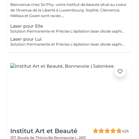
Bienvenue chez So'Phy, votre institut de beauté situé au coeur
de l'Avenue de la Liberté à Luxembourg. Sophie, Clémence,
Mélissa et Gwen sont ravies ...
Laser pour Elle
Solution Permanente et Précise L'épilation laser diode saphir est une méthode efficace et durable pour éliminer les poils de manière permanente. Ce traitement utilise un faisceau de lumière ciblant la mélanine dans les follicules pileux, offrant des résultats durables et une réduction significative de la repousse. Le laser diode saphir est connu pour sa précision, sa rapidité et son confort, grâce à un système de refroidissement de la peau. Il est idéal pour des zones comme le visage, les jambes, les aisselles ou le bikini, pour une peau lisse, soyeuse et sans poils. Avant de prendre rendez-vous merci de consulter notre politique de rendez-vous sur la page d'accueil.
Laser pour Lui
Solution Permanente et Précise L'épilation laser diode saphir est une méthode efficace et durable pour éliminer les poils de manière permanente. Ce traitement utilise un faisceau de lumière ciblant la mélanine dans les follicules pileux, offrant des résultats durables et une réduction significative de la repousse. Le laser diode saphir est connu pour sa précision, sa rapidité et son confort, grâce à un système de refroidissement de la peau. Il est idéal pour des zones comme le visage, les jambes, les aisselles ou le bikini, pour une peau lisse, soyeuse et sans poils. Avant de prendre rendez-vous merci de consulter notre politique de rendez-vous sur la page d'accueil.
Institut Art et Beauté
425
137, Route de Thionville
Bonnevoie L-2611