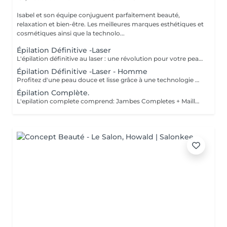
Isabel et son équipe conjuguent parfaitement beauté,
relaxation et bien-être. Les meilleures marques esthétiques et
cosmétiques ainsi que la technolo...
Épilation Définitive -Laser
L'épilation définitive au laser : une révolution pour votre peau ! Avec notre technologie avancée Pulse Laser , offrez-vous investissement dans votre confort et votre beauté . Les avantages de l'épilation définitive : -Une méthode douce et indolore. -Résultats durables. -Adaptée à tous les types de peau. -Gain de temps et praticité. -Rapidité et efficacité. -Calculer 6 séance es par zone. Révéler votre beauté naturelle ! Votre bien-être est notre priorité.
Épilation Définitive -Laser - Homme
Profitez d'une peau douce et lisse grâce à une technologie de pointe qui allie efficacité, rapidité et confort tous les types de peau . Des résultats visibles et durables Un soin en toute sécurité et sans douleur Une méthode rapide pour être prête avant les fêtes ! Sublimez votre peau Prenez soin de vous vous le méritez !
Épilation Complète.
L'epilation complete comprend: Jambes Completes + Maillot intégral + Aisselles + Sourcils + Duvet Épilation à la cire permet d'arracher le poil et la racine, ce qui a pour effet de ralentir la repousse de quelques semaines. De plus, le poil qui repoussera sera plus fin. L'épilation à la cire est une méthode efficace pour tous les types de poils. La cire tiède est utilisée sur la majorité des régions corporelles. Pour les régions plus sensibles, comme les aisselles et le bikini, c'est plutôt la cire chaude qui est utilisée afin de minimiser les risques d'ecchymoses dus à une traction trop forte.