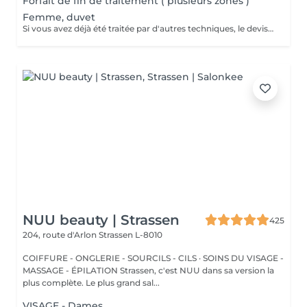
Forfait de fin de traitement ( plusieurs zones )
Femme, duvet
Si vous avez déjà été traitée par d'autres techniques, le devis devra être adapté à votre situation. (75 par quart d'heure)
NUU beauty | Strassen
425
204, route d'Arlon
Strassen L-8010
COIFFURE - ONGLERIE - SOURCILS - CILS · SOINS DU VISAGE -
MASSAGE - ÉPILATION Strassen, c'est NUU dans sa version la
plus complète. Le plus grand sal...
VISAGE - Dames