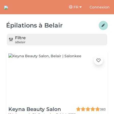
FR
Connexion
Épilations
à
Belair
Filtre
à
Belair
Keyna Beauty Salon
383