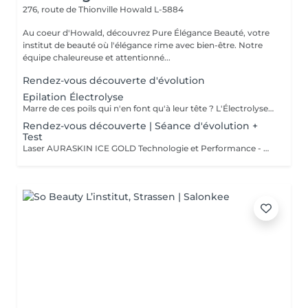
276, route de Thionville
Howald L-5884
Au coeur d'Howald, découvrez Pure Élégance Beauté, votre
institut de beauté où l'élégance rime avec bien-être. Notre
équipe chaleureuse et attentionné...
Rendez-vous découverte d'évolution
Epilation Électrolyse
Marre de ces poils qui n'en font qu'à leur tête ? L'Électrolyse est l'unique méthode reconnue comme 100% définitive, poil par poil. Elle neutralise tout, même les poils blonds, blancs ou ceux que le laser a ratés. C'est précis, c'est permanent. Le prix s'ajuste à la minute : vous ne payez que le temps vraiment nécessaire.
Rendez-vous découverte | Séance d'évolution +
Test
Laser AURASKIN ICE GOLD Technologie et Performance - multi- longueurs d'onde - tous les phototypes de peau - efficacité - durabilité - confort du traitement extrême - moins de douleurs grâce à son system de refroidissement très performant