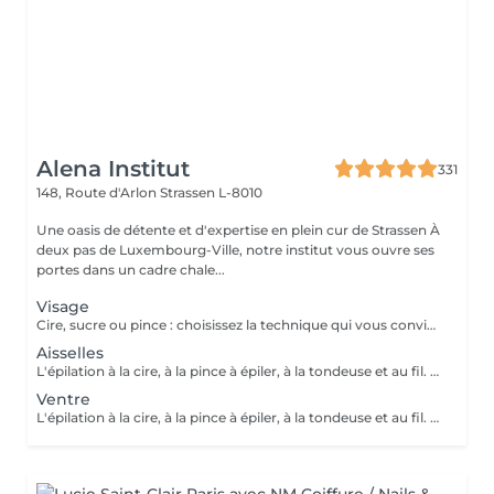
Alena Institut
331
148, Route d'Arlon
Strassen L-8010
Une oasis de détente et d'expertise en plein cur de Strassen À
deux pas de Luxembourg-Ville, notre institut vous ouvre ses
portes dans un cadre chale...
Visage
Cire, sucre ou pince : choisissez la technique qui vous convient ! Pour un résultat impeccable, chaque séance se termine toujours par une finition minutieuse à la pince. Résultat net, peau douce et parfaite, à chaque fois.
Aisselles
L'épilation à la cire, à la pince à épiler, à la tondeuse et au fil. Toutes nos techniques d'épilation vous garantissent un résultat net et durable. En fin de séance, quelque soit la technique d'épilation choisie, nous utilisons systématiquement une pince à épiler, pour un résultat parfait.
Ventre
L'épilation à la cire, à la pince à épiler, à la tondeuse et au fil. Toutes nos techniques d'épilation vous garantissent un résultat net et durable. En fin de séance, quelque soit la technique d'épilation choisie, nous utilisons systématiquement une pince à épiler, pour un résultat parfait.