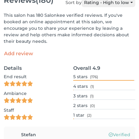
Reviews
(180)
Sort by
Rating - High to low
This salon has 180 Salonkee verified reviews. If you've
booked an online appointment at this salon, we
encourage you to share your experience by leaving a
review and help others make informed decisions about
their beauty needs.
Add review
Details
Overall
4.9
End result
5
stars
(176)
4
stars
(1)
Ambiance
3
stars
(1)
2
stars
(0)
Staff
1
star
(2)
Stefan
Verified