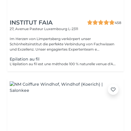
INSTITUT FAIA
458
27, Avenue Pasteur
Luxembourg L-2311
Im Herzen von Limpertsberg verkörpert unser
Schönheitsinstitut die perfekte Verbindung von Fachwissen
und Exzellenz. Unser engagiertes Expertenteam e...
Epilation au fil
L'épilation au fil est une méthode 100 % naturelle venue d'Asie et du Moyen-Orient. Elle consiste à utiliser un fil de coton torsadé pour retirer le poil à la racine avec une grande précision. Idéale pour les zones sensibles du visage (sourcils, lèvre, menton, joues...), cette technique est douce, hygiénique et adaptée à tous les types de peau, même les plus réactives. Le fil permet de dessiner des lignes nettes et parfaitement définies tout en évitant les irritations souvent causées par la cire ou la pince. * Les avantages: Résultat net et précis Repousse plus lente et plus fine Méthode naturelle, sans produit chimique Moins de risque de poils incarnés Convient aux peaux sensibles