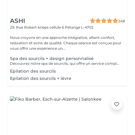
ASHI
248
29, Rue Robert krieps cellule 6
Pétange L-4702
Nous croyons en une approche intégrative, alliant confort,
relaxation et soins de qualité. Chaque séance est conçue pour
vous offrir une expérience un...
Spa des sourcils + design personnalisé
Découvrez notre spa de sourcils, qui offre un service complet pour sublimer vos sourcils. Notre protocole inclut une exfoliation douce pour préparer la peau, une hydratation nourrissante pour un confort optimal, et une épilation précise par threading pour révéler la beauté naturelle de vos sourcils. Offrez à votre regard une attention particulière et laissez-nous vous aider à obtenir des sourcils parfaitement définis et radieux.
Epilation des sourcils
Epilation des sourcils + lévre