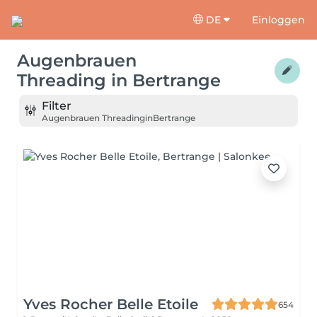
DE
Einloggen
Augenbrauen
Threading
in
Bertrange
Filter
Augenbrauen Threading
in
Bertrange
Yves Rocher Belle Etoile
654