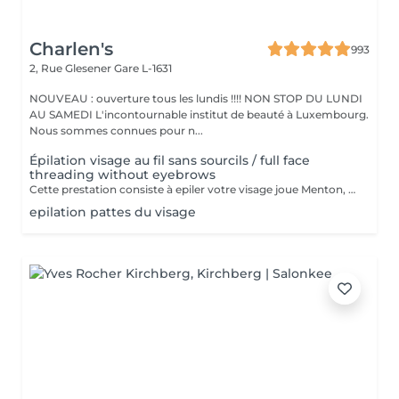
Charlen's
993
2, Rue Glesener
Gare L-1631
NOUVEAU : ouverture tous les lundis !!!! NON STOP DU LUNDI
AU SAMEDI L'incontournable institut de beauté à Luxembourg.
Nous sommes connues pour n...
Épilation visage au fil sans sourcils / full face
threading without eyebrows
Cette prestation consiste à epiler votre visage joue Menton, front et le long des oreilles les sourcils et le cou sont en extra
epilation pattes du visage