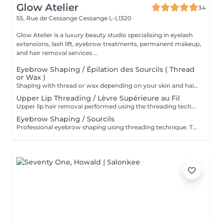
Glow Atelier
34
55, Rue de Cessange
Cessange L-L1320
Glow Atelier is a luxury beauty studio specialising in eyelash
extensions, lash lift, eyebrow treatments, permanent makeup,
and hair removal services ...
Eyebrow Shaping / Épilation des Sourcils ( Thread
or Wax )
Shaping with thread or wax depending on your skin and hair type. * Restructuration des sourcils au fil ou à la cire selon votre peau et votre pilosité
Upper Lip Threading / Lèvre Supérieure au Fil
Upper lip hair removal performed using the threading technique for precise and gentle results. Ideal for sensitive skin and facial hair removal. Épilation de la lèvre supérieure réalisée à l'aide de la technique au fil pour un résultat précis et en douceur. Idéale pour les peaux sensibles et l'épilation du visage
Eyebrow Shaping / Sourcils
Professional eyebrow shaping using threading technique. The skin is cleansed before the procedure, and a soothing regenerative cream is applied afterwards. Restructuration professionnelle des sourcils au fil. La peau est nettoyée avant la procédure et une crème apaisante et régénérante est appliquée après le soin