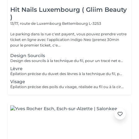
Hit Nails Luxembourg ( Gliim Beauty
)
13/17, route de Luxembourg
Bettembourg L-3253
Le parking dans la rue c'est payent, vous pouvez prendre votre
ticket en ligne avec l'application Indigo Neo (prenez 30min
pour le premier ticket, c'e...
Design Sourcils
Design des sourcils à la technique du fil, pour un tracé net et harmonieux. Le service comprend la définition de la forme adaptée à votre visage, pour un résultat naturel et parfaitement structuré.
Lèvre
Épilation précise du duvet des lèvres à la technique du fil, pour un contour net et lisse. Le service assure un résultat délicat, confortable et parfaitement soigné.
Visage
Épilation précise des poils du visage, réalisée au fil ou à la cire, pour un teint net et lisse. Le service inclut la préparation et le soin de la peau, assurant un résultat confortable, soigné et durable.