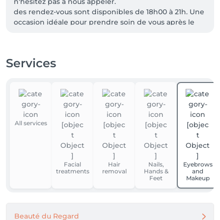
n'hésitez pas à nous appeler.

des rendez-vous sont disponibles de 18h00 à 21h. Une 
occasion idéale pour prendre soin de vous après le 
travail.

Réservez dès maintenant par téléphone.
Services
All services
Facial
Hair
Nails,
Eyebrows
treatments
removal
Hands &
and
Feet
Makeup
Beauté du Regard