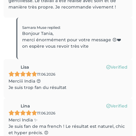
gentillesse. Le travail a été réalisé avec soin et de
manière très propre. Je recommande vivement !
Samara Muse
replied
:
Bonjour Tania,
merci énormément pour votre message 😍❤️
on espère vous revoir très vite
Lisa
Verified
17.06.2026
Merciii India 😍
Je suis trop fan du résultat
Lina
Verified
17.06.2026
Merci India ✨
Je suis fan de ma french ! Le résultat est naturel, chic
et hyper précis. 😍