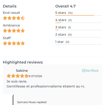
Details
Overall
4.7
End result
5
stars
(14)
4
stars
(2)
Ambiance
3
stars
(1)
2
stars
(0)
Staff
1
star
(0)
Highlighted reviews:
Sabine
Verified
8.07.2026
Je suis ravie.
Gentillesse et professionnalisme étaient au rv.
Samara Muse
replied
: