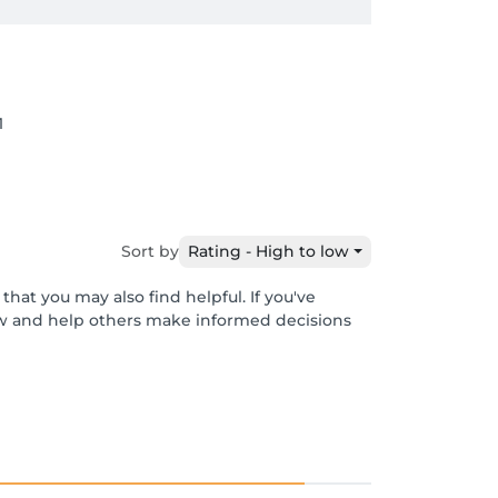
1
Sort by
Rating - High to low
hat you may also find helpful. If you've
ew and help others make informed decisions