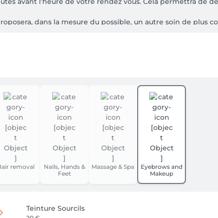
nutes avant l’heure de votre rendez vous. Cela permettra de d
proposera, dans la mesure du possible, un autre soin de plus 
air removal
Nails, Hands &
Massage & Spa
Eyebrows and
Feet
Makeup
Teinture Sourcils
20 €