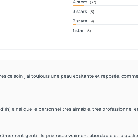
4
stars
(33)
3
stars
(8)
2
stars
(9)
1
star
(5)
près ce soin j'ai toujours une peau écaltante et reposée, comme 
 d’1h) ainsi que le personnel très aimable, très professionnel 
êmement gentil, le prix reste vraiment abordable et la qualit