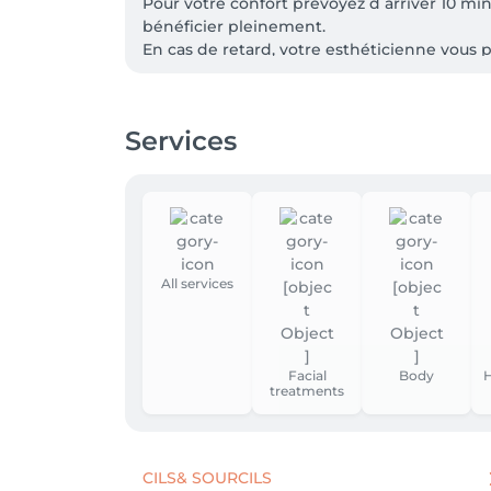
Pour votre confort prévoyez d arriver 10 mi
bénéficier pleinement.

En cas de retard, votre esthéticienne vous 
Services
All services
Facial
Body
H
treatments
CILS& SOURCILS