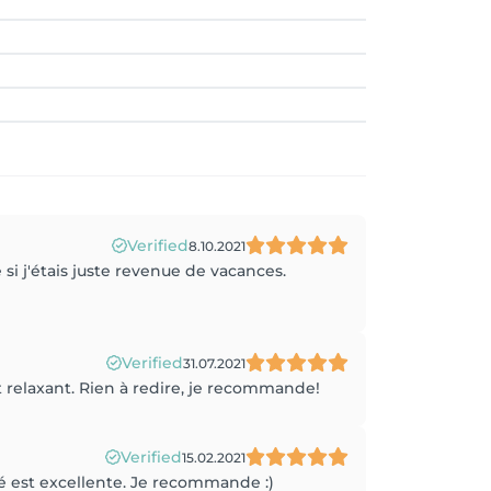
Verified
8.10.2021
si j'étais juste revenue de vacances.
Verified
31.07.2021
et relaxant. Rien à redire, je recommande!
Verified
15.02.2021
é est excellente. Je recommande :)