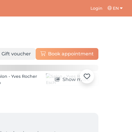
Login
EN
Gift voucher
Book appointment
Show more