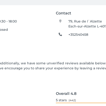
Contact
:30 - 18:00
79, Rue de l`Alzette
Esch-sur-Alzette L-401
losed
+352540458
Additionally, we have some unverified reviews available below t
we encourage you to share your experience by leaving a revi
Overall
4.8
5
stars
(442)