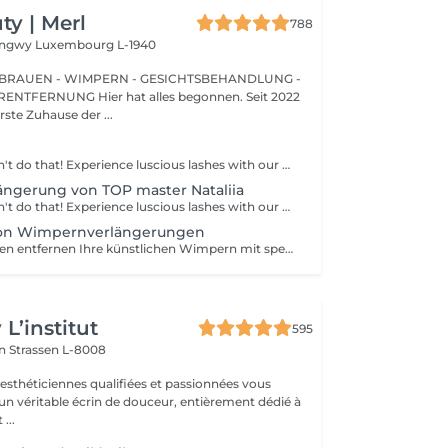
y | Merl
788
Longwy
Luxembourg L-1940
BRAUEN - WIMPERN - GESICHTSBEHANDLUNG -
 hat alles begonnen. Seit 2022
erste Zuhause der ...
Your mascara can't do that! Experience luscious lashes with our professional lash extensions. Each artificial lash is expertly applied to your natural lashes, creating a fuller, longer, and darker look. Volume options: choose from 1D to 5D for the perfect fullness. Personalised choices: discuss your preferences for curves and colours with our expert. What to expect: - eye area is cleaned - tape and patches protect the skin - extensions are applied to your natural lashes - lashes are dried for a secure hold - tape and patches are removed Post-care: avoid wetting lashes for 24 hours. Frequency: schedule every 3-4 weeks.
ngerung von TOP master Nataliia
Your mascara can't do that! Experience luscious lashes with our professional lash extensions. Each artificial lash is expertly applied to your natural lashes, creating a fuller, longer, and darker look. Volume options: choose from 1D to 5D for the perfect fullness. Personalised choices: discuss your preferences for curves and colours with our expert. Comfort focused: extensions are applied one eye at a time, with breaks as needed during the 2-hour process. What to expect: - eye area is cleaned - tape and patches protect the skin - extensions are applied to your natural lashes - lashes are dried for a secure hold - tape and patches are removed Post-care: avoid wetting lashes for 24 hours. Frequency: schedule every 3-4 weeks.
von Wimpernverlängerungen
Unsere Spezialisten entfernen Ihre künstlichen Wimpern mit speziellen Einrichtungen. Wenn die Wimpern in unserem Schönheitssalon gemacht wurden, wird die Entfernung bei Ihrem nächsten Besuch kostenlos sein.
L’institut
595
on
Strassen L-8008
 esthéticiennes qualifiées et passionnées vous
 un véritable écrin de douceur, entièrement dédié à
...