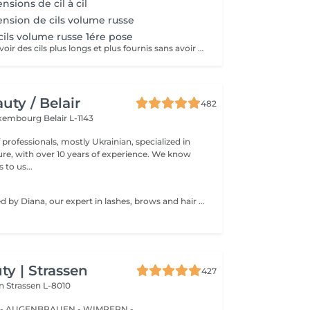
sions de cil à cil
nsion de cils volume russe
cils volume russe 1ére pose
Vous souhaitez avoir des cils plus longs et plus fournis sans avoir à vous maquiller tous les jours? Alors les extensions sont la réponse à vos envies! Le volume russe c'est la pose de petits bouquets de cils très légers et fait manuellement pour gagner en volume et en densité. Nous adaptons la pose en fonction de vos yeux et de vos souhaits. Résultat naturel ou plus sophistiqué? Tout est possible, et nos lashartist sauront vous conseiller sur ce qui est le plus adapté pour vous!
ty / Belair
482
xembourg Belair L-1143
professionals, mostly Ukrainian, specialized in
 with over 10 years of experience. We know
to us...
Service performed by Diana, our expert in lashes, brows and hair removal, with over 10 years of experience, ensuring precision and high-quality results.
y | Strassen
427
on
Strassen L-8010
 - AUGENBRAUEN - WIMPERN -