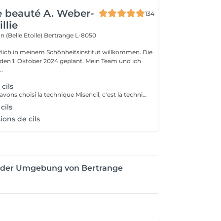
de beauté A. Weber-
134
llie
n (Belle Etoile)
Bertrange L-8050
rzlich in meinem Schönheitsinstitut willkommen. Die
r den 1. Oktober 2024 geplant. Mein Team und ich
..
cils
Pour vous, nous avons choisi la technique Misencil, c'est la technique avec des valeurs sûres pour sublimer votre regard. Ensemble avec vous, nos techniciennes formes cette technique vont décider quelle pose vous faire. Que ce soit une pose de découverte, avec quelques cils posés sur les cils extérieurs ou une pose complète de star, avec laquelle vous serez éblouissante ! Ou encore une pose de volume russe pour les plus audacieuses ! Parce que vos yeux, c'est précieux ! Les avantages de Misencil: La protection maximale des yeux: La technique Misencils exige l'application de patchs en-dessous et au-dessus de l'oeil pour votre confort. Le respect du cil naturel : une analyse indispensable afin de choisir les bons cils. Des extensions synthétiques, hypoallergéniques qui ne comportent aucun additif chimique, ni matière animale. Les cils Misencil sont souples et confortables. L'application cil à cil répond aux exigeances de toutes femmes ainsi qu'à leur sécurité.
cils
ions de cils
n der Umgebung von Bertrange