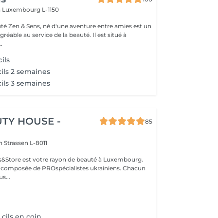
n
Luxembourg L-1150
auté Zen & Sens, né d'une aventure entre amies est un
agréable au service de la beauté. Il est situé à
.
ils
ils 2 semaines
ils 3 semaines
TY HOUSE -
85
on
Strassen L-8011
ils&Store est votre rayon de beauté à Luxembourg.
t composée de PROspécialistes ukrainiens. Chacun
s...
cils en coin