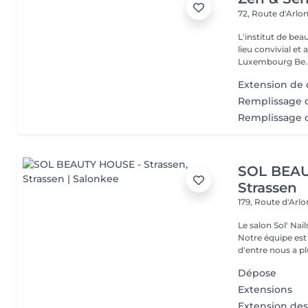
72, Route d'Arlo
L'institut de be
lieu convivial et 
Luxembourg Be..
Extension de c
Remplissage c
Remplissage c
SOL BEAU
Strassen
179, Route d'Arl
Le salon Sol' Na
Notre équipe es
d'entre nous a plu
Dépose
Extensions
Extension des 