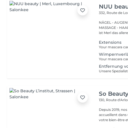
NUU beaut
332, Route de 
NÄGEL - AUGEN
MASSAGE - HAARENTFERNUNG Hier
ist Merl das aller
Extensions
Wimpernverlä
Entfernung 
So Beauty 
130, Route d'Arl
Depuis 2019, nos
accueillent dans
votre bien-être et 