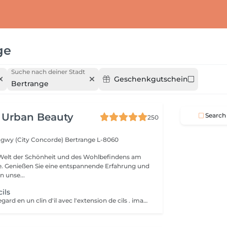
ge
Suche nach deiner Stadt
Geschenkgutschein
Bertrange
 Urban Beauty
Search
250
ngwy (City Concorde)
Bertrange L-8060
 Welt der Schönheit und des Wohlbefindens am
se. Genießen Sie eine entspannende Erfahrung und
n unse...
ils
Sublimez votre regard en un clin d'il avec l'extension de cils . imaginez vous réveiller chaque matin avec un regard intense profond et ultra féminin sans avoir besoin de vous maquiller . Vos yeux deviendrons votre atout de séduction .