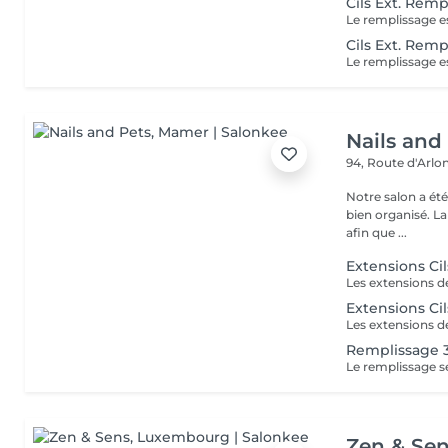
Cils Ext. Rem
Cils Ext. Remp
Nails and
94, Route d'Arlo
Notre salon a ét
bien organisé. La
afin que ...
Extensions Ci
Extensions Cil
Remplissage 
Zen & Se