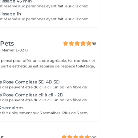
plissage 45 min
Le remplissage est réservé aux personnes ayant fait leur cils chez nous uniquement. Voir description dans la réservation d'une première pose.
lissage 1h
Le remplissage est réservé aux personnes ayant fait leur cils chez nous uniquement. Voir description dans la réservation d'une première pose.
 Pets
98
n
Mamer L-8210
é pensé pour offrir un cadre agréable, harmonieux et
 partie esthétique est séparée de l'espace toilettage,
ls Pose Complète 3D 4D 5D
Les extensions de cils peuvent être du cil à cil (un poil en fibre de soie posé sur un seul poil) ou en volume (plusieurs poils sont posés sur un seul poil) Ce soin à pour but d'allonger, de donner du volume au cil naturel et embellir l'il de la personne en prenant compte de la forme de son visage. Les cils sont en fibre de soie ou en micro fibre. Il existe plusieurs prestations d'extensions: Pose complète, pose aux , pose aux coins externes et pour une retouche (3 semaines pour combler les poils qui sont tombés). La première prestation dure entre 1h30 et 2 h suivant la technique choisie. Le remplissage dure environ 1 heure. La colle utilisée pour les extensions de cils doit avoir obtenu une autorisation de mise sur le marché européens . Les extensions tombent avec le cil naturel selon le cycle naturel de repousse des cils. Une nouvelle extension peut alors être posée tout en respectant le cil naissant. Elles peuvent être posées pour le quotidien ou bien à l'occasion de mariage, de fêtes de famille ou autres.
s Pose Complète cil à cil - 2D
Les extensions de cils peuvent être du cil à cil (un poil en fibre de soie posé sur un seul poil) ou en volume (plusieurs poils sont posés sur un seul poil) Ce soin à pour but d'allonger, de donner du volume au cil naturel et embellir l'il de la personne en prenant compte de la forme de son visage. Les cils sont en fibre de soie ou en micro fibre. Il existe plusieurs prestations d'extensions: Pose complète, pose aux , pose aux coins externes et pour une retouche (3 semaines pour combler les poils qui sont tombés). La première prestation dure entre 1h30 et 2 h suivant la technique choisie. Le remplissage dure environ 1 heure. La colle utilisée pour les extensions de cils doit avoir obtenu une autorisation de mise sur le marché européens . Les extensions tombent avec le cil naturel selon le cycle naturel de repousse des cils. Une nouvelle extension peut alors être posée tout en respectant le cil naissant. Elles peuvent être posées pour le quotidien ou bien à l'occasion de mariage, de fêtes de famille ou autres.
3 semaines
Le remplissage se fait uniquement sur 3 semaines. Plus de 3 semaines, il vous sera facturé de 65 à 80 euros en fonction de la durée de travail. Après une pose naturelle, un remplissage plus fourni sera compté en supplément de 15 euros.
ns
100