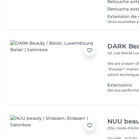
Retouche exten
Retouche exte
Extension de 
DARK Beau
42, rue Astrid
Lu
We are a team of 
"Russian" manicure,
which techniques 
Extensions
NUU beaut
204, route d'Arl
HAARE - NÄGEL