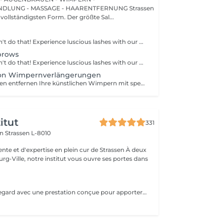
UNG - MASSAGE - HAARENTFERNUNG Strassen
 vollständigsten Form. Der größte Sal...
Your mascara can't do that! Experience luscious lashes with our professional lash extensions. Each artificial lash is expertly applied to your natural lashes, creating a fuller, longer, and darker look. Volume options: choose from 1D to 5D for the perfect fullness. Personalised choices: discuss your preferences for curves and colours with our expert. What to expect: - eye area is cleaned - tape and patches are applied to protect the skin - extensions are applied to your natural lashes - lashes are dried for a secure hold - tape and patches are removed Age restrictions: recommended to do from 16 years. Post procedure recommendations: do not wash eyelashes 24 hours after the procedure. Frequency: once in 3-4 weeks.
brows
Your mascara can't do that! Experience luscious lashes with our professional lash extensions. Each artificial lash is expertly applied to your natural lashes, creating a fuller, longer, and darker look. Volume options: choose from 1D to 5D for the perfect fullness. Personalised choices: discuss your preferences for curves and colours with our expert. What to expect: - eye area is cleaned - tape and patches are applied to protect the skin - extensions are applied to your natural lashes - lashes are dried for a secure hold - tape and patches are removed Age restrictions: recommended to do from 16 years. Post procedure recommendations: do not wash eyelashes 24 hours after the procedure. Frequency: once in 3-4 weeks.
von Wimpernverlängerungen
Unsere Spezialisten entfernen Ihre künstlichen Wimpern mit speziellen Einrichtungen. Wenn die Wimpern in unserem Schönheitssalon gemacht wurden, wird die Entfernung bei Ihrem nächsten Besuch kostenlos sein.
itut
331
on
Strassen L-8010
e et d'expertise en plein cur de Strassen À deux
g-Ville, notre institut vous ouvre ses portes dans
Sublimez votre regard avec une prestation conçue pour apporter plus d'intensité, de définition et une belle courbure à vos cils, tout en respectant leur nature. La pose complète dure environ 1h30 et offre un résultat durable, élégant et parfaitement adapté à votre regard. Pour maintenir une belle densité, un remplissage est recommandé toutes les 3 semaines ; celui-ci dure environ 1h. Une prestation soignée, confortable et idéale pour un regard toujours impeccable.