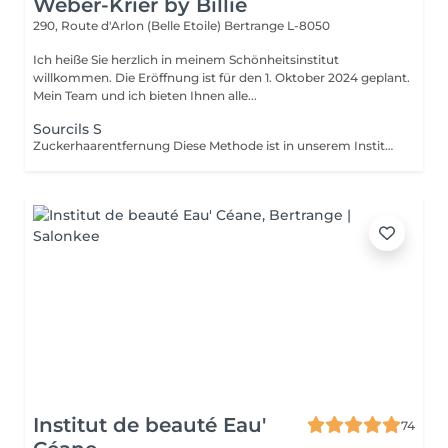
Weber-Krier by Billie
290, Route d'Arlon (Belle Etoile)
Bertrange L-8050
Ich heiße Sie herzlich in meinem Schönheitsinstitut
willkommen. Die Eröffnung ist für den 1. Oktober 2024 geplant.
Mein Team und ich bieten Ihnen alle...
Sourcils S
Zuckerhaarentfernung Diese Methode ist in unserem Institut sehr beliebt geworden. Die Zuckerpaste ist 100% natürlich. Sie basiert auf tausendjährigen Rezepten aus dem Nahen Osten und enthält ausschließlich Wasser und Zucker ohne chemische, aromatische oder färbende Substanzen. Die Paste ist hypoallergen und verursacht keine Hautreizungen. Sie gilt für alle Bereiche. Die Paste wird in das Follikel massiert, umhüllt die Haare, umgibt sie und schmiert sie. Die Extraktion erfolgt in natürlicher Haarwuchsrichtung. Es gibt keine gebrochenen Haare mehr im Follikel. Diese Technik verursacht keine Rötung oder Reizung der Haut. Ein nicht zu vernachlässigender Vorteil ist die Tatsache, dass Sie keine bestimmte Haarlänge haben müssen, da der Zucker anders als beim Wachs sehr kurze Haare effektiv entfernt. Wir empfehlen diese Methode auch Teenagern beim ersten Depilieren und bei Menschen, die eine vollständige Körperhaarentfernung wünschen, da sie viel weniger schmerzhaft ist als Wachsen.
Institut de beauté Eau'
74