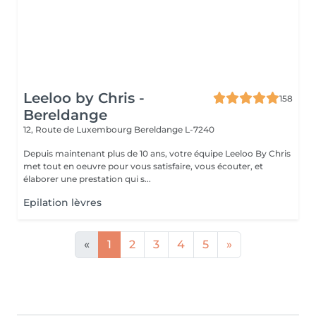
Leeloo by Chris -
158
Bereldange
12, Route de Luxembourg
Bereldange L-7240
Depuis maintenant plus de 10 ans, votre équipe Leeloo By Chris
met tout en oeuvre pour vous satisfaire, vous écouter, et
élaborer une prestation qui s...
Epilation lèvres
«
1
2
3
4
5
»