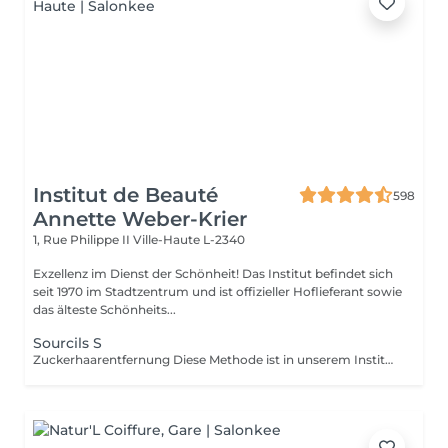
Institut de Beauté
598
Annette Weber-Krier
1, Rue Philippe II
Ville-Haute L-2340
Exzellenz im Dienst der Schönheit! Das Institut befindet sich
seit 1970 im Stadtzentrum und ist offizieller Hoflieferant sowie
das älteste Schönheits...
Sourcils S
Zuckerhaarentfernung Diese Methode ist in unserem Institut sehr beliebt geworden. Die Zuckerpaste ist 100% natürlich. Sie basiert auf tausendjährigen Rezepten aus dem Nahen Osten und enthält ausschließlich Wasser und Zucker ohne chemische, aromatische oder färbende Substanzen. Die Paste ist hypoallergen und verursacht keine Hautreizungen. Sie gilt für alle Bereiche. Die Paste wird in das Follikel massiert, umhüllt die Haare, umgibt sie und schmiert sie. Die Extraktion erfolgt in natürlicher Haarwuchsrichtung. Es gibt keine gebrochenen Haare mehr im Follikel. Diese Technik verursacht keine Rötung oder Reizung der Haut. Ein nicht zu vernachlässigender Vorteil ist die Tatsache, dass Sie keine bestimmte Haarlänge haben müssen, da der Zucker anders als beim Wachs sehr kurze Haare effektiv entfernt. Wir empfehlen diese Methode auch Teenagern beim ersten Depilieren und bei Menschen, die eine vollständige Körperhaarentfernung wünschen, da sie viel weniger schmerzhaft ist als Wachsen.