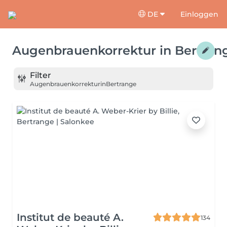
DE
Einloggen
Augenbrauenkorrektur
in
Bertran
Filter
Augenbrauenkorrektur
in
Bertrange
Institut de beauté A.
134