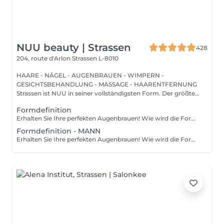
NUU beauty | Strassen
428
204, route d'Arlon
Strassen L-8010
HAARE - NÄGEL - AUGENBRAUEN - WIMPERN -
GESICHTSBEHANDLUNG - MASSAGE - HAARENTFERNUNG
Strassen ist NUU in seiner vollständigsten Form. Der größte
Sal...
Formdefinition
Erhalten Sie Ihre perfekten Augenbrauen! Wie wird die Form Definierung durchgeführt? - Beratung (um die perfekte Form und Farbe zu besprechen) - Vorbereitung (Augenbrauen werden gewaschen und markiert) - wachsen (Überschüssige Haare werden mit Wachs entfernt) - zupfen (Überschüssige Haare werden mit einer Pinzette entfernt) - Antiseptikum und Creme werden aufgetragen Altersbeschränkungen: empfohlenes Mindestalter ab 12 Jahren. Empfehlungen nach dem Eingriff: in den ersten 4 Stunden nach dem Eingriff keine Makeup-Produkte auf die Haut in der Nähe der Augenbrauen auftragen. Frequenz: einmal in 3-4 Wochen.
Formdefinition - MANN
Erhalten Sie Ihre perfekten Augenbrauen! Wie wird die Form Definierung durchgeführt? - Beratung (um die perfekte Form und Farbe zu besprechen) - Vorbereitung (Augenbrauen werden gewaschen und markiert) - wachsen (Überschüssige Haare werden mit Wachs entfernt) - zupfen (Überschüssige Haare werden mit einer Pinzette entfernt) - Antiseptikum und Creme werden aufgetragen Altersbeschränkungen: empfohlenes Mindestalter ab 12 Jahren. Empfehlungen nach dem Eingriff: in den ersten 4 Stunden nach dem Eingriff keine Makeup-Produkte auf die Haut in der Nähe der Augenbrauen auftragen. Frequenz: einmal in 3-4 Wochen.