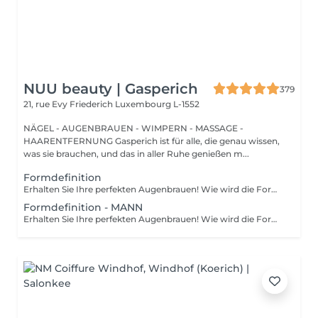
NUU beauty | Gasperich
379
21, rue Evy Friederich
Luxembourg L-1552
NÄGEL - AUGENBRAUEN - WIMPERN - MASSAGE -
HAARENTFERNUNG Gasperich ist für alle, die genau wissen,
was sie brauchen, und das in aller Ruhe genießen m...
Formdefinition
Erhalten Sie Ihre perfekten Augenbrauen! Wie wird die Form Definierung durchgeführt? - Beratung (um die perfekte Form und Farbe zu besprechen) - Vorbereitung (Augenbrauen werden gewaschen und markiert) - wachsen (Überschüssige Haare werden mit Wachs entfernt) - zupfen (Überschüssige Haare werden mit einer Pinzette entfernt) - Antiseptikum und Creme werden aufgetragen Altersbeschränkungen: empfohlenes Mindestalter ab 12 Jahren. Empfehlungen nach dem Eingriff: in den ersten 4 Stunden nach dem Eingriff keine Makeup-Produkte auf die Haut in der Nähe der Augenbrauen auftragen. Frequenz: einmal in 3-4 Wochen.
Formdefinition - MANN
Erhalten Sie Ihre perfekten Augenbrauen! Wie wird die Form Definierung durchgeführt? - Beratung (um die perfekte Form und Farbe zu besprechen) - Vorbereitung (Augenbrauen werden gewaschen und markiert) - wachsen (Überschüssige Haare werden mit Wachs entfernt) - zupfen (Überschüssige Haare werden mit einer Pinzette entfernt) - Antiseptikum und Creme werden aufgetragen Altersbeschränkungen: empfohlenes Mindestalter ab 12 Jahren. Empfehlungen nach dem Eingriff: in den ersten 4 Stunden nach dem Eingriff keine Makeup-Produkte auf die Haut in der Nähe der Augenbrauen auftragen. Frequenz: einmal in 3-4 Wochen.