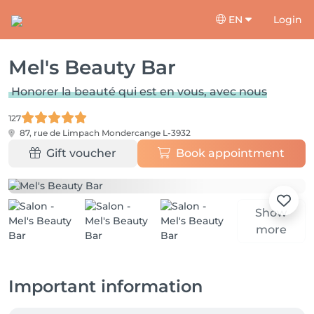
EN
Login
Mel's Beauty Bar
Honorer la beauté qui est en vous, avec nous
127
87, rue de Limpach
Mondercange L-3932
Gift voucher
Book appointment
Show
more
Important information