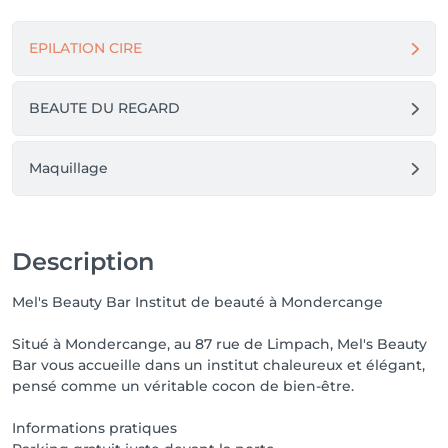
Que vous veniez pour :

EPILATION CIRE
🌸une mise en beauté des ongles

🌸une épilation (classique ou à la lumière pulsée)

🌸une pédicure

BEAUTE DU REGARD
🌸une beauté du regard

ou simplement pour vous accorder un moment pour 
Maquillage
vous

Nous mettons tout en œuvre pour que chaque visite 
soit une expérience de bien-être et de sérénité.

Description
Mel’s Beauty Bar

Mel's Beauty Bar Institut de beauté à Mondercange
Un lieu où beauté et bien-être se rencontrent,

Situé à Mondercange, au 87 rue de Limpach, Mel's Beauty
Bar vous accueille dans un institut chaleureux et élégant,
pensé comme un véritable cocon de bien-être.
Informations pratiques