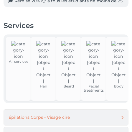
🎓 Remise 20% 👉 à tous les étudiants de moins de 25 
ans sur l'ensemble des prestations adultes

(remise appliquée en caisse sur les prestations 
adultes réservées et sur présentation de votre carte 
Services
étudiante en cours de validité).

🛍️ Remise 10% 👉 sur tous les produits pour toute 
réalisation d'un forfait incluant un soin.

🛍️ Remise 20% 👉 sur tous les produits pour toute 
réalisation d'un forfait incluant deux soins.
All services
Hair
Beard
Facial
Body
treatments
Épilations Corps - Visage cire