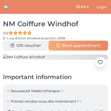
EN
Login
NM Coiffure Windhof
342
1, rue d’Arlon
Windhof (Koerich) L-8399
Gift voucher
Book appointment
Important information
✨ Nouveauté Madérothérapie ✨

✨ Prenez rendez-vous dès maintenant ! ✨
