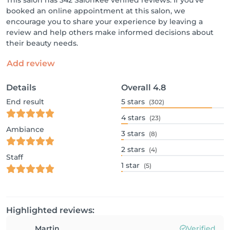
This salon has 342 Salonkee verified reviews. If you've
booked an online appointment at this salon, we
encourage you to share your experience by leaving a
review and help others make informed decisions about
their beauty needs.
Add review
Details
Overall
4.8
End result
5
stars
(302)
4
stars
(23)
Ambiance
3
stars
(8)
2
stars
(4)
Staff
1
star
(5)
Highlighted reviews:
Martin
Verified