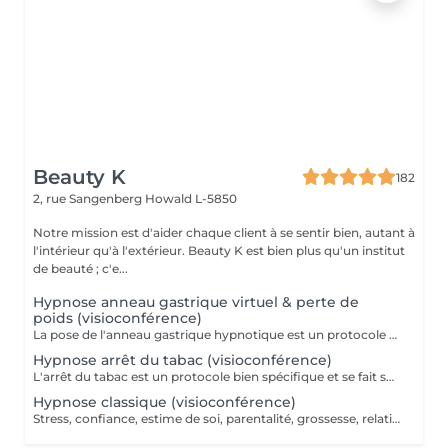
Beauty K
182
2, rue Sangenberg
Howald L-5850
Notre mission est d'aider chaque client à se sentir bien, autant à
l'intérieur qu'à l'extérieur. Beauty K est bien plus qu'un institut
de beauté ; c'e...
Hypnose anneau gastrique virtuel & perte de
poids (visioconférence)
La pose de l'anneau gastrique hypnotique est un protocole bien spécifique et se fait sur 4 séances. Une séance de suivi est également comprise dans le forfait. L'anneau gastrique hypnotique sera bénéfique pour quiconque a un surpoids de 10kg ou plus. La solution hypnotique vous permet de perdre vos kilos en trop sans passer par la case chirurgie chère et dangereuse. Grâce à l'anneau gastrique hypnotique, vous créez un rapport différent avec la nourriture afin de changer vos habitudes alimentaires durablement. Plus d'informations sur : http://jgchypnose.com
Hypnose arrêt du tabac (visioconférence)
L'arrêt du tabac est un protocole bien spécifique et se fait sur 4 séances. Une séance de suivi est également comprise dans le forfait. Motivé à vous libérer du tabac ? Agissez, reprenez votre vie en main et libérez-vous de ces comportements automatiques. Grâce aux suggestions mentales, l'hypnose offre des résultats spectaculaires.
Hypnose classique (visioconférence)
Stress, confiance, estime de soi, parentalité, grossesse, relations sentimentales, deuil, séparation, sont autant de sujets sur lesquels nous pouvons travailler ensemble pour vous accompagner vers le mieux être. Une moyenne de 3 séances est recommandée, selon la problématique. Chaque séance dure entre 1h et 1h30. Plus d'informations sur : http://jgchypnose.com