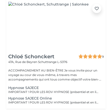
Chloé Schonckert
9
47A, Rue de Beyren
Schuttrange L-5376
ACCOMPAGNEMENT AU BIEN-ÊTRE Je vous invite pour un
voyage au cour de vous-même, à travers mes
accompagnements qui ont tous comme objectif votre bien-...
Hypnose SAJECE
IMPORTANT ! POUR LES RDV HYPNOSE (présentiel et en ligne) : vous recevrez un mail 2 jours avant la séance afin de m'indiquer les motifs de votre consultation. Le principe de l'hypnose est de modifier votre système de croyance en installant de nouveaux programmes internes, qui correspondent à ce que vous êtes. L'hypnose SAJECE agit par le biais d'histoires métaphoriques afin de transmettre des messages à votre inconscient pour vous libérer de vos peurs et croyances limitantes. Ainsi, elle vous permet de mettre en place les changements dont vous avez besoin dans votre vie, pour vous aider à être dans le moment présent, et reprendre confiance en vous. Elle vous aide à prendre du recul sur des situations et à changer vos croyances pour votre mieux-être. L'hypnose SAJECE vous aide à sortir les émotions coincées, à comprendre vos besoins et à être à l'écoute de vous-même. C'est un outil puissant qui a pour objectif d'agir sur l'origine d'un problème pour vous en débarrasser définitivement, afin que vous puissiez redevenir acteur de votre vie. En rééduquant vos pensées (du négatif vers le positif), vous pourrez observer un tout nouveau monde s'ouvrir à vous et avec, de nouvelles possibilités pour vivre la vie dont vous avez envie - car vous êtes le seul créateur de celle-ci !
Hypnose SAJECE Online
IMPORTANT ! POUR LES RDV HYPNOSE (présentiel et en ligne) : vous recevrez un mail 2 jours avant la séance afin de m'indiquer les motifs de votre consultation. Merci Une séance d'hypnose à distance (en ligne ou par téléphone) est aussi efficace qu'une séance en présentiel dans mon cabinet au Luxembourg. Les séances à distance sont idéales si vous souhaitez par les faire le soir juste avant de vous endormir. Comme en cabinet, j'aurai créé une séance sur-mesure pour vous, et vous pourrez vous laisser guider par ma voix à travers les histoires que je vous raconte. Une fois la séance terminée, vous pourrez retourner à vos activités ou simplement vous coucher.