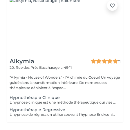
Alkymia
11
20, Rue des Prés
Bascharage L-4941
"Alkymia - House of Wonders" - l'Alchimie du Coeur! Un voyage
guidé dans la transformation intérieure. De nombreuses
thérapies se déploient à l'espac...
Hypnothérapie Clinique
L'hypnose clinique est une méthode thérapeutique qui vise à induire chez le patient un état de conscience modifié. Cette forme de thérapie brève se base sur la communication entre le praticien et le patient dans un état de conscience élargi. Durant ce processus, le sujet est amené à faire abstraction de son environnement pour se concentrer sur son monde intérieur. Cet état permet d'accéder aux ressources inconscientes du sujet, facilitant ainsi l'atteinte d'objectifs personnels ou des changements souhaités. L'objectif de l'hypnose clinique est notamment d'améliorer le bien-être du patient. Elle peut être utilisée ponctuellement lors d'un soin ou d'un examen pour aider le patient à mieux gérer certaines procédures difficiles. Par ailleurs, l'hypnose clinique est également utilisée pour atténuer les effets du stress, de la peur et de la douleur. Il est à noter que cette pratique thérapeutique ne doit pas être confondue avec l'hypnose de spectacle. En effet, contrairement à cette dernière, l'hypnose clinique se déroule dans un cadre rigoureux et respectueux de l'éthique thérapeutique.
Hypnothérapie Regressive
L'hypnose de régression utilise souvent l'hypnose Ericksonienne pour atteindre un état de transe profonde. Avec de multiples métaphores et sous-entendus, l'hypnothérap. amène la personne vers ses vies antérieures ou une histoire précise de sa vie. De cette manière, la personne de 40 ans peut se retrouver à revivre des évènements quand elle en avait 10. Elle peut aussi être projetée à l'époque du Moyen Âge où dans une vie antérieure elle était une servante. Cette approche thérap. permet d'avoir accès à certains souvenirs verrouillés par le cerveau. En comprenant le passé ou les vies antérieures, il est parfois plus facile de comprendre la vie au présent. L'hypnose régressive permet de se libérer des souvenirs et des expériences du passé. Entraînée dans un état hypnotique profond grâce à un procédé de visualisation guidé par l'hypnothérap., la personne a accès à des informations qu'elle avait oubliées ou mises de côté. En résolvant des expériences de vie antérieure ou des souvenirs du passé, l'hypnothérap. permet au patient un mieux-être. Une séance d'hypnose de régression en revisualisant les vies antérieures ou le passé apporte au patient une compréhension : de son comportement ; de ses choix ; de ses façons d'interagir avec les autres. La personne va comprendre comment un évènement traumatisant peut avoir comme impact sur sa vie et ses mécanismes. En prenant conscience de cela, la personne peut alors débloquer une multitude de verrous et aller vers un mieux-être.