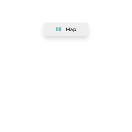
Map
Company
Support
Team
&
Careers
Information for salons
Legal
Exercise withdrawal right