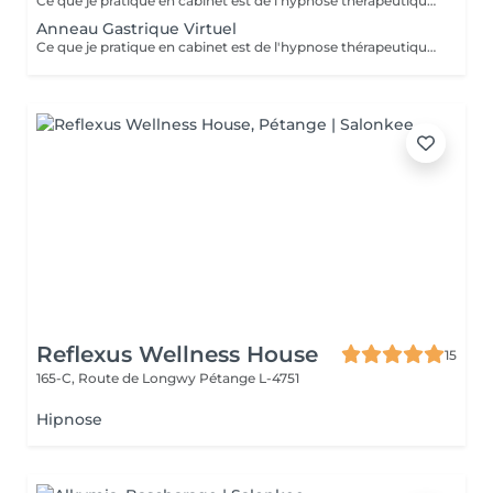
Ce que je pratique en cabinet est de l'hypnose thérapeutique. Vous restez maître de vous-même et libre de vos actions. Ensemble nous analisons votre situation et en fonction de cela trouvons la meilleure façon pour vous de perdre du poids. Ici les mots régime ou diète n'existent pas! Grâce à mes inductions vous n'éprouvez plus l'envie de grignoter dès la première séance et vous commencez à vous alimenter correctement, Au fils des jours, vous commencez à vous sentir mieux dans votre peau, en prenant soin de vous et constatez que votre poids commence à diminuer. Paiement sur place en espèces.
Anneau Gastrique Virtuel
Ce que je pratique en cabinet est de l'hypnose thérapeutique. Vous restez maître de vous-mêmes et libres de vos actions. Si vous avez plus de 15 kilos à perdre, nous irons travailler sur la pose d'un anneau gastrique virtuel. Pour cela il faudra 4 consultations. Vous ressentirez les bienfaits d'un anneau gastrique pour de vrai, sans avoir eu les inconvénients d'une vraie opération. Votre estomac sera plus petit, vous mangerez moins et par conséquent votre surpoids s'envolera petit à petit. Paiement sur place en espèces.
Reflexus Wellness House
15
165-C, Route de Longwy
Pétange L-4751
Hipnose