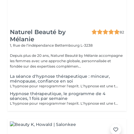
Naturel Beauté by
82
Mélanie
1, Rue de l’indépendance
Bettembourg L-3238
Depuis plus de 20 ans, Naturel Beauté by Mélanie accompagne
les femmes avec une approche globale, personnalisée et
fondée sur des expertises complémen...
La séance d'hypnose thérapeutique : minceur,
ménopause, confiance en soi
L'hypnose pour reprogrammer l'esprit. L'hypnose est une technique qui agit sur le subconscient pour : - modifier les comportements alimentaires : manger moins, éviter les grignotages, réduire les compulsons sucrées, ressentir la satiété, etre à l'écoute des signaux envoyer par son corps - renforcer la motivation et la confiance en soi dans votre démarche minceur - diminuer les facteurs émotionnels liés à la prise de poids, comme le stress, l'anxiété, le surmenage, le sentiment d'etre débordée.. En instaurant un nouveau rapport à la nourriture et en travaillant sur les blocages émotionnels, le manque de confiance en soi et de motivation, l'hypnose accompagne pour des résultats durables avec un changements de comportements sains et naturels
Hypnose thérapeutique, le programme de 4
séances, 1 fois par semaine
L'hypnose pour reprogrammer l'esprit. L'hypnose est une technique qui agit sur le subconscient pour : - modifier les comportements alimentaires : manger moins, éviter les grignotages, réduire les compulsons sucrées, ressentir la satiété, etre à l'écoute des signaux envoyer par son corps - renforcer la motivation et la confiance en soi dans votre démarche minceur - diminuer les facteurs émotionnels liés à la prise de poids, comme le stress, l'anxiété, le surmenage, le sentiment d'etre débordée.. En instaurant un nouveau rapport à la nourriture et en travaillant sur les blocages émotionnels, le manque de confiance en soi et de motivation, l'hypnose accompagne pour des résultats durables avec un changements de comportements sains et naturels