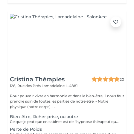
Cristina Thérapies
20
128, Rue des Prés
Lamadelaine L-4881
Pour pouvoir vivre en harmonie et dans le bien-être, il nous faut
prendre soin de toutes les parties de notre être: - Notre
physique (notre corps) - ...
Bien-être, lâcher prise, ou autre
Ce que je pratique en cabinet est de l'hypnose thérapeutique. Vous restez maître de vous-même et libre de vos actions. Ensemble nous travaillons sur vos émotions. Je vais chercher vos blocages, vos peurs, vos craintes, et fais en sorte que celles-ci ne soient plus un poids pour vous. Aussi ce qu'il y a de mieux en vous, vos forces, votre courage, et bien d'autres qualités, pour que cela vous aide à aller mieux et à atteindre vos objectifs. Paiement sur place en espèces.
Perte de Poids