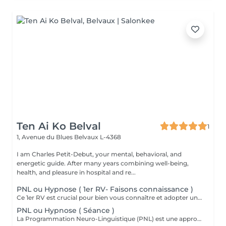
Ten Ai Ko Belval
1
1, Avenue du Blues
Belvaux L-4368
I am Charles Petit-Debut, your mental, behavioral, and
energetic guide. After many years combining well-being,
health, and pleasure in hospital and re...
PNL ou Hypnose ( 1er RV- Faisons connaissance )
Ce 1er RV est crucial pour bien vous connaître et adopter une approche personnalisée et efficace lors des prochaines séances.
PNL ou Hypnose ( Séance )
La Programmation Neuro-Linguistique (PNL) est une approche de communication, de développement personnel et de psychothérapie créée dans les années 1970 par Richard Bandler et John Grinder. Elle repose sur l'idée que la manière dont nous percevons et interprétons le monde influence notre comportement et nos émotions. Les principes clés incluent la modélisation de comportements efficaces, l'établissement de rapports et l'utilisation de techniques spécifiques pour induire des changements positifs dans le domaine de la communication, la gestion du stress, la confiance en soi et le développement de compétences relationnelles. Elle est aussi utilisée dans divers domaines tels que le coaching et le management. L'hypnose est une méthode thérapeutique qui accède à l'inconscient et favorise des changements positifs. Elle se caractérise par une approche douce et respectueuse, utilisant des suggestions indirectes et des métaphores pour contourner les résistances conscientes. Cela permet une adaptation personnalisée à vos besoins, une valorisation de vos ressources internes et une flexibilité dans l'application des techniques visant une réduction du stress et de l'anxiété, une meilleure gestion de la douleur, le traitement des troubles émotionnels et le développement personnel.