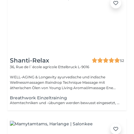
Shanti-Relax
52
36, Rue de l`école agricole
Ettelbruck L-9016
WELL-AGING & Longevity ayurvedische und indische
Wellnessmassagen Raindrop Technique Massage mit
ätherischen Ölen von Young Living Aromaölmassage Ene...
Breathwork Einzeltraining
Atemtechniken und -übungen werden bewusst eingesetzt, um dein Wohlbefinden zu verbessern, Stress abzubauen und ganz nach ayurvedischer Sicht ein Gefühl von erweitertem Bewusstsein zu erlangen (Sattva). Im Einzelsetting oder in der Gruppe erarbeiten wir zusammen dein eigenes Ziel das du erreichen möchtest: Entspannung, dein Energie Niveau steigern, Emotionale Verarbeitung verschiedenster Ereignisse in deinem Leben, die spirituelle Erweiterung, bessere Schlafqualität, ....