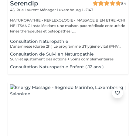
Serendip
84
45, Rue Laurent Ménager
Luxembourg L-2143
NATUROPATHIE - REFLEXOLOGIE - MASSAGE BIEN ETRE -CHI
NEI TSANG Installée dans une maison paramédicale entouré de
kinésithérapeutes et ostéopathes L...
Consultation Naturopathie
L'anamnese (durée 2h ) Le programme d'hygiène vital (PHV) Je vous remettrai un programme d'hygiène vital, par mail, sous quelques jours , Il est constitué de conseils naturopathiques personnalisés et dédiés pour une prise en charge globale des différents plans de la santé (alimentation, activités physiques, gestion psycho-émotionnel) et pourra être complété selon le cas par des complémentations nutritionnelles. Nous ferons un point par téléphone afin de vous donner plus amples explications sur ces conseils.
Consultation de Suivi en Naturopathie
Suivi et ajustement des actions + Soins complémentaires
Consultation Naturopathie Enfant (-12 ans )