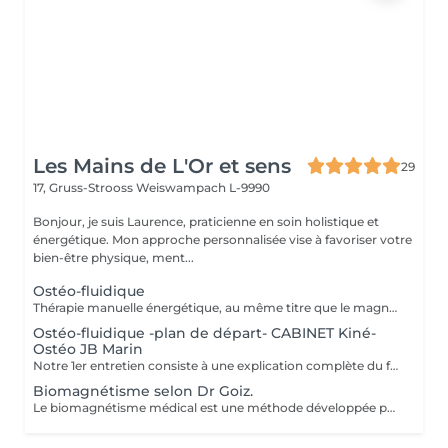
Les Mains de L'Or et sens
29
17, Gruss-Strooss
Weiswampach L-9990
Bonjour, je suis Laurence, praticienne en soin holistique et
énergétique. Mon approche personnalisée vise à favoriser votre
bien-être physique, ment...
Ostéo-fluidique
Thérapie manuelle énergétique, au même titre que le magnétisme, à la différence que celui-ci permet un décodage biologique et permet la libération émotionnelle. L'ostéofluidique permet de travailler directement sur l'énergie des os, articulations, organes, glandes et de tous les systèmes énergétiques du corps, sans aucune manipulation ni cracking. Mon travail consiste à mettre en lumière ces blocages et de les libérer. À la rencontre des maux et mots. - douleurs. - traumas. - blocages physiques et émotionnels. -
Ostéo-fluidique -plan de départ- CABINET Kiné-
Ostéo JB Marin
Notre 1er entretien consiste à une explication complète du fonctionne de l'Ostéofluidique ainsi que de voir notre plan d'action et le nombre de séance à fixer selon votre problématique.
Biomagnétisme selon Dr Goiz.
Le biomagnétisme médical est une méthode développée par le Dr Isaac Goiz Durán, qui utilise des paires d'aimants pour rééquilibrer le pH du corps et soutenir son processus naturel d'auto-régulation. Comment ça fonctionne ? Chaque organe possède une fréquence énergétique spécifique. Lorsqu'un déséquilibre apparaît (stress, émotions, virus, bactéries, champignons), cela modifie localement le pH du corps. En appliquant des aimants sur des points précis, on restaure cet équilibre, ce qui favorise le bon fonctionnement des systèmes internes. Pourquoi consulter ? Le biomagnétisme peut accompagner l'organisme dans de nombreuses situations : fatigue chronique, stress, troubles du sommeil douleurs physiques, troubles digestifs déséquilibres hormonaux ou émotionnels baisse d'énergie, récupération lente Et la science dans tout ça ? Des études en biophysique et en médecine énergétique ont montré que les champs magnétiques peuvent influencer certaines fonctions biologiques, notamment la circulation ionique, la microcirculation et la réponse cellulaire. Le biomagnétisme s'appuie sur ces bases pour proposer une approche douce et complémentaire. Bien que la recherche soit encore en développement, de plus en plus de praticiens et de patients constatent des résultats positifs et durables. Formée par le Dr Enrique de Juin Gonzales de Castejón, élève direct du Dr Goiz, je pratique cette méthode avec précision et bienveillance pour vous accompagner vers un mieux-être global. Une technique naturelle, non invasive et complémentaire, qui agit sur les causes profondes du déséquilibre.