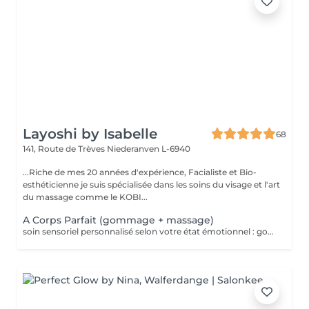
Layoshi by Isabelle
68
141, Route de Trèves
Niederanven L-6940
...Riche de mes 20 années d'expérience, Facialiste et Bio-
esthéticienne je suis spécialisée dans les soins du visage et l'art
du massage comme le KOBI...
A Corps Parfait (gommage + massage)
soin sensoriel personnalisé selon votre état émotionnel : gommage complet du corps au sel rose de l'Himalaya pour une peau douce et satinée + douche + Massage personnalisé