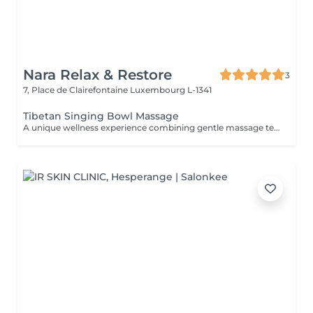
Nara Relax & Restore
3
7, Place de Clairefontaine
Luxembourg L-1341
Tibetan Singing Bowl Massage
A unique wellness experience combining gentle massage techniques, aromatic oils, and the soothing sounds of Tibetan singing bowls. The harmonious vibrations and calming tones create a deeply immersive atmosphere, helping you disconnect from daily stress and enjoy a moment of complete tranquility.