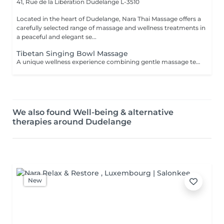
41, Rue de la Libération
Dudelange L-3510
Located in the heart of Dudelange, Nara Thai Massage offers a
carefully selected range of massage and wellness treatments in
a peaceful and elegant se...
Tibetan Singing Bowl Massage
A unique wellness experience combining gentle massage techniques, aromatic oils, and the soothing sounds of Tibetan singing bowls. The harmonious vibrations and calming tones create a deeply immersive atmosphere, helping you disconnect from daily stress and enjoy a moment of complete tranquility.
We also found Well-being & alternative
therapies around Dudelange
New