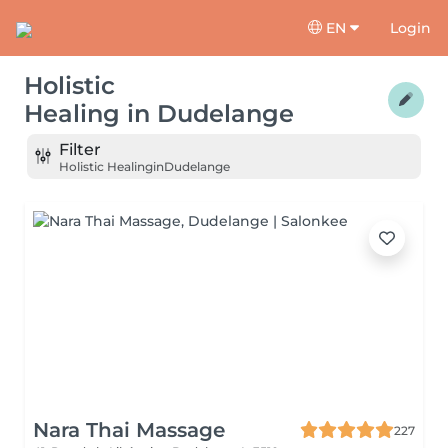
EN
Login
Holistic
Healing
in
Dudelange
Filter
Holistic Healing
in
Dudelange
Nara Thai Massage
227