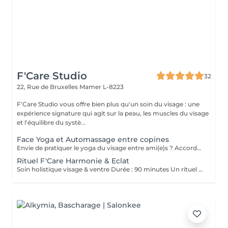
F'Care Studio
32
22, Rue de Bruxelles
Mamer L-8223
F'Care Studio vous offre bien plus qu'un soin du visage : une
expérience signature qui agit sur la peau, les muscles du visage
et l'équilibre du systè...
Face Yoga et Automassage entre copines
Envie de pratiquer le yoga du visage entre ami(e)s ? Accordez-vous un moment de détente et de partage, tout en apprenant les pratiques de Yoga facial et de l'automassage. Des solutions naturelles et efficaces pour tonifier, lisser, restructurer le visage, et raviver l'éclat. Franciane adapte le contenu du cours selon votre tranche d'âge, vos préoccupations et envies. Les cours collectifs sont proposés pour des groupes de 3 à 10 personnes. Prix dégressif à partir de 5 participantes Cours de 60 minutes en présentiel chez F'Care Studio, 22 rue de Bruxelles, L-8223 Mamer (Luxembourg).
Rituel F'Care Harmonie & Eclat
Soin holistique visage & ventre Durée : 90 minutes Un rituel profondément rééquilibrant qui relie le ventre, le visage et le système nerveux pour libérer les tensions accumulées, alléger le corps et révéler l'éclat naturel du visage. Le Rituel F'Care Harmonie & Éclat débute par un massage abdominal inspiré du Chi Nei Tsang, associé à des techniques de drainage et de travail manuel profond visant à relâcher les tensions physiques et émotionnelles logées dans le ventre. Cette première étape favorise une sensation de légèreté, améliore la circulation et invite le corps à un profond lâcher-prise. Le soin se poursuit avec un massage de la nuque, du cuir chevelu et un massage Face Sculpting sur mesure du visage., Les tensions musculaires se relâchent, les traits se défatiguent, les volumes du visage retrouvent davantage d'harmonie et la peau révèle un éclat plus frais et lumineux. Chaque séance est adaptée aux besoins du moment afin d'accompagner le visage et le corps vers un équilibre plus global. Bienfaits du rituel : Libération des tensions abdominales et émotionnelles Sensation de légèreté et de fluidité dans le corps Relâchement des tensions du visage, de la nuque et des trapèzes Drainage et stimulation de la circulation Traits plus détendus et visage plus lumineux Soutien de l'équilibre global du corps et du système nerveux Résultat : Le ventre se relâche, la respiration devient plus fluide, le visage retrouve de la douceur et de l'éclat. Le corps s'allège, l'esprit s'apaise et une sensation profonde d'harmonie intérieure s'installe.