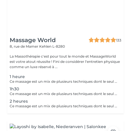
Massage World
133
8, rue de Mamer
Kehlen L-8280
La Massothérapie c'est pour tout le monde et MassageWorld
est votre atout réussite ! Fini de considérer l'entretien physique
comme un luxe réservé à ...
1 heure
Ce massage est un mix de plusieurs techniques dont le seul but est : LE RÉSULTAT Chaque mix est étudié et décidé avec vous, car pour améliorer une conséquence, il faut en trouver la cause. Deep Tissue, Myofascial Release, Trigger Point, Scraping Gua-Sha, Cupping Therapy combinées pour une efficacité maximale !! Douleurs chronique ou passagères, augmentation de performances ou récupération, relaxation physique ou mentale, détoxication, drainage, la combinaison ces techniques offrent des possibilités illimitées.
1h30
Ce massage est un mix de plusieurs techniques dont le seul but est : LE RÉSULTAT Chaque mix est étudié et décidé avec vous, car pour améliorer une conséquence, il faut en trouver la cause. Deep Tissue, Myofascial Release, trigger Point, scarping / Gua-Sha, cupping therapy combinées pour une efficacité maximale !! Douleurs chronique ou passagères, augmentation de performances ou récupération, relaxation physique ou mentale, détoxication, drainage, la combinaison de toutes ces techniques est illimitée.
2 heures
Ce massage est un mix de plusieurs techniques dont le seul but est : LE RÉSULTAT Chaque mix est étudié et décidé avec vous, car pour améliorer une conséquence, il faut en trouver la cause. Deep Tissue, Myofascial Release, trigger Point, scarping / Gua-Sha, cupping therapy combinées pour une efficacité maximale !! Douleurs chronique ou passagères, augmentation de performances ou récupération, relaxation physique ou mentale, détoxication, drainage, la combinaison de toutes ces techniques est illimitée.