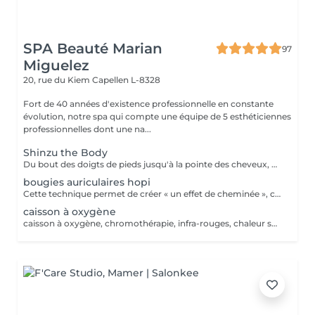
SPA Beauté Marian
97
Miguelez
20, rue du Kiem
Capellen L-8328
Fort de 40 années d'existence professionnelle en constante
évolution, notre spa qui compte une équipe de 5 esthéticiennes
professionnelles dont une na...
Shinzu the Body
Du bout des doigts de pieds jusqu'à la pointe des cheveux, ce massage parcourt le corps. Alliant le massage manuel, la baguette Kansa et l'énergétique, ce massage se démarque par son approche en 7 temps, basée sur la libération pour une connexion au coeur de son être et un bien être corps, âme et esprit.
bougies auriculaires hopi
Cette technique permet de créer « un effet de cheminée », c'est-à-dire une aspiration à la base du cône. De cette façon, les impuretés, les dépôts, les excès de cérumen et les résidus présents dans le canal auriculaire sont éliminés. Permet le rétablissement de la tension correcte du tympan, peut résoudre certains cas de sifflement et de bourdonnement, élimine les résidus d'eau accumulés dans l'oreille après un bain, procure à la personne une agréable sensation de relaxation et de détente, elle régule également la pression entre la tête et l'oreille et entre les canaux auditifs.
caisson à oxygène
caisson à oxygène, chromothérapie, infra-rouges, chaleur sèche, chaleur humide matelas vibrant, diffusion d'huiles essentielles et ou vitamines, hydrojet, douche à affusion. séance personnalisable à volonté, avec toutes les technologies ou sans celles qui ne vous conviennent pas. (la coque est légère et soulevable, le bénéficiaire peut en sortir à tout moment en cas de claustrophobie) Taille maximum du bénéficiaire : entre 1,75m et 1,78m