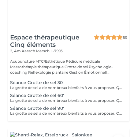
Espace thérapeutique
63
Cinq éléments
2, Am Kaesch
Mersch L-7593
Acupuncture MTC/Esthétique Pédicure médicale
Massothérapie thérapeutique Grotte de sel Psychologie-
coaching Réflexologie plantaire Gestion Émotionnell...
Séance Grotte de sel 30'
La grotte de sel a de nombreux bienfaits à vous proposer. Que ce soit pour un moment de relaxation ou pour soulager des troubles respiratoires, lutter contre les toxines, diminuer l'anxiété, améliorer le sommeil ou l'état de fatigue, ou même bénéficier des bienfaits pour la beauté de la peau et sa reminéralisation ! Transats, plaids, coussins et infusions vous y attendront.
Séance Grotte de sel 60'
La grotte de sel a de nombreux bienfaits à vous proposer. Que ce soit pour un moment de relaxation ou pour soulager des troubles respiratoires, lutter contre les toxines, diminuer l'anxiété, améliorer le sommeil ou l'état de fatigue, ou même bénéficier des bienfaits pour la beauté de la peau et sa reminéralisation ! Transats, plaids, coussins et infusions vous y attendront.
Séance Grotte de sel 90'
La grotte de sel a de nombreux bienfaits à vous proposer. Que ce soit pour un moment de relaxation ou pour soulager des troubles respiratoires, lutter contre les toxines, diminuer l'anxiété, améliorer le sommeil ou l'état de fatigue, ou même bénéficier des bienfaits pour la beauté de la peau et sa reminéralisation ! Transats, plaids, coussins et infusions vous y attendront.