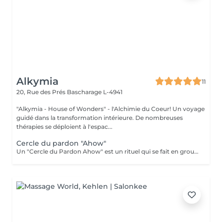
Alkymia
11
20, Rue des Prés
Bascharage L-4941
"Alkymia - House of Wonders" - l'Alchimie du Coeur! Un voyage
guidé dans la transformation intérieure. De nombreuses
thérapies se déploient à l'espac...
Cercle du pardon "Ahow"
Un "Cercle du Pardon Ahow" est un rituel qui se fait en groupe, d'une durée de 3 à 4 hrs ou plus, cela dépend du nombre des participants. Ce Rituel a pour objectif de se débarrasser d'une culpabilité, d'une offense, d'une dette, etc. Le pardon est un processus mental qui vise à éliminer tout ressentiment, colère, rancune ou autre sentiment négatif à l'égard d'une personne en particulier, de vous-même, d'une situation... Étymologiquement, le mot « pardon » vient du latin « perdonare » qui signifie l'action de pardonner, c'est-à-dire d'accepter ou de s'excuser ; pour réparer quelque chose de mal. L'expression AHOW est une belle salutation originaire des tribus autochtones d'Amérique du Nord. AHOW est un mot largement utilisé par les frères du chamanisme. Quand vous dites Ahow, vous contemplez, c'est une manière de vouloir dire "qu'il en soit ainsi", "amen", "je te sens", "je t'honore", "je te respecte", je te "pardonne" ou c'est-à-dire que vous contemplez l'autre "Être". AHOW est une expression de notre meilleure gratitude. Dans la vision du chamanisme, lorsque vous dites AHOW vous agissez comme tout être devrait agir, avec votre âme, avec votre Soi intérieur, votre essence, vous contemplez l'autre. Depuis le début, les autochtones savaient déjà expérimenter et exprimer leur force intérieure par le don du Pardon. Dans ce rituel nous entrerons en contact avec les couches les plus intimes de notre conscient et de notre subconscient, pour reprogrammer les croyances limitantes et les blocages qui nous empêchent de pardonner et d'être pardonnés. Trois leçons seront tirées de ce travail : le pardon de soi, le pardon et l'être pardonné. C'est en se pardonnant à nous-mêmes que nous apprenons le véritable sens du pardon aux autres. Et en nous pardonnant à nous-mêmes et à nos frères, nous permettons aux vibrations de l'amour d'entrer dans notre Être, pour que nous puissions aussi recevoir et comprendre le pardon, qu'il soit celui d'un frère, ou encore le pardon divin.