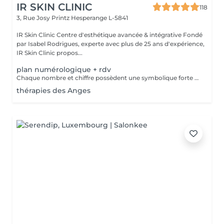
IR SKIN CLINIC
118
3, Rue Josy Printz
Hesperange L-5841
IR Skin Clinic Centre d'esthétique avancée & intégrative Fondé
par Isabel Rodrigues, experte avec plus de 25 ans d'expérience,
IR Skin Clinic propos...
plan numérologique + rdv
Chaque nombre et chiffre possèdent une symbolique forte et connue depuis la nuit des temps. Plusieurs outils sont à votre disposition pour découvrir votre personnalité, votre avenir ou tout simplement trouver des réponses précises à vos questions.
thérapies des Anges