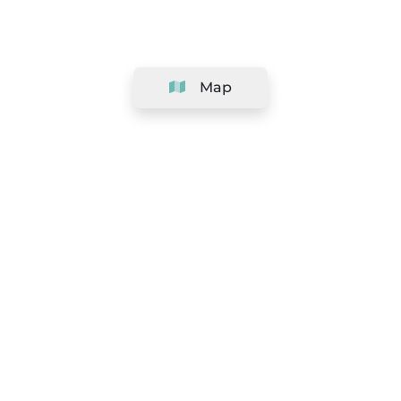
Map
Company
Support
Team
&
Careers
Information for salons
Legal
Exercise withdrawal right