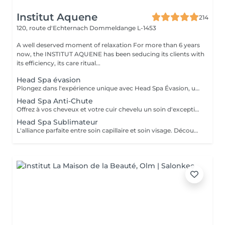
Institut Aquene
214
120, route d'Echternach
Dommeldange L-1453
A well deserved moment of relaxation For more than 6 years
now, the INSTITUT AQUENE has been seducing its clients with
its efficiency, its care ritual...
Head Spa évasion
Plongez dans l'expérience unique avec Head Spa Évasion, un soin dédié exclusivement à votre cuir chevelu. Ce rituel express est idéal pour découvrir les bienfaits du Head Spa, alliant relaxation profonde et stimulation du cuir chevelu. Un Moment Pour Vous Évader - Nettoyage en profondeur: Élimination des impuretés pour un cuir chevelu purifié. - Massage ciblé: Une gestuelle relaxante qui stimule la microcirculation et soulage les tensions. - Hydratation et soin: Des produits adaptés pour nourrir et revitaliser votre cuir chevelu. Un sèche cheveux et des brosses sont mis à votre disposition pour que vous ne repartiez pas avec la tête mouillée.
Head Spa Anti-Chute
Offrez à vos cheveux et votre cuir chevelu un soin d'exception avec notre Head Spa Anti-chute, utilisant les produits haut de gamme NANNIC. Ce traitement innovant a été conçu pour prévenir la chute des cheveux, favoriser leur repousse et renforcer leur santé globale. Les Bienfaits des Produits NANNIC Les soins NANNIC sont formulés avec des complexes innovants et des ingrédients naturels tels que: - Peptides bioactifs: stimulent la croissance et renforcent les racines. - Extraits végétaux: Apaisent et rééquilibrent le cuir chevelu. - Technologie NBE: Optimise la pénétration des actifs pour des résultats visible dès les premières séances. Afin de prolonger les bienfaits à la maison, bénéficiez d'une réduction de 15% sur la gamme capillaire ainsi que les trousses au format voyage et/ou découverte. Un sèche cheveux et des brosses sont mis à votre disposition pour que vous ne repartiez pas avec la tête mouillée
Head Spa Sublimateur
L'alliance parfaite entre soin capillaire et soin visage. Découvrez notre nouveau Head Spa Sublimateur qui marie le meilleur des soins capillaires et des soins visage pour une expérience de bien-être et de beauté complète. Conçu pour sublimer vos cheveux tout en revitalisant votre peau, ce soin est une véritable parenthèse de détente et de régénération. En Quoi Consiste ce soin ? Le Head Spa Sublimateur est un protocole unique qui agit en profondeur sur vos cheveux, votre cuir chevelu et votre visage: - Soin Capillaire Personnalisé: Nettoyage, massage et application de soins adaptés pour purifier le cuir chevelu, renforcer la fibre capillaire et sublimer vos cheveux. - Rituel visage: Un soin ciblé pour hydrater, apaiser et illuminer la peau, en utilisant des produits premium et techniques expertes. - Massage Relaxant: Une gestuelle douce et enveloppante pour une détente absolue, favorisant la circulation et l'oxygénation des tissus. Les Bienfaits - Pour vos cheveux: Un cuir chevelu purifié, des cheveux plus brillants, plus doux et revitalisés en profondeur. - Pour votre peau: Un teint éclatant, une peau repulpée et nourrie, visiblement apaisée. - Pour votre Bien-être: Une relaxation totale et un moment de lâcher-prise unique. Un moment d'exception pour sublimer votre beauté naturelle Un sèche cheveux et des brosses sont mis à votre disposition pour que vous ne repartiez pas avec la tête mouillée