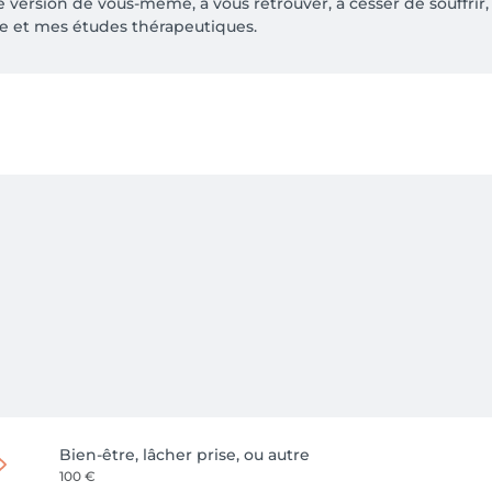
e version de vous-même, à vous retrouver, à cesser de souffrir, 
 et mes études thérapeutiques.
Bien-être, lâcher prise, ou autre
100 €