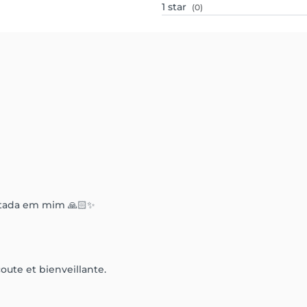
1
star
(0)
itada em mim 🙏🏻✨
écoute et bienveillante.