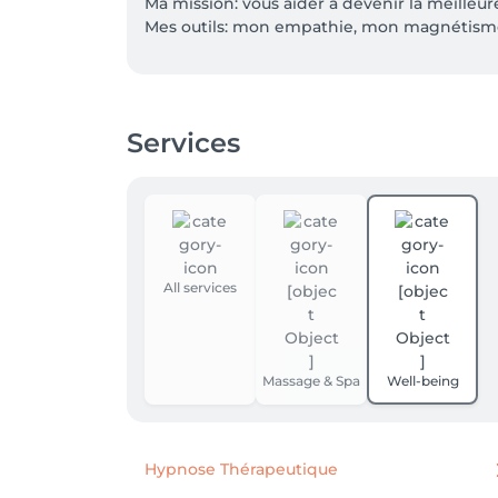
Ma mission: vous aider à devenir la meilleur
Mes outils: mon empathie, mon magnétisme
Services
All services
Massage & Spa
Well-being
Hypnose Thérapeutique