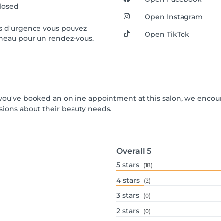
losed
Open Instagram
cas d'urgence vous pouvez
Open TikTok
éneau pour un rendez-vous.
If you've booked an online appointment at this salon, we enco
ions about their beauty needs.
Overall
5
5
stars
(18)
4
stars
(2)
3
stars
(0)
2
stars
(0)