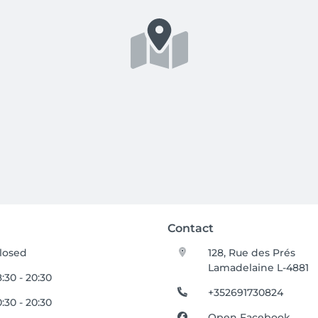
Contact
losed
128, Rue des Prés
Lamadelaine L-4881
8:30 - 20:30
+352691730824
0:30 - 20:30
Open Facebook