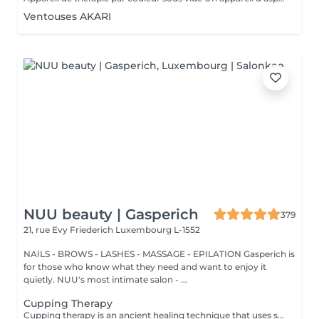
Ventouses AKARI
NUU beauty | Gasperich
379
21, rue Evy Friederich
Luxembourg L-1552
NAILS - BROWS - LASHES - MASSAGE - EPILATION Gasperich is
for those who know what they need and want to enjoy it
quietly. NUU's most intimate salon - ...
Cupping Therapy
Cupping therapy is an ancient healing technique that uses special cups to create gentle suction on the skin. This suction promotes blood flow, relieves muscle tension, reduces inflammation, and supports deep relaxation. The treatment can help release toxins, improve circulation, and ease chronic pain or stiffness. *Please note that cupping therapy could just be added to a massage service with includes back massage.