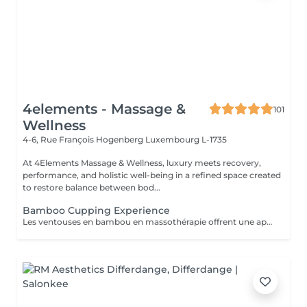
4elements - Massage &
101
Wellness
4-6, Rue François Hogenberg
Luxembourg L-1735
At 4Elements Massage & Wellness, luxury meets recovery,
performance, and holistic well-being in a refined space created
to restore balance between bod...
Bamboo Cupping Experience
Les ventouses en bambou en massothérapie offrent une approche naturelle, douce et non invasive pour le soin du corps Elles agissent en profondeur tout en respectant les tissus, sans provoquer de douleur ni de marques. Bienfaits principaux : Stimulent la microcirculation sanguine et améliorent l'oxygénation des tissus Favorisent la récupération musculaire et réduisent les tensions, notamment au niveau du dos et de la nuque Produisent un effet de drainage lymphatique, aidant à diminuer les dèmes Améliorent la tonicité et l'élasticité de la peau Induisent une relaxation profonde, bénéfique en cas de stress Grâce aux propriétés naturelles du bambou, le massage se caractérise par un glissement fluide et une pression maîtrisée, garantissant un soin confortable et non traumatique. Contre-indications : Affections cutanées inflammatoires, varices, hypertension artérielle sévère, fragilité vasculaire.