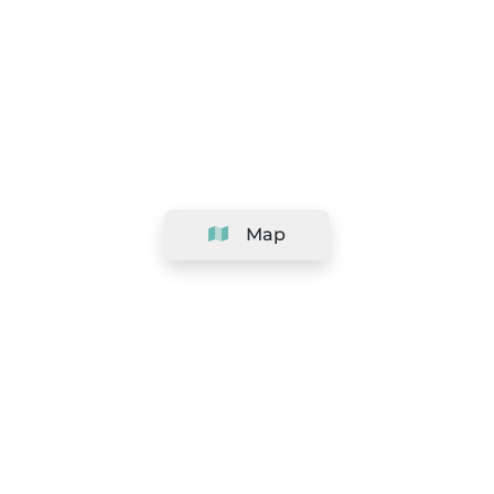
Map
Company
Support
Team
&
Careers
Information for salons