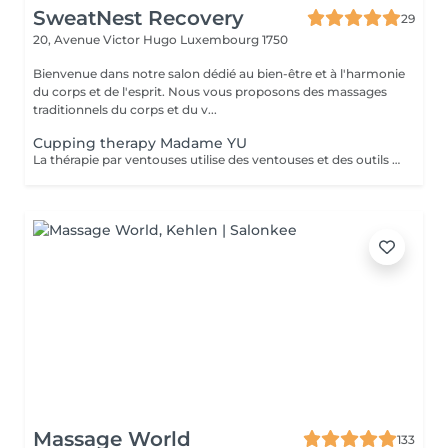
SweatNest Recovery
29
20, Avenue Victor Hugo
Luxembourg 1750
Bienvenue dans notre salon dédié au bien-être et à l'harmonie
du corps et de l'esprit. Nous vous proposons des massages
traditionnels du corps et du v...
Cupping therapy Madame YU
La thérapie par ventouses utilise des ventouses et des outils qui, par combustion, expulsent l'air de l'intérieur des ventouses, créant une pression négative qui permet aux ventouses d'adhérer aux points d'acupuncture ou à la surface de la peau où la thérapie par ventouses doit être effectuée, produisant ainsi une stimulation. Pour ce faire, à la fois en prévention et en traitement, la peau au niveau du site d'application des ventouses devient congestionnée et il y a stase sanguine Cupping therapy uses cups and tools employing combustion to expel air from inside the cups, creating negative pressure that causes the cups to adhere to acuponts or the skin surface where cupping is to be performed, thus producing stimulation,to achieve both prevention and treatment, the skin at the cupping site will become congested,and blood stasis.
Massage World
133