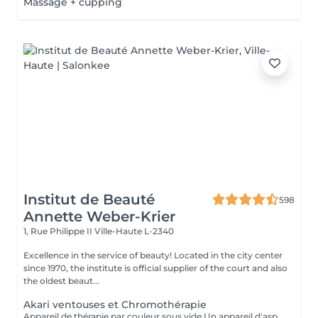
Massage + cupping
Institut de Beauté
598
Annette Weber-Krier
1, Rue Philippe II
Ville-Haute L-2340
Excellence in the service of beauty! Located in the city center
since 1970, the institute is official supplier of the court and also
the oldest beaut...
Akari ventouses et Chromothérapie
Appareil de thérapie par couleur sous vide Un appareil d'aspiration - complété avec 21 couleurs (barre de couleurs Akari). APPLICATIONS En cosmétique, en massage, en physiothérapie et dans le domaine médical. AVANTAGE En raison du vide, de la levée sans pression, la circulation sanguine et la lymphe sont stimulées. Ce vide est constant, finement contrôlé et réglable. Il a un train doux. Cela signifie qu'il peut également être utilisé sur les zones les plus sensibles - cicatrices, contour des yeux, lèvres, zones douloureuses ... APPLICATIONS POSSIBLES EN COSMÉTIQUE, Pour resserrer et affiner le visage (rides autour des yeux et des lèvres), cou et décolleté les bras supérieurs , ventre , hanche , cellulite DANS LE MASSAGE, drainage , réflexologie , tissu conjonctif, le drainage lymphatique , compensation des méridiens , dans les blessures sportives Pour le post-traitement des opérations faciales Possibilité d'utiliser une pyramide de cristal de roche pour faire des stimulations de couleur.