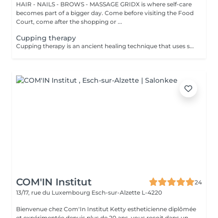
HAIR - NAILS - BROWS - MASSAGE GRIDX is where self-care
becomes part of a bigger day. Come before visiting the Food
Court, come after the shopping or ...
Cupping therapy
Cupping therapy is an ancient healing technique that uses special cups to create gentle suction on the skin. This suction promotes blood flow, relieves muscle tension, reduces inflammation, and supports deep relaxation. The treatment can help release toxins, improve circulation, and ease chronic pain or stiffness. *Please note that cupping therapy could just be added to a massage service with includes back massage.
COM'IN Institut
24
13/17, rue du Luxembourg
Esch-sur-Alzette L-4220
Bienvenue chez Com'In Institut Ketty estheticienne diplômée
et expérimentée depuis plus de 20 ans ,vous reçoit dans un