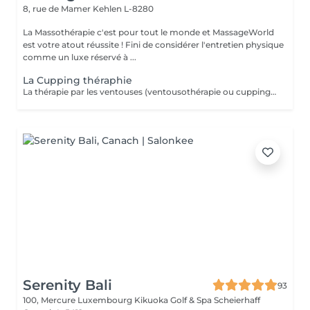
8, rue de Mamer
Kehlen L-8280
La Massothérapie c'est pour tout le monde et MassageWorld
est votre atout réussite ! Fini de considérer l'entretien physique
comme un luxe réservé à ...
La Cupping théraphie
La thérapie par les ventouses (ventousothérapie ou cupping) peut être employée pour divers problèmes de santé. Actuellement, elle est surtout utilisée pour soulager les douleurs musculosquelettiques. 'application des ventouses active fortement la circulation du sang et par le fait même, soulage la douleur. Jusqu'à récemment cette technique était très peu connue de la plupart des gens en occident. Depuis quelques années elle gagne en popularité. La thérapie par les ventouses est maintenant de plus en plus répendue. L'aspiration provoquée par les ventouses augmente considérablement la circulation sanguine au niveau des vaisseaux sanguins capillaires des muscles, tissus conjonctifs et des fascias. Elle améliore aussi la circulation lymphatique. Ainsi, elle libère la stagnation de Qi et de Sang dans les zones douloureuses. Cela a pour effet de diminuer les douleurs, les tensions, les contractions et les spasmes musculaires. De plus, le cupping favorise la guérison et permet d'éliminer plus rapidement l'acide lactique accumulé dans les muscles par l'effort physique. Le cupping est aussi utilisé pour chasser les pathogènes à l'extérieur du corps et dégager les voies respiratoires en cas de rhumes, grippes ou bronchites. Laissez-vous surprendre par cette technique millénaire.
Serenity Bali
93
100, Mercure Luxembourg Kikuoka Golf & Spa Scheierhaff