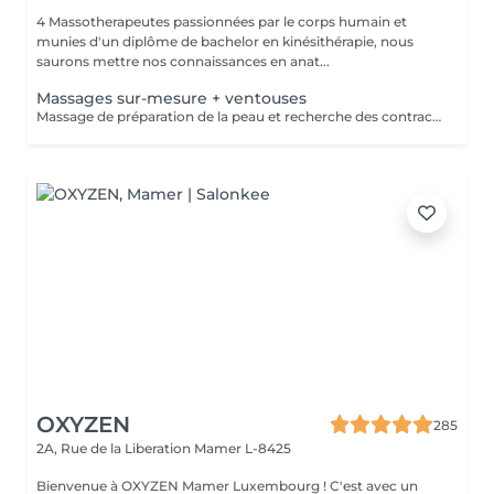
4 Massotherapeutes passionnées par le corps humain et
munies d'un diplôme de bachelor en kinésithérapie, nous
saurons mettre nos connaissances en anat...
Massages sur-mesure + ventouses
Massage de préparation de la peau et recherche des contractures suivis pas la pose des ventouses. Le vide est créé à l'aide d'une flamme, aucune sensation de chaud n'est ressentie durant le procédé et la technique est peu douloureuse. Le but de la cupping therapy est de soulager les tensions musculaires tout en promouvant la circulation sanguine et lymphatique.
OXYZEN
285
2A, Rue de la Liberation
Mamer L-8425
Bienvenue à OXYZEN Mamer Luxembourg ! C'est avec un