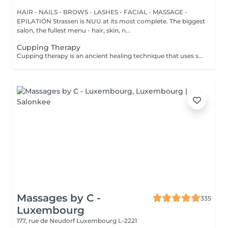
HAIR - NAILS - BROWS - LASHES - FACIAL - MASSAGE -
EPILATION Strassen is NUU at its most complete. The biggest
salon, the fullest menu - hair, skin, n...
Cupping Therapy
Cupping therapy is an ancient healing technique that uses special cups to create gentle suction on the skin. This suction promotes blood flow, relieves muscle tension, reduces inflammation, and supports deep relaxation. The treatment can help release toxins, improve circulation, and ease chronic pain or stiffness. *Please note that cupping therapy could just be added to a massage service with includes back massage.
Massages by C -
335
Luxembourg
177, rue de Neudorf
Luxembourg L-2221