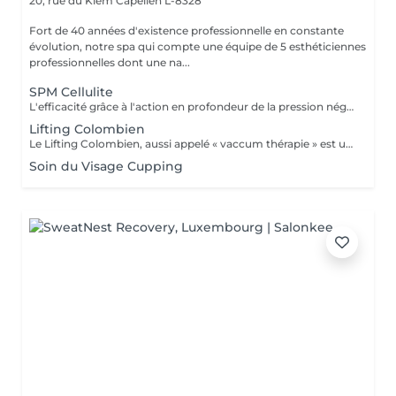
20, rue du Kiem
Capellen L-8328
Fort de 40 années d'existence professionnelle en constante
évolution, notre spa qui compte une équipe de 5 esthéticiennes
professionnelles dont une na...
SPM Cellulite
L'efficacité grâce à l'action en profondeur de la pression négative. Technique originale du "palper - rouler" Drainage, régénération et raffermissement des tissus du visage, du buste et du corps. Pour tous types de peaux. Traitements spécifiques contre les vergetures, la cellulite et bien d'autres. Maîtriser peau d'orange, culotte de cheval et tissus conjonctif faible grâce au SPM Digital ! Le SPM le multi -talent dont on ne peut plus se passer. Raffermir et regalber la poitrine sans appel à la chirurgie, l'un des nombreux traitements spécifiques.
Lifting Colombien
Le Lifting Colombien, aussi appelé « vaccum thérapie » est une technique non chirurgicale, pratiquée à l'aide de ventouses qui exercent une aspiration pour casser les dépôts de cellulite et de graisse, éliminer les toxines, améliorer le drainage et restaurer l'élasticité de la peau.
Soin du Visage Cupping