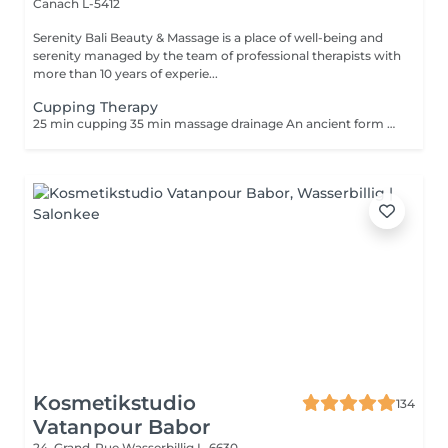
Canach L-5412
Serenity Bali Beauty & Massage is a place of well-being and
serenity managed by the team of professional therapists with
more than 10 years of experie...
Cupping Therapy
25 min cupping 35 min massage drainage An ancient form of alternative medicine in which a therapist puts special cups on your skin for a few minutes to create suction. People get it for many purposes, including to help with pain, inflammation, blood flow, relaxation and well-being, and as a type of deep-tissue massage.
Kosmetikstudio
134
Vatanpour Babor
24, Grand-Rue
Wasserbillig L-6630