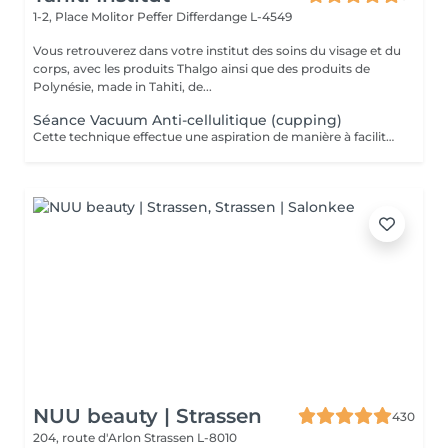
1-2, Place Molitor Peffer
Differdange L-4549
Vous retrouverez dans votre institut des soins du visage et du
corps, avec les produits Thalgo ainsi que des produits de
Polynésie, made in Tahiti, de...
Séance Vacuum Anti-cellulitique (cupping)
Cette technique effectue une aspiration de manière à faciliter le drainage du liquide retenu dans les cellules et à favoriser la circulation sanguine. La combinaison de ces deux effets aide à extraire les adipocytes et favorise l'oxygénation des tissus. Pour cette raison, c'est un traitement recommandé contre la cellulite.
NUU beauty | Strassen
430
204, route d'Arlon
Strassen L-8010