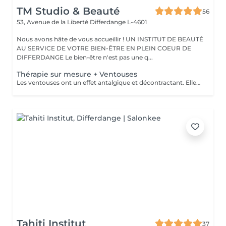
TM Studio & Beauté
56
53, Avenue de la Liberté
Differdange L-4601
Nous avons hâte de vous accueillir ! UN INSTITUT DE BEAUTÉ
AU SERVICE DE VOTRE BIEN-ÊTRE EN PLEIN COEUR DE
DIFFERDANGE Le bien-être n'est pas une q...
Thérapie sur mesure + Ventouses
Les ventouses ont un effet antalgique et décontractant. Elles sont recommandées pour soigner différentes lésions musculaires et articulaires : entorses bénignes, contractures, élongations, crampes, lombalgies, tendinites. Les traitement par ventouses sont combinés avec des massages local avec technique isolées et massage relaxant.
Tahiti Institut
37