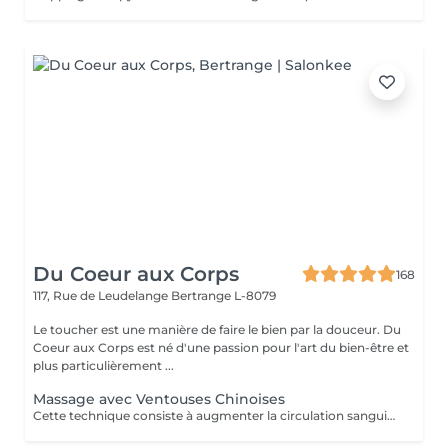
Du Coeur aux Corps
168
117, Rue de Leudelange
Bertrange L-8079
Le toucher est une manière de faire le bien par la douceur. Du
Coeur aux Corps est né d'une passion pour l'art du bien-être et
plus particulièrement ...
Massage avec Ventouses Chinoises
Cette technique consiste à augmenter la circulation sanguine. L'objectif est de créer un effet de succion qui favorisera la décongestion des tissus, l'évacuation des toxines et la mobilité des tissus. Prioritairement, cette pratique s'effectue sur le dos.