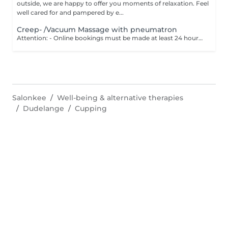
outside, we are happy to offer you moments of relaxation. Feel
well cared for and pampered by e...
Creep- /Vacuum Massage with pneumatron
Attention: - Online bookings must be made at least 24 hours in advance. - If you would like to book a massage at short notice (less than 24 hours in advance), please call +49 173 390 20 62. - If you have to cancel the massage, we kindly ask you to do so at least 24 hours in advance, otherwise we will have to charge 70% of the price of the massage. - Employees and times can be adjusted if necessary, after consultation with you. Your body is massaged with a skin-friendly alkaline oil, the muscles relaxes and blockages are released. Then parts of the body are treated with a vacuum massage technique. This stimulates the body parts with a pulsating negative pressure to deacidify and excrete toxins.
Salonkee
Well-being & alternative therapies
Dudelange
Cupping