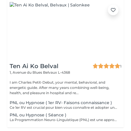
Ten Ai Ko Belval
1
1, Avenue du Blues
Belvaux L-4368
I am Charles Petit-Debut, your mental, behavioral, and
energetic guide. After many years combining well-being,
health, and pleasure in hospital and re...
PNL ou Hypnose ( 1er RV- Faisons connaissance )
Ce 1er RV est crucial pour bien vous connaître et adopter une approche personnalisée et efficace lors des prochaines séances.
PNL ou Hypnose ( Séance )
La Programmation Neuro-Linguistique (PNL) est une approche de communication, de développement personnel et de psychothérapie créée dans les années 1970 par Richard Bandler et John Grinder. Elle repose sur l'idée que la manière dont nous percevons et interprétons le monde influence notre comportement et nos émotions. Les principes clés incluent la modélisation de comportements efficaces, l'établissement de rapports et l'utilisation de techniques spécifiques pour induire des changements positifs dans le domaine de la communication, la gestion du stress, la confiance en soi et le développement de compétences relationnelles. Elle est aussi utilisée dans divers domaines tels que le coaching et le management. L'hypnose est une méthode thérapeutique qui accède à l'inconscient et favorise des changements positifs. Elle se caractérise par une approche douce et respectueuse, utilisant des suggestions indirectes et des métaphores pour contourner les résistances conscientes. Cela permet une adaptation personnalisée à vos besoins, une valorisation de vos ressources internes et une flexibilité dans l'application des techniques visant une réduction du stress et de l'anxiété, une meilleure gestion de la douleur, le traitement des troubles émotionnels et le développement personnel.