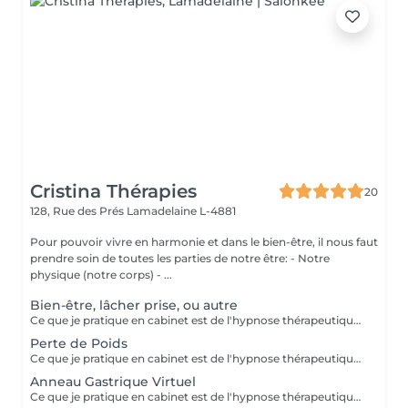
Cristina Thérapies
20
128, Rue des Prés
Lamadelaine L-4881
Pour pouvoir vivre en harmonie et dans le bien-être, il nous faut
prendre soin de toutes les parties de notre être: - Notre
physique (notre corps) - ...
Bien-être, lâcher prise, ou autre
Ce que je pratique en cabinet est de l'hypnose thérapeutique. Vous restez maître de vous-même et libre de vos actions. Ensemble nous travaillons sur vos émotions. Je vais chercher vos blocages, vos peurs, vos craintes, et fais en sorte que celles-ci ne soient plus un poids pour vous. Aussi ce qu'il y a de mieux en vous, vos forces, votre courage, et bien d'autres qualités, pour que cela vous aide à aller mieux et à atteindre vos objectifs. Paiement sur place en espèces.
Perte de Poids
Ce que je pratique en cabinet est de l'hypnose thérapeutique. Vous restez maître de vous-même et libre de vos actions. Ensemble nous analisons votre situation et en fonction de cela trouvons la meilleure façon pour vous de perdre du poids. Ici les mots régime ou diète n'existent pas! Grâce à mes inductions vous n'éprouvez plus l'envie de grignoter dès la première séance et vous commencez à vous alimenter correctement, Au fils des jours, vous commencez à vous sentir mieux dans votre peau, en prenant soin de vous et constatez que votre poids commence à diminuer. Paiement sur place en espèces.
Anneau Gastrique Virtuel
Ce que je pratique en cabinet est de l'hypnose thérapeutique. Vous restez maître de vous-mêmes et libres de vos actions. Si vous avez plus de 15 kilos à perdre, nous irons travailler sur la pose d'un anneau gastrique virtuel. Pour cela il faudra 4 consultations. Vous ressentirez les bienfaits d'un anneau gastrique pour de vrai, sans avoir eu les inconvénients d'une vraie opération. Votre estomac sera plus petit, vous mangerez moins et par conséquent votre surpoids s'envolera petit à petit. Paiement sur place en espèces.