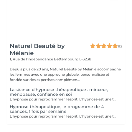
Naturel Beauté by
82
Mélanie
1, Rue de l’indépendance
Bettembourg L-3238
Depuis plus de 20 ans, Naturel Beauté by Mélanie accompagne
les femmes avec une approche globale, personnalisée et
fondée sur des expertises complémen...
La séance d'hypnose thérapeutique : minceur,
ménopause, confiance en soi
L'hypnose pour reprogrammer l'esprit. L'hypnose est une technique qui agit sur le subconscient pour : - modifier les comportements alimentaires : manger moins, éviter les grignotages, réduire les compulsons sucrées, ressentir la satiété, etre à l'écoute des signaux envoyer par son corps - renforcer la motivation et la confiance en soi dans votre démarche minceur - diminuer les facteurs émotionnels liés à la prise de poids, comme le stress, l'anxiété, le surmenage, le sentiment d'etre débordée.. En instaurant un nouveau rapport à la nourriture et en travaillant sur les blocages émotionnels, le manque de confiance en soi et de motivation, l'hypnose accompagne pour des résultats durables avec un changements de comportements sains et naturels
Hypnose thérapeutique, le programme de 4
séances, 1 fois par semaine
L'hypnose pour reprogrammer l'esprit. L'hypnose est une technique qui agit sur le subconscient pour : - modifier les comportements alimentaires : manger moins, éviter les grignotages, réduire les compulsons sucrées, ressentir la satiété, etre à l'écoute des signaux envoyer par son corps - renforcer la motivation et la confiance en soi dans votre démarche minceur - diminuer les facteurs émotionnels liés à la prise de poids, comme le stress, l'anxiété, le surmenage, le sentiment d'etre débordée.. En instaurant un nouveau rapport à la nourriture et en travaillant sur les blocages émotionnels, le manque de confiance en soi et de motivation, l'hypnose accompagne pour des résultats durables avec un changements de comportements sains et naturels