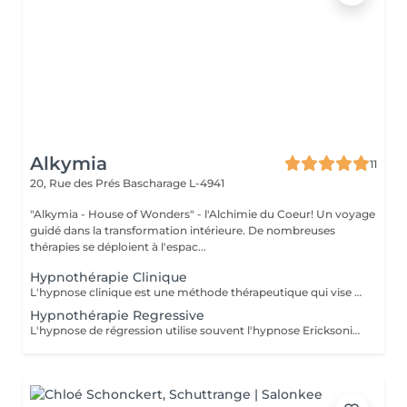
Alkymia
11
20, Rue des Prés
Bascharage L-4941
"Alkymia - House of Wonders" - l'Alchimie du Coeur! Un voyage
guidé dans la transformation intérieure. De nombreuses
thérapies se déploient à l'espac...
Hypnothérapie Clinique
L'hypnose clinique est une méthode thérapeutique qui vise à induire chez le patient un état de conscience modifié. Cette forme de thérapie brève se base sur la communication entre le praticien et le patient dans un état de conscience élargi. Durant ce processus, le sujet est amené à faire abstraction de son environnement pour se concentrer sur son monde intérieur. Cet état permet d'accéder aux ressources inconscientes du sujet, facilitant ainsi l'atteinte d'objectifs personnels ou des changements souhaités. L'objectif de l'hypnose clinique est notamment d'améliorer le bien-être du patient. Elle peut être utilisée ponctuellement lors d'un soin ou d'un examen pour aider le patient à mieux gérer certaines procédures difficiles. Par ailleurs, l'hypnose clinique est également utilisée pour atténuer les effets du stress, de la peur et de la douleur. Il est à noter que cette pratique thérapeutique ne doit pas être confondue avec l'hypnose de spectacle. En effet, contrairement à cette dernière, l'hypnose clinique se déroule dans un cadre rigoureux et respectueux de l'éthique thérapeutique.
Hypnothérapie Regressive
L'hypnose de régression utilise souvent l'hypnose Ericksonienne pour atteindre un état de transe profonde. Avec de multiples métaphores et sous-entendus, l'hypnothérap. amène la personne vers ses vies antérieures ou une histoire précise de sa vie. De cette manière, la personne de 40 ans peut se retrouver à revivre des évènements quand elle en avait 10. Elle peut aussi être projetée à l'époque du Moyen Âge où dans une vie antérieure elle était une servante. Cette approche thérap. permet d'avoir accès à certains souvenirs verrouillés par le cerveau. En comprenant le passé ou les vies antérieures, il est parfois plus facile de comprendre la vie au présent. L'hypnose régressive permet de se libérer des souvenirs et des expériences du passé. Entraînée dans un état hypnotique profond grâce à un procédé de visualisation guidé par l'hypnothérap., la personne a accès à des informations qu'elle avait oubliées ou mises de côté. En résolvant des expériences de vie antérieure ou des souvenirs du passé, l'hypnothérap. permet au patient un mieux-être. Une séance d'hypnose de régression en revisualisant les vies antérieures ou le passé apporte au patient une compréhension : de son comportement ; de ses choix ; de ses façons d'interagir avec les autres. La personne va comprendre comment un évènement traumatisant peut avoir comme impact sur sa vie et ses mécanismes. En prenant conscience de cela, la personne peut alors débloquer une multitude de verrous et aller vers un mieux-être.