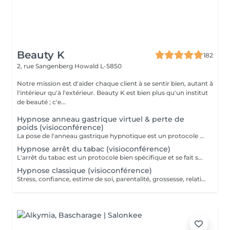
Beauty K
182
2, rue Sangenberg
Howald L-5850
Notre mission est d'aider chaque client à se sentir bien, autant à
l'intérieur qu'à l'extérieur. Beauty K est bien plus qu'un institut
de beauté ; c'e...
Hypnose anneau gastrique virtuel & perte de
poids (visioconférence)
La pose de l'anneau gastrique hypnotique est un protocole bien spécifique et se fait sur 4 séances. Une séance de suivi est également comprise dans le forfait. L'anneau gastrique hypnotique sera bénéfique pour quiconque a un surpoids de 10kg ou plus. La solution hypnotique vous permet de perdre vos kilos en trop sans passer par la case chirurgie chère et dangereuse. Grâce à l'anneau gastrique hypnotique, vous créez un rapport différent avec la nourriture afin de changer vos habitudes alimentaires durablement. Plus d'informations sur : http://jgchypnose.com
Hypnose arrêt du tabac (visioconférence)
L'arrêt du tabac est un protocole bien spécifique et se fait sur 4 séances. Une séance de suivi est également comprise dans le forfait. Motivé à vous libérer du tabac ? Agissez, reprenez votre vie en main et libérez-vous de ces comportements automatiques. Grâce aux suggestions mentales, l'hypnose offre des résultats spectaculaires.
Hypnose classique (visioconférence)
Stress, confiance, estime de soi, parentalité, grossesse, relations sentimentales, deuil, séparation, sont autant de sujets sur lesquels nous pouvons travailler ensemble pour vous accompagner vers le mieux être. Une moyenne de 3 séances est recommandée, selon la problématique. Chaque séance dure entre 1h et 1h30. Plus d'informations sur : http://jgchypnose.com