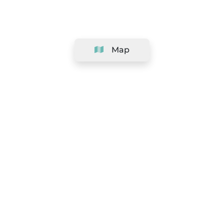
Map
Company
Support
Team
&
Careers
Information for salons
Legal
Exercise withdrawal right