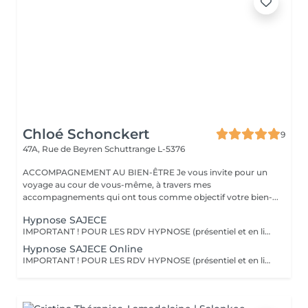
Chloé Schonckert
9
47A, Rue de Beyren
Schuttrange L-5376
ACCOMPAGNEMENT AU BIEN-ÊTRE Je vous invite pour un
voyage au cour de vous-même, à travers mes
accompagnements qui ont tous comme objectif votre bien-...
Hypnose SAJECE
IMPORTANT ! POUR LES RDV HYPNOSE (présentiel et en ligne) : vous recevrez un mail 2 jours avant la séance afin de m'indiquer les motifs de votre consultation. Le principe de l'hypnose est de modifier votre système de croyance en installant de nouveaux programmes internes, qui correspondent à ce que vous êtes. L'hypnose SAJECE agit par le biais d'histoires métaphoriques afin de transmettre des messages à votre inconscient pour vous libérer de vos peurs et croyances limitantes. Ainsi, elle vous permet de mettre en place les changements dont vous avez besoin dans votre vie, pour vous aider à être dans le moment présent, et reprendre confiance en vous. Elle vous aide à prendre du recul sur des situations et à changer vos croyances pour votre mieux-être. L'hypnose SAJECE vous aide à sortir les émotions coincées, à comprendre vos besoins et à être à l'écoute de vous-même. C'est un outil puissant qui a pour objectif d'agir sur l'origine d'un problème pour vous en débarrasser définitivement, afin que vous puissiez redevenir acteur de votre vie. En rééduquant vos pensées (du négatif vers le positif), vous pourrez observer un tout nouveau monde s'ouvrir à vous et avec, de nouvelles possibilités pour vivre la vie dont vous avez envie - car vous êtes le seul créateur de celle-ci !
Hypnose SAJECE Online
IMPORTANT ! POUR LES RDV HYPNOSE (présentiel et en ligne) : vous recevrez un mail 2 jours avant la séance afin de m'indiquer les motifs de votre consultation. Merci Une séance d'hypnose à distance (en ligne ou par téléphone) est aussi efficace qu'une séance en présentiel dans mon cabinet au Luxembourg. Les séances à distance sont idéales si vous souhaitez par les faire le soir juste avant de vous endormir. Comme en cabinet, j'aurai créé une séance sur-mesure pour vous, et vous pourrez vous laisser guider par ma voix à travers les histoires que je vous raconte. Une fois la séance terminée, vous pourrez retourner à vos activités ou simplement vous coucher.