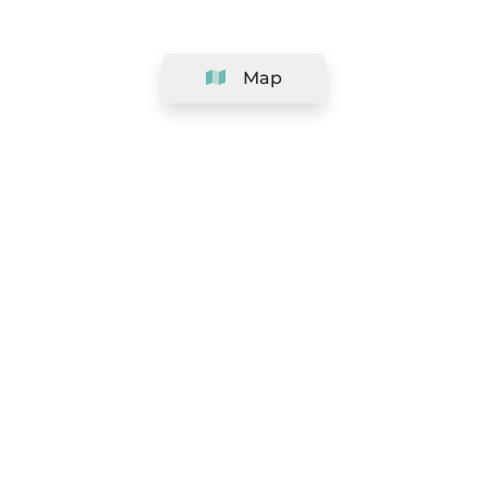
Map
Company
Support
Team
&
Careers
Information for salons
Legal
Exercise withdrawal right
Terms and conditions