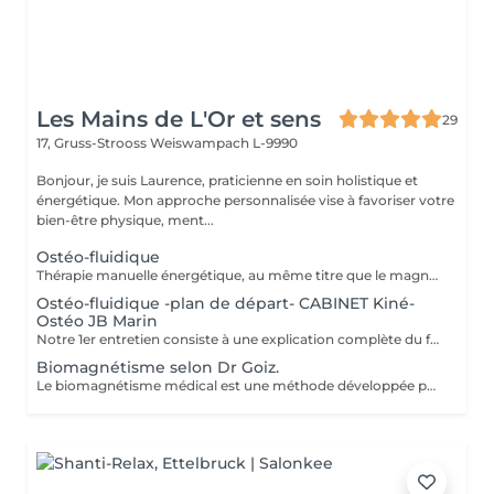
Les Mains de L'Or et sens
29
17, Gruss-Strooss
Weiswampach L-9990
Bonjour, je suis Laurence, praticienne en soin holistique et
énergétique. Mon approche personnalisée vise à favoriser votre
bien-être physique, ment...
Ostéo-fluidique
Thérapie manuelle énergétique, au même titre que le magnétisme, à la différence que celui-ci permet un décodage biologique et permet la libération émotionnelle. L'ostéofluidique permet de travailler directement sur l'énergie des os, articulations, organes, glandes et de tous les systèmes énergétiques du corps, sans aucune manipulation ni cracking. Mon travail consiste à mettre en lumière ces blocages et de les libérer. À la rencontre des maux et mots. - douleurs. - traumas. - blocages physiques et émotionnels. -
Ostéo-fluidique -plan de départ- CABINET Kiné-
Ostéo JB Marin
Notre 1er entretien consiste à une explication complète du fonctionne de l'Ostéofluidique ainsi que de voir notre plan d'action et le nombre de séance à fixer selon votre problématique.
Biomagnétisme selon Dr Goiz.
Le biomagnétisme médical est une méthode développée par le Dr Isaac Goiz Durán, qui utilise des paires d'aimants pour rééquilibrer le pH du corps et soutenir son processus naturel d'auto-régulation. Comment ça fonctionne ? Chaque organe possède une fréquence énergétique spécifique. Lorsqu'un déséquilibre apparaît (stress, émotions, virus, bactéries, champignons), cela modifie localement le pH du corps. En appliquant des aimants sur des points précis, on restaure cet équilibre, ce qui favorise le bon fonctionnement des systèmes internes. Pourquoi consulter ? Le biomagnétisme peut accompagner l'organisme dans de nombreuses situations : fatigue chronique, stress, troubles du sommeil douleurs physiques, troubles digestifs déséquilibres hormonaux ou émotionnels baisse d'énergie, récupération lente Et la science dans tout ça ? Des études en biophysique et en médecine énergétique ont montré que les champs magnétiques peuvent influencer certaines fonctions biologiques, notamment la circulation ionique, la microcirculation et la réponse cellulaire. Le biomagnétisme s'appuie sur ces bases pour proposer une approche douce et complémentaire. Bien que la recherche soit encore en développement, de plus en plus de praticiens et de patients constatent des résultats positifs et durables. Formée par le Dr Enrique de Juin Gonzales de Castejón, élève direct du Dr Goiz, je pratique cette méthode avec précision et bienveillance pour vous accompagner vers un mieux-être global. Une technique naturelle, non invasive et complémentaire, qui agit sur les causes profondes du déséquilibre.