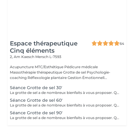
Espace thérapeutique
64
Cinq éléments
2, Am Kaesch
Mersch L-7593
Acupuncture MTC/Esthétique Pédicure médicale
Massothérapie thérapeutique Grotte de sel Psychologie-
coaching Réflexologie plantaire Gestion Émotionnell...
Séance Grotte de sel 30'
La grotte de sel a de nombreux bienfaits à vous proposer. Que ce soit pour un moment de relaxation ou pour soulager des troubles respiratoires, lutter contre les toxines, diminuer l'anxiété, améliorer le sommeil ou l'état de fatigue, ou même bénéficier des bienfaits pour la beauté de la peau et sa reminéralisation ! Transats, plaids, coussins et infusions vous y attendront.
Séance Grotte de sel 60'
La grotte de sel a de nombreux bienfaits à vous proposer. Que ce soit pour un moment de relaxation ou pour soulager des troubles respiratoires, lutter contre les toxines, diminuer l'anxiété, améliorer le sommeil ou l'état de fatigue, ou même bénéficier des bienfaits pour la beauté de la peau et sa reminéralisation ! Transats, plaids, coussins et infusions vous y attendront.
Séance Grotte de sel 90'
La grotte de sel a de nombreux bienfaits à vous proposer. Que ce soit pour un moment de relaxation ou pour soulager des troubles respiratoires, lutter contre les toxines, diminuer l'anxiété, améliorer le sommeil ou l'état de fatigue, ou même bénéficier des bienfaits pour la beauté de la peau et sa reminéralisation ! Transats, plaids, coussins et infusions vous y attendront.