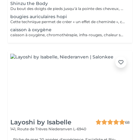
Shinzu the Body
Du bout des doigts de pieds jusqu'à la pointe des cheveux, ce massage parcourt le corps. Alliant le massage manuel, la baguette Kansa et l'énergétique, ce massage se démarque par son approche en 7 temps, basée sur la libération pour une connexion au coeur de son être et un bien être corps, âme et esprit.
bougies auriculaires hopi
Cette technique permet de créer « un effet de cheminée », c'est-à-dire une aspiration à la base du cône. De cette façon, les impuretés, les dépôts, les excès de cérumen et les résidus présents dans le canal auriculaire sont éliminés. Permet le rétablissement de la tension correcte du tympan, peut résoudre certains cas de sifflement et de bourdonnement, élimine les résidus d'eau accumulés dans l'oreille après un bain, procure à la personne une agréable sensation de relaxation et de détente, elle régule également la pression entre la tête et l'oreille et entre les canaux auditifs.
caisson à oxygène
caisson à oxygène, chromothérapie, infra-rouges, chaleur sèche, chaleur humide matelas vibrant, diffusion d'huiles essentielles et ou vitamines, hydrojet, douche à affusion. séance personnalisable à volonté, avec toutes les technologies ou sans celles qui ne vous conviennent pas. (la coque est légère et soulevable, le bénéficiaire peut en sortir à tout moment en cas de claustrophobie) Taille maximum du bénéficiaire : entre 1,75m et 1,78m
Layoshi by Isabelle
68
141, Route de Trèves
Niederanven L-6940
...Riche de mes 20 années d'expérience, Facialiste et Bio-