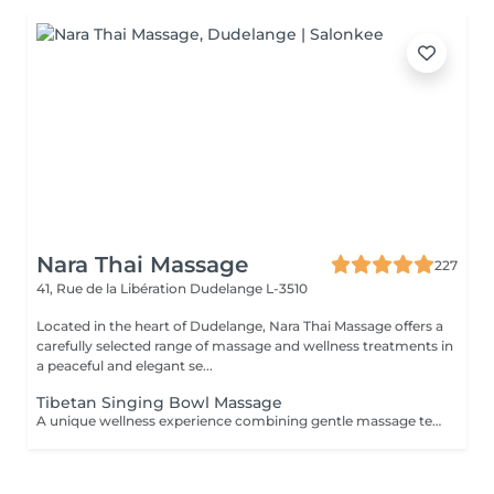
Nara Thai Massage
227
41, Rue de la Libération
Dudelange L-3510
Located in the heart of Dudelange, Nara Thai Massage offers a
carefully selected range of massage and wellness treatments in
a peaceful and elegant se...
Tibetan Singing Bowl Massage
A unique wellness experience combining gentle massage techniques, aromatic oils, and the soothing sounds of Tibetan singing bowls. The harmonious vibrations and calming tones create a deeply immersive atmosphere, helping you disconnect from daily stress and enjoy a moment of complete tranquility.