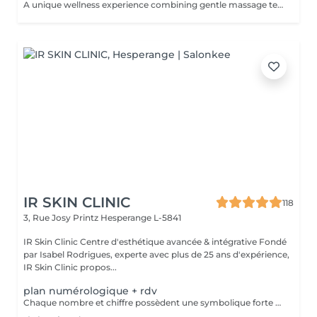
A unique wellness experience combining gentle massage techniques, aromatic oils, and the soothing sounds of Tibetan singing bowls. The harmonious vibrations and calming tones create a deeply immersive atmosphere, helping you disconnect from daily stress and enjoy a moment of complete tranquility.
IR SKIN CLINIC
118
3, Rue Josy Printz
Hesperange L-5841
IR Skin Clinic Centre d'esthétique avancée & intégrative Fondé
par Isabel Rodrigues, experte avec plus de 25 ans d'expérience,
IR Skin Clinic propos...
plan numérologique + rdv
Chaque nombre et chiffre possèdent une symbolique forte et connue depuis la nuit des temps. Plusieurs outils sont à votre disposition pour découvrir votre personnalité, votre avenir ou tout simplement trouver des réponses précises à vos questions.