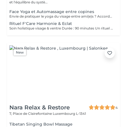
et l'équilibre du systè...
Face Yoga et Automassage entre copines
Envie de pratiquer le yoga du visage entre ami(e)s ? Accordez-vous un moment de détente et de partage, tout en apprenant les pratiques de Yoga facial et de l'automassage. Des solutions naturelles et efficaces pour tonifier, lisser, restructurer le visage, et raviver l'éclat. Franciane adapte le contenu du cours selon votre tranche d'âge, vos préoccupations et envies. Les cours collectifs sont proposés pour des groupes de 3 à 10 personnes. Prix dégressif à partir de 5 participantes Cours de 60 minutes en présentiel chez F'Care Studio, 22 rue de Bruxelles, L-8223 Mamer (Luxembourg).
Rituel F'Care Harmonie & Eclat
Soin holistique visage & ventre Durée : 90 minutes Un rituel profondément rééquilibrant qui relie le ventre, le visage et le système nerveux pour libérer les tensions accumulées, alléger le corps et révéler l'éclat naturel du visage. Le Rituel F'Care Harmonie & Éclat débute par un massage abdominal inspiré du Chi Nei Tsang, associé à des techniques de drainage et de travail manuel profond visant à relâcher les tensions physiques et émotionnelles logées dans le ventre. Cette première étape favorise une sensation de légèreté, améliore la circulation et invite le corps à un profond lâcher-prise. Le soin se poursuit avec un massage de la nuque, du cuir chevelu et un massage Face Sculpting sur mesure du visage., Les tensions musculaires se relâchent, les traits se défatiguent, les volumes du visage retrouvent davantage d'harmonie et la peau révèle un éclat plus frais et lumineux. Chaque séance est adaptée aux besoins du moment afin d'accompagner le visage et le corps vers un équilibre plus global. Bienfaits du rituel : Libération des tensions abdominales et émotionnelles Sensation de légèreté et de fluidité dans le corps Relâchement des tensions du visage, de la nuque et des trapèzes Drainage et stimulation de la circulation Traits plus détendus et visage plus lumineux Soutien de l'équilibre global du corps et du système nerveux Résultat : Le ventre se relâche, la respiration devient plus fluide, le visage retrouve de la douceur et de l'éclat. Le corps s'allège, l'esprit s'apaise et une sensation profonde d'harmonie intérieure s'installe.
New
Nara Relax & Restore
4
7, Place de Clairefontaine
Luxembourg L-1341
Tibetan Singing Bowl Massage