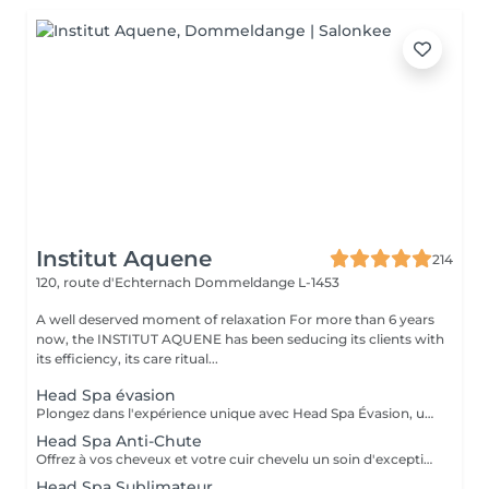
Institut Aquene
214
120, route d'Echternach
Dommeldange L-1453
A well deserved moment of relaxation For more than 6 years
now, the INSTITUT AQUENE has been seducing its clients with
its efficiency, its care ritual...
Head Spa évasion
Plongez dans l'expérience unique avec Head Spa Évasion, un soin dédié exclusivement à votre cuir chevelu. Ce rituel express est idéal pour découvrir les bienfaits du Head Spa, alliant relaxation profonde et stimulation du cuir chevelu. Un Moment Pour Vous Évader - Nettoyage en profondeur: Élimination des impuretés pour un cuir chevelu purifié. - Massage ciblé: Une gestuelle relaxante qui stimule la microcirculation et soulage les tensions. - Hydratation et soin: Des produits adaptés pour nourrir et revitaliser votre cuir chevelu. Un sèche cheveux et des brosses sont mis à votre disposition pour que vous ne repartiez pas avec la tête mouillée.
Head Spa Anti-Chute
Offrez à vos cheveux et votre cuir chevelu un soin d'exception avec notre Head Spa Anti-chute, utilisant les produits haut de gamme NANNIC. Ce traitement innovant a été conçu pour prévenir la chute des cheveux, favoriser leur repousse et renforcer leur santé globale. Les Bienfaits des Produits NANNIC Les soins NANNIC sont formulés avec des complexes innovants et des ingrédients naturels tels que: - Peptides bioactifs: stimulent la croissance et renforcent les racines. - Extraits végétaux: Apaisent et rééquilibrent le cuir chevelu. - Technologie NBE: Optimise la pénétration des actifs pour des résultats visible dès les premières séances. Afin de prolonger les bienfaits à la maison, bénéficiez d'une réduction de 15% sur la gamme capillaire ainsi que les trousses au format voyage et/ou découverte. Un sèche cheveux et des brosses sont mis à votre disposition pour que vous ne repartiez pas avec la tête mouillée
Head Spa Sublimateur