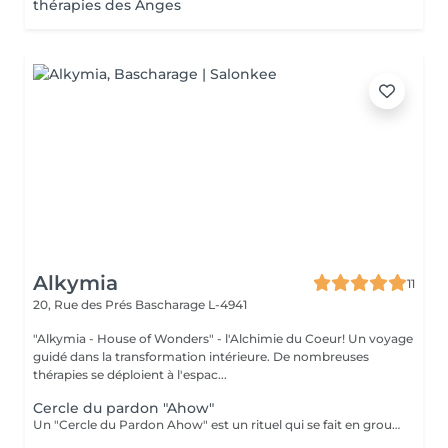
thérapies des Anges
Alkymia
11
20, Rue des Prés
Bascharage L-4941
"Alkymia - House of Wonders" - l'Alchimie du Coeur! Un voyage
guidé dans la transformation intérieure. De nombreuses
thérapies se déploient à l'espac...
Cercle du pardon "Ahow"
Un "Cercle du Pardon Ahow" est un rituel qui se fait en groupe, d'une durée de 3 à 4 hrs ou plus, cela dépend du nombre des participants. Ce Rituel a pour objectif de se débarrasser d'une culpabilité, d'une offense, d'une dette, etc. Le pardon est un processus mental qui vise à éliminer tout ressentiment, colère, rancune ou autre sentiment négatif à l'égard d'une personne en particulier, de vous-même, d'une situation... Étymologiquement, le mot « pardon » vient du latin « perdonare » qui signifie l'action de pardonner, c'est-à-dire d'accepter ou de s'excuser ; pour réparer quelque chose de mal. L'expression AHOW est une belle salutation originaire des tribus autochtones d'Amérique du Nord. AHOW est un mot largement utilisé par les frères du chamanisme. Quand vous dites Ahow, vous contemplez, c'est une manière de vouloir dire "qu'il en soit ainsi", "amen", "je te sens", "je t'honore", "je te respecte", je te "pardonne" ou c'est-à-dire que vous contemplez l'autre "Être". AHOW est une expression de notre meilleure gratitude. Dans la vision du chamanisme, lorsque vous dites AHOW vous agissez comme tout être devrait agir, avec votre âme, avec votre Soi intérieur, votre essence, vous contemplez l'autre. Depuis le début, les autochtones savaient déjà expérimenter et exprimer leur force intérieure par le don du Pardon. Dans ce rituel nous entrerons en contact avec les couches les plus intimes de notre conscient et de notre subconscient, pour reprogrammer les croyances limitantes et les blocages qui nous empêchent de pardonner et d'être pardonnés. Trois leçons seront tirées de ce travail : le pardon de soi, le pardon et l'être pardonné. C'est en se pardonnant à nous-mêmes que nous apprenons le véritable sens du pardon aux autres. Et en nous pardonnant à nous-mêmes et à nos frères, nous permettons aux vibrations de l'amour d'entrer dans notre Être, pour que nous puissions aussi recevoir et comprendre le pardon, qu'il soit celui d'un frère, ou encore le pardon divin.