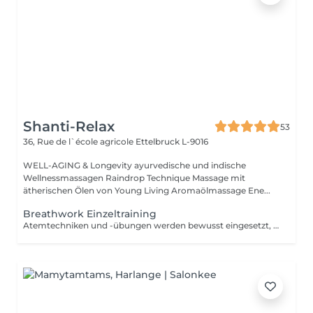
Shanti-Relax
53
36, Rue de l`école agricole
Ettelbruck L-9016
WELL-AGING & Longevity ayurvedische und indische
Wellnessmassagen Raindrop Technique Massage mit
ätherischen Ölen von Young Living Aromaölmassage Ene...
Breathwork Einzeltraining
Atemtechniken und -übungen werden bewusst eingesetzt, um dein Wohlbefinden zu verbessern, Stress abzubauen und ganz nach ayurvedischer Sicht ein Gefühl von erweitertem Bewusstsein zu erlangen (Sattva). Im Einzelsetting oder in der Gruppe erarbeiten wir zusammen dein eigenes Ziel das du erreichen möchtest: Entspannung, dein Energie Niveau steigern, Emotionale Verarbeitung verschiedenster Ereignisse in deinem Leben, die spirituelle Erweiterung, bessere Schlafqualität, ....