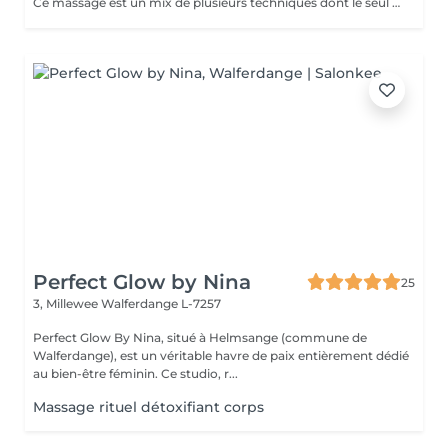
Ce massage est un mix de plusieurs techniques dont le seul but est : LE RÉSULTAT Chaque mix est étudié et décidé avec vous, car pour améliorer une conséquence, il faut en trouver la cause. Deep Tissue, Myofascial Release, trigger Point, scarping / Gua-Sha, cupping therapy combinées pour une efficacité maximale !! Douleurs chronique ou passagères, augmentation de performances ou récupération, relaxation physique ou mentale, détoxication, drainage, la combinaison de toutes ces techniques est illimitée.
Perfect Glow by Nina
25
3, Millewee
Walferdange L-7257
Perfect Glow By Nina, situé à Helmsange (commune de
Walferdange), est un véritable havre de paix entièrement dédié
au bien-être féminin. Ce studio, r...
Massage rituel détoxifiant corps