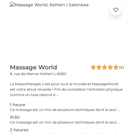
Massage World
133
8, rue de Mamer
Kehlen L-8280
La Massothérapie c'est pour tout le monde et MassageWorld
est votre atout réussite ! Fini de considérer l'entretien physique
comme un luxe réservé à ...
1 heure
Ce massage est un mix de plusieurs techniques dont le seul but est : LE RÉSULTAT Chaque mix est étudié et décidé avec vous, car pour améliorer une conséquence, il faut en trouver la cause. Deep Tissue, Myofascial Release, Trigger Point, Scraping Gua-Sha, Cupping Therapy combinées pour une efficacité maximale !! Douleurs chronique ou passagères, augmentation de performances ou récupération, relaxation physique ou mentale, détoxication, drainage, la combinaison ces techniques offrent des possibilités illimitées.
1h30
Ce massage est un mix de plusieurs techniques dont le seul but est : LE RÉSULTAT Chaque mix est étudié et décidé avec vous, car pour améliorer une conséquence, il faut en trouver la cause. Deep Tissue, Myofascial Release, trigger Point, scarping / Gua-Sha, cupping therapy combinées pour une efficacité maximale !! Douleurs chronique ou passagères, augmentation de performances ou récupération, relaxation physique ou mentale, détoxication, drainage, la combinaison de toutes ces techniques est illimitée.
2 heures