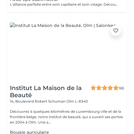
L'alliance parfaite entre soin capillaire et soin visage. Découvrez notre nouveau Head Spa Sublimateur qui marie le meilleur des soins capillaires et des soins visage pour une expérience de bien-être et de beauté complète. Conçu pour sublimer vos cheveux tout en revitalisant votre peau, ce soin est une véritable parenthèse de détente et de régénération. En Quoi Consiste ce soin ? Le Head Spa Sublimateur est un protocole unique qui agit en profondeur sur vos cheveux, votre cuir chevelu et votre visage: - Soin Capillaire Personnalisé: Nettoyage, massage et application de soins adaptés pour purifier le cuir chevelu, renforcer la fibre capillaire et sublimer vos cheveux. - Rituel visage: Un soin ciblé pour hydrater, apaiser et illuminer la peau, en utilisant des produits premium et techniques expertes. - Massage Relaxant: Une gestuelle douce et enveloppante pour une détente absolue, favorisant la circulation et l'oxygénation des tissus. Les Bienfaits - Pour vos cheveux: Un cuir chevelu purifié, des cheveux plus brillants, plus doux et revitalisés en profondeur. - Pour votre peau: Un teint éclatant, une peau repulpée et nourrie, visiblement apaisée. - Pour votre Bien-être: Une relaxation totale et un moment de lâcher-prise unique. Un moment d'exception pour sublimer votre beauté naturelle Un sèche cheveux et des brosses sont mis à votre disposition pour que vous ne repartiez pas avec la tête mouillée
Institut La Maison de la
165
Beauté
14, Boulevard Robert Schuman
Olm L-8340
Découvrez à quelques kilomètres de Luxembourg ville et de la
frontière belge, notre institut de beauté, qui a ouvert ses portes
en 2004 à Olm. Une a...
Bougie auriculaire