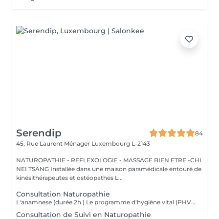
Serendip
84
45, Rue Laurent Ménager
Luxembourg L-2143
NATUROPATHIE - REFLEXOLOGIE - MASSAGE BIEN ETRE -CHI
NEI TSANG Installée dans une maison paramédicale entouré de
kinésithérapeutes et ostéopathes L...
Consultation Naturopathie
L'anamnese (durée 2h ) Le programme d'hygiène vital (PHV) Je vous remettrai un programme d'hygiène vital, par mail, sous quelques jours , Il est constitué de conseils naturopathiques personnalisés et dédiés pour une prise en charge globale des différents plans de la santé (alimentation, activités physiques, gestion psycho-émotionnel) et pourra être complété selon le cas par des complémentations nutritionnelles. Nous ferons un point par téléphone afin de vous donner plus amples explications sur ces conseils.
Consultation de Suivi en Naturopathie