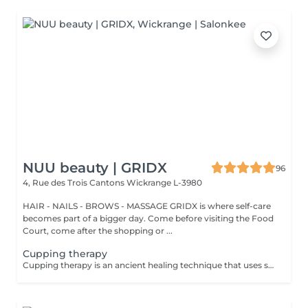
NUU beauty | GRIDX
96
4, Rue des Trois Cantons
Wickrange L-3980
HAIR - NAILS - BROWS - MASSAGE GRIDX is where self-care
becomes part of a bigger day. Come before visiting the Food
Court, come after the shopping or ...
Cupping therapy
Cupping therapy is an ancient healing technique that uses special cups to create gentle suction on the skin. This suction promotes blood flow, relieves muscle tension, reduces inflammation, and supports deep relaxation. The treatment can help release toxins, improve circulation, and ease chronic pain or stiffness. *Please note that cupping therapy could just be added to a massage service with includes back massage.