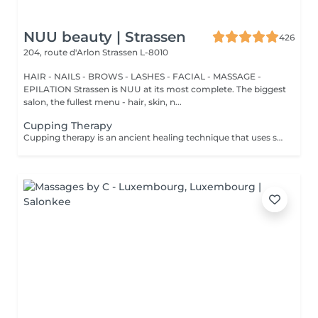
NUU beauty | Strassen
426
204, route d'Arlon
Strassen L-8010
HAIR - NAILS - BROWS - LASHES - FACIAL - MASSAGE -
EPILATION Strassen is NUU at its most complete. The biggest
salon, the fullest menu - hair, skin, n...
Cupping Therapy
Cupping therapy is an ancient healing technique that uses special cups to create gentle suction on the skin. This suction promotes blood flow, relieves muscle tension, reduces inflammation, and supports deep relaxation. The treatment can help release toxins, improve circulation, and ease chronic pain or stiffness. *Please note that cupping therapy could just be added to a massage service with includes back massage.