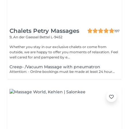
Chalets Petry Massages
197
9, An der Gaessel
Bettel L-9452
Whether you stay in our exclusive chalets or come from
outside, we are happy to offer you moments of relaxation. Feel
well cared for and pampered by e...
Creep- /Vacuum Massage with pneumatron
Attention: - Online bookings must be made at least 24 hours in advance. - If you would like to book a massage at short notice (less than 24 hours in advance), please call +49 173 390 20 62. - If you have to cancel the massage, we kindly ask you to do so at least 24 hours in advance, otherwise we will have to charge 70% of the price of the massage. - Employees and times can be adjusted if necessary, after consultation with you. Your body is massaged with a skin-friendly alkaline oil, the muscles relaxes and blockages are released. Then parts of the body are treated with a vacuum massage technique. This stimulates the body parts with a pulsating negative pressure to deacidify and excrete toxins.