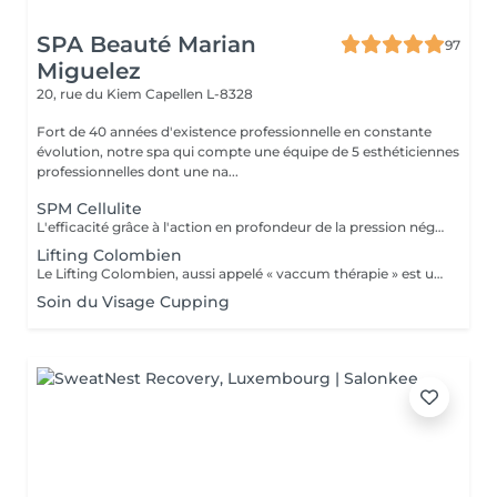
SPA Beauté Marian
97
Miguelez
20, rue du Kiem
Capellen L-8328
Fort de 40 années d'existence professionnelle en constante
évolution, notre spa qui compte une équipe de 5 esthéticiennes
professionnelles dont une na...
SPM Cellulite
L'efficacité grâce à l'action en profondeur de la pression négative. Technique originale du "palper - rouler" Drainage, régénération et raffermissement des tissus du visage, du buste et du corps. Pour tous types de peaux. Traitements spécifiques contre les vergetures, la cellulite et bien d'autres. Maîtriser peau d'orange, culotte de cheval et tissus conjonctif faible grâce au SPM Digital ! Le SPM le multi -talent dont on ne peut plus se passer. Raffermir et regalber la poitrine sans appel à la chirurgie, l'un des nombreux traitements spécifiques.
Lifting Colombien
Le Lifting Colombien, aussi appelé « vaccum thérapie » est une technique non chirurgicale, pratiquée à l'aide de ventouses qui exercent une aspiration pour casser les dépôts de cellulite et de graisse, éliminer les toxines, améliorer le drainage et restaurer l'élasticité de la peau.
Soin du Visage Cupping