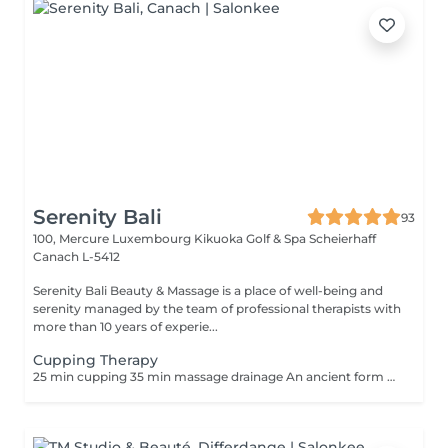
Serenity Bali
93
100, Mercure Luxembourg Kikuoka Golf & Spa Scheierhaff
Canach L-5412
Serenity Bali Beauty & Massage is a place of well-being and
serenity managed by the team of professional therapists with
more than 10 years of experie...
Cupping Therapy
25 min cupping 35 min massage drainage An ancient form of alternative medicine in which a therapist puts special cups on your skin for a few minutes to create suction. People get it for many purposes, including to help with pain, inflammation, blood flow, relaxation and well-being, and as a type of deep-tissue massage.