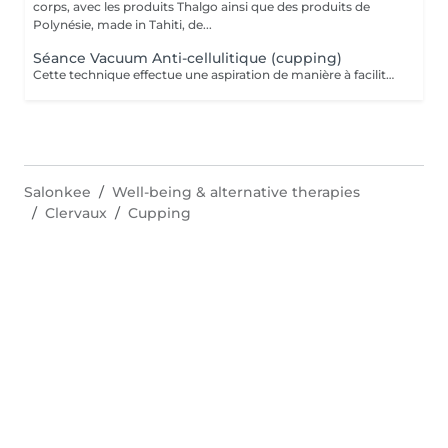
corps, avec les produits Thalgo ainsi que des produits de
Polynésie, made in Tahiti, de...
Séance Vacuum Anti-cellulitique (cupping)
Cette technique effectue une aspiration de manière à faciliter le drainage du liquide retenu dans les cellules et à favoriser la circulation sanguine. La combinaison de ces deux effets aide à extraire les adipocytes et favorise l'oxygénation des tissus. Pour cette raison, c'est un traitement recommandé contre la cellulite.
Salonkee
Well-being & alternative therapies
Clervaux
Cupping