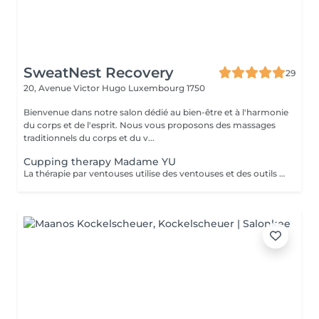
SweatNest Recovery
29
20, Avenue Victor Hugo
Luxembourg 1750
Bienvenue dans notre salon dédié au bien-être et à l'harmonie
du corps et de l'esprit. Nous vous proposons des massages
traditionnels du corps et du v...
Cupping therapy Madame YU
La thérapie par ventouses utilise des ventouses et des outils qui, par combustion, expulsent l'air de l'intérieur des ventouses, créant une pression négative qui permet aux ventouses d'adhérer aux points d'acupuncture ou à la surface de la peau où la thérapie par ventouses doit être effectuée, produisant ainsi une stimulation. Pour ce faire, à la fois en prévention et en traitement, la peau au niveau du site d'application des ventouses devient congestionnée et il y a stase sanguine Cupping therapy uses cups and tools employing combustion to expel air from inside the cups, creating negative pressure that causes the cups to adhere to acuponts or the skin surface where cupping is to be performed, thus producing stimulation,to achieve both prevention and treatment, the skin at the cupping site will become congested,and blood stasis.