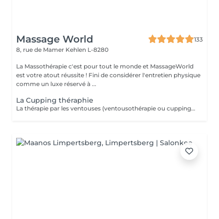
Massage World
133
8, rue de Mamer
Kehlen L-8280
La Massothérapie c'est pour tout le monde et MassageWorld
est votre atout réussite ! Fini de considérer l'entretien physique
comme un luxe réservé à ...
La Cupping théraphie
La thérapie par les ventouses (ventousothérapie ou cupping) peut être employée pour divers problèmes de santé. Actuellement, elle est surtout utilisée pour soulager les douleurs musculosquelettiques. 'application des ventouses active fortement la circulation du sang et par le fait même, soulage la douleur. Jusqu'à récemment cette technique était très peu connue de la plupart des gens en occident. Depuis quelques années elle gagne en popularité. La thérapie par les ventouses est maintenant de plus en plus répendue. L'aspiration provoquée par les ventouses augmente considérablement la circulation sanguine au niveau des vaisseaux sanguins capillaires des muscles, tissus conjonctifs et des fascias. Elle améliore aussi la circulation lymphatique. Ainsi, elle libère la stagnation de Qi et de Sang dans les zones douloureuses. Cela a pour effet de diminuer les douleurs, les tensions, les contractions et les spasmes musculaires. De plus, le cupping favorise la guérison et permet d'éliminer plus rapidement l'acide lactique accumulé dans les muscles par l'effort physique. Le cupping est aussi utilisé pour chasser les pathogènes à l'extérieur du corps et dégager les voies respiratoires en cas de rhumes, grippes ou bronchites. Laissez-vous surprendre par cette technique millénaire.