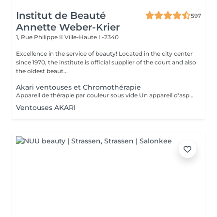
Institut de Beauté
597
Annette Weber-Krier
1, Rue Philippe II
Ville-Haute L-2340
Excellence in the service of beauty! Located in the city center
since 1970, the institute is official supplier of the court and also
the oldest beaut...
Akari ventouses et Chromothérapie
Appareil de thérapie par couleur sous vide Un appareil d'aspiration - complété avec 21 couleurs (barre de couleurs Akari). APPLICATIONS En cosmétique, en massage, en physiothérapie et dans le domaine médical. AVANTAGE En raison du vide, de la levée sans pression, la circulation sanguine et la lymphe sont stimulées. Ce vide est constant, finement contrôlé et réglable. Il a un train doux. Cela signifie qu'il peut également être utilisé sur les zones les plus sensibles - cicatrices, contour des yeux, lèvres, zones douloureuses ... APPLICATIONS POSSIBLES EN COSMÉTIQUE, Pour resserrer et affiner le visage (rides autour des yeux et des lèvres), cou et décolleté les bras supérieurs , ventre , hanche , cellulite DANS LE MASSAGE, drainage , réflexologie , tissu conjonctif, le drainage lymphatique , compensation des méridiens , dans les blessures sportives Pour le post-traitement des opérations faciales Possibilité d'utiliser une pyramide de cristal de roche pour faire des stimulations de couleur.
Ventouses AKARI