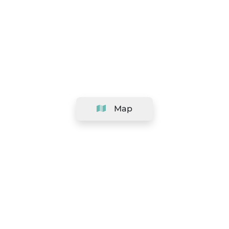
Map
Company
Support
Team
&
Careers
Information for salons