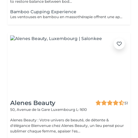
to restore balance between bod...
Bamboo Cupping Experience
Les ventouses en bambou en massothérapie offrent une approche naturelle, douce et non invasive pour le soin du corps Elles agissent en profondeur tout en respectant les tissus, sans provoquer de douleur ni de marques. Bienfaits principaux : Stimulent la microcirculation sanguine et améliorent l'oxygénation des tissus Favorisent la récupération musculaire et réduisent les tensions, notamment au niveau du dos et de la nuque Produisent un effet de drainage lymphatique, aidant à diminuer les dèmes Améliorent la tonicité et l'élasticité de la peau Induisent une relaxation profonde, bénéfique en cas de stress Grâce aux propriétés naturelles du bambou, le massage se caractérise par un glissement fluide et une pression maîtrisée, garantissant un soin confortable et non traumatique. Contre-indications : Affections cutanées inflammatoires, varices, hypertension artérielle sévère, fragilité vasculaire.
Alenes Beauty
51
50, Avenue de la Gare
Luxembourg L-1610
Alenes Beauty : Votre univers de beauté, de détente &
d'élégance Bienvenue chez Alenes Beauty, un lieu pensé pour
sublimer chaque femme, apaiser l'es...