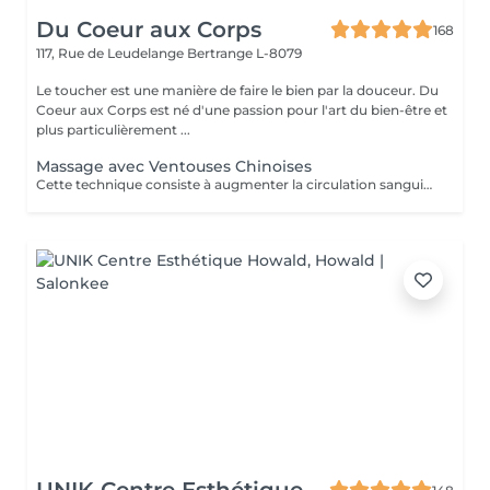
Du Coeur aux Corps
168
117, Rue de Leudelange
Bertrange L-8079
Le toucher est une manière de faire le bien par la douceur. Du
Coeur aux Corps est né d'une passion pour l'art du bien-être et
plus particulièrement ...
Massage avec Ventouses Chinoises
Cette technique consiste à augmenter la circulation sanguine. L'objectif est de créer un effet de succion qui favorisera la décongestion des tissus, l'évacuation des toxines et la mobilité des tissus. Prioritairement, cette pratique s'effectue sur le dos.