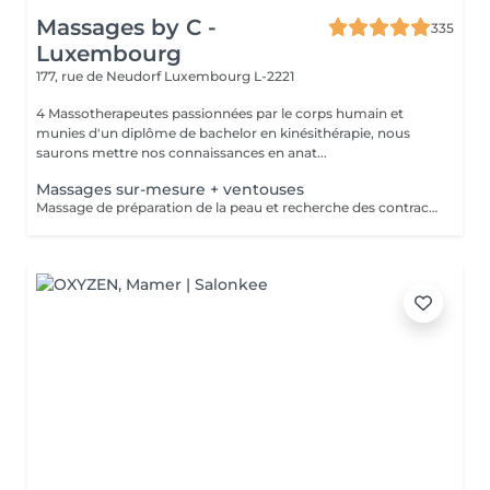
Massages by C -
335
Luxembourg
177, rue de Neudorf
Luxembourg L-2221
4 Massotherapeutes passionnées par le corps humain et
munies d'un diplôme de bachelor en kinésithérapie, nous
saurons mettre nos connaissances en anat...
Massages sur-mesure + ventouses
Massage de préparation de la peau et recherche des contractures suivis pas la pose des ventouses. Le vide est créé à l'aide d'une flamme, aucune sensation de chaud n'est ressentie durant le procédé et la technique est peu douloureuse. Le but de la cupping therapy est de soulager les tensions musculaires tout en promouvant la circulation sanguine et lymphatique.