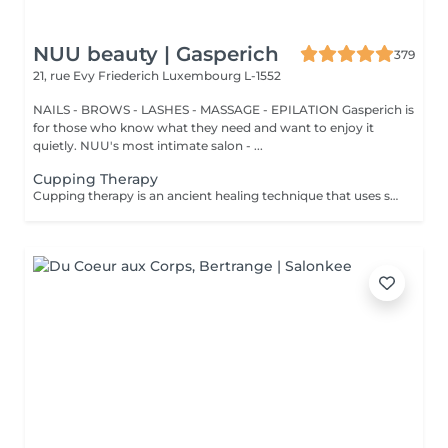
NUU beauty | Gasperich
379
21, rue Evy Friederich
Luxembourg L-1552
NAILS - BROWS - LASHES - MASSAGE - EPILATION Gasperich is
for those who know what they need and want to enjoy it
quietly. NUU's most intimate salon - ...
Cupping Therapy
Cupping therapy is an ancient healing technique that uses special cups to create gentle suction on the skin. This suction promotes blood flow, relieves muscle tension, reduces inflammation, and supports deep relaxation. The treatment can help release toxins, improve circulation, and ease chronic pain or stiffness. *Please note that cupping therapy could just be added to a massage service with includes back massage.