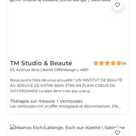
TM Studio & Beauté
56
53, Avenue de la Liberté
Differdange L-4601
Nous avons hâte de vous accueillir ! UN INSTITUT DE BEAUTÉ
AU SERVICE DE VOTRE BIEN-ÊTRE EN PLEIN COEUR DE
DIFFERDANGE Le bien-être n'est pas une q...
Thérapie sur mesure + Ventouses
Les ventouses ont un effet antalgique et décontractant. Elles sont recommandées pour soigner différentes lésions musculaires et articulaires : entorses bénignes, contractures, élongations, crampes, lombalgies, tendinites. Les traitement par ventouses sont combinés avec des massages local avec technique isolées et massage relaxant.