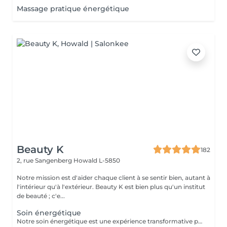
Massage pratique énergétique
Beauty K
182
2, rue Sangenberg
Howald L-5850
Notre mission est d'aider chaque client à se sentir bien, autant à
l'intérieur qu'à l'extérieur. Beauty K est bien plus qu'un institut
de beauté ; c'e...
Soin énergétique
Notre soin énergétique est une expérience transformative pour libérer blocages et tensions, tout en cultivant une paix intérieure profonde. Ce traitement unique agit sur les énergies environnantes et utilise des techniques éprouvées pour harmoniser l'énergie vitale de votre corps. Avec une approche holistique, nous ciblons les déséquilibres énergétiques qui influent sur votre santé physique et émotionnelle. Basée sur l'interaction avec les champs énergétiques, cette méthode restaure l'équilibre entre corps, esprit et âme. Ce soin, apaisant et régénérant, stimule vos capacités naturelles d'auto-guérison, renforçant vitalité et clarté mentale. Idéal pour se sentir revitalisé, allégé du quotidien, et en harmonie avec soi-même.