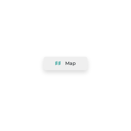
Map
Company
Support
Team
&
Careers
Information for salons