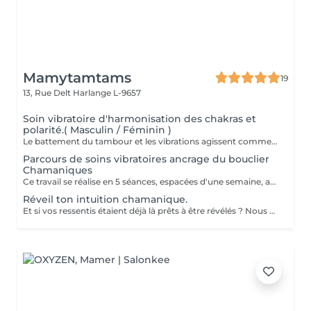
Mamytamtams
19
13, Rue Delt
Harlange L-9657
Soin vibratoire d'harmonisation des chakras et
polarité.( Masculin / Féminin )
Le battement du tambour et les vibrations agissent comme un rappel pour le corps et l'esprit. Ils viennent libérer ce qui est figé, remettre l'énergie en mouvement et réaligner vos chakras. Allongé(e) dans un espace sécurisé, vous vous laissez porter par la vibration. Peu à peu, le mental se calme, le corps se relâche et l'énergie retrouve son équilibre. Un moment profond pour se recentrer, se réaligner et retrouver sa propre vibration. Réservez votre soin et laissez la vibration du tambour vous guider.
Parcours de soins vibratoires ancrage du bouclier
Chamaniques
Ce travail se réalise en 5 séances, espacées d'une semaine, afin de laisser le temps à chaque énergie alliée d'agir en profondeur. À chaque rencontre, la vibration du tambour vient harmoniser votre bouclier Chamaniques, libérer ce qui entrave votre chemin et réveiller vos forces intérieures. Au fil des séances, vous vous reconnectez à vos alliés spirituels, ces présences qui accompagnent votre évolution et peuvent vous guider au quotidien. À l'issue de ce parcours, un bouclier de protection énergétique est mis en place afin de stabiliser le travail réalisé et vous replacer au centre de votre création, de votre vie. Vous repartez aligné(e), centré(e) dans vos énergies et pleinement relié(e) à votre pouvoir de création. Un chemin vibratoire puissant pour celles et ceux qui ressentent l'appel du tambour.
Réveil ton intuition chamanique.
Et si vos ressentis étaient déjà là prêts à être révélés ? Nous possédons tous cette capacité naturelle à ressentir, percevoir et capter ce qui ne passe pas toujours par le mental. Je vous invite à une demi-journée immersive de découverte chamanique, un espace bienveillant pour explorer vos perceptions subtiles et développer votre ressenti à travers : exercices énergétiques voyage au tambour chamanique pratiques intuitives cercle de partage Un moment pour ralentir, écouter et laisser émerger votre guidance intérieure. Aucun don particulier n'est nécessaire. Seulement l'envie d'explorer. Harlange Demi-journée