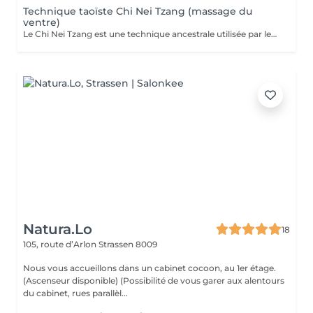
Technique taoïste Chi Nei Tzang (massage du
ventre)
Le Chi Nei Tzang est une technique ancestrale utilisée par les moines taoïstes de la Chine qui signifie «travail de l'énergie des organes internes». Selon les taoïstes, chaque organe est lié à une émotion : la colère au foie, la peur aux reins. Notre ventre porte en lui les traces laissées par tous nos traumatismes et nos secrets les plus intimes. L'obstruction des organes internes bloque la libre circulation de l'énergie vitale, le Chi. Le massage agit en profondeur sur les viscères, les émotions et tous les systèmes vitaux du corps. Déroulement de la séance: Pendant le soin vous êtes allongés sur le dos : le torse et le ventre nus, le bas du ventre et les jambes sont couverts ainsi que la poitrine chez les femmes. Pendant la séance vous portez un masque sur les yeux pour pouvoir vous détendre complètement. Mais vous restez attentifs à vos sensations ! À tout moment, si quelque chose vous inquiète ou vous dérange, (certains points de l'intestin peuvent être sensibles !) n'hésitez pas me signaler. Lors de massage j'utilise de l'huile de sésame ou d'amande douce. Aux certains moments lors de soin je prononce «six sons de guérison» qui possèdent un potentiel vibratoire qui participe du nettoyage des organes. Des pressions souples et profondes, appliquées directement sur les organes ou sur des points réflexes, permettent aux énergies ou aux émotions prisonnières, de se libérer. Le massage se termine par le drainage lymphatique et l'équilibrage des pouls.
Natura.Lo
18
105, route d’Arlon
Strassen 8009
Nous vous accueillons dans un cabinet cocoon, au 1er étage.
(Ascenseur disponible) (Possibilité de vous garer aux alentours
du cabinet, rues parallèl...