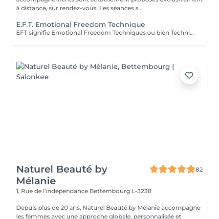
à distance, sur rendez-vous. Les séances s...
E.F.T. Emotional Freedom Technique
EFT signifie Emotional Freedom Techniques ou bien Techniques de Libération Emotionnelle Cette pratique est un dérivé de la médecine traditionnelle chinoise. Il s'agit de tapoter doucement certains points spécifiques situés sur nos méridiens (du haut du corps et de nos mains). En tapotant ainsi tout en exprimant ce qui nous dérange, on équilibre les méridiens perturbés. En fin de séance, vous conservez la mémoire de l'évènement qui vous a dérangé, mais n'en ressentez plus la charge émotive qui l'accompagnait. Elle est utile pour toutes les émotions négatives telles que les angoisses, la tristesse, la peur, la honte, la culpabilité... L'EFT nous permet d'exprimer nos maux par des mots. C'est une méthode rapide, efficace et interactive. L'essayer c'est l'adopter ! Séance possible en distanciel, merci de prendre contact par mail "Prochainement, des ateliers en distanciel seront proposés"
Naturel Beauté by
82
Mélanie
1, Rue de l’indépendance
Bettembourg L-3238
Depuis plus de 20 ans, Naturel Beauté by Mélanie accompagne
les femmes avec une approche globale, personnalisée et