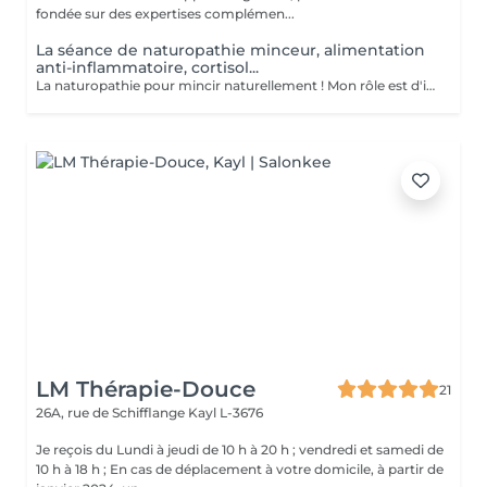
fondée sur des expertises complémen...
La séance de naturopathie minceur, alimentation
anti-inflammatoire, cortisol...
La naturopathie pour mincir naturellement ! Mon rôle est d'identifier les causes de votre surpoids afin de mettre en place un programme personnalisé et adapté visant à perdre du poids de façon durable et naturelle, en renforçant votre vitalité et votre état de santé. Echanges, découverte de vos habitudes de vie, mise en place d'un programme adapté en fonction de votre problématique et de votre objectif
LM Thérapie-Douce
21
26A, rue de Schifflange
Kayl L-3676
Je reçois du Lundi à jeudi de 10 h à 20 h ; vendredi et samedi de
10 h à 18 h ; En cas de déplacement à votre domicile, à partir de