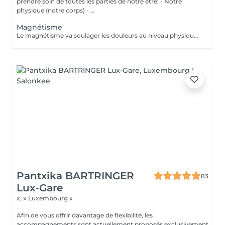
prendre soin de toutes les parties de notre être: - Notre
physique (notre corps) - ...
Magnétisme
Le magnétisme va soulager les douleurs au niveau physique: fibromyalgie, douleurs musculaires, mal de dos, sciatiques, douleurs au niveau des articulations, arthroses, migraines, problèmes de digestion, cicatrisation (après une opération par exemple) ... Il va agir en tant que coupe feu, sur brûlures physiques ou soulagement lors des séances de chimiothérapie ou radiothérapie... Ainsi que sur l'insomnie, le stress, l'angoisse, la dépression, la fatigue... Attention, les séances de magnétisme peuvent être pratiquées à titre préventif ou en accompagnement des soins médicaux, mais ne peuvent en aucun cas, se substituer aux traitements médicaux. Paiement sur place en espèces.
Pantxika BARTRINGER
83
Lux-Gare
x, x
Luxembourg x
Afin de vous offrir davantage de flexibilité, les
accompagnements sont actuellement proposés exclusivement