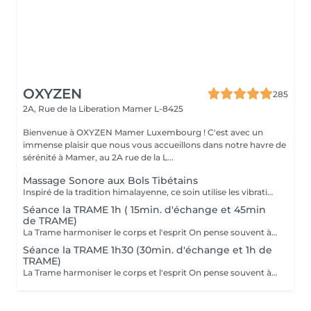
OXYZEN
285
2A, Rue de la Liberation
Mamer L-8425
Bienvenue à OXYZEN Mamer Luxembourg ! C'est avec un
immense plaisir que nous vous accueillons dans notre havre de
sérénité à Mamer, au 2A rue de la L...
Massage Sonore aux Bols Tibétains
Inspiré de la tradition himalayenne, ce soin utilise les vibrations profondes des bols Peter Hess pour rétablir l'équilibre entre le corps et l'esprit. Les sons se propagent à travers chaque cellule, relâchent les tensions et stimulent la circulation énergétique naturelle. Ce soin permet de : dissoudre les tensions physiques et émotionnelles, apaiser le mental et calmer les pensées, favoriser un sommeil réparateur et une sensation durable de sérénité. Chaque bol est placé à des endroits spécifiques, créant une symphonie de fréquences qui vous enveloppe et vous ramène à votre centre. Une expérience rare, profondément régénérante, à la croisée de la relaxation, de la méditation et de la thérapie vibratoire.
Séance la TRAME 1h ( 15min. d'échange et 45min
de TRAME)
La Trame harmoniser le corps et l'esprit On pense souvent à travailler son mental, mais on oublie que notre corps garde en mémoire des tensions et des émotions. Pour se sentir vraiment bien, il est essentiel d'harmoniser les deux. La Trame est une technique vibratoire qui aide à libérer les blocages et émotions cristallisées. Elle permet de retrouver sa trame initiale, de relâcher ce qui ne nous appartient pas et de rétablir une circulation fluide de l'énergie. - Bienfaits : diminution du stress, libération des tensions, apaisement émotionnel et retour à un état de calme et de légèreté. Une séance de Trame est une vraie parenthèse pour soi, un moment de lâcher-prise profond. Cette prestation est également disponible en bon cadeau. Vous pouvez réserver directement en ligne ou nous contacter pour fixer votre rendez-vous. Pour en savoir plus : https://www.oxyzen.lu/massages/soins-energetiques.html Déconseillé aux femmes enceintes. Avertissement : Nos soins sont dédiés au bien-être et à la relaxation. Ils ne remplacent pas un suivi médical et ne relèvent pas de la kinésithérapie.
Séance la TRAME 1h30 (30min. d'échange et 1h de
TRAME)
La Trame harmoniser le corps et l'esprit On pense souvent à travailler son mental, mais on oublie que notre corps garde en mémoire des tensions et des émotions. Pour se sentir vraiment bien, il est essentiel d'harmoniser les deux. La Trame est une technique vibratoire qui aide à libérer les blocages et émotions cristallisées. Elle permet de retrouver sa trame initiale, de relâcher ce qui ne nous appartient pas et de rétablir une circulation fluide de l'énergie. - Bienfaits : diminution du stress, libération des tensions, apaisement émotionnel et retour à un état de calme et de légèreté. Une séance de Trame est une vraie parenthèse pour soi, un moment de lâcher-prise profond. Cette prestation est également disponible en bon cadeau. Vous pouvez réserver directement en ligne ou nous contacter pour fixer votre rendez-vous. Pour en savoir plus : https://www.oxyzen.lu/massages/soins-energetiques.html Déconseillé aux femmes enceintes. Avertissement : Nos soins sont dédiés au bien-être et à la relaxation. Ils ne remplacent pas un suivi médical et ne relèvent pas de la kinésithérapie.