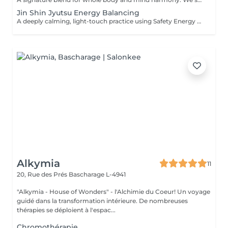
Jin Shin Jyutsu Energy Balancing
A deeply calming, light-touch practice using Safety Energy Locks to free energetic blockages that can affect the emotional and physical body. - A 20 minute phone call before the session to explore your goals and tailor your plan - Individualized flows for nervous system soothing, digestive ease, musculoskeletal comfort and hormonal transitions It can be integrated into a crystal session or booked as a standalone treatment. Ideal for: nervous system support, gentle pain relief support, sleep, emotional relief. For questions and additional information, please contact claudia@4elements.lu
Alkymia
11
20, Rue des Prés
Bascharage L-4941
"Alkymia - House of Wonders" - l'Alchimie du Coeur! Un voyage
guidé dans la transformation intérieure. De nombreuses
thérapies se déploient à l'espac...
Chromothérapie