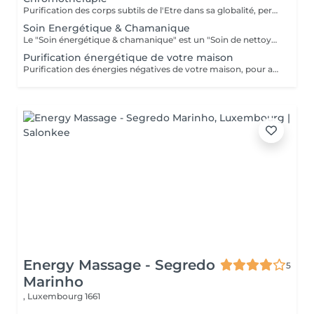
Purification des corps subtils de l'Etre dans sa globalité, permet une meilleure connexion à soi, une relaxation intense, un meilleur ancrage et une clarté d'esprit...
Soin Energétique & Chamanique
Le "Soin énergétique & chamanique" est un "Soin de nettoyage spirituel" qui vous aidera à connaître efficacement et à éradiquer toute attaque sur vos énergies. Le nettoyage de votre champ d'énergie vous permettra de vivre en harmonie et en harmonie avec le flux positif d'énergie dans l'Univers. Vous apprendrez à transformer votre vie et à profiter d'un plus grand équilibre et d'une plus grande paix. Ce nettoyage vous protégera des mauvaises énergies, de l'envie, des cordons d'énergie, des vampires psychiques et de toutes sortes d'énergies néfastes qui ne vous ***Des Forfaits - pack de plusieurs Séances en fonction des blocages à traiter sont en place sur demande***
Purification énergétique de votre maison
Purification des énergies négatives de votre maison, pour améliorer votre bien-être, surtout lors de changements de vie ou après des événements marquants. Je vous conseillerais également sur les méthodes adéquates d'entretien et de purification suivant votre demeure et la localisation de celle-ci. Inclus dans le tarif, mon déplacement à votre domicile. *** Pour ce service; je vous contacterais suite à votre réservation. Ceci pour demander des renseignements au sujet des dimensions de votre habitation, adresse etc. Pour des raisons d'organisation et d'engagement sérieux de votre part, un acompte de 100€ est demandé et est à payer pour valider cette prestation, ceci de suite après votre réservation. L'acompte sera déduit du solde, qui celui-ci sera à payer sur place à la fin du travail. En cas de non respect du RV, l'acompte ne sera pas remboursé. Est à considérer un RV non respecté lorsque: => Vous n'êtes pas à votre domicile quand je me déplacerais chez vous. => Un RV décommandé moins de 24 hrs avant le RV fixé. Le paiement de l'acompte peut se faire par; => Payconiq (s/n° 00352 691 888 051) ou => Par virement à la Banque Raiffeisen LU46 0099 7800 0099 7882 Nom du bénéficiaire: Helena SCHREIBER-ALVES TEIXEIRA Merci pour votre compréhension.
Energy Massage - Segredo
5
Marinho
,
Luxembourg 1661