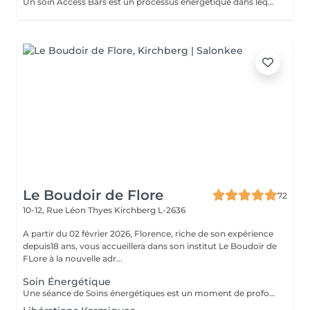
Un soin Access Bars est un processus énergétique dans lequel le praticien active par un toucher doux, sans massage, 32 points situés sur le crâne. Ces 32 points activent des connexions électromagnétiques appelées « barres ». Celles-ci contiennent vos programmes, c'est à dire toutes les pensées, idées, croyances, considérations, attitudes et états émotionnels stockés que vous avez accumulés et qui vous limitent dans différents domaines. Une séance BARS va diminuer le stress et va détruire ce qui est verrouillé dans votre inconscient qui vous empêche de croire que vous pouvez choisir la vie que vous souhaitez.
Le Boudoir de Flore
72
10-12, Rue Léon Thyes
Kirchberg L-2636
A partir du 02 février 2026, Florence, riche de son expérience
depuis18 ans, vous accueillera dans son institut Le Boudoir de
FLore à la nouvelle adr...
Soin Énergétique
Une séance de Soins énergétiques est un moment de profond bien-être et de lâcher-prise, un moment précieux pour vous reconnecter avec vous-même. L'harmonisation énergétique permet de prendre soin de soi sans être envahi par le mental et les émotions, de libérer les blocages et mémoires du passé, de (re)trouver pleinement son potentiel d'énergie, sa force vitale et créatrice, de s'aimer et s'accepter et enfin, vivre l'amour inconditionnel, d'être en paix avec soi même et de ressentir centrage et légèreté. Les soins énergétiques que je pratique nettoient les différents corps énergétiques (physique, émotionnel, mental, spirituel) et visent à dissoudre les blocages et les croyances limitantes qui nous empêchent d'avancer positivement dans la vie. Avant tout travail énergétique, quelle que soit la méthode holistique, il est important de procéder à un diagnostic énergétique de la personne. A qui s'adresse le soin énergétique ? Ils peuvent être réalisés sur tout le monde, à tous âges, quelques soient les antécédents, les maladies et les traitements en cours. Les Soins Energétiques ne présentent pas de contre-indication, prévoir juste un temps de repos après une séance. A noter que ces thérapies ne remplacent pas, en aucun cas, la médecine conventionnelle. Mon approche énergétique est dépouillée de toute attache religieuse et ne demande pas au consultant de cheminement spirituel particulier. NB : chaque minute additionnelle au temps prévu sera facturée 1€. Merci. Pour une première expérience, choisissez la séance de 75 mn.