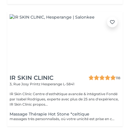
IR SKIN CLINIC
118
3, Rue Josy Printz
Hesperange L-5841
IR Skin Clinic Centre d'esthétique avancée & intégrative Fondé
par Isabel Rodrigues, experte avec plus de 25 ans d'expérience,
IR Skin Clinic propos...
Massage Thérapie Hot Stone *celtique
massages très personnalisés, où votre unicité est prise en compte dans le (physique, mentale, émotionnelle et spirituelle), Véritable soin holistique, grâce à l'alliance de protocoles de massages bien être et de chamanisme *celtique. Au delà de la relaxation profonde apportée c'est un voyage au cur de votre être que je vous propose, une rencontre avec votre âme. Vous n'aurez jamais deux fois le même massage car les gestes s'adaptent en permanence à vous et vos problématiques du jour (fatigue, douleur, stress, choc émotionnel...). Les huiles de massage que utilisée sont également choisies pour leur vertus thérapeutiques et leur pureté. *hot stone: massage qu'agit au niveau physique par le relâchement musculaire, le soulagement de la douleur, l'augmentation de la circulation sanguine et lymphatique, l'apaisement du système nerveux et l'exfoliation douce de la peau. Il agit aussi au niveau psychologique en diminuant le stress et en apaisant le mental. Enfin, il agit à un niveau énergétique, provoquant l'activation du flux énergétique du corps et favorisant ainsi le renouvellement de l'énergie vitale.