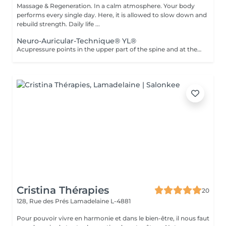
Massage & Regeneration. In a calm atmosphere. Your body
performs every single day. Here, it is allowed to slow down and
rebuild strength. Daily life ...
Neuro-Auricular-Technique® YL®
Acupressure points in the upper part of the spine and at the base of the skull are stimulated with coordinated essential oils. It has a direct effect on our nervous system because it is carried out at the central canal of the nerve cords and the entry area into the brain. The oils have a balancing effect on the nerves and activate the parasympathetic nervous system, which is responsible for our regeneration and recovery. The nerve cells of the brain and upper spine become better networked, connected and activated, especially at the locus caeruleus and vagus nerve.
Cristina Thérapies
20
128, Rue des Prés
Lamadelaine L-4881
Pour pouvoir vivre en harmonie et dans le bien-être, il nous faut