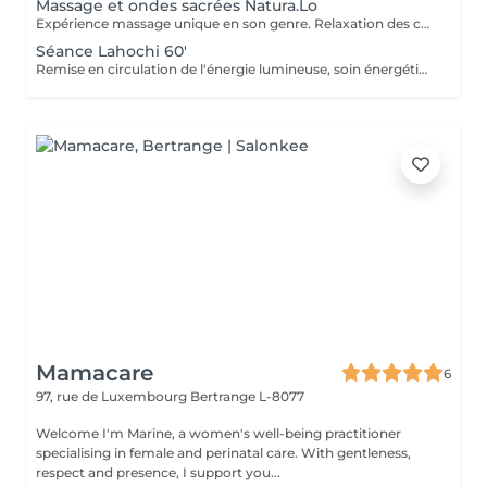
Massage et ondes sacrées Natura.Lo
Expérience massage unique en son genre. Relaxation des corps et soin sonore au tambour, bols tibétains et vocale accompagné de notre partenaire bien-être : Anne
Séance Lahochi 60'
Remise en circulation de l'énergie lumineuse, soin énergétique. Chèque cadeau disponible (Montant de votre choix, celui-ci est à indiquer lors de votre demande)
Mamacare
6
97, rue de Luxembourg
Bertrange L-8077
Welcome I'm Marine, a women's well-being practitioner
specialising in female and perinatal care. With gentleness,
respect and presence, I support you...