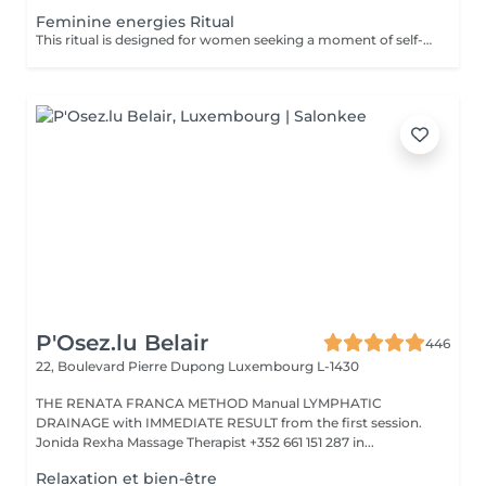
Feminine energies Ritual
This ritual is designed for women seeking a moment of self-reconnection. It helps balance feminine energy, release emotional and energetic blockages, and strengthen the connection to intuition and creativity. Benefits: Deep relaxation, improved energy flow, renewed vitality, and mental clarity. The ritual includes a personalized consultation, a custom-blended oil, a meditation, and an energy healing session. Single session, deductible from a full support package.
P'Osez.lu Belair
446
22, Boulevard Pierre Dupong
Luxembourg L-1430
THE RENATA FRANCA METHOD Manual LYMPHATIC
DRAINAGE with IMMEDIATE RESULT from the first session.
Jonida Rexha Massage Therapist +352 661 151 287 in...
Relaxation et bien-être