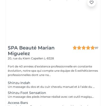
SPA Beauté Marian
97
Miguelez
20, rue du Kiem
Capellen L-8328
Fort de 40 années d'existence professionnelle en constante
évolution, notre spa qui compte une équipe de 5 esthéticiennes
professionnelles dont une na...
Shinzu Indah
Un massage du dos et du cuir chevelu manuel et à l'aide du Rama, cet outil en métal kansa parfaitement adapté au travail des méridiens, des mémoires, des blocages émotionnels du dos. Pour une détente profonde et un véritable reset sur le plan émotionnel!
Shinzu Foot Sensation
Un massage des pieds intense réalisé avec cet outil magique qu'est le Kansa (métal guérisseur de l'Inde) et aux nombreux bienfaits : - Favorise la circulation des énergies. - Harmonisation des énergies par la stimulation des différentes zones du pied correspondant à chaque organe du corps. - Soulage les articulations. - Soulage les sensations de pesanteur. - Favorise la relaxation. - Favorise l'équilibre nerveux. L'énergie dans l'approche Ayurvédique (points Marma) combinée avec la lithothérapie, sera activée pour l'ancrage, la connexion avec la Terre et Soi Même, l'Harmonie de l'être et l'Équilibre au quotidien et dont les bienfaits se prolongent dans le temps !
Access Bars