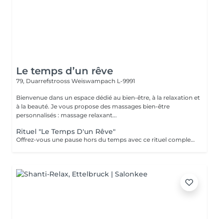
Le temps d’un rêve
79, Duarrefstrooss
Weiswampach L-9991
Bienvenue dans un espace dédié au bien-être, à la relaxation et
à la beauté. Je vous propose des massages bien-être
personnalisés : massage relaxant...
Rituel "Le Temps D'un Rêve"
Offrez-vous une pause hors du temps avec ce rituel complet alliant détente et harmonisation. Ce soin débute par une purification des mains et des pieds : gommage et masque pour les mains, bain, gommage et masque pour les pieds, pour une sensation de légèreté et de douceur. Il se poursuit avec un soin visage fondamental, suivi d'un énergétique Reiki. Le rituel se termine par un massage relaxant, pour un lâcher-prise profond et durable. Un moment de bien-être absolu le temps d'un rêve.