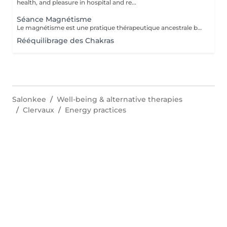
health, and pleasure in hospital and re...
Séance Magnétisme
Le magnétisme est une pratique thérapeutique ancestrale basée sur l'utilisation de l'énergie universelle. Il repose sur le principe que le corps humain émet et reçoit des énergies en fonction de blessures et/ou de besoins. Le magnétiseur peut rééquilibrer ces flux énergétiques par imposition des mains. Cela contribue à la réduction des douleurs, l'amélioration de la circulation sanguine et le renforcement des défenses naturelles de l'organisme, mais aussi à la diminution du stress, l'accélération de la cicatrisation et l'amélioration du bien-être général.
Rééquilibrage des Chakras
Salonkee
Well-being & alternative therapies
Clervaux
Energy practices