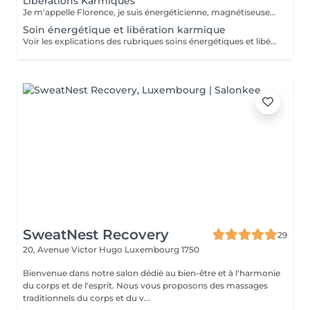
Libérations Karmiques
Je m'appelle Florence, je suis énergéticienne, magnétiseuse, passeuse d'âme, karmathérapeute et médium clairaudiente et clairvoyante. Les soins karmiques que je propose sont des soins énergétiques qui vont essentiellement travailler sur votre structure énergétique reliée à votre vie actuelle afin de libérer et nettoyer les empreintes de ces mémoires ancestrales négatives. Les soins karmiques et transgénérationnels consistent à aller libérer des mémoires, des blessures et blocages issus de nos vies antérieures dont votre structure énergétique porte encore l'empreinte. Certaines de ces mémoires douloureuses se rattachent directement à votre âme, d'autres sont associées à votre famille, dans ce cas nous parlons de mémoires transgénérationnelles. Lorsque je travaille sur des mémoires karmiques, grâce à la médiumnité, je peux retracer vos vies antérieures et voir précisément les blocages, les blessures, les émotions négatives liés à vos problèmes actuels. Vous allez vivre des moments de partage, et vous sentirez cette libération karmique par des sensations d'apaisement et de soulagement. Je conseille de faire dans un premier temps le soin énergétique et ensuite le soin libération karmique. Voter traitement en sera beaucoup plus efficace Vous allez prendre conscience pour quelles raisons vous êtes attiré par certains lieux, certaines personnalités etc. Cela donnera l'explication également sur vos comportements, vos préférences, vos craintes. NB : pour chaque minute additionnelle au temps prévu sera facturée 1€. Merci
Soin énergétique et libération karmique
Voir les explications des rubriques soins énergétiques et libérations karmiques. Pour chaque minute additionnelle au temps prévu, 1€ sera facturé. Merci de votre compréhension.
SweatNest Recovery
29
20, Avenue Victor Hugo
Luxembourg 1750
Bienvenue dans notre salon dédié au bien-être et à l'harmonie
du corps et de l'esprit. Nous vous proposons des massages
traditionnels du corps et du v...