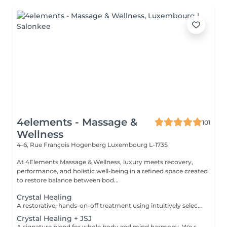
4elements - Massage &
101
Wellness
4-6, Rue François Hogenberg
Luxembourg L-1735
At 4Elements Massage & Wellness, luxury meets recovery,
performance, and holistic well-being in a refined space created
to restore balance between bod...
Crystal Healing
A restorative, hands-on-off treatment using intuitively selected crystals placed on and around the body. - A 20 minute phone call before the session to explore your goals and tailor your plan - A personalized Crystal body layout (and intention focused grids if needed) - Chakra balancing to realign and stabilize your energy centers - Energy field cleansing (aura sweep, grounding, and sealing) - Yin-Yang harmonization for overall energetic coherence - Aftercare suggestions Ideal for: stress relief, emotional balance, mental clarity, energetic reset. For questions and additional information, please contact claudia@4elements.lu
Crystal Healing + JSJ
A signature blend for whole body and mind harmony. We set your intention, select specific crystals, and apply JSJ flows that complement your needsperfect for layered support (physical, emotional, and subtle energy). For questions and additional information, please contact claudia@4elements.lu