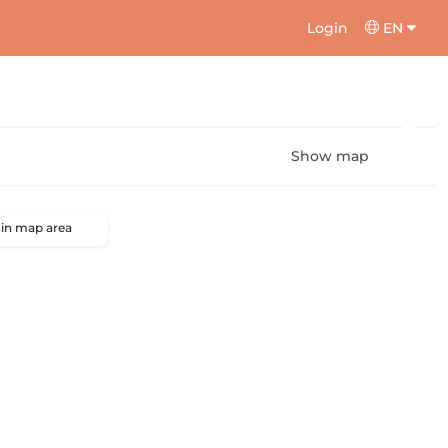
Login
EN
Show map
 in map area