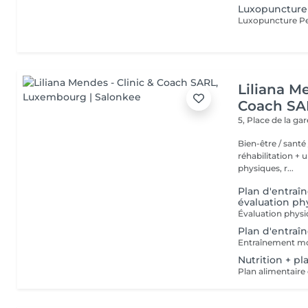
Luxopuncture
Liliana Me
Coach SA
5, Place de la ga
Bien-être / santé /sport - Deux studios de co
réhabilitation + une salle
physiques, r...
Plan d'entraîn
évaluation ph
Plan d'entraî
Nutrition + p