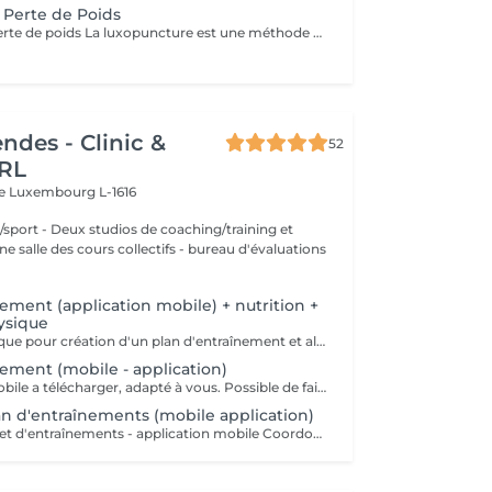
 Perte de Poids
Luxopuncture Perte de poids La luxopuncture est une méthode douce et non invasive qui aide à réguler l'appétit, réduire les fringales et rééquilibrer le métabolisme. Idéale pour accompagner une perte de poids progressive, elle agit également sur le stress et les compulsions alimentaires. Chaque séance est adaptée à vos besoins afin de vous accompagner en douceur vers un meilleur équilibre et des résultats durables. Un accompagnement naturel pour retrouver légèreté, équilibre et bien-être au quotidien.
ndes - Clinic &
52
RL
re
Luxembourg L-1616
aching/training et
 des cours collectifs - bureau d'évaluations
ement (application mobile) + nutrition +
ysique
Évaluation physique pour création d'un plan d'entraînement et alimentaire (application mobile a télécharger) VALABLE 1 MOIS!!! +00352 691 60 25 60 (whatsapp) ou clinic.coach@lilianamendes.eu
nement (mobile - application)
Entraînement mobile a télécharger, adapté à vous. Possible de faire a la maison ou dans an outre fitness Explications en vidéo de chaque movements de votre Entraînement Tous les coordonnées donnés par téléphone pour réalisation de votre programme d'entraînement personnalisé (questionnaire) VALABLE 1 MOIS !!! CONTACTEZ NOUS +691 60 26 60 ou clinic.coach@lilianamendes.eu
lan d'entraînements (mobile application)
Plan alimentaire et d'entraînements - application mobile Coordonnées donné par téléphone pour élaboration d'un programme d'alimentation et alimentaire personnalisé (questionnaire) VALABLE POUR 1 MOIS !!! CONTACTEZ NOUS - +352 691 60 25 60 ( whatsapp) ou clinic.coach@lilianamendes.eu