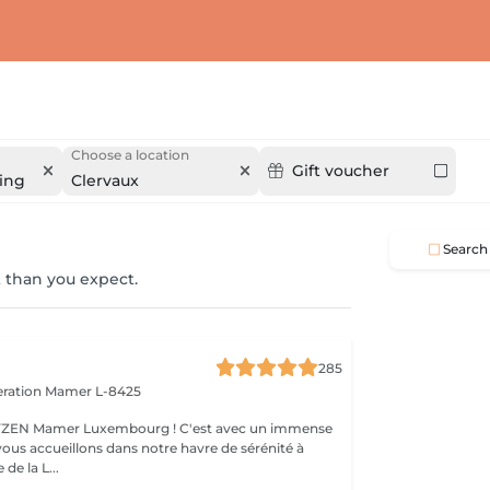
Choose a location
Gift voucher
ling
Clervaux
Search
 than you expect.
285
eration
Mamer L-8425
er Luxembourg ! C'est avec un immense
vous accueillons dans notre havre de sérénité à
de la L...