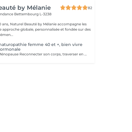
eauté by Mélanie
82
pendance
Bettembourg L-3238
0 ans, Naturel Beauté by Mélanie accompagne les
approche globale, personnalisée et fondée sur des
lémen...
naturopathie femme 40 et +, bien vivre
 hormonale
Naturopathie & Ménopause Reconnecter son corps, traverser en conscience Accompagner le corps, apaiser l'esprit, honorer cette nouvelle étape. La ménopause n'est pas une fin, c'est une transition. Un changement profond, parfois déstabilisant, mais aussi une occasion de renouer avec soi-même, de se recentrer sur ses besoins, son énergie, son rythme. Je vous propose un accompagnement global, doux et naturel, basé sur la naturopathie, l'écoute et des outils de mieux-être adaptés à votre histoire. Un accompagnement global et sur-mesure Chaque femme vit cette période différemment. C'est pourquoi mon accompagnement prend en compte : - Vos symptômes physiques (bouffées de chaleur, prise de poids, troubles du sommeil, sécheresse, fatigue) - Vos émotions (irritabilité, anxiété, perte de repères, tristesse) - Vos besoins profonds (équilibre hormonal, bien-être digestif, gestion du stress, ancrage, acceptation de soi) Mon approche mêle : - Bilan de vitalité naturopathique - Conseils alimentaires doux et respectueux - Soutien par les plantes (phyto, gemmo, huiles essentielles) - Exercices de respiration, relaxation, ancrage - Suggestions de rituels et routines bien-être simples à intégrer au quotidien Une femme ménopausée est une femme puissante Ce n'est pas un déclin, c'est une renaissance, un changement de saison intérieure. Mon rôle est de vous aider à vivre cette étape avec sérénité, clarté et vitalité, en respectant vos besoins, vos rythmes, votre unicité. Offrez-vous un accompagnement bienveillant et naturel. Je vous propose un bilan initial suivi de séances régulières ou ponctuelles, selon votre rythme et vos objectifs. > Contactez-moi pour échanger librement autour de vos besoins ou pour réserver une première rencontre.