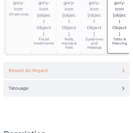
All services
Facial
Nails,
Eyebrows
Tatto &
treatments
Hands &
and
Piercing
Feet
Makeup
Beauté du Regard
Tatouage