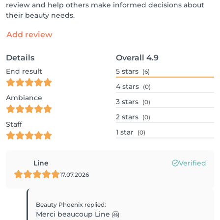
review and help others make informed decisions about
their beauty needs.
Add review
Details
Overall
4.9
End result
5
stars
(6)
4
stars
(0)
Ambiance
3
stars
(0)
2
stars
(0)
Staff
1
star
(0)
Line
Verified
17.07.2026
Beauty Phoenix
replied
:
Merci beaucoup Line 🤗