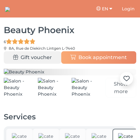
EN
Login
Beauty Phoenix
6
8A, Rue de Diekirch
Lintgen L-7440
Gift voucher
Book appointment
Show
more
Services