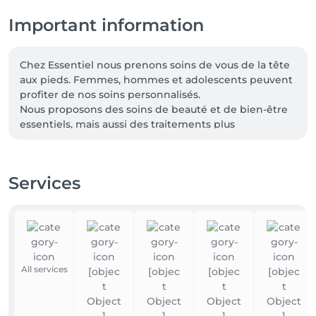
Important information
Chez Essentiel nous prenons soins de vous de la tête 
aux pieds. Femmes, hommes et adolescents peuvent 
profiter de nos soins personnalisés.

Nous proposons des soins de beauté et de bien-être 
essentiels, mais aussi des traitements plus 
spécifiques et exclusifs.

Ainsi nous sommes fiers de vous faire profiter des 
Services
massages et traitements par radiofréquences 
INDIBA® Deep Beauty. La technologie INDIBA® se 
différencie par l'utilisation unique de la 
radiofréquence 448Khz, brevetée et médicalement 
reconnue à travers le monde dans le domaine 
médical, la physiothérapie et l'esthétique depuis plus 
All services
de 40 ans.

En temps que partenaire exclusif au Luxembourg 
depuis 2011 vous profiterez en exclusivité des soins et 