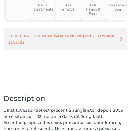
massages:

Facial
Hair
Nails,
Massage &
treatments
removal
Hands &
Spa
- Bien-être 

Feet
- Remodelage corprel 

- Anti-cellulite 

- Raffermissement

LE REGARD - Mise en beauté du regard - Tatouage
- Rajeunissement 

sourcils
- Revitalisation Capillaire - 

Pourquoi j'ai choisi INDIBA® comme unique 
traitement dans mon institut et ignoré d'autres 
technologies en vogue, tel que l'hydrafacial ou le 
microneedling?

Je vous réponds: " Tout simplement en raison de 
l'action totalement non-invasive de INDIBA®. Trop de 
traitements altèrent (parfois irréversiblement) la 
Description
barrière cutanée et endommagent nos cellules. Ce 
qui est totalement contre-productif. Mieux est de 
L'Institut Essentiel est présent à Junglinster depuis 2005
stimuler et d'améliorer la capacité régénérative de 
et se situe au n°12 rue de la Gare, dit Jong Mëtt.
nos cellules. La peau étant naturellement constituée 
Essentiel propose des soins personnalisés pour femme,
pour protéger, régénérer et hydrater notre corps, il 
homme et adolescents. Nous nous sommes spécialisés
faut l'encourager à le faire continuellement. Les soins 