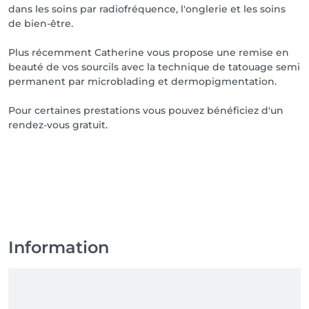
dans les soins par radiofréquence, l'onglerie et les soins
invasifs, les produits agressifs et mal adaptés 
de bien-être.
perturbent cet équilibre biologique très fragile et 
c'est là qu'apparaissent les premiers signes d'une 
Plus récemment Catherine vous propose une remise en
peau malsaine: boutons, acné, rougeurs, 
beauté de vos sourcils avec la technique de tatouage semi
déshydratation, vieillissement précoce, sensibilité, 
permanent par microblading et dermopigmentation.
peau grasse, pores dilatés...Tous ces problèmes que 
vous souhaitez voir disparaître vous les créez 
Pour certaines prestations vous pouvez bénéficiez d'un
inconsciemment.

rendez-vous gratuit.
INDIBA® est un traitement qui permet de faire du 
bien à votre peau et votre corps sans JAMAIS altérer, 
perturber ou déséquilibrer la fonction et barrière 
biologique essentielle pour une peau belle, saine, 
vitale, jeune et en pleine forme!

Faîtes confiance à votre peau, faîtes confiance à 
INDIBA®! " 

Dans notre institut vous confiez vos soins à des 
Information
esthéticiennes qui ont plus de 20 ans d'expérience. 
Nos soins mettent en avant vos envies, attentes 
besoins. 
