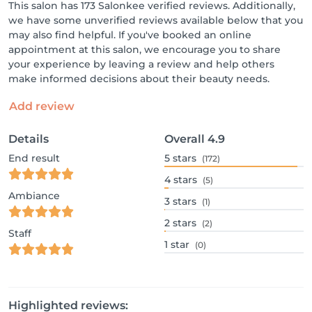
This salon has 173 Salonkee verified reviews. Additionally,
we have some unverified reviews available below that you
may also find helpful. If you've booked an online
appointment at this salon, we encourage you to share
your experience by leaving a review and help others
make informed decisions about their beauty needs.
Add review
Details
Overall
4.9
End result
5
stars
(172)
4
stars
(5)
Ambiance
3
stars
(1)
2
stars
(2)
Staff
1
star
(0)
Highlighted reviews: