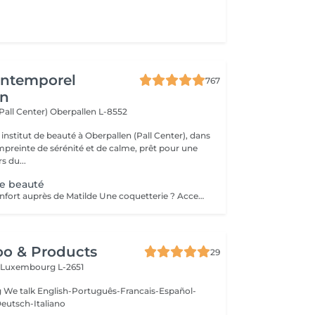
'Intemporel
767
en
(Pall Center)
Oberpallen L-8552
institut de beauté à Oberpallen (Pall Center), dans
reinte de sérénité et de calme, prêt pour une
s du...
de beauté
Réservable à Steinfort auprès de Matilde Une coquetterie ? Accentuer un grain de beauté déjà existant ? Une jolie mouche à la Maryline Monroe ? Au choix... Sans douleur, pas de retouche nécessaire ( mais comprise si besoin ), longue durée dans le temps ( jusqu'à 18 mois )
oo & Products
29
c
Luxembourg L-2651
g We talk English-Português-Francais-Español-
eutsch-Italiano