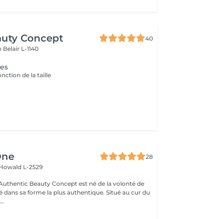
auty Concept
40
on
Belair L-1140
ges
onction de la taille
One
28
Howald L-2529
uthentic Beauty Concept est né de la volonté de
é dans sa forme la plus authentique. Situé au cur du
..