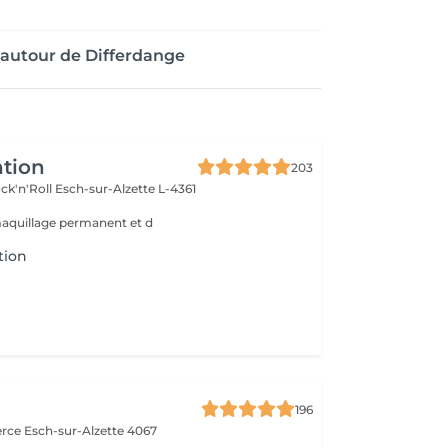
autour de Differdange
ntion
203
ck'n'Roll
Esch-sur-Alzette L-4361
maquillage permanent et d
tion
a
196
erce
Esch-sur-Alzette 4067