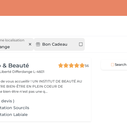
ne localisation
Bon Cadeau
dange
o & Beauté
Search
56
 Liberté
Differdange L-4601
eillir ! UN INSTITUT DE BEAUTÉ AU
TRE BIEN-ÊTRE EN PLEIN COEUR DE
IFFERDANGE Le bien-être n'est pas une q...
 devis )
ation Sourcils
ation Labiale