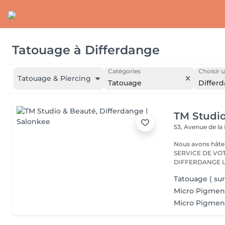
Tatouage
à
Differdange
Catégories
Choisir u
Tatouage & Piercing
Tatouage
Differ
TM Studi
53, Avenue de la
Nous avons hâte de vous accu
SERVICE DE VO
D
Tatouage ( sur
Micro Pigment
Micro Pigment