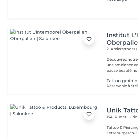
Institut L
Oberpall
2, Arelerstrooss 
Découvrez notre 
une ambiance emp
pause beauté hor
Tattoo grain 
Unik Tatt
15A, Rue St. Ulri
Tattoo & Piercin
Letzeburgesch-D