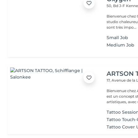
50, Bd J-F Kenn
Bienvenue chez Oxygen Piercing & Tattoo à 
studio chaleureux
sont très impo...
Small Job
Medium Job
ARTSON 
17, Avenue de la 
Bienvenue chez ARTSON Votre Univers Artist
est un concept s
artistiques, avec 
Tattoo Sessio
Tattoo Touch
Tattoo Cover 