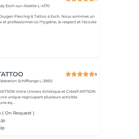
edy
Esch-sur-Alzette L-4170
Esch. Nous sommes un
 et professionnel où l'hygiène, le respect et l'écoute
TATTOO
8
Libération
Schifflange L-3850
ique et Créatif ARTSON
tore unique regroupant plusieurs activités
une éq...
n ( On Request )
-Up
Up