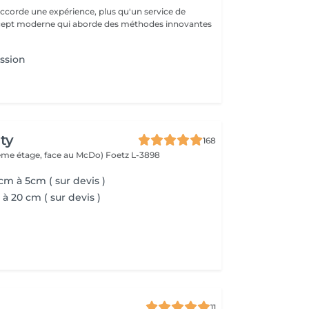
ccorde une expérience, plus qu'un service de
ncept moderne qui aborde des méthodes innovantes
ssion
ty
168
(2ème étage, face au McDo)
Foetz L-3898
cm à 5cm ( sur devis )
à 20 cm ( sur devis )
11