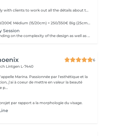
We offer the study with clients to work out all the détails about their tattoo.
Little (10cm) = 150/200€ Médium (15/20cm) = 250/350€ Big (25cm/+) = start at 400€ Custom quotes per project! The prices vary depending on the complexity of the design as well as the área to be tattoed!
y Session
Prices vary depending on the complexity of the design as well as the área to be tattoed.
hoenix
6
irch
Lintgen L-7440
n, j'ai à coeur de mettre en valeur la beauté
 p...
projet par rapport a la morphologie du visage.
Line