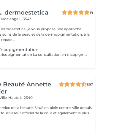
 dermoestetica
19
Dudelange L-3543
rmoestetica, je vous propose une approche
s soins de la peau et de la dermopigmentation, à la
 répara...
Tricopigmentation
Consultation en tricopigmentation La consultation en tricopigmentation est une étape indispensable avant toute prestation. Elle permet d'analyser votre cuir chevelu, d'évaluer vos besoins et de définir un protocole personnalisé en fonction de votre type de perte capillaire, de votre carnation et du résultat souhaité. Ce rendez-vous comprend une analyse de la zone à traiter, des conseils sur la technique la plus adaptée, ainsi qu'un échange pour répondre à vos questions et vérifier l'absence de contre-indications. Le montant de la consultation est déduit du tarif de la prestation si celle-ci est réalisée dans les 2 mois suivant la consultation.
de Beauté Annette
597
ier
Ville-Haute L-2340
uté! Situé en plein centre-ville depuis
st fournisseur officiel de la cour et également le plus