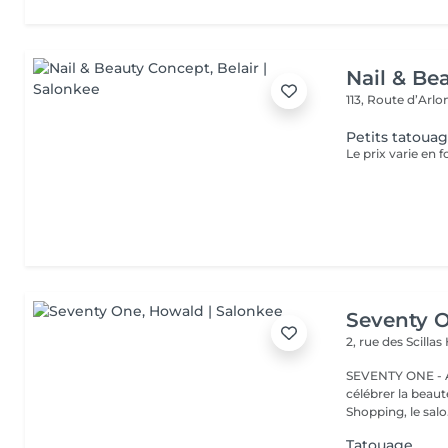
Nail & Be
113, Route d’Arl
Petits tatoua
Le prix varie en f
Seventy 
2, rue des Scillas
SEVENTY ONE - A
célébrer la beaut
Shopping, le salo.
Tatouage