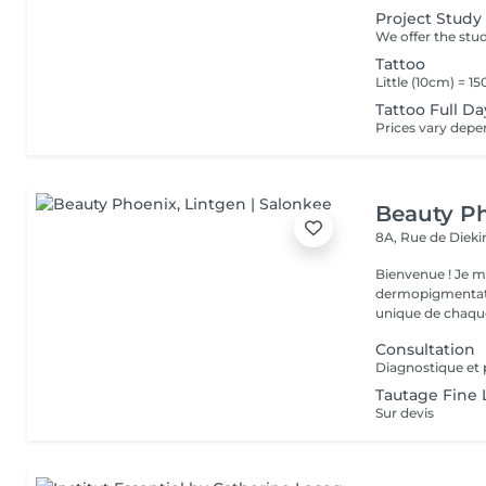
Project Study
Tattoo
Tattoo Full Da
Beauty P
8A, Rue de Diek
Bienvenue ! Je m'appelle Marina. Passionnée par l'esthétique et la
dermopigmentatio
unique de chaque
Consultation
Diagnostique et 
Tautage Fine 
Sur devis