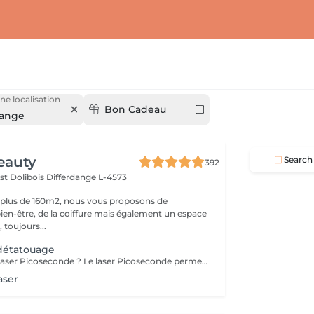
ne localisation
Bon Cadeau
dange
eauty
Search
392
st Dolibois
Differdange L-4573
 plus de 160m2, nous vous proposons de
bien-être, de la coiffure mais également un espace
 toujours...
 détatouage
Qu'est-ce qu'un laser Picoseconde ? Le laser Picoseconde permet de délivrer une impulsion lumineuse de l'ordre de 300 picoseconde. Cette brièveté d'impulsion induit une onde de choc capable de fragmenter les pigments du tatouage. Le détatouage était jusqu'à présent réalisé avec des lasers dits «Q Switched» avec une durée d'impulsion de l'ordre de la nanoseconde, beaucoup moins efficace. - Efficace sur les tatouages noirs et de couleurs - Traitement corps, visage et maquillage permanant. - Le détatouage par laser ne laisse pas de cicatrices après le traitement ; - Les séances sont espacées de 30 à 40 jours (au lieu de 2 mois ou plus avec un laser «Q Switched») ; Il est impossible de prédire avec précision le nombre de séances nécessaires. En effet, tout dépend des facteurs sur lesquels nous n'avons aucune information avant de commencer le traitement (qualité et profondeur de l'encre, présence ou non de métaux dans les pigments)
aser