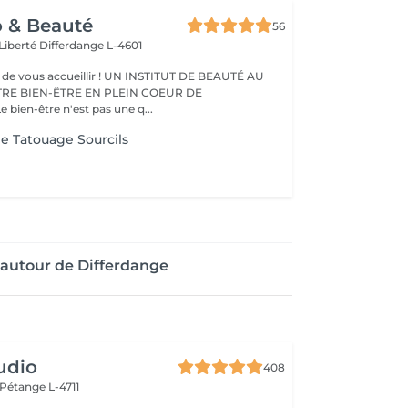
o & Beauté
56
 Liberté
Differdange L-4601
eillir ! UN INSTITUT DE BEAUTÉ AU
TRE BIEN-ÊTRE EN PLEIN COEUR DE
IFFERDANGE Le bien-être n'est pas une q...
e Tatouage Sourcils
autour de Differdange
udio
408
Pétange L-4711