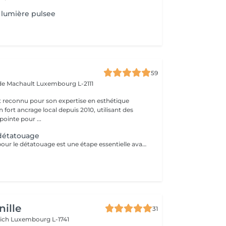
lumière pulsee
59
 de Machault
Luxembourg L-2111
t reconnu pour son expertise en esthétique
 fort ancrage local depuis 2010, utilisant des
ointe pour ...
 détatouage
La consultation pour le détatouage est une étape essentielle avant le traitement. Elle permet d'évaluer la taille, les couleurs et la profondeur du tatouage, ainsi que le type de peau du patient. Le professionnel explique le déroulement du traitement, le nombre de séances nécessaires et les éventuels effets secondaires. C'est aussi le moment pour poser toutes vos questions et discuter des attentes en termes de résultats
ille
31
rich
Luxembourg L-1741