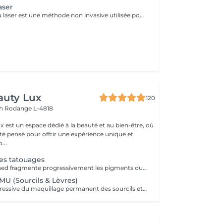
aser
Le détatouage au laser est une méthode non invasive utilisée pour enlever un tatouage de la peau en utilisant un laser. Ce processus est très populaire, car il permet de supprimer les tatouages de manière efficace tout en minimisant les risques de cicatrices. Le principe repose sur l'utilisation d e faisceaux lumineux qui fragmentent les pigments du tatouage.
auty Lux
120
ch
Rodange L-4818
 est un espace dédié à la beauté et au bien-être, où
été pensé pour offrir une expérience unique et
isée. No...
es tatouages
Le laser Q-Switched fragmente progressivement les pigments du tatouage afin que l'organisme les élimine naturellement. Tatouages noirs Tatouages rouges Tatouages bleus Certains pigments colorés (selon leur composition) En moyenne 4 à 10 séances, espacées de 6 à 8 semaines, sont nécessaires. À LIRE AVANT VOTRE SÉANCE Évitez toute exposition au soleil et aux UV pendant les 2 semaines avant et après la séance. Informez-nous si vous prenez un traitement photosensibilisant. Traitement contre-indiqué pendant la grossesse. Le traitement ne peut pas être réalisé sur une peau infectée, brûlée ou présentant une plaie. Ne pas appliquer de rétinol, d'acides exfoliants ou de produits irritants sur la zone avant et après le traitement. Respectez un délai minimum de 6 à 8 semaines entre chaque séance.
U (Sourcils & Lèvres)
Élimination progressive du maquillage permanent des sourcils et des lèvres à l'aide d'un laser Q-Switched. Le nombre de séances dépend de: la couleur du pigment la profondeur d'implantation l'ancienneté du maquillage permanent la réaction individuelle de la peau 17 En moyenne 3 à 8 séances, espacées de 6 à 8 semaines, sont nécessaires. À LIRE AVANT VOTRE SÉANCE Évitez toute exposition au soleil et aux UV pendant les 2 semaines avant et après la séance. Informez-nous si vous prenez un traitement photosensibilisant. Traitement contre-indiqué pendant la grossesse. Le traitement ne peut pas être réalisé sur une peau infectée, brûlée ou présentant une plaie. Ne pas appliquer de rétinol, d'acides exfoliants ou de produits irritants sur la zone avant et après le traitement. Respectez un délai minimum de 6 à 8 semaines entre chaque séance.