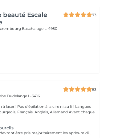
de beauté Escale
73
e
 Luxembourg
Bascharage L-4950
53
arbe
Dudelange L-3416
à la cire ni au fil! Langues
ois, Français, Anglais, Allemand Avant chaque
urcils
Les rendez-vous devront être pris majoritairement les après-midis. Les rendez-vous se feront donc par appel téléphonique ou sms Merci