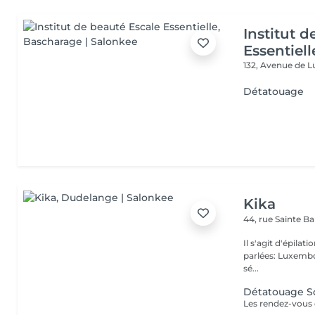
Institut 
Essentiell
132, Avenue de
Détatouage
Kika
44, rue Sainte B
Il s'agit d'épilation à laser!! Pas d'épilation 
parlées: Luxembourge
sé...
Détatouage So