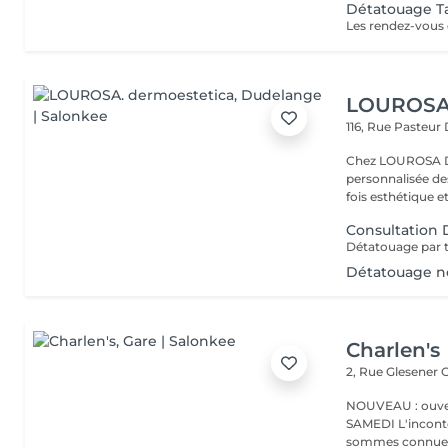
Détatouage Ta
LOUROSA.
116, Rue Pasteur
Chez LOUROSA De
personnalisée de
fois esthétique et
Consultation
Détatouage n
Charlen's
2, Rue Glesener
G
NOUVEAU : ouver
SAMEDI L'incontournable institut de beauté à Luxembourg. Nous
sommes connues 