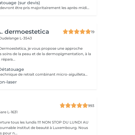
touage (sur devis)
Les rendez-vous devront être pris majoritairement les après-midis. Les rendez-vous se feront donc par appel téléphonique ou sms Merci
 dermoestetica
19
Dudelange L-3543
rmoestetica, je vous propose une approche
s soins de la peau et de la dermopigmentation, à la
 répara...
 Détatouage
Détatouage par technique de retrait combinant micro-aiguilletage et solution spécifique, adaptée aux pigments difficiles à traiter au laser . La consultation est requise.
on-laser
993
are L-1631
ture tous les lundis !!!! NON STOP DU LUNDI AU
pour n...