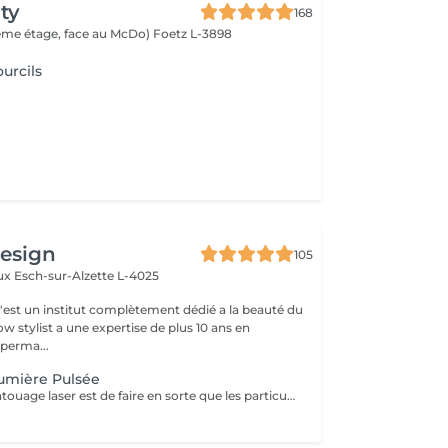
ty
168
(2ème étage, face au McDo)
Foetz L-3898
urcils
design
105
aux
Esch-sur-Alzette L-4025
c'est un institut complètement dédié a la beauté du
w stylist a une expertise de plus 10 ans en
perma...
umière Pulsée
L'objectif du détatouage laser est de faire en sorte que les particules d'encre soient digérables par l'organisme. Ainsi le faisceau d'énergie du laser vise le pigment et permet de le faire éclater. Il va ensuite être éliminé par les globules blancs. La quantité de séances dépendra du type d'encre, de la peau et de la technique utilisée par le professionnel qui a réalisé votre tatouage des sourcils. seulement un mois apres la première séance la praticienne pourra déterminer le numéro de séances nécessaires, dans. certaines cas une seule séance suffit comme dans certains outres nous pouvons besoin de trois ou plus. Les poils peuvent temporairement devenir blancs "en raison de l'élimination des pigments" explique l'experte. Cette décoloration est courante et temporaire (en quelques jours seulement, les sourcils retrouvent leur couleur d'origine).