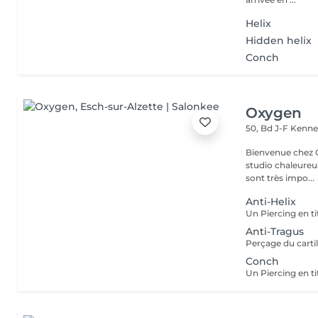
Helix
Hidden helix
Conch
Oxygen
50, Bd J-F Kenn
Bienvenue chez Oxygen Piercing & Tattoo à 
studio chaleureux
sont très impo...
Anti-Helix
Anti-Tragus
Conch