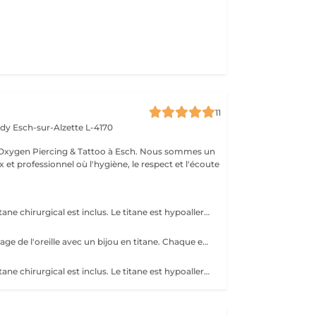
11
edy
Esch-sur-Alzette L-4170
Esch. Nous sommes un
 et professionnel où l'hygiène, le respect et l'écoute
Un Piercing en titane chirurgical est inclus. Le titane est hypoallergénique, léger et idéal pour les premières phases de cicatrisation. Si tu souhaites te faire percer mais que tu as peur des aiguilles ou que tu souffres d'anxiété (stress, blocage), nous te demandons de bien vouloir réserver le service intitulé: <<NOM DU PIERCING (Phobie des aiguilles)>> Ce service ne côute pas plus cher. Il est simplement prévu pour des raisons d'organisation, afin que tout le monde soit à l'aise et bien accueilli(e).
Perçage du cartilage de l'oreille avec un bijou en titane. Chaque emplacement est choisi pour s'adapter à l'anatomie de votre oreille. Si tu souhaites te faire percer mais que tu as peur des aiguilles ou que tu souffres d'anxiété (stress, blocage), nous te demandons de bien vouloir réserver le service intitulé: <<NOM DU PIERCING (Phobie des aiguilles)>> Ce service ne côute pas plus cher. Il est simplement prévu pour des raisons d'organisation, afin que tout le monde soit à l'aise et bien accueilli(e).
Un Piercing en titane chirurgical est inclus. Le titane est hypoallergénique, léger et idéal pour les premières phases de cicatrisation. Si tu souhaites te faire percer mais que tu as peur des aiguilles ou que tu souffres d'anxiété (stress, blocage), nous te demandons de bien vouloir réserver le service intitulé: <<NOM DU PIERCING (Phobie des aiguilles)>> Ce service ne côute pas plus cher. Il est simplement prévu pour des raisons d'organisation, afin que tout le monde soit à l'aise et bien accueilli(e).