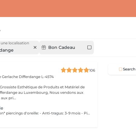
e
 une localisation
Bon Cadeau
rdange
Search
106
e Gerlache
Differdange L-4574
Grossiste Esthétique de Produits et Matériel de
ange au Luxembourg, Nous vendons aux
aux pri...
le
Temps de guérison* piercings d'oreille: - Anti-tragus: 3-9 mois - Piercing de conque: 3-9 mois - Daithpiercing: 3-9 mois - Piercing helix: 3-9 mois - Perçage de fumée: 3-9 mois - Piercing douillet: 3-9 mois - Piercing Tragus: 3-9 mois - Piercing du lobe de l'oreille: 4-8 semaines *Notez également qu'il est indispensable de réaliser les soins quotidiennement pour que la cicatrisation se fasse dans les meilleures conditions. *La guérison est différente d'une personne à l'autre **Si vous êtes mineur, l'autorisation parentale est obligatoire. Industriel Piercing - Sous réserve d'évaluation