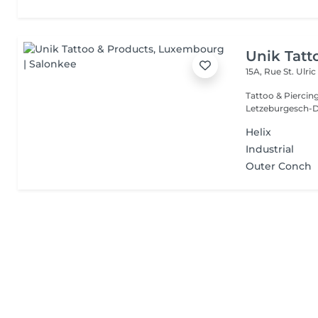
Unik Tatt
15A, Rue St. Ulri
Tattoo & Piercin
Letzeburgesch-D
Helix
Industrial
Outer Conch