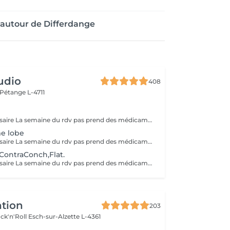
autour de Differdange
udio
408
Pétange L-4711
Pas de rdv nécessaire La semaine du rdv pas prend des médicaments, des anti-inflamatoires, des antibiotiques et de cortisone.
me lobe
Pas de rdv nécessaire La semaine du rdv pas prend des médicaments, des anti-inflamatoires, des antibiotiques et de cortisone.
ContraConch,Flat.
Pas de rdv nécessaire La semaine du rdv pas prend des médicaments, des anti-inflamatoires, des antibiotiques et de cortisone.
ntion
203
ck'n'Roll
Esch-sur-Alzette L-4361