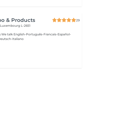
oo & Products
29
c
Luxembourg L-2651
g We talk English-Português-Francais-Español-
eutsch-Italiano