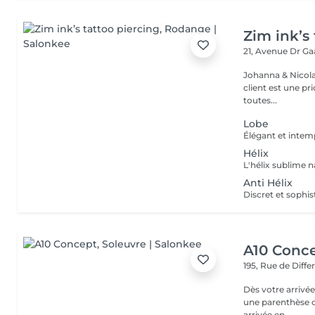
Zim ink’s 
21, Avenue Dr G
Johanna & Nicolas Duo dans la vie et dans le travaille ! Chez 
client est une priorité ! Nous mettons le coeur à 
toutes...
Lobe
Hélix
Anti Hélix
A10 Conc
195, Rue de Diff
Dès votre arrivée
une parenthèse d'exception : - Parkin
arrivée en ...