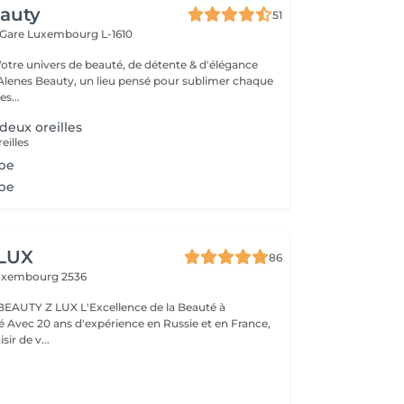
eauty
51
 Gare
Luxembourg L-1610
Votre univers de beauté, de détente & d'élégance
lenes Beauty, un lieu pensé pour sublimer chaque
s...
deux oreilles
eilles
obe
obe
 LUX
86
uxembourg 2536
BEAUTY Z LUX L'Excellence de la Beauté à
ance,
sir de v...