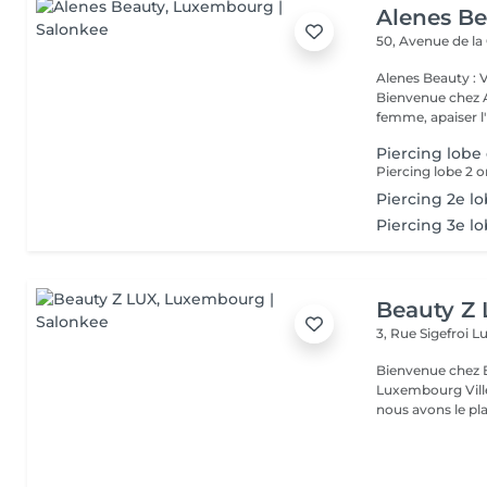
Alenes B
50, Avenue de la
Alenes Beauty : 
Bienvenue chez A
femme, apaiser l'e
Piercing lobe 
Piercing lobe 2 or
Piercing 2e l
Piercing 3e l
Beauty Z
3, Rue Sigefroi
L
Bienvenue chez 
Luxembourg Villé Avec 20 ans d'expérience en Russie et en Fr
nous avons le plai