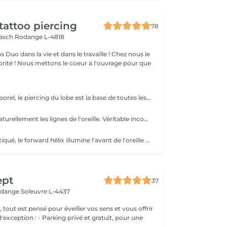
tattoo piercing
78
aasch
Rodange L-4818
nous le
l'ouvrage pour que
Élégant et intemporel, le piercing du lobe est la base de toutes les plus belles compositions. Qu'il s'agisse d'un premier piercing ou d'une nouvelle création, chaque réalisation est effectuée avec précision afin de t'offrir une expérience aussi agréable que soignée. Inclus : Bijou de première pose en titane ASTM F-136 Conseils personnalisés et suivi de cicatrisation + 5€ pour changer la couleur de ton bijou grâce à l'anodisation. Les bijoux de la vitrine sont disponibles en première pause, le prix du bijou est à ajouter à la prestation. Pour toutes demandes d'informations, merci de me contacter. Tout les mineurs doivent être accompagnés d'un tuteur légal ( parents ! ), des justificatifs d'identités seront demandés.
L'hélix sublime naturellement les lignes de l'oreille. Véritable incontournable, il apporte une touche contemporaine et raffinée qui s'intègre parfaitement à votre style. Chaque projet est pensé en harmonie avec ton anatomie. Conseils personnalisés et suivi de cicatrisation Inclus : Bijou de première pose en titane ASTM F-136 + 5€ pour changer la couleur de ton bijou grâce à l'anodisation. Les bijoux de la vitrine sont disponibles en première pause, le prix du bijou est à ajouter à la prestation. Pour toutes demandes d'informations, merci de me contacter. Tout les mineurs doivent être accompagnés d'un tuteur légal ( parents ! ), des justificatifs d'identités seront demandés.
Discret et sophistiqué, le forward hélix illumine l'avant de l'oreille avec subtilité. Un choix idéal pour une composition délicate et résolument élégante. Conseils personnalisés et suivi de cicatrisation Inclus : Bijou de première pose en titane ASTM F-136 + 5€ pour changer la couleur de ton bijou grâce à l'anodisation. Les bijoux de la vitrine sont disponibles en première pause, le prix du bijou est à ajouter à la prestation. Pour toutes demandes d'informations, merci de me contacter. Tout les mineurs doivent être accompagnés d'un tuteur légal ( parents ! ), des justificatifs d'identités seront demandés.
ept
37
erdange
Soleuvre L-4437
, tout est pensé pour éveiller vos sens et vous offrir
g privé et gratuit, pour une