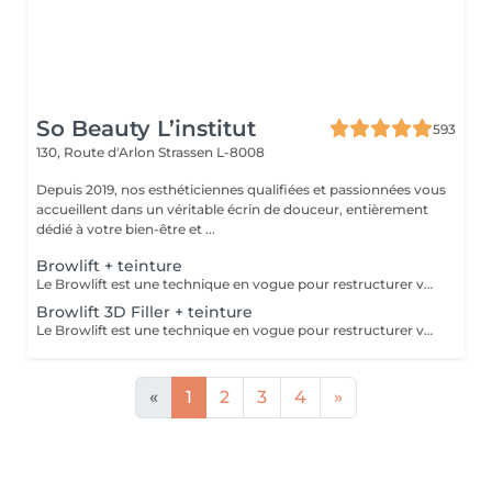
So Beauty L’institut
593
130, Route d'Arlon
Strassen L-8008
Depuis 2019, nos esthéticiennes qualifiées et passionnées vous
accueillent dans un véritable écrin de douceur, entièrement
dédié à votre bien-être et ...
Browlift + teinture
Le Browlift est une technique en vogue pour restructurer vos sourcils qui permet de les épaissir et les rehausser tout en fixant leur mouvement pour un résultat qui dure environ 6 semaines. Ils paraissent plus fournis et volumineux,la teinture va accentuer la forme et intensifier la couleur. Le Browlift ouvre votre regard et le met en valeur.
Browlift 3D Filler + teinture
Le Browlift est une technique en vogue pour restructurer vos sourcils qui permet de les épaissir et les rehausser tout en fixant leur mouvement pour un résultat qui dure environ 6 semaines. Ils paraissent plus fournis et volumineux et la teinture va accentuer la forme et intensifier la couleur. Le Browlift ouvre votre regard et le met en valeur. Le soin 3D Filler est un soin naturel qui va agir sur la structure du poil et ainsi favoriser la croissance et le nourrir en profondeur.
«
1
2
3
4
»