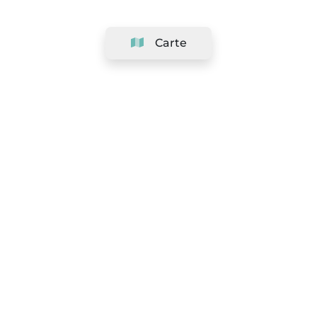
Carte
Société
Support
Équipe
&
Carrières
Référencer votre salon
Légal
Exercer le droit de rétractation
Conditions Générales