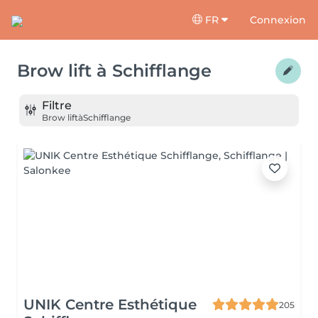
FR
Connexion
Brow lift
à
Schifflange
Filtre
Brow lift
à
Schifflange
UNIK Centre Esthétique
205