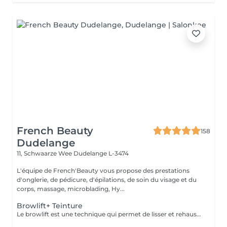
French Beauty
158
Dudelange
11, Schwaarze Wee
Dudelange L-3474
L'équipe de French'Beauty vous propose des prestations
d'onglerie, de pédicure, d'épilations, de soin du visage et du
corps, massage, microblading, Hy...
Browlift+ Teinture
Le browlift est une technique qui permet de lisser et rehausser les poils des sourcils. Grâce a cette technique les sourcils sont définis et paraissent plus fournis. La teinture est obligatoire après ce soin.