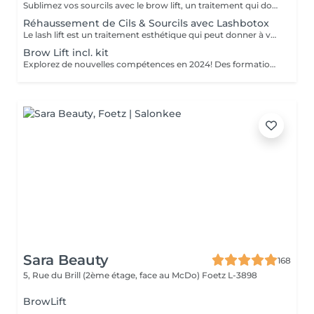
Sublimez vos sourcils avec le brow lift, un traitement qui donne à vos sourcils une apparence liftée et bien définie. Grâce à des techniques spécialisées, nous remodelons vos sourcils en les brossant dans une direction uniforme, créant ainsi une illusion de plénitude et de symétrie. Pour compléter votre look, nous proposons également l'épilation et la teinture des sourcils pour un regard impeccable. Découvrez notre traitement complet pour des sourcils parfaitement sculptés.
Réhaussement de Cils & Sourcils avec Lashbotox
Le lash lift est un traitement esthétique qui peut donner à vos cils une apparence naturellement recourbée. Le brow lift est un traitement esthétique conçu spécialement pour vous offrir des sourcils plus épais et mieux définis.
Brow Lift incl. kit
Explorez de nouvelles compétences en 2024! Des formations passionnantes vous attendent. Pour plus d'informations, contactez-nous pour une discussion personnalisée. Ensemble, façonnons votre avenir professionnel. Appelez-nous dès maintenant!
Sara Beauty
168
5, Rue du Brill (2ème étage, face au McDo)
Foetz L-3898
BrowLift