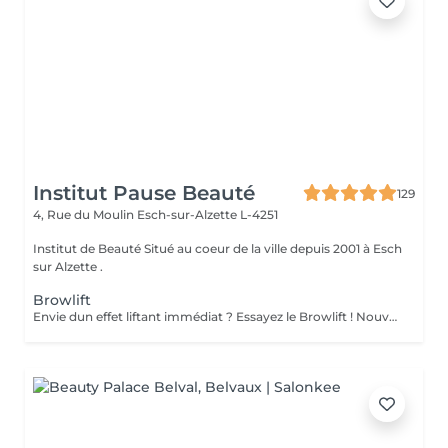
Institut Pause Beauté
129
4, Rue du Moulin
Esch-sur-Alzette L-4251
Institut de Beauté Situé au coeur de la ville depuis 2001 à Esch
sur Alzette .
Browlift
Envie dun effet liftant immédiat ? Essayez le Browlift ! Nouvelle technique * Indolore , Idéal pour les sourcils fins , indisciplinés et légèrement clairsemés . Le Browlift apporte volume et densité pour un regard rehaussé ! Nous replaçons les poils de vos sourcils dans la direction la plus esthétique selon votre visage. Un résultat visible durant plusieurs semaines . Une teinture adaptée sera appliquée pour encore plus de définition!