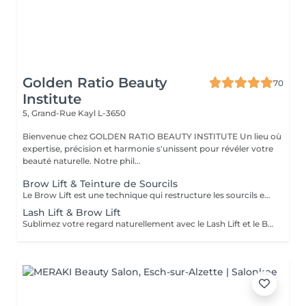
Golden Ratio Beauty
70
Institute
5, Grand-Rue
Kayl L-3650
Bienvenue chez GOLDEN RATIO BEAUTY INSTITUTE Un lieu où
expertise, précision et harmonie s'unissent pour révéler votre
beauté naturelle. Notre phil...
Brow Lift & Teinture de Sourcils
Le Brow Lift est une technique qui restructure les sourcils en redressant les poils vers le haut pour un effet fourni, soigné et naturellement lifté. Combiné à la teinture, il intensifie la couleur et redéfinit la ligne. Résultat : des sourcils disciplinés, plus denses et parfaitement dessinés. Tenue : 4 à 6 semaines selon la repousse. Idéal pour : un regard structuré, sans maquillage. Des sourcils élégants et expressifs, en toute simplicité.
Lash Lift & Brow Lift
Sublimez votre regard naturellement avec le Lash Lift et le Brow Lift : deux soins complémentaires pour un effet soigné, frais et élégant. Lash Lift : recourbe les cils dès la racine pour un effet allongeant sans mascara. Brow Lift : restructure les sourcils pour un look fourni, discipliné et lifté. Option teinture incluse pour intensifier couleur et définition. Tenue : 4 à 8 semaines. Résultat : un regard ouvert, structuré et naturel sans maquillage quotidien.