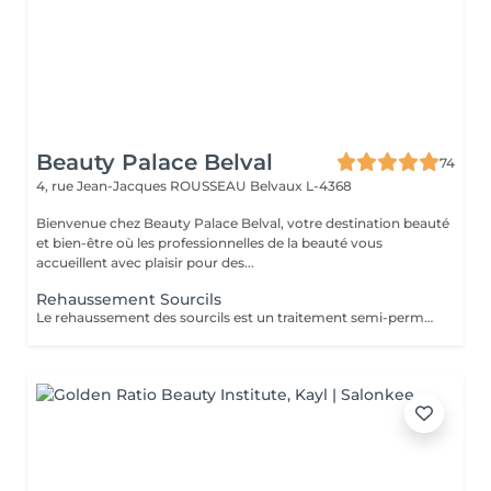
Beauty Palace Belval
74
4, rue Jean-Jacques ROUSSEAU
Belvaux L-4368
Bienvenue chez Beauty Palace Belval, votre destination beauté
et bien-être où les professionnelles de la beauté vous
accueillent avec plaisir pour des...
Rehaussement Sourcils
Le rehaussement des sourcils est un traitement semi-permanent qui donne un effet lifté. Les 24-48 premières heures sont cruciales. Voici les recommandations à suivre après la prestation pour optimiser les résultats et la tenue: -Evitez l'eau, la vapeur, l'humidité et la chaleur excessive (pas de douche chaude, sauna, hammam) -Ne frottez pas vos sourcils et ne dormez pas le visage écrasé contre l'oreiller -Pas de maquillage sur la zone (fond de teint) pendant 24 à 48h -Évitez les produits gras ou huileux qui peuvent réduire la durée du rehaussement -Hydratez vos sourcils avec un sérum adapté pour prolonger l'effet En respectant ces conseils, le rehaussement durera entre 4 à 6 semaines avec un effet optimal.