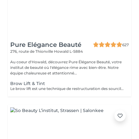
Pure Elégance Beauté
627
276, route de Thionville
Howald L-5884
Au coeur d'Howald, découvrez Pure Élégance Beauté, votre
institut de beauté où l'élégance rime avec bien-être. Notre
équipe chaleureuse et attentionné...
Brow Lift & Tint
Le brow lift est une technique de restructuration des sourcils qui vise à rehausser les poils. Elle se fait à l'aide d'une brosse et de plusieurs soins. La combinaison de leurs actions permet d'obtenir des sourcils épais et marqués. Permet de restructurer, densifier et discipliner les sourcils clairsemés et rebelles, mais relève aussi les yeux ainsi que les paupières tombantes. BO'Repair masque Vitaminé.