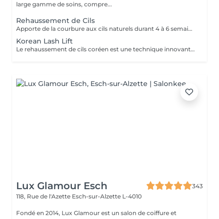
large gamme de soins, compre...
Rehaussement de Cils
Apporte de la courbure aux cils naturels durant 4 à 6 semaines.
Korean Lash Lift
Le rehaussement de cils coréen est une technique innovante qui permet de courber les cils naturels dès la racine. Contrairement aux méthodes classiques, il utilise une formule douce à base de Cystéamine, sans colle, ce qui idéal pour les cils fragiles ou les yeux sensibles. Entre les deux étapes, un soin des cils est réalisé pour nourrir les cils en profondeur. Choisissez l'option avec coloration pour un effet plus marqué et profond.
Lux Glamour Esch
343
118, Rue de l'Azette
Esch-sur-Alzette L-4010
Fondé en 2014, Lux Glamour est un salon de coiffure et