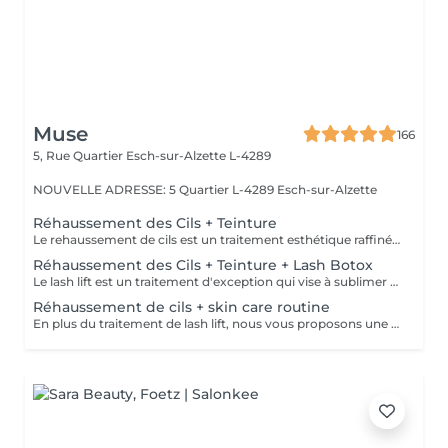
Muse
166
5, Rue Quartier
Esch-sur-Alzette L-4289
NOUVELLE ADRESSE: 5 Quartier L-4289 Esch-sur-Alzette
Réhaussement des Cils + Teinture
Le rehaussement de cils est un traitement esthétique raffiné qui confère à vos cils une courbure naturelle et gracieuse. En utilisant des produits spécialisés et des techniques de mise en forme expertes, nous ajoutons une dimension supplémentaire de courbure et de définition à vos cils. La durée du traitement varie généralement de 4 à 8 semaines, selon le cycle de croissance naturel de vos cils. De plus, notre service comprend une teinture noire des cils, offrant ainsi une intensité supplémentaire à votre regard. Veuillez ne pas appliquer de Mascara Waterproof le jour de votre rendez-vous.
Réhaussement des Cils + Teinture + Lash Botox
Le lash lift est un traitement d'exception qui vise à sublimer la beauté naturelle de vos cils en leur donnant une courbure élégante et durable. Associé au lash botox, ce soin apporte une véritable revitalisation à vos cils, les nourrissant en profondeur, les renforçant et leur offrant une apparence saine et éclatante. Grâce à cette combinaison unique, vous bénéficiez d'un regard intensifié. De plus, notre service inclus une teinture noire des cils, mettant en valeur leur intensité et accentuant encore davantage votre regard.
Réhaussement de cils + skin care routine
En plus du traitement de lash lift, nous vous proposons une expérience complète de soins de la peau. Notre routine de soins personnalisée comprend un double nettoyage pour éliminer les impuretés, suivi d'une exfoliation douce pour une peau lisse et radieuse. Ensuite, nous infusons votre peau avec un sérum hydratant spécialement sélectionné pour répondre à vos besoins. Enfin, nous appliquons un masque facial sur mesure qui offre une hydratation intense et une sensation de bien-être apaisante. Cette combinaison de lash lift et de soins de la peau vous permet de profiter de cils magnifiquement recourbés et d'une peau éclatante.