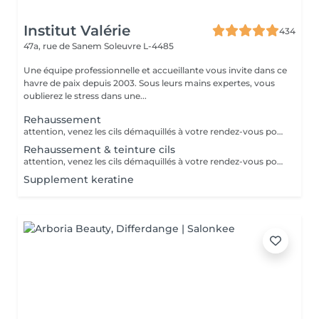
Institut Valérie
434
47a, rue de Sanem
Soleuvre L-4485
Une équipe professionnelle et accueillante vous invite dans ce
havre de paix depuis 2003. Sous leurs mains expertes, vous
oublierez le stress dans une...
Rehaussement
attention, venez les cils démaquillés à votre rendez-vous pour une meilleure tenue. veillez à ne pas avoir fait de teinture ou rehaussement 6-8 semaines avant votre rendez-vous merci Recourbe vos cils naturels sans rallonger ni colorer Tenue 6-8 semaines
Rehaussement & teinture cils
attention, venez les cils démaquillés à votre rendez-vous pour une meilleure tenue. veillez à ne pas avoir fait de teinture ou rehaussement 6-8 semaines avant votre rendez-vous merci
Supplement keratine