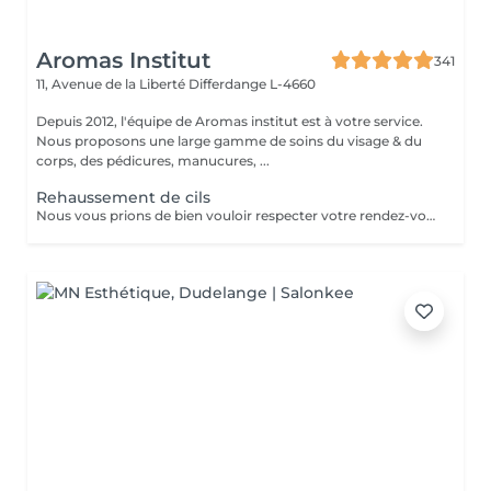
Aromas Institut
341
11, Avenue de la Liberté
Differdange L-4660
Depuis 2012, l'équipe de Aromas institut est à votre service.
Nous proposons une large gamme de soins du visage & du
corps, des pédicures, manucures, ...
Rehaussement de cils
Nous vous prions de bien vouloir respecter votre rendez-vous. En prenant rendez-vous, vous occupez une place, dont une autre personne aurait éventuellement besoin. Tout rendez-vous non annulé 24h en avance, est susceptible d'être facturé. (Si vous ne pouvez pas vous présenter à votre RDV, proposez-le éventuellement à un proche ou à un ami) Toute l'équipe de Aromas Institut vous remercie pour votre respect et votre compréhension.