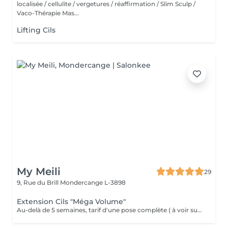
localisée / cellulite / vergetures / réaffirmation / Slim Sculp /
Vaco-Thérapie Mas...
Lifting Cils
My Meili
29
9, Rue du Brill
Mondercange L-3898
Extension Cils "Méga Volume"
Au-delà de 5 semaines, tarif d'une pose complète ( à voir sur place ) . IMPORTANT : Dans le cas où la pose initiale ou remplissage précédente était effectuée par un autre prestataire du service, la pose chez Mymeili sera facturée comme une pose complète + la dépose. Annulation 48h avant la date du rendez-vous merci.