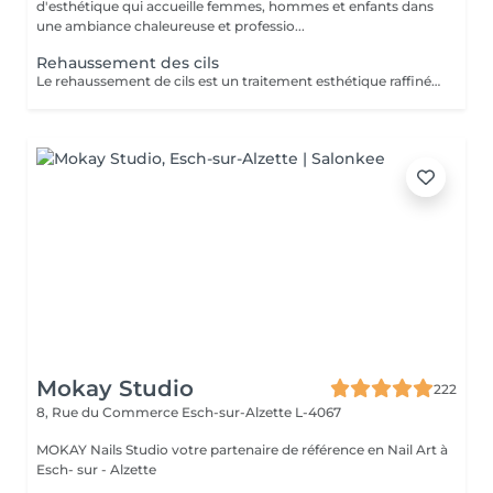
d'esthétique qui accueille femmes, hommes et enfants dans
une ambiance chaleureuse et professio...
Rehaussement des cils
Le rehaussement de cils est un traitement esthétique raffiné qui confère à vos cils une courbure naturelle et gracieuse. En utilisant des produits spécialisés et des techniques de mise en forme expertes, nous ajoutons une dimension supplémentaire de courbure et de définition à vos cils. La durée du traitement varie généralement de 4 à 8 semaines, selon le cycle de croissance naturel de vos cils. De plus, notre service comprend une teinture noire des cils, offrant ainsi une intensité supplémentaire à votre regard. Veuillez ne pas appliquer de Mascara Waterproof le jour de votre rendez-vous.
Mokay Studio
222
8, Rue du Commerce
Esch-sur-Alzette L-4067
MOKAY Nails Studio votre partenaire de référence en Nail Art à
Esch- sur - Alzette