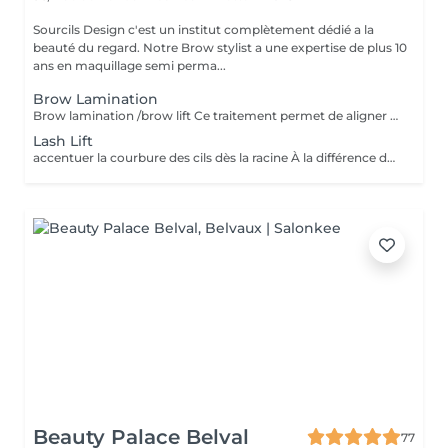
Sourcils Design c'est un institut complètement dédié a la
beauté du regard. Notre Brow stylist a une expertise de plus 10
ans en maquillage semi perma...
Brow Lamination
Brow lamination /brow lift Ce traitement permet de aligner les sourcils rebelles, de créer du volume et de la structure tout en dotant vos sourcils d'une forme élégante et soignée pendant une période pouvant atteindre deux mois. Incluse épilation mise en forme LES AVANTAGES * Toute personne cherchant à améliorer l'aspect général de ses sourcils. * Les clients qui ne sont pas prêts à se faire faire un maquillage permanent * Les clients dont la pousse naturelle des poils est difficile à dompter * Les clients qui laissent pousser leurs sourcils. * Les clients aux sourcils rebelles et grossiers * Cette méthode résiste à l'eau. * Les clients aux sourcils clairsemés
Lash Lift
accentuer la courbure des cils dès la racine À la différence du recourbe-cils, qui enroule les cils à partir du milieu, le rehaussement permet de relever les cils à la racine pour accentuer leur courbure, leur longueur et donner une impression de volume. De même, le rehaussement de cils offre un rendu très naturel puisqu'il ne nécessite pas l'ajout de cils synthétiques comme c'est le cas pour la pose d'extensions. LES AVANTAGES * Vos cils gardent une apparence légère et naturelle. * Vos cils ne nécessitent quasiment plus aucun soin. * Votre regard est visiblement agrandi, frais et jeune. * Vos yeux paraissent beaucoup plus grands. * Le traitement est assez rapide. * Cette méthode résiste à l'eau. * Il n'abîme pas vos cils.
Beauty Palace Belval
77