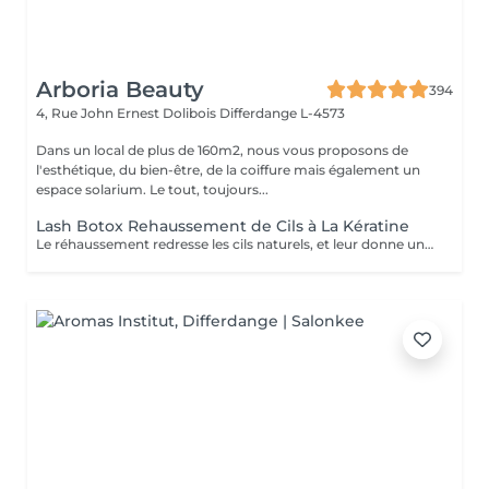
Arboria Beauty
394
4, Rue John Ernest Dolibois
Differdange L-4573
Dans un local de plus de 160m2, nous vous proposons de
l'esthétique, du bien-être, de la coiffure mais également un
espace solarium. Le tout, toujours...
Lash Botox Rehaussement de Cils à La Kératine
Le réhaussement redresse les cils naturels, et leur donne une superbe courbure , de la longueur, de la hauteur et du volume : vos cils paraissent plus longs et plus denses. Pour toutes celles qui veulent avoir un regard intense et des cils plus longs sans avoir recours à des extensions de cils.