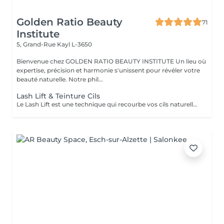
Golden Ratio Beauty
71
Institute
5, Grand-Rue
Kayl L-3650
Bienvenue chez GOLDEN RATIO BEAUTY INSTITUTE Un lieu où
expertise, précision et harmonie s'unissent pour révéler votre
beauté naturelle. Notre phil...
Lash Lift & Teinture Cils
Le Lash Lift est une technique qui recourbe vos cils naturellement, en les liftant dès la racine pour un regard ouvert et lumineux, sans extensions. Associé à la teinture des cils, il remplace parfaitement le mascara pendant plusieurs semaines. Résultat : cils visiblement plus longs, recourbés et intensifiés. Tenue : 6 à 8 semaines selon la pousse naturelle. Idéal pour : un regard naturel, soigné et sans effort au quotidien. Un soin doux, sans entretien, pour sublimer votre regard en toute légèreté.