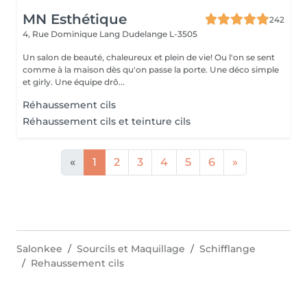
MN Esthétique
242
4, Rue Dominique Lang
Dudelange L-3505
Un salon de beauté, chaleureux et plein de vie! Ou l'on se sent
comme à la maison dès qu'on passe la porte. Une déco simple
et girly. Une équipe drô...
Réhaussement cils
Réhaussement cils et teinture cils
«
1
2
3
4
5
6
»
Salonkee
Sourcils et Maquillage
Schifflange
Rehaussement cils