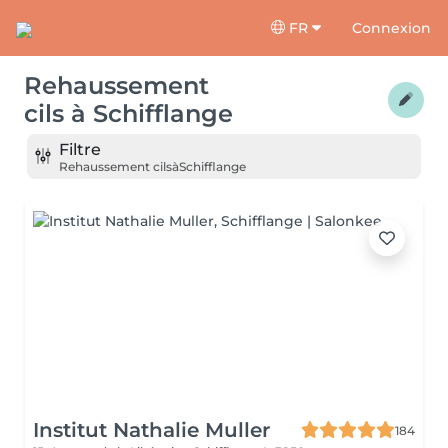
FR
Connexion
Rehaussement
cils
à
Schifflange
Filtre
Rehaussement cils
à
Schifflange
Institut Nathalie Muller
184