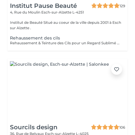
Institut Pause Beauté
129
4, Rue du Moulin
Esch-sur-Alzette L-4251
Institut de Beauté Situé au coeur de la ville depuis 2001 à Esch
sur Alzette .
Rehaussement des cils
Rehaussement & Teinture des Cils pour un Regard Sublimé Offrez à vos cils volume, courbure et intensité grâce au rehaussement de cils, qui ouvre et allonge le regard de manière naturelle. Pour accentuer encore plus l'effet, *recommandation d'une teinture des cils peut être réalisée juste après, pour un résultat profond et durable. Les bienfaits : Regard plus ouvert et lumineux Effet longueur et volume naturel Intensité du noir accentuée Résultat visible immédiatement, sans maquillage Idéal pour toutes celles qui souhaitent un regard expressif et sophistiqué, avec des cils parfaitement sublimés, au quotidien ou pour une occasion spéciale.
Sourcils design
106
36, Rue de Belvaux
Esch-sur-Alzette L-4025