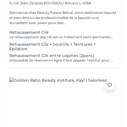
4, rue Jean-Jacques ROUSSEAU
Belvaux L-4368
Bienvenue chez Beauty Palace Belval, votre destination beauté
et bien-être où les professionnelles de la beauté vous
accueillent avec plaisir pour des...
Rehaussement Cils
Le rehaussement des cils est un traitement semi-permanent qui donne une courbure naturelle et un effet lifté. Vous pouvez opter pour une technique coréen si vous le désirez. Les 24-48 premières heures sont cruciales. Voici les recommandations à suivre après la prestation pour optimiser les résultats et la tenue: -Evitez l'eau, la vapeur, l'humidité et la chaleur excessive (pas de douche chaude, sauna, hammam) -Ne frottez pas vos yeux et ne dormez pas le visage écrasé contre l'oreiller -Pas de maquillage sur la zone (mascara, fards, crayon) pendant 24 à 48h -Evitez les produits gras ou huileux qui peuvent réduire la durée du rehaussement -Hydratez vos cils avec un sérum adapté pour prolonger l'effet -Ne courbez pas vos cils avec un recourbe-cils mécanique, cela peut casser la courbure En respectant ces conseils, le rehaussement durera entre 4 à 6 semaines avec un effet optimal.
Rehaussement Cils + Sourcils + Teintures +
Epilation
Rehaussement Cils entre copines (2pers.)
Impossible de réserver en ligne il faut appeler l'institut pour la réservation